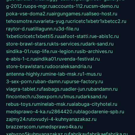
g-2012.ru
ops-mgr.ru
accounts-112.ru
csm-demo.ru
poka-vse-doma2.ru
airgungames.ru
allseo-host.ru
tehosmotre.ru
varieta-yug.ru
cricetc1xbetr1xbetcc2.ru
raytor-d.ru
atillagunn.ru
3d-file.ru
1xbeticricetc1xbetti5.ru
uafoot-statti.ru
e-abis1c.ru
store-brawl-stars.ru
kts-services.ru
dark-sand.ru
sindika-01.ru
sp-life.ru
x-legion.ru
sib-archives.ru
e-abis-1-c.ru
sindika01.ru
venda-festival.ru
store-brawlstars.ru
dooraleksandria.ru
antenna-highly.ru
mine-lab-msk.ru
1-mus.ru
3-sex-porn.ru
ban-damn.ru
purse-factory.ru
viagra-tablet.ru
fasbags.ru
adler-jun.ru
bandamn.ru
fincontech.ru
3sexporn.ru
1mus.ru
darksand.ru
rebus-toys.ru
minelab-msk.ru
alabuga-cityhotel.ru
medsprawo-4-ka.ru
2864420.ru
blagodarenie-spb.ru
zajmy24.ru
tovudyi-4-kuhnyanazakaz.ru
brazzerscom.ru
medsprawo4ka.ru
xehyroo5kuhnyanazakaz.ru
fabrikayfabrikaefabrika.ru