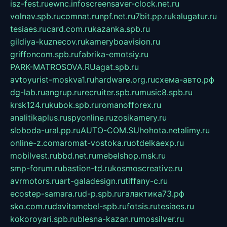
isz-fest.ru
ewnc.info
screensaver-clock.net.ru
volnav.spb.ru
comnat.ru
npf.net.ru
7bit.pp.ru
kalugatur.ru
tesiaes.ru
card.com.ru
kazanka.spb.ru
gildiya-kuznecov.ru
kameryboavision.ru
griffoncom.spb.ru
fabrika-emotsiy.ru
PARK-MATROSOVA.RU
agat.spb.ru
avtoyurist-moskva1.ru
hardware.org.ru
схема-авто.рф
dg-lab.ru
angrup.ru
recruiter.spb.ru
music8.spb.ru
krsk124.ru
kubok.spb.ru
romanofforex.ru
analitikaplus.ru
spyonline.ru
zosikamery.ru
sloboda-ural.pp.ru
AUTO-COM.SU
hohota.net
alimy.ru
online-z.com
aromat-vostoka.ru
otdelkaexp.ru
mobilvest.ru
bbd.net.ru
mebelshop.msk.ru
smp-forum.ru
bastion-td.ru
kosmoscreative.ru
avrmotors.ru
art-galadesign.ru
tiffany-c.ru
ecostep-samara.ru
d-p.spb.ru
галактика73.рф
sko.com.ru
davitamebel-spb.ru
fotsis.ru
tesiaes.ru
kokoroyari.spb.ru
blesna-kazan.ru
mossilver.ru