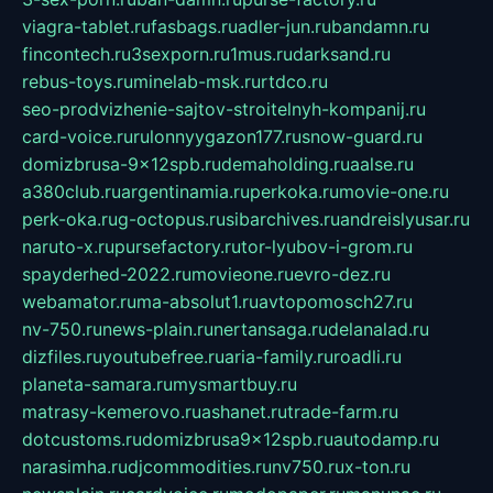
viagra-tablet.ru
fasbags.ru
adler-jun.ru
bandamn.ru
fincontech.ru
3sexporn.ru
1mus.ru
darksand.ru
rebus-toys.ru
minelab-msk.ru
rtdco.ru
seo-prodvizhenie-sajtov-stroitelnyh-kompanij.ru
card-voice.ru
rulonnyygazon177.ru
snow-guard.ru
domizbrusa-9x12spb.ru
demaholding.ru
aalse.ru
a380club.ru
argentinamia.ru
perkoka.ru
movie-one.ru
perk-oka.ru
g-octopus.ru
sibarchives.ru
andreislyusar.ru
naruto-x.ru
pursefactory.ru
tor-lyubov-i-grom.ru
spayderhed-2022.ru
movieone.ru
evro-dez.ru
webamator.ru
ma-absolut1.ru
avtopomosch27.ru
nv-750.ru
news-plain.ru
nertansaga.ru
delanalad.ru
dizfiles.ru
youtubefree.ru
aria-family.ru
roadli.ru
planeta-samara.ru
mysmartbuy.ru
matrasy-kemerovo.ru
ashanet.ru
trade-farm.ru
dotcustoms.ru
domizbrusa9x12spb.ru
autodamp.ru
narasimha.ru
djcommodities.ru
nv750.ru
x-ton.ru