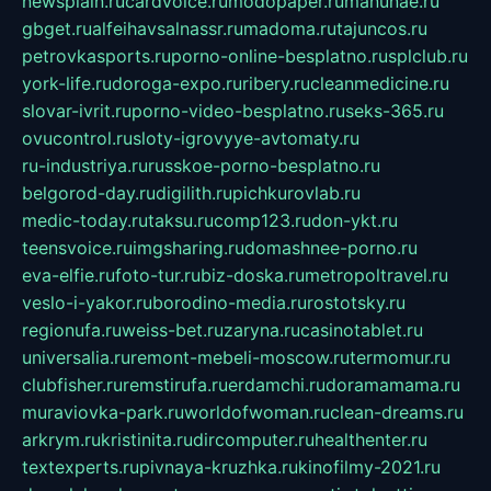
newsplain.ru
cardvoice.ru
modopaper.ru
manunae.ru
gbget.ru
alfeihavsalnassr.ru
madoma.ru
tajuncos.ru
petrovkasports.ru
porno-online-besplatno.ru
splclub.ru
york-life.ru
doroga-expo.ru
ribery.ru
cleanmedicine.ru
slovar-ivrit.ru
porno-video-besplatno.ru
seks-365.ru
ovucontrol.ru
sloty-igrovyye-avtomaty.ru
ru-industriya.ru
russkoe-porno-besplatno.ru
belgorod-day.ru
digilith.ru
pichkurovlab.ru
medic-today.ru
taksu.ru
comp123.ru
don-ykt.ru
teensvoice.ru
imgsharing.ru
domashnee-porno.ru
eva-elfie.ru
foto-tur.ru
biz-doska.ru
metropoltravel.ru
veslo-i-yakor.ru
borodino-media.ru
rostotsky.ru
regionufa.ru
weiss-bet.ru
zaryna.ru
casinotablet.ru
universalia.ru
remont-mebeli-moscow.ru
termomur.ru
clubfisher.ru
remstirufa.ru
erdamchi.ru
doramamama.ru
muraviovka-park.ru
worldofwoman.ru
clean-dreams.ru
arkrym.ru
kristinita.ru
dircomputer.ru
healthenter.ru
textexperts.ru
pivnaya-kruzhka.ru
kinofilmy-2021.ru