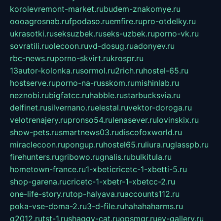
korolevremont-market.ru
budem-znakomye.ru
oooagrosnab.ru
fpodaso.ru
emfire.ru
pro-otdelky.ru
ukrasotki.ru
seksuzbek.ru
seks-uzbek.ru
porno-vk.ru
sovratili.ru
olecoon.ru
vd-dosug.ru
adonyev.ru
rbc-news.ru
porno-skvirt.ru
krospr.ru
13autor-kolonka.ru
sormol.ru
2rich.ru
hostel-65.ru
hostserve.ru
porno-na-russkom.ru
mishinlab.ru
neznobi.ru
bigfatcc.ru
habble.ru
starbucksvia.ru
delfinet.ru
silvernano.ru
elestal.ru
vektor-doroga.ru
velotrenajery.ru
pronso54.ru
lenasever.ru
lovinskix.ru
show-pets.ru
smartnews03.ru
discofoxworld.ru
miraclecoon.ru
pongup.ru
hostel65.ru
liura.ru
glasspb.ru
firehunters.ru
gribowo.ru
gnalis.ru
bulkitula.ru
hometown-france.ru
1-xbeticricetc-1-xbetti-5.ru
shop-garena.ru
cricetc-1-xbetr-1-xbetcc-2.ru
one-life-story.ru
top-halyava.ru
accounts112.ru
poka-vse-doma-2.ru
3-d-file.ru
hahahaharms.ru
g2012.ru
tst-1.ru
shaggy-cat.ru
opsmgr.ru
ev-gallery.ru