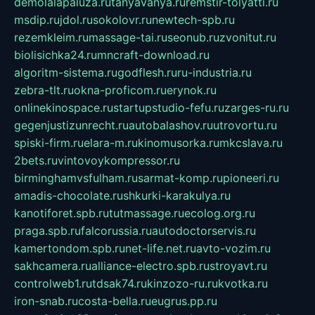
demolalapaluza.ru
tanyavanya.ru
remstir-tolyatti.ru
msdip.ru
jdol.ru
sokolovr.ru
newtech-spb.ru
rezemkleim.ru
massage-tai.ru
seonub.ru
zvonitut.ru
biolisichka24.ru
mncraft-download.ru
algoritm-sistema.ru
godflesh.ru
ru-industria.ru
zebra-tlt.ru
okna-proficom.ru
erynok.ru
onlinekinospace.ru
startupstudio-fefu.ru
zarges-ru.ru
gegenjustizunrecht.ru
autobalashov.ru
utrovortu.ru
spiski-firm.ru
elara-m.ru
kinomusorka.ru
mkcslava.ru
2bets.ru
vintovoykompressor.ru
birminghamvsfulham.ru
sarmat-komp.ru
pioneeri.ru
amadis-chocolate.ru
shkurki-karakulya.ru
kanotiforet.spb.ru
tutmassage.ru
ecolog.org.ru
praga.spb.ru
falcorussia.ru
autodoctorservis.ru
kamertondom.spb.ru
net-life.net.ru
avto-vozim.ru
sakhcamera.ru
alliance-electro.spb.ru
stroyavt.ru
controlweb1.ru
tdsak74.ru
kinzozo-ru.ru
kvotka.ru
iron-snab.ru
costa-bella.ru
eugrus.pp.ru