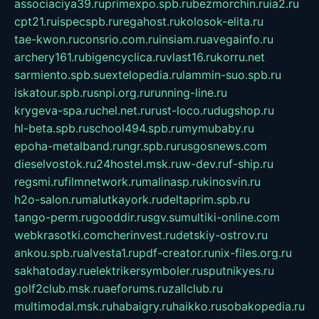
associaciya39.ru
primexpo.spb.ru
bezmorchin.ru
ia2.ru
cpt21.ru
ispecspb.ru
regahost.ru
kolosok-elita.ru
tae-kwon.ru
consrio.com.ru
insiam.ru
avegainfo.ru
archery161.ru
bigencyclica.ru
vlast16.ru
korru.net
sarmiento.spb.su
extelopedia.ru
lammin-suo.spb.ru
iskatour.spb.ru
snpi.org.ru
running-line.ru
krygeva-spa.ru
chel.net.ru
rust-loco.ru
dugshop.ru
hl-beta.spb.ru
school494.spb.ru
mymubaby.ru
epoha-metalband.ru
ngr.spb.ru
rusgosnews.com
dieselvostok.ru
24hostel.msk.ru
w-dev.ru
f-ship.ru
regsmi.ru
filmnetwork.ru
malinasp.ru
kinosvin.ru
h2o-salon.ru
malutkayork.ru
deltaprim.spb.ru
tango-perm.ru
gooddir.ru
sgv.su
multiki-online.com
webkrasotki.com
cherinvest.ru
detskiy-ostrov.ru
ankou.spb.ru
alvesta1.ru
pdf-creator.ru
nix-files.org.ru
sakhatoday.ru
elektrikersymboler.ru
sputnikyes.ru
golf2club.msk.ru
aeforums.ru
zallclub.ru
multimodal.msk.ru
habaigry.ru
haikko.ru
sobakopedia.ru