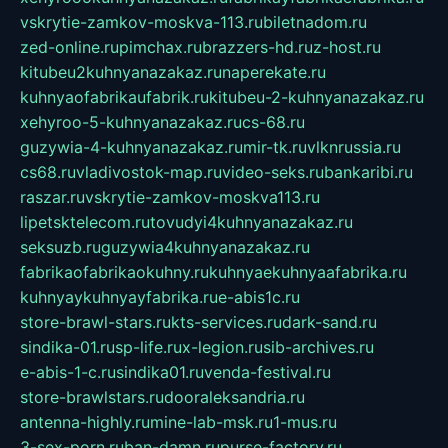
vskrytie-zamkov-moskva-113.ru
biletnadom.ru
zed-online.ru
pimchax.ru
brazzers-hd.ru
z-host.ru
kitubeu2kuhnyanazakaz.ru
naperekate.ru
kuhnyaofabrikaufabrik.ru
kitubeu-2-kuhnyanazakaz.ru
xehyroo-5-kuhnyanazakaz.ru
cs-68.ru
guzywia-4-kuhnyanazakaz.ru
mir-tk.ru
vlknrussia.ru
cs68.ru
vladivostok-map.ru
video-seks.ru
bankaribi.ru
raszar.ru
vskrytie-zamkov-moskva113.ru
lipetsktelecom.ru
tovudyi4kuhnyanazakaz.ru
seksuzb.ru
guzywia4kuhnyanazakaz.ru
fabrikaofabrikaokuhny.ru
kuhnyaekuhnyaafabrika.ru
kuhnyaykuhnyayfabrika.ru
e-abis1c.ru
store-brawl-stars.ru
kts-services.ru
dark-sand.ru
sindika-01.ru
sp-life.ru
x-legion.ru
sib-archives.ru
e-abis-1-c.ru
sindika01.ru
venda-festival.ru
store-brawlstars.ru
dooraleksandria.ru
antenna-highly.ru
mine-lab-msk.ru
1-mus.ru
3-sex-porn.ru
ban-damn.ru
purse-factory.ru