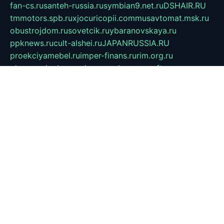
fan-cs.ru
santeh-russia.ru
symbian9.net.ru
DSHAIR.RU
tmmotors.spb.ru
xjocuricopii.com
musavtomat.msk.ru
obustrojdom.ru
sovetcik.ru
ybaranovskaya.ru
ppknews.ru
cult-alshei.ru
JAPANRUSSIA.RU
proekciyamebel.ru
imper-finans.ru
rim.org.ru
glamourai.ru
brassminus.ru
zabor-pro.ru
ftn.pp.ru
dorogoe58.ru
laimengpacker.ru
kuzova-zapchasti.ru
sageerp.ru
taxodrom.ru
dsrazvitie.ru
hardcity.net.ru
ratinghomegames.ru
topservice25.ru
gubernyan.ru
gtglasslined.ru
ii4.ru
tssport.spb.ru
andorra24.com
blackwallstreet.ru
oboimos.ru
optim-doors.com.ru
ikuch.ru
nycr.org.ru
npa21.ru
vremya-ch.spb.ru
desert000.ru
ivtorgi.ru
ifiori.ru
catalog-statei.ru
dcv.org.ru
spetsmaster174.ru
ipkameryhiseeu.ru
dum26.ru
ruspol.spb.ru
fr-opendp.ru
kam-solnyshko.ru
cheyenne-arapaho.ru
sevzapmetal.spb.ru
ted-lapidus.spb.ru
parasite-eliminator.ru
sigma-complete.ru
modernworld.ru
dama-moda.ru