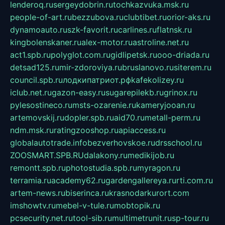
lenderoq.ru
sergeydobrin.ru
tochkazvuka.msk.ru
people-of-art.ru
bezzubova.ru
clubtibet.ru
orior-aks.ru
dynamoauto.ru
szk-favorit.ru
carlines.ru
flatnsk.ru
kingbolenskaner.ru
alex-motor.ru
astroline.net.ru
act1.spb.ru
polyglot.com.ru
gidlipetsk.ru
ooo-driada.ru
detsad125.ru
mir-zdoroviya.ru
bruslanovo.ru
siterem.ru
council.spb.ru
лодкипатриот.рф
kafekolizey.ru
iclub.net.ru
gazon-easy.ru
sugarepilekb.ru
grinox.ru
pylesostineco.ru
msts-ozarenie.ru
kameryjooan.ru
artemovskij.ru
dopler.spb.ru
aid70.ru
metall-perm.ru
ndm.msk.ru
ratingzooshop.ru
apiaccess.ru
globalautotrade.info
bezverhovskoe.ru
drsschool.ru
ZOOSMART.SPB.RU
dalakony.ru
medikijob.ru
remontt.spb.ru
photostudia.spb.ru
myragon.ru
terramia.ru
academy62.ru
gardengallereya.ru
rti.com.ru
artem-news.ru
biserinca.ru
krasnodarkurort.com
imshowtv.ru
mebel-v-tule.ru
mobtopik.ru
pcsecurity.net.ru
tool-sib.ru
multimetrunit.ru
sp-tour.ru