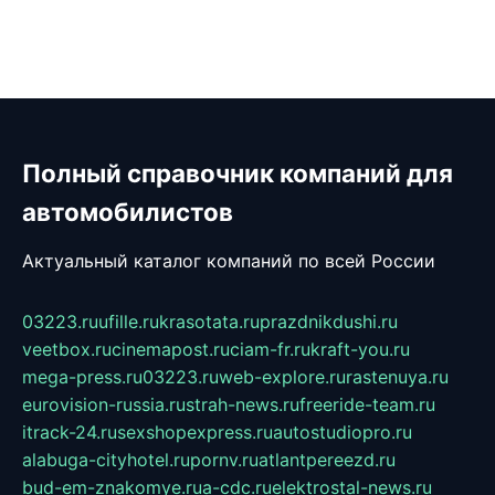
Полный справочник компаний для
автомобилистов
Актуальный каталог компаний по всей России
03223.ru
ufille.ru
krasotata.ru
prazdnikdushi.ru
veetbox.ru
cinemapost.ru
ciam-fr.ru
kraft-you.ru
mega-press.ru
03223.ru
web-explore.ru
rastenuya.ru
eurovision-russia.ru
strah-news.ru
freeride-team.ru
itrack-24.ru
sexshopexpress.ru
autostudiopro.ru
alabuga-cityhotel.ru
pornv.ru
atlantpereezd.ru
bud-em-znakomye.ru
a-cdc.ru
elektrostal-news.ru