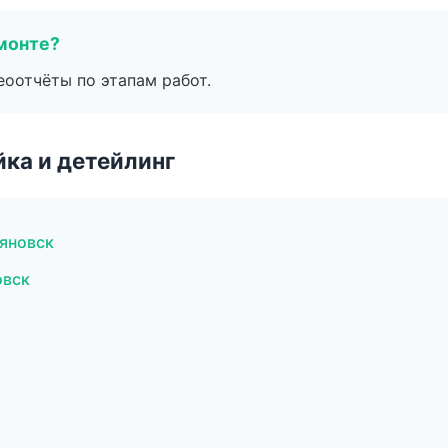
монте?
еоотчёты по этапам работ.
ка и детейлинг
ьяновск
овск