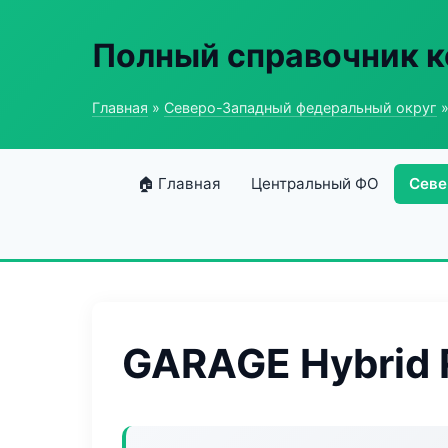
Полный справочник к
Главная
»
Северо-Западный федеральный округ
»
🏠 Главная
Центральный ФО
Севе
GARAGE Hybrid 