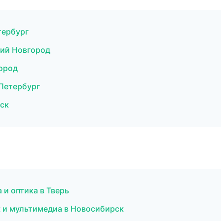
тербург
кий Новгород
город
-Петербург
нск
 и оптика в Тверь
к и мультимедиа в Новосибирск