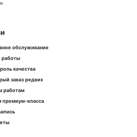
ия
ми
вное обслуживание
е работы
роль качества
рый заказ редких
м работам
м премиум-класса
запись
меты