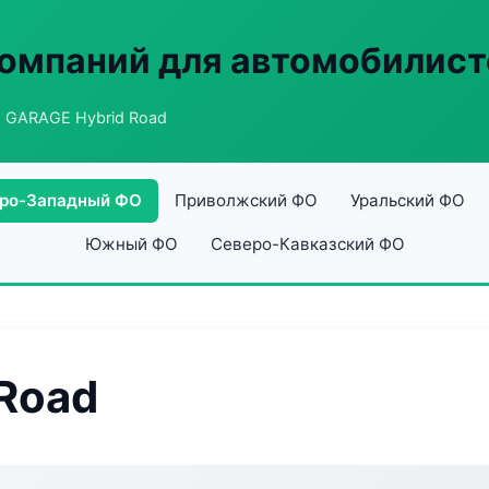
омпаний для автомобилист
 GARAGE Hybrid Road
ро-Западный ФО
Приволжский ФО
Уральский ФО
Южный ФО
Северо-Кавказский ФО
Road