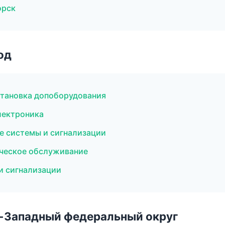
орск
од
становка допоборудования
лектроника
е системы и сигнализации
ическое обслуживание
и сигнализации
о-Западный федеральный округ