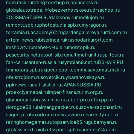
ndm.msk.ru
ratingzooshop.ru
apiaccess.ru
globalautotrade.info
bezverhovskoe.ru
drsschool.ru
ZOOSMART.SPB.RU
dalakony.ru
medikijob.ru
remontt.spb.ru
photostudia.spb.ru
myragon.ru
terramia.ru
academy62.ru
gardengallereya.ru
rti.com.ru
artem-news.ru
biserinca.ru
krasnodarkurort.com
imshowtv.ru
mebel-v-tule.ru
mobtopik.ru
pcsecurity.net.ru
tool-sib.ru
multimetrunit.ru
sp-tour.ru
fan-cs.ru
santeh-russia.ru
symbian9.net.ru
DSHAIR.RU
tmmotors.spb.ru
xjocuricopii.com
musavtomat.msk.ru
obustrojdom.ru
sovetcik.ru
ybaranovskaya.ru
ppknews.ru
cult-alshei.ru
JAPANRUSSIA.RU
proekciyamebel.ru
imper-finans.ru
rim.org.ru
glamourai.ru
brassminus.ru
zabor-pro.ru
ftn.pp.ru
dorogoe58.ru
laimengpacker.ru
kuzova-zapchasti.ru
sageerp.ru
taxodrom.ru
dsrazvitie.ru
hardcity.net.ru
ratinghomegames.ru
topservice25.ru
gubernyan.ru
gtglasslined.ru
ii4.ru
tssport.spb.ru
andorra24.com