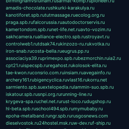
birminghamvsfulham.ru
sarmat-komp.ru
pioneeri.ru
amadis-chocolate.ru
shkurki-karakulya.ru
kanotiforet.spb.ru
tutmassage.ru
ecolog.org.ru
praga.spb.ru
falcorussia.ru
autodoctorservis.ru
kamertondom.spb.ru
net-life.net.ru
avto-vozim.ru
sakhcamera.ru
alliance-electro.spb.ru
stroyavt.ru
controlweb1.ru
tdsak74.ru
kinzozo-ru.ru
kvotka.ru
iron-snab.ru
costa-bella.ru
eugrus.pp.ru
associaciya39.ru
primexpo.spb.ru
bezmorchin.ru
ia2.ru
cpt21.ru
ispecspb.ru
regahost.ru
kolosok-elita.ru
tae-kwon.ru
consrio.com.ru
insiam.ru
avegainfo.ru
archery161.ru
bigencyclica.ru
vlast16.ru
korru.net
sarmiento.spb.su
extelopedia.ru
lammin-suo.spb.ru
iskatour.spb.ru
snpi.org.ru
running-line.ru
krygeva-spa.ru
chel.net.ru
rust-loco.ru
dugshop.ru
hl-beta.spb.ru
school494.spb.ru
mymubaby.ru
epoha-metalband.ru
ngr.spb.ru
rusgosnews.com
dieselvostok.ru
24hostel.msk.ru
w-dev.ru
f-ship.ru