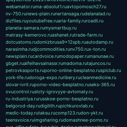
webamator.ru
ma-absolut1.ru
avtopomosch27.ru
nv-750.ru
news-plain.ru
nertansaga.ru
delanalad.ru
dizfiles.ru
youtubefree.ru
aria-family.ru
roadli.ru
planeta-samara.ru
mysmartbuy.ru
matrasy-kemerovo.ru
ashanet.ru
trade-farm.ru
dotcustoms.ru
domizbrusa9x12spb.ru
autodamp.ru
narasimha.ru
djcommodities.ru
nv750.ru
x-ton.ru
newsplain.ru
cardvoice.ru
modopaper.ru
manunae.ru
gbget.ru
alfeihavsalnassr.ru
madoma.ru
tajuncos.ru
petrovkasports.ru
porno-online-besplatno.ru
splclub.ru
york-life.ru
doroga-expo.ru
ribery.ru
cleanmedicine.ru
slovar-ivrit.ru
porno-video-besplatno.ru
seks-365.ru
ovucontrol.ru
sloty-igrovyye-avtomaty.ru
ru-industriya.ru
russkoe-porno-besplatno.ru
belgorod-day.ru
digilith.ru
pichkurovlab.ru
medic-today.ru
taksu.ru
comp123.ru
don-ykt.ru
teensvoice.ru
imgsharing.ru
domashnee-porno.ru