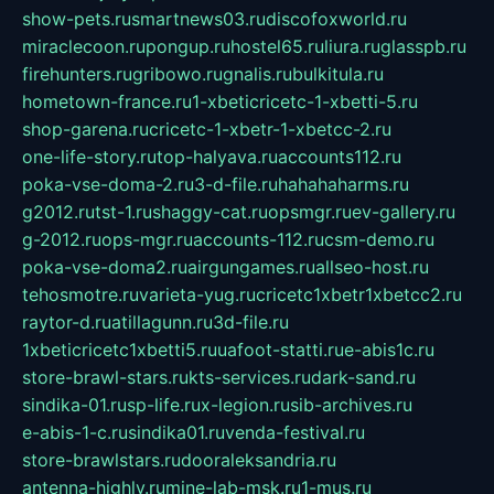
show-pets.ru
smartnews03.ru
discofoxworld.ru
miraclecoon.ru
pongup.ru
hostel65.ru
liura.ru
glasspb.ru
firehunters.ru
gribowo.ru
gnalis.ru
bulkitula.ru
hometown-france.ru
1-xbeticricetc-1-xbetti-5.ru
shop-garena.ru
cricetc-1-xbetr-1-xbetcc-2.ru
one-life-story.ru
top-halyava.ru
accounts112.ru
poka-vse-doma-2.ru
3-d-file.ru
hahahaharms.ru
g2012.ru
tst-1.ru
shaggy-cat.ru
opsmgr.ru
ev-gallery.ru
g-2012.ru
ops-mgr.ru
accounts-112.ru
csm-demo.ru
poka-vse-doma2.ru
airgungames.ru
allseo-host.ru
tehosmotre.ru
varieta-yug.ru
cricetc1xbetr1xbetcc2.ru
raytor-d.ru
atillagunn.ru
3d-file.ru
1xbeticricetc1xbetti5.ru
uafoot-statti.ru
e-abis1c.ru
store-brawl-stars.ru
kts-services.ru
dark-sand.ru
sindika-01.ru
sp-life.ru
x-legion.ru
sib-archives.ru
e-abis-1-c.ru
sindika01.ru
venda-festival.ru
store-brawlstars.ru
dooraleksandria.ru
antenna-highly.ru
mine-lab-msk.ru
1-mus.ru