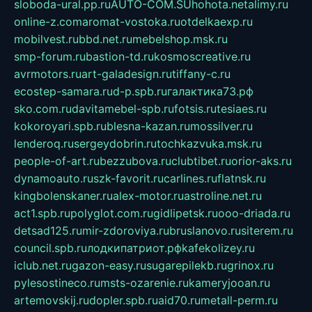
sloboda-ural.pp.ru
AUTO-COM.SU
hohota.net
alimy.ru
online-z.com
aromat-vostoka.ru
otdelkaexp.ru
mobilvest.ru
bbd.net.ru
mebelshop.msk.ru
smp-forum.ru
bastion-td.ru
kosmoscreative.ru
avrmotors.ru
art-galadesign.ru
tiffany-c.ru
ecostep-samara.ru
d-p.spb.ru
галактика73.рф
sko.com.ru
davitamebel-spb.ru
fotsis.ru
tesiaes.ru
kokoroyari.spb.ru
blesna-kazan.ru
mossilver.ru
lenderoq.ru
sergeydobrin.ru
tochkazvuka.msk.ru
people-of-art.ru
bezzubova.ru
clubtibet.ru
orior-aks.ru
dynamoauto.ru
szk-favorit.ru
carlines.ru
flatnsk.ru
kingbolenskaner.ru
alex-motor.ru
astroline.net.ru
act1.spb.ru
polyglot.com.ru
gidlipetsk.ru
ooo-driada.ru
detsad125.ru
mir-zdoroviya.ru
bruslanovo.ru
siterem.ru
council.spb.ru
лодкипатриот.рф
kafekolizey.ru
iclub.net.ru
gazon-easy.ru
sugarepilekb.ru
grinox.ru
pylesostineco.ru
msts-ozarenie.ru
kameryjooan.ru
artemovskij.ru
dopler.spb.ru
aid70.ru
metall-perm.ru