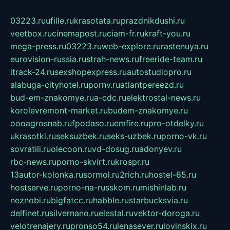
03223.ru
ufille.ru
krasotata.ru
prazdnikdushi.ru
veetbox.ru
cinemapost.ru
ciam-fr.ru
kraft-you.ru
mega-press.ru
03223.ru
web-explore.ru
rastenuya.ru
eurovision-russia.ru
strah-news.ru
freeride-team.ru
itrack-24.ru
sexshopexpress.ru
autostudiopro.ru
alabuga-cityhotel.ru
pornv.ru
atlantpereezd.ru
bud-em-znakomye.ru
a-cdc.ru
elektrostal-news.ru
korolevremont-market.ru
budem-znakomye.ru
oooagrosnab.ru
fpodaso.ru
emfire.ru
pro-otdelky.ru
ukrasotki.ru
seksuzbek.ru
seks-uzbek.ru
porno-vk.ru
sovratili.ru
olecoon.ru
vd-dosug.ru
adonyev.ru
rbc-news.ru
porno-skvirt.ru
krospr.ru
13autor-kolonka.ru
sormol.ru
2rich.ru
hostel-65.ru
hostserve.ru
porno-na-russkom.ru
mishinlab.ru
neznobi.ru
bigfatcc.ru
habble.ru
starbucksvia.ru
delfinet.ru
silvernano.ru
elestal.ru
vektor-doroga.ru
velotrenajery.ru
pronso54.ru
lenasever.ru
lovinskix.ru