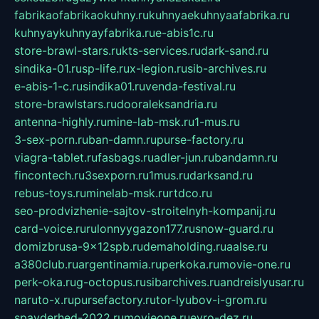
fabrikaofabrikaokuhny.ru
kuhnyaekuhnyaafabrika.ru
kuhnyaykuhnyayfabrika.ru
e-abis1c.ru
store-brawl-stars.ru
kts-services.ru
dark-sand.ru
sindika-01.ru
sp-life.ru
x-legion.ru
sib-archives.ru
e-abis-1-c.ru
sindika01.ru
venda-festival.ru
store-brawlstars.ru
dooraleksandria.ru
antenna-highly.ru
mine-lab-msk.ru
1-mus.ru
3-sex-porn.ru
ban-damn.ru
purse-factory.ru
viagra-tablet.ru
fasbags.ru
adler-jun.ru
bandamn.ru
fincontech.ru
3sexporn.ru
1mus.ru
darksand.ru
rebus-toys.ru
minelab-msk.ru
rtdco.ru
seo-prodvizhenie-sajtov-stroitelnyh-kompanij.ru
card-voice.ru
rulonnyygazon177.ru
snow-guard.ru
domizbrusa-9x12spb.ru
demaholding.ru
aalse.ru
a380club.ru
argentinamia.ru
perkoka.ru
movie-one.ru
perk-oka.ru
g-octopus.ru
sibarchives.ru
andreislyusar.ru
naruto-x.ru
pursefactory.ru
tor-lyubov-i-grom.ru
spayderhed-2022.ru
movieone.ru
evro-dez.ru