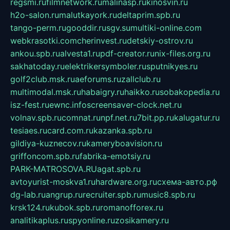
regsmi.ru
filmnetwork.ru
malinasp.ru
kinosvin.ru
h2o-salon.ru
malutkayork.ru
deltaprim.spb.ru
tango-perm.ru
gooddir.ru
sgv.su
multiki-online.com
webkrasotki.com
cherinvest.ru
detskiy-ostrov.ru
ankou.spb.ru
alvesta1.ru
pdf-creator.ru
nix-files.org.ru
sakhatoday.ru
elektrikersymboler.ru
sputnikyes.ru
golf2club.msk.ru
aeforums.ru
zallclub.ru
multimodal.msk.ru
habaigry.ru
haikko.ru
sobakopedia.ru
isz-fest.ru
ewnc.info
screensaver-clock.net.ru
volnav.spb.ru
comnat.ru
npf.net.ru
7bit.pp.ru
kalugatur.ru
tesiaes.ru
card.com.ru
kazanka.spb.ru
gildiya-kuznecov.ru
kameryboavision.ru
griffoncom.spb.ru
fabrika-emotsiy.ru
PARK-MATROSOVA.RU
agat.spb.ru
avtoyurist-moskva1.ru
hardware.org.ru
схема-авто.рф
dg-lab.ru
angrup.ru
recruiter.spb.ru
music8.spb.ru
krsk124.ru
kubok.spb.ru
romanofforex.ru
analitikaplus.ru
spyonline.ru
zosikamery.ru