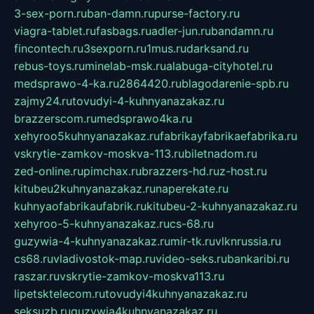
3-sex-porn.ru
ban-damn.ru
purse-factory.ru
viagra-tablet.ru
fasbags.ru
adler-jun.ru
bandamn.ru
fincontech.ru
3sexporn.ru
1mus.ru
darksand.ru
rebus-toys.ru
minelab-msk.ru
alabuga-cityhotel.ru
medsprawo-4-ka.ru
2864420.ru
blagodarenie-spb.ru
zajmy24.ru
tovudyi-4-kuhnyanazakaz.ru
brazzerscom.ru
medsprawo4ka.ru
xehyroo5kuhnyanazakaz.ru
fabrikayfabrikaefabrika.ru
vskrytie-zamkov-moskva-113.ru
biletnadom.ru
zed-online.ru
pimchax.ru
brazzers-hd.ru
z-host.ru
kitubeu2kuhnyanazakaz.ru
naperekate.ru
kuhnyaofabrikaufabrik.ru
kitubeu-2-kuhnyanazakaz.ru
xehyroo-5-kuhnyanazakaz.ru
cs-68.ru
guzywia-4-kuhnyanazakaz.ru
mir-tk.ru
vlknrussia.ru
cs68.ru
vladivostok-map.ru
video-seks.ru
bankaribi.ru
raszar.ru
vskrytie-zamkov-moskva113.ru
lipetsktelecom.ru
tovudyi4kuhnyanazakaz.ru
seksuzb.ru
guzywia4kuhnyanazakaz.ru