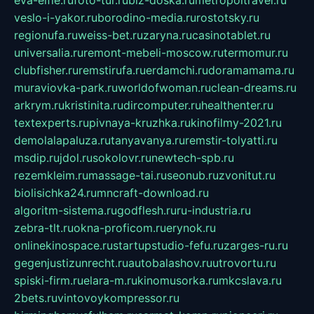
eva-elfie.ru
foto-tur.ru
biz-doska.ru
metropoltravel.ru
veslo-i-yakor.ru
borodino-media.ru
rostotsky.ru
regionufa.ru
weiss-bet.ru
zaryna.ru
casinotablet.ru
universalia.ru
remont-mebeli-moscow.ru
termomur.ru
clubfisher.ru
remstirufa.ru
erdamchi.ru
doramamama.ru
muraviovka-park.ru
worldofwoman.ru
clean-dreams.ru
arkrym.ru
kristinita.ru
dircomputer.ru
healthenter.ru
textexperts.ru
pivnaya-kruzhka.ru
kinofilmy-2021.ru
demolalapaluza.ru
tanyavanya.ru
remstir-tolyatti.ru
msdip.ru
jdol.ru
sokolovr.ru
newtech-spb.ru
rezemkleim.ru
massage-tai.ru
seonub.ru
zvonitut.ru
biolisichka24.ru
mncraft-download.ru
algoritm-sistema.ru
godflesh.ru
ru-industria.ru
zebra-tlt.ru
okna-proficom.ru
erynok.ru
onlinekinospace.ru
startupstudio-fefu.ru
zarges-ru.ru
gegenjustizunrecht.ru
autobalashov.ru
utrovortu.ru
spiski-firm.ru
elara-m.ru
kinomusorka.ru
mkcslava.ru
2bets.ru
vintovoykompressor.ru