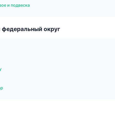
вое и подвеска
 федеральный округ
у
ар