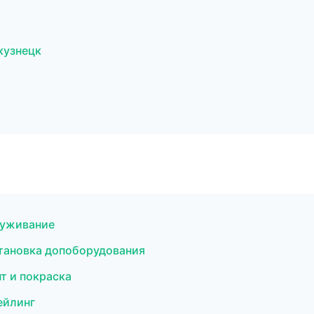
кузнецк
луживание
становка допоборудования
нт и покраска
ейлинг