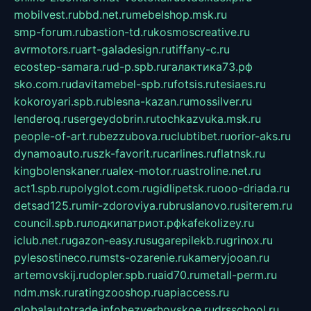
mobilvest.ru
bbd.net.ru
mebelshop.msk.ru
smp-forum.ru
bastion-td.ru
kosmoscreative.ru
avrmotors.ru
art-galadesign.ru
tiffany-c.ru
ecostep-samara.ru
d-p.spb.ru
галактика73.рф
sko.com.ru
davitamebel-spb.ru
fotsis.ru
tesiaes.ru
kokoroyari.spb.ru
blesna-kazan.ru
mossilver.ru
lenderoq.ru
sergeydobrin.ru
tochkazvuka.msk.ru
people-of-art.ru
bezzubova.ru
clubtibet.ru
orior-aks.ru
dynamoauto.ru
szk-favorit.ru
carlines.ru
flatnsk.ru
kingbolenskaner.ru
alex-motor.ru
astroline.net.ru
act1.spb.ru
polyglot.com.ru
gidlipetsk.ru
ooo-driada.ru
detsad125.ru
mir-zdoroviya.ru
bruslanovo.ru
siterem.ru
council.spb.ru
лодкипатриот.рф
kafekolizey.ru
iclub.net.ru
gazon-easy.ru
sugarepilekb.ru
grinox.ru
pylesostineco.ru
msts-ozarenie.ru
kameryjooan.ru
artemovskij.ru
dopler.spb.ru
aid70.ru
metall-perm.ru
ndm.msk.ru
ratingzooshop.ru
apiaccess.ru
globalautotrade.info
bezverhovskoe.ru
drsschool.ru