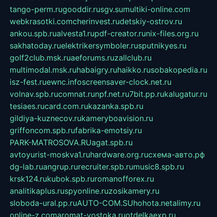
tango-perm.ru
gooddir.ru
sgv.su
multiki-online.com
webkrasotki.com
cherinvest.ru
detskiy-ostrov.ru
ankou.spb.ru
alvesta1.ru
pdf-creator.ru
nix-files.org.ru
sakhatoday.ru
elektrikersymboler.ru
sputnikyes.ru
golf2club.msk.ru
aeforums.ru
zallclub.ru
multimodal.msk.ru
habaigry.ru
haikko.ru
sobakopedia.ru
isz-fest.ru
ewnc.info
screensaver-clock.net.ru
volnav.spb.ru
comnat.ru
npf.net.ru
7bit.pp.ru
kalugatur.ru
tesiaes.ru
card.com.ru
kazanka.spb.ru
gildiya-kuznecov.ru
kameryboavision.ru
griffoncom.spb.ru
fabrika-emotsiy.ru
PARK-MATROSOVA.RU
agat.spb.ru
avtoyurist-moskva1.ru
hardware.org.ru
схема-авто.рф
dg-lab.ru
angrup.ru
recruiter.spb.ru
music8.spb.ru
krsk124.ru
kubok.spb.ru
romanofforex.ru
analitikaplus.ru
spyonline.ru
zosikamery.ru
sloboda-ural.pp.ru
AUTO-COM.SU
hohota.net
alimy.ru
online-z.com
aromat-vostoka.ru
otdelkaexp.ru