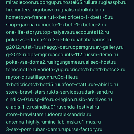
miraclecoon.ru
pongup.ru
hostel65.ru
liura.ru
glasspb.ru
firehunters.ru
gribowo.ru
gnalis.ru
bulkitula.ru
hometown-france.ru
1-xbeticricetc-1-xbetti-5.ru
shop-garena.ru
cricetc-1-xbetr-1-xbetcc-2.ru
one-life-story.ru
top-halyava.ru
accounts112.ru
poka-vse-doma-2.ru
3-d-file.ru
hahahaharms.ru
g2012.ru
tst-1.ru
shaggy-cat.ru
opsmgr.ru
ev-gallery.ru
g-2012.ru
ops-mgr.ru
accounts-112.ru
csm-demo.ru
poka-vse-doma2.ru
airgungames.ru
allseo-host.ru
tehosmotre.ru
varieta-yug.ru
cricetc1xbetr1xbetcc2.ru
raytor-d.ru
atillagunn.ru
3d-file.ru
1xbeticricetc1xbetti5.ru
uafoot-statti.ru
e-abis1c.ru
store-brawl-stars.ru
kts-services.ru
dark-sand.ru
sindika-01.ru
sp-life.ru
x-legion.ru
sib-archives.ru
e-abis-1-c.ru
sindika01.ru
venda-festival.ru
store-brawlstars.ru
dooraleksandria.ru
antenna-highly.ru
mine-lab-msk.ru
1-mus.ru
3-sex-porn.ru
ban-damn.ru
purse-factory.ru