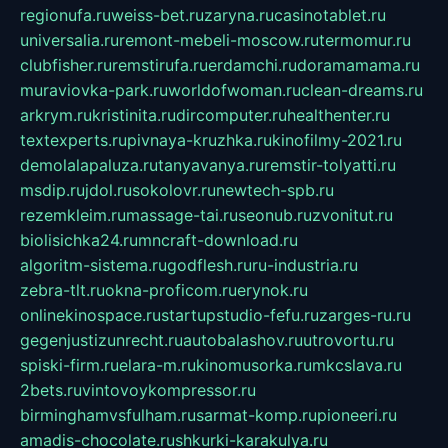
regionufa.ru
weiss-bet.ru
zaryna.ru
casinotablet.ru
universalia.ru
remont-mebeli-moscow.ru
termomur.ru
clubfisher.ru
remstirufa.ru
erdamchi.ru
doramamama.ru
muraviovka-park.ru
worldofwoman.ru
clean-dreams.ru
arkrym.ru
kristinita.ru
dircomputer.ru
healthenter.ru
textexperts.ru
pivnaya-kruzhka.ru
kinofilmy-2021.ru
demolalapaluza.ru
tanyavanya.ru
remstir-tolyatti.ru
msdip.ru
jdol.ru
sokolovr.ru
newtech-spb.ru
rezemkleim.ru
massage-tai.ru
seonub.ru
zvonitut.ru
biolisichka24.ru
mncraft-download.ru
algoritm-sistema.ru
godflesh.ru
ru-industria.ru
zebra-tlt.ru
okna-proficom.ru
erynok.ru
onlinekinospace.ru
startupstudio-fefu.ru
zarges-ru.ru
gegenjustizunrecht.ru
autobalashov.ru
utrovortu.ru
spiski-firm.ru
elara-m.ru
kinomusorka.ru
mkcslava.ru
2bets.ru
vintovoykompressor.ru
birminghamvsfulham.ru
sarmat-komp.ru
pioneeri.ru
amadis-chocolate.ru
shkurki-karakulya.ru