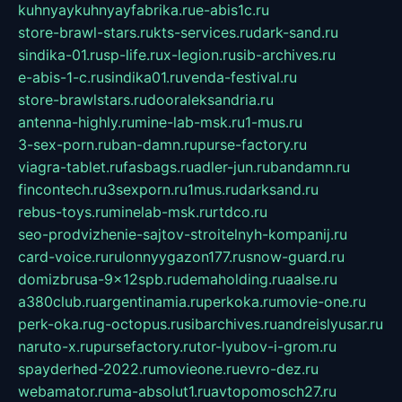
kuhnyaykuhnyayfabrika.ru
e-abis1c.ru
store-brawl-stars.ru
kts-services.ru
dark-sand.ru
sindika-01.ru
sp-life.ru
x-legion.ru
sib-archives.ru
e-abis-1-c.ru
sindika01.ru
venda-festival.ru
store-brawlstars.ru
dooraleksandria.ru
antenna-highly.ru
mine-lab-msk.ru
1-mus.ru
3-sex-porn.ru
ban-damn.ru
purse-factory.ru
viagra-tablet.ru
fasbags.ru
adler-jun.ru
bandamn.ru
fincontech.ru
3sexporn.ru
1mus.ru
darksand.ru
rebus-toys.ru
minelab-msk.ru
rtdco.ru
seo-prodvizhenie-sajtov-stroitelnyh-kompanij.ru
card-voice.ru
rulonnyygazon177.ru
snow-guard.ru
domizbrusa-9x12spb.ru
demaholding.ru
aalse.ru
a380club.ru
argentinamia.ru
perkoka.ru
movie-one.ru
perk-oka.ru
g-octopus.ru
sibarchives.ru
andreislyusar.ru
naruto-x.ru
pursefactory.ru
tor-lyubov-i-grom.ru
spayderhed-2022.ru
movieone.ru
evro-dez.ru
webamator.ru
ma-absolut1.ru
avtopomosch27.ru