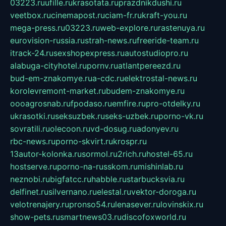
03223.ru
ufille.ru
krasotata.ru
prazdnikdushi.ru
veetbox.ru
cinemapost.ru
ciam-fr.ru
kraft-you.ru
mega-press.ru
03223.ru
web-explore.ru
rastenuya.ru
eurovision-russia.ru
strah-news.ru
freeride-team.ru
itrack-24.ru
sexshopexpress.ru
autostudiopro.ru
alabuga-cityhotel.ru
pornv.ru
atlantpereezd.ru
bud-em-znakomye.ru
a-cdc.ru
elektrostal-news.ru
korolevremont-market.ru
budem-znakomye.ru
oooagrosnab.ru
fpodaso.ru
emfire.ru
pro-otdelky.ru
ukrasotki.ru
seksuzbek.ru
seks-uzbek.ru
porno-vk.ru
sovratili.ru
olecoon.ru
vd-dosug.ru
adonyev.ru
rbc-news.ru
porno-skvirt.ru
krospr.ru
13autor-kolonka.ru
sormol.ru
2rich.ru
hostel-65.ru
hostserve.ru
porno-na-russkom.ru
mishinlab.ru
neznobi.ru
bigfatcc.ru
habble.ru
starbucksvia.ru
delfinet.ru
silvernano.ru
elestal.ru
vektor-doroga.ru
velotrenajery.ru
pronso54.ru
lenasever.ru
lovinskix.ru
show-pets.ru
smartnews03.ru
discofoxworld.ru