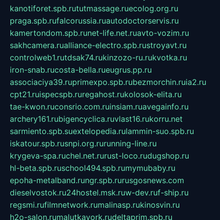
kanotiforet.spb.ru
tutmassage.ru
ecolog.org.ru
praga.spb.ru
falcorussia.ru
autodoctorservis.ru
kamertondom.spb.ru
net-life.net.ru
avto-vozim.ru
sakhcamera.ru
alliance-electro.spb.ru
stroyavt.ru
controlweb1.ru
tdsak74.ru
kinzozo-ru.ru
kvotka.ru
iron-snab.ru
costa-bella.ru
eugrus.pp.ru
associaciya39.ru
primexpo.spb.ru
bezmorchin.ru
ia2.ru
cpt21.ru
ispecspb.ru
regahost.ru
kolosok-elita.ru
tae-kwon.ru
consrio.com.ru
insiam.ru
avegainfo.ru
archery161.ru
bigencyclica.ru
vlast16.ru
korru.net
sarmiento.spb.su
extelopedia.ru
lammin-suo.spb.ru
iskatour.spb.ru
snpi.org.ru
running-line.ru
krygeva-spa.ru
chel.net.ru
rust-loco.ru
dugshop.ru
hl-beta.spb.ru
school494.spb.ru
mymubaby.ru
epoha-metalband.ru
ngr.spb.ru
rusgosnews.com
dieselvostok.ru
24hostel.msk.ru
w-dev.ru
f-ship.ru
regsmi.ru
filmnetwork.ru
malinasp.ru
kinosvin.ru
h2o-salon.ru
malutkayork.ru
deltaprim.spb.ru