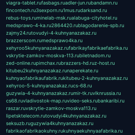
viagra-tablet.ru
fasbags.ru
adler-jun.ru
bandamn.ru
fincontech.ru
3sexporn.ru
1mus.ru
darksand.ru
rebus-toys.ru
minelab-msk.ru
alabuga-cityhotel.ru
medsprawo-4-ka.ru
2864420.ru
blagodarenie-spb.ru
zajmy24.ru
tovudyi-4-kuhnyanazakaz.ru
brazzerscom.ru
medsprawo4ka.ru
xehyroo5kuhnyanazakaz.ru
fabrikayfabrikaefabrika.ru
vskrytie-zamkov-moskva-113.ru
biletnadom.ru
zed-online.ru
pimchax.ru
brazzers-hd.ru
z-host.ru
kitubeu2kuhnyanazakaz.ru
naperekate.ru
kuhnyaofabrikaufabrik.ru
kitubeu-2-kuhnyanazakaz.ru
xehyroo-5-kuhnyanazakaz.ru
cs-68.ru
guzywia-4-kuhnyanazakaz.ru
mir-tk.ru
vlknrussia.ru
cs68.ru
vladivostok-map.ru
video-seks.ru
bankaribi.ru
raszar.ru
vskrytie-zamkov-moskva113.ru
lipetsktelecom.ru
tovudyi4kuhnyanazakaz.ru
seksuzb.ru
guzywia4kuhnyanazakaz.ru
fabrikaofabrikaokuhny.ru
kuhnyaekuhnyaafabrika.ru