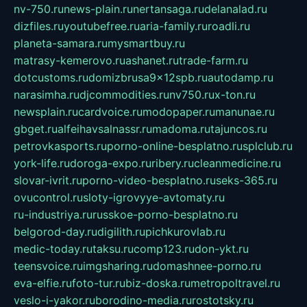
nv-750.ru
news-plain.ru
nertansaga.ru
delanalad.ru
dizfiles.ru
youtubefree.ru
aria-family.ru
roadli.ru
planeta-samara.ru
mysmartbuy.ru
matrasy-kemerovo.ru
ashanet.ru
trade-farm.ru
dotcustoms.ru
domizbrusa9x12spb.ru
autodamp.ru
narasimha.ru
djcommodities.ru
nv750.ru
x-ton.ru
newsplain.ru
cardvoice.ru
modopaper.ru
manunae.ru
gbget.ru
alfeihavsalnassr.ru
madoma.ru
tajuncos.ru
petrovkasports.ru
porno-online-besplatno.ru
splclub.ru
york-life.ru
doroga-expo.ru
ribery.ru
cleanmedicine.ru
slovar-ivrit.ru
porno-video-besplatno.ru
seks-365.ru
ovucontrol.ru
sloty-igrovyye-avtomaty.ru
ru-industriya.ru
russkoe-porno-besplatno.ru
belgorod-day.ru
digilith.ru
pichkurovlab.ru
medic-today.ru
taksu.ru
comp123.ru
don-ykt.ru
teensvoice.ru
imgsharing.ru
domashnee-porno.ru
eva-elfie.ru
foto-tur.ru
biz-doska.ru
metropoltravel.ru
veslo-i-yakor.ru
borodino-media.ru
rostotsky.ru