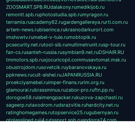
ZOOSMART.SPB.RU
dalakony.ru
medikijob.ru
remontt.spb.ru
photostudia.spb.ru
myragon.ru
terramia.ru
academy62.ru
gardengallereya.ru
rti.com.ru
artem-news.ru
biserinca.ru
krasnodarkurort.com
imshowtv.ru
mebel-v-tule.ru
mobtopik.ru
pcsecurity.net.ru
tool-sib.ru
multimetrunit.ru
sp-tour.ru
fan-cs.ru
santeh-russia.ru
symbian9.net.ru
DSHAIR.RU
tmmotors.spb.ru
xjocuricopii.com
musavtomat.msk.ru
obustrojdom.ru
sovetcik.ru
ybaranovskaya.ru
ppknews.ru
cult-alshei.ru
JAPANRUSSIA.RU
proekciyamebel.ru
imper-finans.ru
rim.org.ru
glamourai.ru
brassminus.ru
zabor-pro.ru
ftn.pp.ru
dorogoe58.ru
laimengpacker.ru
kuzova-zapchasti.ru
sageerp.ru
taxodrom.ru
dsrazvitie.ru
hardcity.net.ru
ratinghomegames.ru
topservice25.ru
gubernyan.ru
gtglasslined.ru
ii4.ru
tssport.spb.ru
andorra24.com
blackwallstreet.ru
oboimos.ru
optim-doors.com.ru