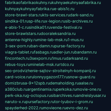
fabrikaofabrikaokuhny.ru
kuhnyaekuhnyaafabrika.ru
kuhnyaykuhnyayfabrika.ru
e-abis1c.ru
store-brawl-stars.ru
kts-services.ru
dark-sand.ru
sindika-01.ru
sp-life.ru
x-legion.ru
sib-archives.ru
e-abis-1-c.ru
sindika01.ru
venda-festival.ru
store-brawlstars.ru
dooraleksandria.ru
antenna-highly.ru
mine-lab-msk.ru
1-mus.ru
3-sex-porn.ru
ban-damn.ru
purse-factory.ru
viagra-tablet.ru
fasbags.ru
adler-jun.ru
bandamn.ru
fincontech.ru
3sexporn.ru
1mus.ru
darksand.ru
rebus-toys.ru
minelab-msk.ru
rtdco.ru
seo-prodvizhenie-sajtov-stroitelnyh-kompanij.ru
card-voice.ru
rulonnyygazon177.ru
snow-guard.ru
domizbrusa-9x12spb.ru
demaholding.ru
aalse.ru
a380club.ru
argentinamia.ru
perkoka.ru
movie-one.ru
perk-oka.ru
g-octopus.ru
sibarchives.ru
andreislyusar.ru
naruto-x.ru
pursefactory.ru
tor-lyubov-i-grom.ru
spayderhed-2022.ru
movieone.ru
evro-dez.ru