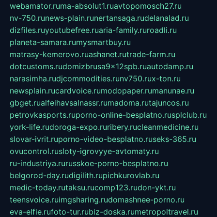
webamator.ru
ma-absolut1.ru
avtopomosch27.ru
nv-750.ru
news-plain.ru
nertansaga.ru
delanalad.ru
dizfiles.ru
youtubefree.ru
aria-family.ru
roadli.ru
planeta-samara.ru
mysmartbuy.ru
matrasy-kemerovo.ru
ashanet.ru
trade-farm.ru
dotcustoms.ru
domizbrusa9x12spb.ru
autodamp.ru
narasimha.ru
djcommodities.ru
nv750.ru
x-ton.ru
newsplain.ru
cardvoice.ru
modopaper.ru
manunae.ru
gbget.ru
alfeihavsalnassr.ru
madoma.ru
tajuncos.ru
petrovkasports.ru
porno-online-besplatno.ru
splclub.ru
york-life.ru
doroga-expo.ru
ribery.ru
cleanmedicine.ru
slovar-ivrit.ru
porno-video-besplatno.ru
seks-365.ru
ovucontrol.ru
sloty-igrovyye-avtomaty.ru
ru-industriya.ru
russkoe-porno-besplatno.ru
belgorod-day.ru
digilith.ru
pichkurovlab.ru
medic-today.ru
taksu.ru
comp123.ru
don-ykt.ru
teensvoice.ru
imgsharing.ru
domashnee-porno.ru
eva-elfie.ru
foto-tur.ru
biz-doska.ru
metropoltravel.ru