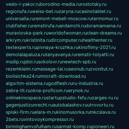
veslo-i-yakor.ru
borodino-media.ru
rostotsky.ru
regionufa.ru
weiss-bet.ru
zaryna.ru
casinotablet.ru
universalia.ru
remont-mebeli-moscow.ru
termomur.ru
clubfisher.ru
remstirufa.ru
erdamchi.ru
doramamama.ru
muraviovka-park.ru
worldofwoman.ru
clean-dreams.ru
arkrym.ru
kristinita.ru
dircomputer.ru
healthenter.ru
textexperts.ru
pivnaya-kruzhka.ru
kinofilmy-2021.ru
demolalapaluza.ru
tanyavanya.ru
remstir-tolyatti.ru
msdip.ru
jdol.ru
sokolovr.ru
newtech-spb.ru
rezemkleim.ru
massage-tai.ru
seonub.ru
zvonitut.ru
biolisichka24.ru
mncraft-download.ru
algoritm-sistema.ru
godflesh.ru
ru-industria.ru
zebra-tlt.ru
okna-proficom.ru
erynok.ru
onlinekinospace.ru
startupstudio-fefu.ru
zarges-ru.ru
gegenjustizunrecht.ru
autobalashov.ru
utrovortu.ru
spiski-firm.ru
elara-m.ru
kinomusorka.ru
mkcslava.ru
2bets.ru
vintovoykompressor.ru
birminghamvsfulham.ru
sarmat-komp.ru
pioneeri.ru