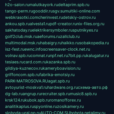
h2o-salon.ru
malutkayork.ru
deltaprim.spb.ru
tango-perm.ru
gooddir.ru
sgv.su
multiki-online.com
webkrasotki.com
cherinvest.ru
detskiy-ostrov.ru
ankou.spb.ru
alvesta1.ru
pdf-creator.ru
nix-files.org.ru
sakhatoday.ru
elektrikersymboler.ru
sputnikyes.ru
golf2club.msk.ru
aeforums.ru
zallclub.ru
multimodal.msk.ru
habaigry.ru
haikko.ru
sobakopedia.ru
isz-fest.ru
ewnc.info
screensaver-clock.net.ru
volnav.spb.ru
comnat.ru
npf.net.ru
7bit.pp.ru
kalugatur.ru
tesiaes.ru
card.com.ru
kazanka.spb.ru
gildiya-kuznecov.ru
kameryboavision.ru
griffoncom.spb.ru
fabrika-emotsiy.ru
PARK-MATROSOVA.RU
agat.spb.ru
avtoyurist-moskva1.ru
hardware.org.ru
схема-авто.рф
dg-lab.ru
angrup.ru
recruiter.spb.ru
music8.spb.ru
krsk124.ru
kubok.spb.ru
romanofforex.ru
analitikaplus.ru
spyonline.ru
zosikamery.ru
sloboda-ural.pp.ru
AUTO-COM.SU
hohota.net
alimy.ru