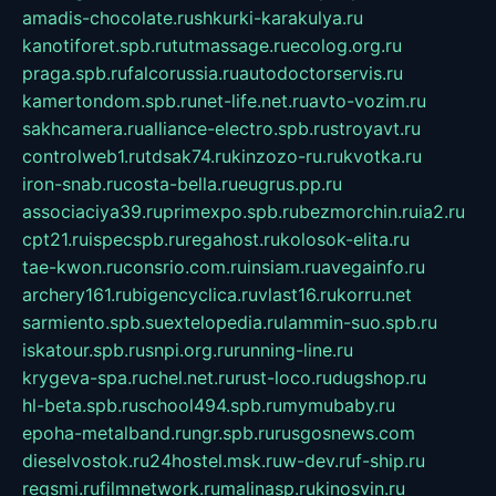
amadis-chocolate.ru
shkurki-karakulya.ru
kanotiforet.spb.ru
tutmassage.ru
ecolog.org.ru
praga.spb.ru
falcorussia.ru
autodoctorservis.ru
kamertondom.spb.ru
net-life.net.ru
avto-vozim.ru
sakhcamera.ru
alliance-electro.spb.ru
stroyavt.ru
controlweb1.ru
tdsak74.ru
kinzozo-ru.ru
kvotka.ru
iron-snab.ru
costa-bella.ru
eugrus.pp.ru
associaciya39.ru
primexpo.spb.ru
bezmorchin.ru
ia2.ru
cpt21.ru
ispecspb.ru
regahost.ru
kolosok-elita.ru
tae-kwon.ru
consrio.com.ru
insiam.ru
avegainfo.ru
archery161.ru
bigencyclica.ru
vlast16.ru
korru.net
sarmiento.spb.su
extelopedia.ru
lammin-suo.spb.ru
iskatour.spb.ru
snpi.org.ru
running-line.ru
krygeva-spa.ru
chel.net.ru
rust-loco.ru
dugshop.ru
hl-beta.spb.ru
school494.spb.ru
mymubaby.ru
epoha-metalband.ru
ngr.spb.ru
rusgosnews.com
dieselvostok.ru
24hostel.msk.ru
w-dev.ru
f-ship.ru
regsmi.ru
filmnetwork.ru
malinasp.ru
kinosvin.ru