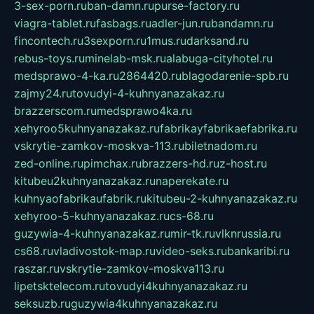
3-sex-porn.ru
ban-damn.ru
purse-factory.ru
viagra-tablet.ru
fasbags.ru
adler-jun.ru
bandamn.ru
fincontech.ru
3sexporn.ru
1mus.ru
darksand.ru
rebus-toys.ru
minelab-msk.ru
alabuga-cityhotel.ru
medsprawo-4-ka.ru
2864420.ru
blagodarenie-spb.ru
zajmy24.ru
tovudyi-4-kuhnyanazakaz.ru
brazzerscom.ru
medsprawo4ka.ru
xehyroo5kuhnyanazakaz.ru
fabrikayfabrikaefabrika.ru
vskrytie-zamkov-moskva-113.ru
biletnadom.ru
zed-online.ru
pimchax.ru
brazzers-hd.ru
z-host.ru
kitubeu2kuhnyanazakaz.ru
naperekate.ru
kuhnyaofabrikaufabrik.ru
kitubeu-2-kuhnyanazakaz.ru
xehyroo-5-kuhnyanazakaz.ru
cs-68.ru
guzywia-4-kuhnyanazakaz.ru
mir-tk.ru
vlknrussia.ru
cs68.ru
vladivostok-map.ru
video-seks.ru
bankaribi.ru
raszar.ru
vskrytie-zamkov-moskva113.ru
lipetsktelecom.ru
tovudyi4kuhnyanazakaz.ru
seksuzb.ru
guzywia4kuhnyanazakaz.ru