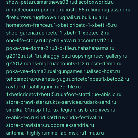
show-pets.ru
smartnews03.ru
discofoxworld.ru
miraclecoon.ru
pongup.ru
hostel65.ru
liura.ru
glasspb.ru
firehunters.ru
gribowo.ru
gnalis.ru
bulkitula.ru
hometown-france.ru
1-xbeticricetc-1-xbetti-5.ru
shop-garena.ru
cricetc-1-xbetr-1-xbetcc-2.ru
one-life-story.ru
top-halyava.ru
accounts112.ru
poka-vse-doma-2.ru
3-d-file.ru
hahahaharms.ru
g2012.ru
tst-1.ru
shaggy-cat.ru
opsmgr.ru
ev-gallery.ru
g-2012.ru
ops-mgr.ru
accounts-112.ru
csm-demo.ru
poka-vse-doma2.ru
airgungames.ru
allseo-host.ru
tehosmotre.ru
varieta-yug.ru
cricetc1xbetr1xbetcc2.ru
raytor-d.ru
atillagunn.ru
3d-file.ru
1xbeticricetc1xbetti5.ru
uafoot-statti.ru
e-abis1c.ru
store-brawl-stars.ru
kts-services.ru
dark-sand.ru
sindika-01.ru
sp-life.ru
x-legion.ru
sib-archives.ru
e-abis-1-c.ru
sindika01.ru
venda-festival.ru
store-brawlstars.ru
dooraleksandria.ru
antenna-highly.ru
mine-lab-msk.ru
1-mus.ru