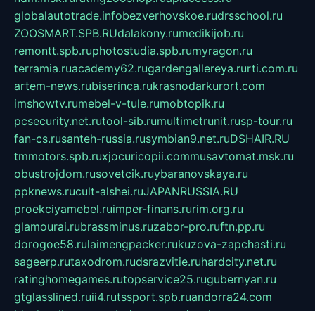
globalautotrade.info
bezverhovskoe.ru
drsschool.ru
ZOOSMART.SPB.RU
dalakony.ru
medikijob.ru
remontt.spb.ru
photostudia.spb.ru
myragon.ru
terramia.ru
academy62.ru
gardengallereya.ru
rti.com.ru
artem-news.ru
biserinca.ru
krasnodarkurort.com
imshowtv.ru
mebel-v-tule.ru
mobtopik.ru
pcsecurity.net.ru
tool-sib.ru
multimetrunit.ru
sp-tour.ru
fan-cs.ru
santeh-russia.ru
symbian9.net.ru
DSHAIR.RU
tmmotors.spb.ru
xjocuricopii.com
musavtomat.msk.ru
obustrojdom.ru
sovetcik.ru
ybaranovskaya.ru
ppknews.ru
cult-alshei.ru
JAPANRUSSIA.RU
proekciyamebel.ru
imper-finans.ru
rim.org.ru
glamourai.ru
brassminus.ru
zabor-pro.ru
ftn.pp.ru
dorogoe58.ru
laimengpacker.ru
kuzova-zapchasti.ru
sageerp.ru
taxodrom.ru
dsrazvitie.ru
hardcity.net.ru
ratinghomegames.ru
topservice25.ru
gubernyan.ru
gtglasslined.ru
ii4.ru
tssport.spb.ru
andorra24.com
blackwallstreet.ru
oboimos.ru
optim-doors.com.ru