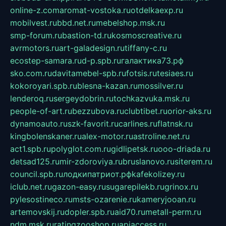
online-z.com
aromat-vostoka.ru
otdelkaexp.ru
mobilvest.ru
bbd.net.ru
mebelshop.msk.ru
smp-forum.ru
bastion-td.ru
kosmoscreative.ru
avrmotors.ru
art-galadesign.ru
tiffany-c.ru
ecostep-samara.ru
d-p.spb.ru
галактика73.рф
sko.com.ru
davitamebel-spb.ru
fotsis.ru
tesiaes.ru
kokoroyari.spb.ru
blesna-kazan.ru
mossilver.ru
lenderoq.ru
sergeydobrin.ru
tochkazvuka.msk.ru
people-of-art.ru
bezzubova.ru
clubtibet.ru
orior-aks.ru
dynamoauto.ru
szk-favorit.ru
carlines.ru
flatnsk.ru
kingbolenskaner.ru
alex-motor.ru
astroline.net.ru
act1.spb.ru
polyglot.com.ru
gidlipetsk.ru
ooo-driada.ru
detsad125.ru
mir-zdoroviya.ru
bruslanovo.ru
siterem.ru
council.spb.ru
лодкипатриот.рф
kafekolizey.ru
iclub.net.ru
gazon-easy.ru
sugarepilekb.ru
grinox.ru
pylesostineco.ru
msts-ozarenie.ru
kameryjooan.ru
artemovskij.ru
dopler.spb.ru
aid70.ru
metall-perm.ru
ndm.msk.ru
ratingzooshop.ru
apiaccess.ru