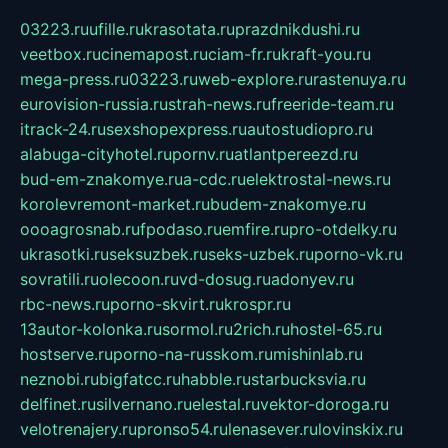
03223.ru
ufille.ru
krasotata.ru
prazdnikdushi.ru
veetbox.ru
cinemapost.ru
ciam-fr.ru
kraft-you.ru
mega-press.ru
03223.ru
web-explore.ru
rastenuya.ru
eurovision-russia.ru
strah-news.ru
freeride-team.ru
itrack-24.ru
sexshopexpress.ru
autostudiopro.ru
alabuga-cityhotel.ru
pornv.ru
atlantpereezd.ru
bud-em-znakomye.ru
a-cdc.ru
elektrostal-news.ru
korolevremont-market.ru
budem-znakomye.ru
oooagrosnab.ru
fpodaso.ru
emfire.ru
pro-otdelky.ru
ukrasotki.ru
seksuzbek.ru
seks-uzbek.ru
porno-vk.ru
sovratili.ru
olecoon.ru
vd-dosug.ru
adonyev.ru
rbc-news.ru
porno-skvirt.ru
krospr.ru
13autor-kolonka.ru
sormol.ru
2rich.ru
hostel-65.ru
hostserve.ru
porno-na-russkom.ru
mishinlab.ru
neznobi.ru
bigfatcc.ru
habble.ru
starbucksvia.ru
delfinet.ru
silvernano.ru
elestal.ru
vektor-doroga.ru
velotrenajery.ru
pronso54.ru
lenasever.ru
lovinskix.ru