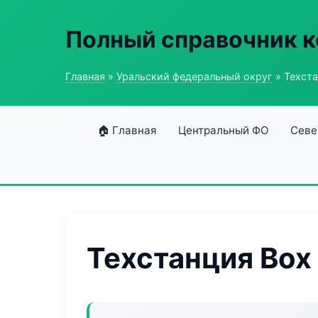
Полный справочник к
Главная
»
Уральский федеральный округ
» Техста
🏠 Главная
Центральный ФО
Севе
Техстанция Box