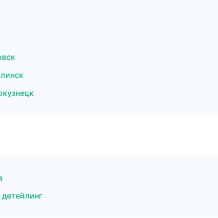
овск
алинск
окузнецк
а
 детейлинг