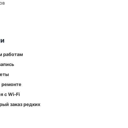
ов
ми
м работам
запись
меты
и ремонте
 с Wi‑Fi
рый заказ редких