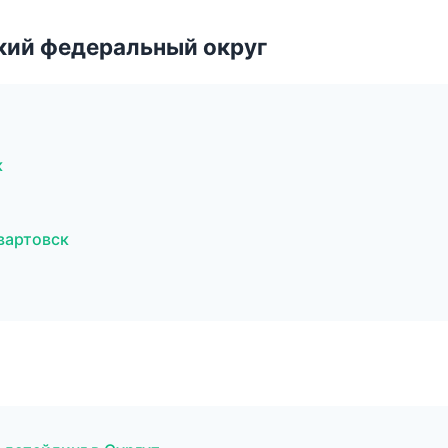
ский федеральный округ
к
вартовск