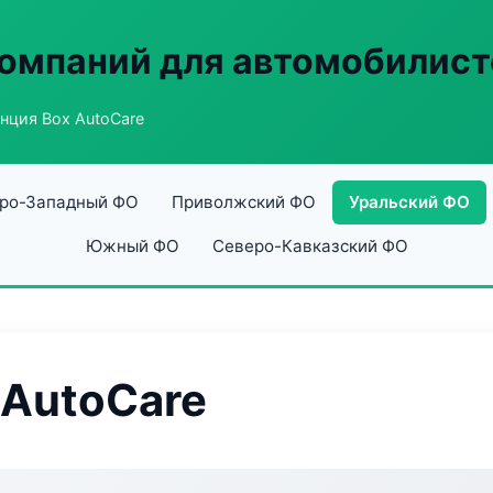
омпаний для автомобилист
нция Box AutoCare
ро-Западный ФО
Приволжский ФО
Уральский ФО
Южный ФО
Северо-Кавказский ФО
 AutoCare