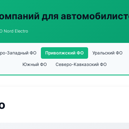
омпаний для автомобилист
 Nord Electro
ро-Западный ФО
Приволжский ФО
Уральский ФО
Южный ФО
Северо-Кавказский ФО
o