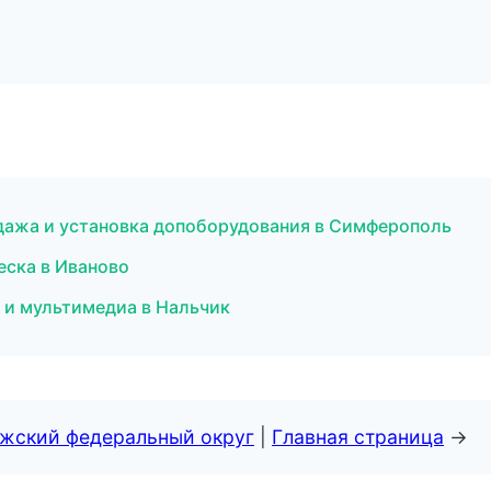
одажа и установка допоборудования в Симферополь
еска в Иваново
к и мультимедиа в Нальчик
лжский федеральный округ
|
Главная страница
→