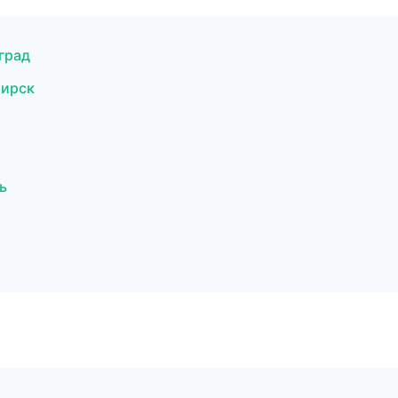
град
бирск
ь