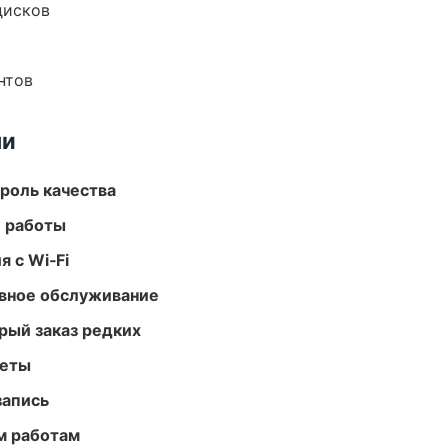
дисков
нтов
ми
роль качества
е работы
 с Wi‑Fi
вное обслуживание
рый заказ редких
меты
запись
м работам