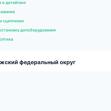
 и детейлинг
живание
и сцепление
установка допоборудования
 оптика
лжский федеральный округ