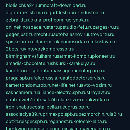
biolisichka24.ru
mncraft-download.ru
algoritm-sistema.ru
godflesh.ru
ru-industria.ru
zebra-tlt.ru
okna-proficom.ru
erynok.ru
onlinekinospace.ru
startupstudio-fefu.ru
zarges-ru.ru
gegenjustizunrecht.ru
autobalashov.ru
utrovortu.ru
spiski-firm.ru
elara-m.ru
kinomusorka.ru
mkcslava.ru
2bets.ru
vintovoykompressor.ru
birminghamvsfulham.ru
sarmat-komp.ru
pioneeri.ru
amadis-chocolate.ru
shkurki-karakulya.ru
kanotiforet.spb.ru
tutmassage.ru
ecolog.org.ru
praga.spb.ru
falcorussia.ru
autodoctorservis.ru
kamertondom.spb.ru
net-life.net.ru
avto-vozim.ru
sakhcamera.ru
alliance-electro.spb.ru
stroyavt.ru
controlweb1.ru
tdsak74.ru
kinzozo-ru.ru
kvotka.ru
iron-snab.ru
costa-bella.ru
eugrus.pp.ru
associaciya39.ru
primexpo.spb.ru
bezmorchin.ru
ia2.ru
cpt21.ru
ispecspb.ru
regahost.ru
kolosok-elita.ru
tae-kwon.ru
consrio.com.ru
insiam.ru
avegainfo.ru