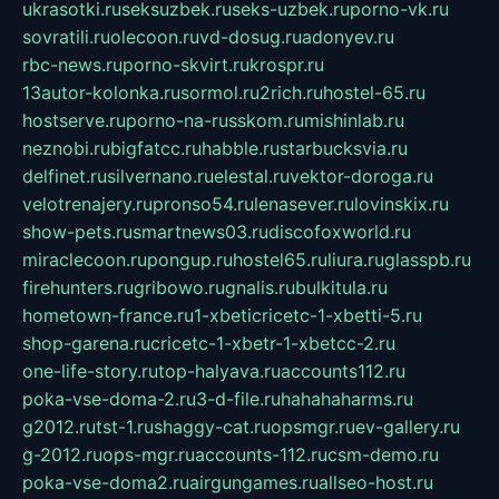
ukrasotki.ru
seksuzbek.ru
seks-uzbek.ru
porno-vk.ru
sovratili.ru
olecoon.ru
vd-dosug.ru
adonyev.ru
rbc-news.ru
porno-skvirt.ru
krospr.ru
13autor-kolonka.ru
sormol.ru
2rich.ru
hostel-65.ru
hostserve.ru
porno-na-russkom.ru
mishinlab.ru
neznobi.ru
bigfatcc.ru
habble.ru
starbucksvia.ru
delfinet.ru
silvernano.ru
elestal.ru
vektor-doroga.ru
velotrenajery.ru
pronso54.ru
lenasever.ru
lovinskix.ru
show-pets.ru
smartnews03.ru
discofoxworld.ru
miraclecoon.ru
pongup.ru
hostel65.ru
liura.ru
glasspb.ru
firehunters.ru
gribowo.ru
gnalis.ru
bulkitula.ru
hometown-france.ru
1-xbeticricetc-1-xbetti-5.ru
shop-garena.ru
cricetc-1-xbetr-1-xbetcc-2.ru
one-life-story.ru
top-halyava.ru
accounts112.ru
poka-vse-doma-2.ru
3-d-file.ru
hahahaharms.ru
g2012.ru
tst-1.ru
shaggy-cat.ru
opsmgr.ru
ev-gallery.ru
g-2012.ru
ops-mgr.ru
accounts-112.ru
csm-demo.ru
poka-vse-doma2.ru
airgungames.ru
allseo-host.ru