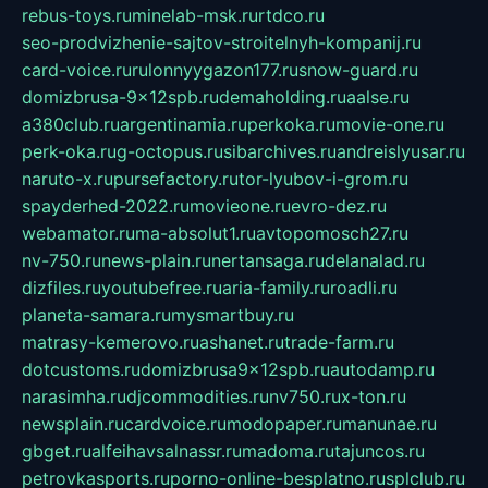
rebus-toys.ru
minelab-msk.ru
rtdco.ru
seo-prodvizhenie-sajtov-stroitelnyh-kompanij.ru
card-voice.ru
rulonnyygazon177.ru
snow-guard.ru
domizbrusa-9x12spb.ru
demaholding.ru
aalse.ru
a380club.ru
argentinamia.ru
perkoka.ru
movie-one.ru
perk-oka.ru
g-octopus.ru
sibarchives.ru
andreislyusar.ru
naruto-x.ru
pursefactory.ru
tor-lyubov-i-grom.ru
spayderhed-2022.ru
movieone.ru
evro-dez.ru
webamator.ru
ma-absolut1.ru
avtopomosch27.ru
nv-750.ru
news-plain.ru
nertansaga.ru
delanalad.ru
dizfiles.ru
youtubefree.ru
aria-family.ru
roadli.ru
planeta-samara.ru
mysmartbuy.ru
matrasy-kemerovo.ru
ashanet.ru
trade-farm.ru
dotcustoms.ru
domizbrusa9x12spb.ru
autodamp.ru
narasimha.ru
djcommodities.ru
nv750.ru
x-ton.ru
newsplain.ru
cardvoice.ru
modopaper.ru
manunae.ru
gbget.ru
alfeihavsalnassr.ru
madoma.ru
tajuncos.ru
petrovkasports.ru
porno-online-besplatno.ru
splclub.ru