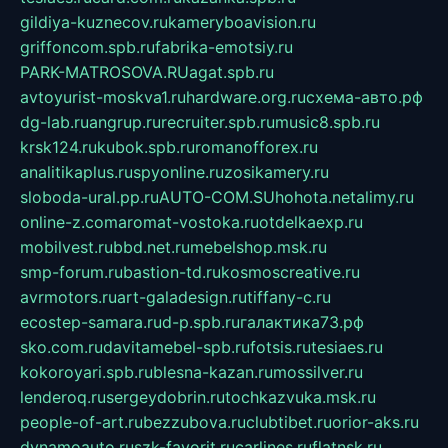
gildiya-kuznecov.ru
kameryboavision.ru
griffoncom.spb.ru
fabrika-emotsiy.ru
PARK-MATROSOVA.RU
agat.spb.ru
avtoyurist-moskva1.ru
hardware.org.ru
схема-авто.рф
dg-lab.ru
angrup.ru
recruiter.spb.ru
music8.spb.ru
krsk124.ru
kubok.spb.ru
romanofforex.ru
analitikaplus.ru
spyonline.ru
zosikamery.ru
sloboda-ural.pp.ru
AUTO-COM.SU
hohota.net
alimy.ru
online-z.com
aromat-vostoka.ru
otdelkaexp.ru
mobilvest.ru
bbd.net.ru
mebelshop.msk.ru
smp-forum.ru
bastion-td.ru
kosmoscreative.ru
avrmotors.ru
art-galadesign.ru
tiffany-c.ru
ecostep-samara.ru
d-p.spb.ru
галактика73.рф
sko.com.ru
davitamebel-spb.ru
fotsis.ru
tesiaes.ru
kokoroyari.spb.ru
blesna-kazan.ru
mossilver.ru
lenderoq.ru
sergeydobrin.ru
tochkazvuka.msk.ru
people-of-art.ru
bezzubova.ru
clubtibet.ru
orior-aks.ru
dynamoauto.ru
szk-favorit.ru
carlines.ru
flatnsk.ru