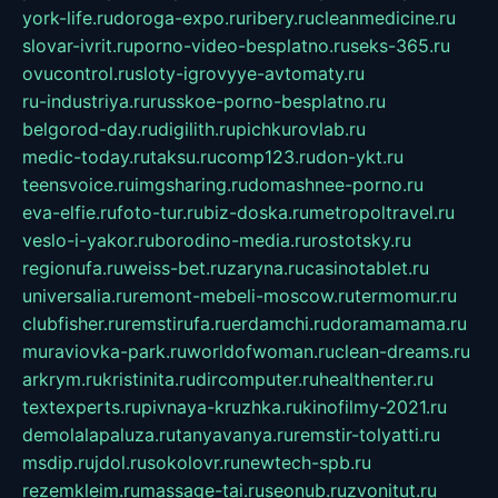
york-life.ru
doroga-expo.ru
ribery.ru
cleanmedicine.ru
slovar-ivrit.ru
porno-video-besplatno.ru
seks-365.ru
ovucontrol.ru
sloty-igrovyye-avtomaty.ru
ru-industriya.ru
russkoe-porno-besplatno.ru
belgorod-day.ru
digilith.ru
pichkurovlab.ru
medic-today.ru
taksu.ru
comp123.ru
don-ykt.ru
teensvoice.ru
imgsharing.ru
domashnee-porno.ru
eva-elfie.ru
foto-tur.ru
biz-doska.ru
metropoltravel.ru
veslo-i-yakor.ru
borodino-media.ru
rostotsky.ru
regionufa.ru
weiss-bet.ru
zaryna.ru
casinotablet.ru
universalia.ru
remont-mebeli-moscow.ru
termomur.ru
clubfisher.ru
remstirufa.ru
erdamchi.ru
doramamama.ru
muraviovka-park.ru
worldofwoman.ru
clean-dreams.ru
arkrym.ru
kristinita.ru
dircomputer.ru
healthenter.ru
textexperts.ru
pivnaya-kruzhka.ru
kinofilmy-2021.ru
demolalapaluza.ru
tanyavanya.ru
remstir-tolyatti.ru
msdip.ru
jdol.ru
sokolovr.ru
newtech-spb.ru
rezemkleim.ru
massage-tai.ru
seonub.ru
zvonitut.ru