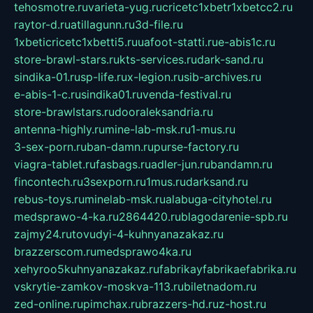
tehosmotre.ru
varieta-yug.ru
cricetc1xbetr1xbetcc2.ru
raytor-d.ru
atillagunn.ru
3d-file.ru
1xbeticricetc1xbetti5.ru
uafoot-statti.ru
e-abis1c.ru
store-brawl-stars.ru
kts-services.ru
dark-sand.ru
sindika-01.ru
sp-life.ru
x-legion.ru
sib-archives.ru
e-abis-1-c.ru
sindika01.ru
venda-festival.ru
store-brawlstars.ru
dooraleksandria.ru
antenna-highly.ru
mine-lab-msk.ru
1-mus.ru
3-sex-porn.ru
ban-damn.ru
purse-factory.ru
viagra-tablet.ru
fasbags.ru
adler-jun.ru
bandamn.ru
fincontech.ru
3sexporn.ru
1mus.ru
darksand.ru
rebus-toys.ru
minelab-msk.ru
alabuga-cityhotel.ru
medsprawo-4-ka.ru
2864420.ru
blagodarenie-spb.ru
zajmy24.ru
tovudyi-4-kuhnyanazakaz.ru
brazzerscom.ru
medsprawo4ka.ru
xehyroo5kuhnyanazakaz.ru
fabrikayfabrikaefabrika.ru
vskrytie-zamkov-moskva-113.ru
biletnadom.ru
zed-online.ru
pimchax.ru
brazzers-hd.ru
z-host.ru