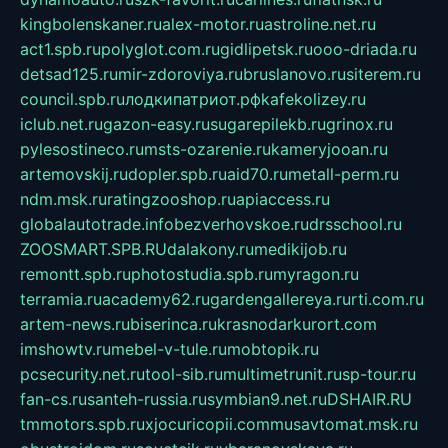
kingbolenskaner.ru
alex-motor.ru
astroline.net.ru
act1.spb.ru
polyglot.com.ru
gidlipetsk.ru
ooo-driada.ru
detsad125.ru
mir-zdoroviya.ru
bruslanovo.ru
siterem.ru
council.spb.ru
лодкипатриот.рф
kafekolizey.ru
iclub.net.ru
gazon-easy.ru
sugarepilekb.ru
grinox.ru
pylesostineco.ru
msts-ozarenie.ru
kameryjooan.ru
artemovskij.ru
dopler.spb.ru
aid70.ru
metall-perm.ru
ndm.msk.ru
ratingzooshop.ru
apiaccess.ru
globalautotrade.info
bezverhovskoe.ru
drsschool.ru
ZOOSMART.SPB.RU
dalakony.ru
medikijob.ru
remontt.spb.ru
photostudia.spb.ru
myragon.ru
terramia.ru
academy62.ru
gardengallereya.ru
rti.com.ru
artem-news.ru
biserinca.ru
krasnodarkurort.com
imshowtv.ru
mebel-v-tule.ru
mobtopik.ru
pcsecurity.net.ru
tool-sib.ru
multimetrunit.ru
sp-tour.ru
fan-cs.ru
santeh-russia.ru
symbian9.net.ru
DSHAIR.RU
tmmotors.spb.ru
xjocuricopii.com
musavtomat.msk.ru