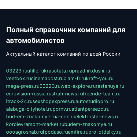
Полный справочник компаний для
автомобилистов
Актуальный каталог компаний по всей России
03223.ru
ufille.ru
krasotata.ru
prazdnikdushi.ru
veetbox.ru
cinemapost.ru
ciam-fr.ru
kraft-you.ru
mega-press.ru
03223.ru
web-explore.ru
rastenuya.ru
eurovision-russia.ru
strah-news.ru
freeride-team.ru
itrack-24.ru
sexshopexpress.ru
autostudiopro.ru
alabuga-cityhotel.ru
pornv.ru
atlantpereezd.ru
bud-em-znakomye.ru
a-cdc.ru
elektrostal-news.ru
korolevremont-market.ru
budem-znakomye.ru
oooagrosnab.ru
fpodaso.ru
emfire.ru
pro-otdelky.ru