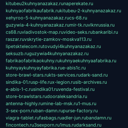
kitubeu2kuhnyanazakaz.ru
naperekate.ru
kuhnyaofabrikaufabrik.ru
kitubeu-2-kuhnyanazakaz.ru
xehyroo-5-kuhnyanazakaz.ru
cs-68.ru
guzywia-4-kuhnyanazakaz.ru
mir-tk.ru
vlknrussia.ru
cs68.ru
vladivostok-map.ru
video-seks.ru
bankaribi.ru
raszar.ru
vskrytie-zamkov-moskva113.ru
lipetsktelecom.ru
tovudyi4kuhnyanazakaz.ru
seksuzb.ru
guzywia4kuhnyanazakaz.ru
fabrikaofabrikaokuhny.ru
kuhnyaekuhnyaafabrika.ru
kuhnyaykuhnyayfabrika.ru
e-abis1c.ru
store-brawl-stars.ru
kts-services.ru
dark-sand.ru
sindika-01.ru
sp-life.ru
x-legion.ru
sib-archives.ru
e-abis-1-c.ru
sindika01.ru
venda-festival.ru
store-brawlstars.ru
dooraleksandria.ru
antenna-highly.ru
mine-lab-msk.ru
1-mus.ru
3-sex-porn.ru
ban-damn.ru
purse-factory.ru
viagra-tablet.ru
fasbags.ru
adler-jun.ru
bandamn.ru
fincontech.ru
3sexporn.ru
1mus.ru
darksand.ru