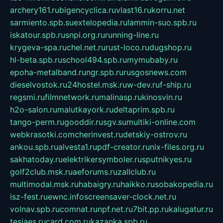
archery161.ru
bigencyclica.ru
vlast16.ru
korru.net
sarmiento.spb.su
extelopedia.ru
lammin-suo.spb.ru
iskatour.spb.ru
snpi.org.ru
running-line.ru
krygeva-spa.ru
chel.net.ru
rust-loco.ru
dugshop.ru
hl-beta.spb.ru
school494.spb.ru
mymubaby.ru
epoha-metalband.ru
ngr.spb.ru
rusgosnews.com
dieselvostok.ru
24hostel.msk.ru
w-dev.ru
f-ship.ru
regsmi.ru
filmnetwork.ru
malinasp.ru
kinosvin.ru
h2o-salon.ru
malutkayork.ru
deltaprim.spb.ru
tango-perm.ru
gooddir.ru
sgv.su
multiki-online.com
webkrasotki.com
cherinvest.ru
detskiy-ostrov.ru
ankou.spb.ru
alvesta1.ru
pdf-creator.ru
nix-files.org.ru
sakhatoday.ru
elektrikersymboler.ru
sputnikyes.ru
golf2club.msk.ru
aeforums.ru
zallclub.ru
multimodal.msk.ru
habaigry.ru
haikko.ru
sobakopedia.ru
isz-fest.ru
ewnc.info
screensaver-clock.net.ru
volnav.spb.ru
comnat.ru
npf.net.ru
7bit.pp.ru
kalugatur.ru
tesiaes.ru
card.com.ru
kazanka.spb.ru