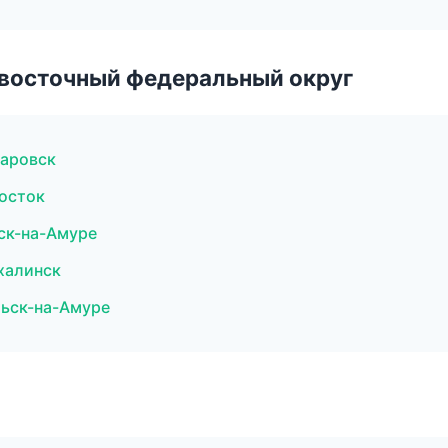
евосточный федеральный округ
баровск
восток
ск-на-Амуре
халинск
льск-на-Амуре