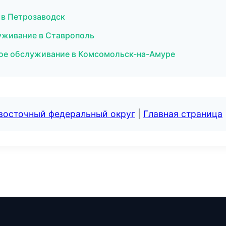
 в Петрозаводск
луживание в Ставрополь
ское обслуживание в Комсомольск-на-Амуре
евосточный федеральный округ
|
Главная страница