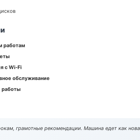
дисков
ми
м работам
меты
 с Wi‑Fi
вное обслуживание
е работы
окам, грамотные рекомендации. Машина едет как нова