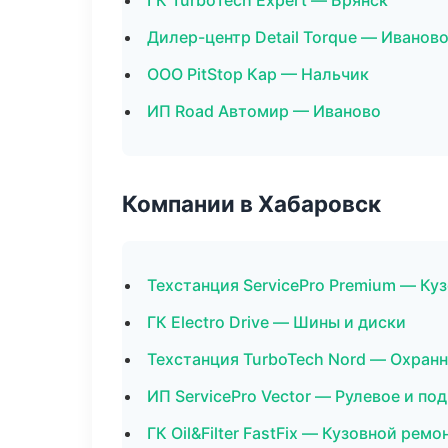
ГК TurboTech Expert — Брянск
Дилер-центр Detail Torque — Иванов
ООО PitStop Кар — Нальчик
ИП Road Автомир — Иваново
Компании в Хабаровск
Техстанция ServicePro Premium — Ку
ГК Electro Drive — Шины и диски
Техстанция TurboTech Nord — Охран
ИП ServicePro Vector — Рулевое и по
ГК Oil&Filter FastFix — Кузовной ремо