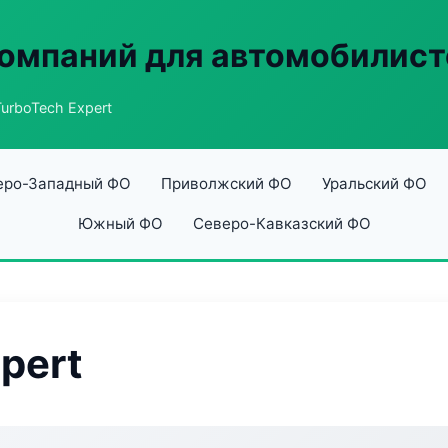
омпаний для автомобилист
TurboTech Expert
еро-Западный ФО
Приволжский ФО
Уральский ФО
Южный ФО
Северо-Кавказский ФО
pert