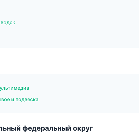
аводск
мультимедиа
евое и подвеска
альный федеральный округ