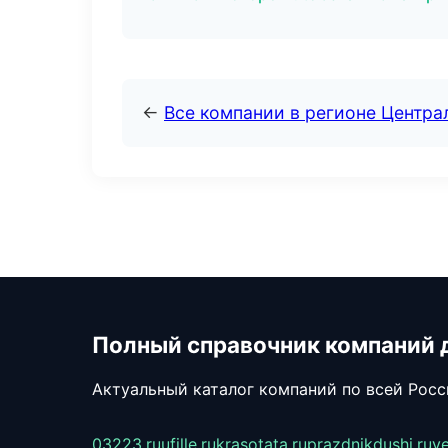
←
Все компании в регионе Центр
Полный справочник компаний 
Актуальный каталог компаний по всей Рос
03223.ru
ufille.ru
krasotata.ru
prazdnikdushi.ru
v