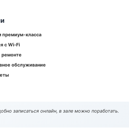
ми
м премиум-класса
 с Wi‑Fi
и ремонте
вное обслуживание
меты
обно записаться онлайн, в зале можно поработать.