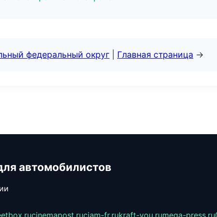
альный федеральный округ
|
Главная страница
→
для автомобилистов
сии
eetbox.ru
cinemapost.ru
ciam-fr.ru
kraft-you.ru
mega-press.ru