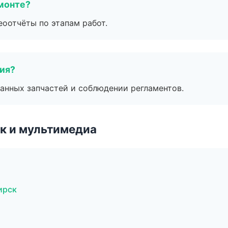
монте?
еоотчёты по этапам работ.
тия?
анных запчастей и соблюдении регламентов.
к и мультимедиа
ирск