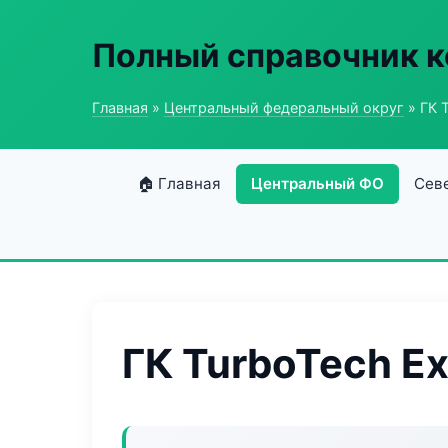
Полный справочник к
Главная
»
Центральный федеральный округ
» ГК 
🏠 Главная
Центральный ФО
Сев
ГК TurboTech Ex