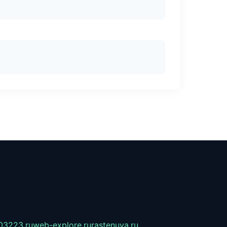
03223.ru
web-explore.ru
rastenuya.ru