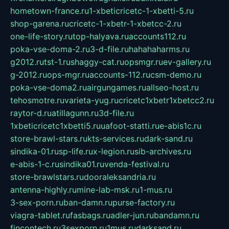
hometown-france.ru
1-xbeticricetc-1-xbetti-5.ru
shop-garena.ru
cricetc-1-xbetr-1-xbetcc-2.ru
one-life-story.ru
top-halyava.ru
accounts112.ru
poka-vse-doma-2.ru
3-d-file.ru
hahahaharms.ru
g2012.ru
tst-1.ru
shaggy-cat.ru
opsmgr.ru
ev-gallery.ru
g-2012.ru
ops-mgr.ru
accounts-112.ru
csm-demo.ru
poka-vse-doma2.ru
airgungames.ru
allseo-host.ru
tehosmotre.ru
varieta-yug.ru
cricetc1xbetr1xbetcc2.ru
raytor-d.ru
atillagunn.ru
3d-file.ru
1xbeticricetc1xbetti5.ru
uafoot-statti.ru
e-abis1c.ru
store-brawl-stars.ru
kts-services.ru
dark-sand.ru
sindika-01.ru
sp-life.ru
x-legion.ru
sib-archives.ru
e-abis-1-c.ru
sindika01.ru
venda-festival.ru
store-brawlstars.ru
dooraleksandria.ru
antenna-highly.ru
mine-lab-msk.ru
1-mus.ru
3-sex-porn.ru
ban-damn.ru
purse-factory.ru
viagra-tablet.ru
fasbags.ru
adler-jun.ru
bandamn.ru
fincontech.ru
3sexporn.ru
1mus.ru
darksand.ru