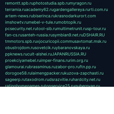
remontt.spb.ru
photostudia.spb.ru
myragon.ru
terramia.ru
academy62.ru
gardengallereya.ru
rti.com.ru
artem-news.ru
biserinca.ru
krasnodarkurort.com
imshowtv.ru
mebel-v-tule.ru
mobtopik.ru
pcsecurity.net.ru
tool-sib.ru
multimetrunit.ru
sp-tour.ru
fan-cs.ru
santeh-russia.ru
symbian9.net.ru
DSHAIR.RU
tmmotors.spb.ru
xjocuricopii.com
musavtomat.msk.ru
obustrojdom.ru
sovetcik.ru
ybaranovskaya.ru
ppknews.ru
cult-alshei.ru
JAPANRUSSIA.RU
proekciyamebel.ru
imper-finans.ru
rim.org.ru
glamourai.ru
brassminus.ru
zabor-pro.ru
ftn.pp.ru
dorogoe58.ru
laimengpacker.ru
kuzova-zapchasti.ru
sageerp.ru
taxodrom.ru
dsrazvitie.ru
hardcity.net.ru
ratinghomegames.ru
topservice25.ru
gubernyan.ru
gtglasslined.ru
ii4.ru
tssport.spb.ru
andorra24.com
blackwallstreet.ru
oboimos.ru
optim-doors.com.ru
ikuch.ru
nycr.org.ru
npa21.ru
vremya-ch.spb.ru
desert000.ru
ivtorgi.ru
ifiori.ru
catalog-statei.ru