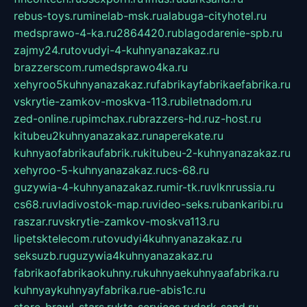
rebus-toys.ru
minelab-msk.ru
alabuga-cityhotel.ru
medsprawo-4-ka.ru
2864420.ru
blagodarenie-spb.ru
zajmy24.ru
tovudyi-4-kuhnyanazakaz.ru
brazzerscom.ru
medsprawo4ka.ru
xehyroo5kuhnyanazakaz.ru
fabrikayfabrikaefabrika.ru
vskrytie-zamkov-moskva-113.ru
biletnadom.ru
zed-online.ru
pimchax.ru
brazzers-hd.ru
z-host.ru
kitubeu2kuhnyanazakaz.ru
naperekate.ru
kuhnyaofabrikaufabrik.ru
kitubeu-2-kuhnyanazakaz.ru
xehyroo-5-kuhnyanazakaz.ru
cs-68.ru
guzywia-4-kuhnyanazakaz.ru
mir-tk.ru
vlknrussia.ru
cs68.ru
vladivostok-map.ru
video-seks.ru
bankaribi.ru
raszar.ru
vskrytie-zamkov-moskva113.ru
lipetsktelecom.ru
tovudyi4kuhnyanazakaz.ru
seksuzb.ru
guzywia4kuhnyanazakaz.ru
fabrikaofabrikaokuhny.ru
kuhnyaekuhnyaafabrika.ru
kuhnyaykuhnyayfabrika.ru
e-abis1c.ru
store-brawl-stars.ru
kts-services.ru
dark-sand.ru