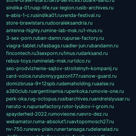
sindika-01.ru
sp-life.ru
x-legion.ru
sib-archives.ru
e-abis-1-c.ru
sindika01.ru
venda-festival.ru
store-brawlstars.ru
dooraleksandria.ru
antenna-highly.ru
mine-lab-msk.ru
1-mus.ru
3-sex-porn.ru
ban-damn.ru
purse-factory.ru
viagra-tablet.ru
fasbags.ru
adler-jun.ru
bandamn.ru
fincontech.ru
3sexporn.ru
1mus.ru
darksand.ru
rebus-toys.ru
minelab-msk.ru
rtdco.ru
seo-prodvizhenie-sajtov-stroitelnyh-kompanij.ru
card-voice.ru
rulonnyygazon177.ru
snow-guard.ru
domizbrusa-9x12spb.ru
demaholding.ru
aalse.ru
a380club.ru
argentinamia.ru
perkoka.ru
movie-one.ru
perk-oka.ru
g-octopus.ru
sibarchives.ru
andreislyusar.ru
naruto-x.ru
pursefactory.ru
tor-lyubov-i-grom.ru
spayderhed-2022.ru
movieone.ru
evro-dez.ru
webamator.ru
ma-absolut1.ru
avtopomosch27.ru
nv-750.ru
news-plain.ru
nertansaga.ru
delanalad.ru