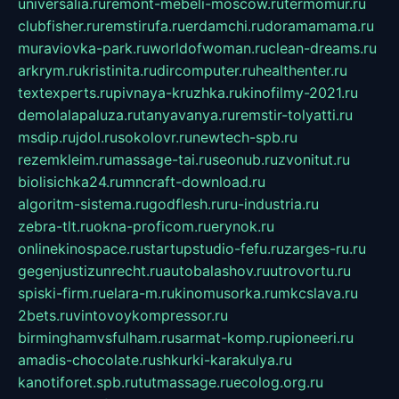
universalia.ru
remont-mebeli-moscow.ru
termomur.ru
clubfisher.ru
remstirufa.ru
erdamchi.ru
doramamama.ru
muraviovka-park.ru
worldofwoman.ru
clean-dreams.ru
arkrym.ru
kristinita.ru
dircomputer.ru
healthenter.ru
textexperts.ru
pivnaya-kruzhka.ru
kinofilmy-2021.ru
demolalapaluza.ru
tanyavanya.ru
remstir-tolyatti.ru
msdip.ru
jdol.ru
sokolovr.ru
newtech-spb.ru
rezemkleim.ru
massage-tai.ru
seonub.ru
zvonitut.ru
biolisichka24.ru
mncraft-download.ru
algoritm-sistema.ru
godflesh.ru
ru-industria.ru
zebra-tlt.ru
okna-proficom.ru
erynok.ru
onlinekinospace.ru
startupstudio-fefu.ru
zarges-ru.ru
gegenjustizunrecht.ru
autobalashov.ru
utrovortu.ru
spiski-firm.ru
elara-m.ru
kinomusorka.ru
mkcslava.ru
2bets.ru
vintovoykompressor.ru
birminghamvsfulham.ru
sarmat-komp.ru
pioneeri.ru
amadis-chocolate.ru
shkurki-karakulya.ru
kanotiforet.spb.ru
tutmassage.ru
ecolog.org.ru