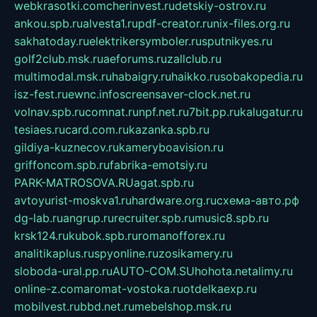
webkrasotki.com
cherinvest.ru
detskiy-ostrov.ru
ankou.spb.ru
alvesta1.ru
pdf-creator.ru
nix-files.org.ru
sakhatoday.ru
elektrikersymboler.ru
sputnikyes.ru
golf2club.msk.ru
aeforums.ru
zallclub.ru
multimodal.msk.ru
habaigry.ru
haikko.ru
sobakopedia.ru
isz-fest.ru
ewnc.info
screensaver-clock.net.ru
volnav.spb.ru
comnat.ru
npf.net.ru
7bit.pp.ru
kalugatur.ru
tesiaes.ru
card.com.ru
kazanka.spb.ru
gildiya-kuznecov.ru
kameryboavision.ru
griffoncom.spb.ru
fabrika-emotsiy.ru
PARK-MATROSOVA.RU
agat.spb.ru
avtoyurist-moskva1.ru
hardware.org.ru
схема-авто.рф
dg-lab.ru
angrup.ru
recruiter.spb.ru
music8.spb.ru
krsk124.ru
kubok.spb.ru
romanofforex.ru
analitikaplus.ru
spyonline.ru
zosikamery.ru
sloboda-ural.pp.ru
AUTO-COM.SU
hohota.net
alimy.ru
online-z.com
aromat-vostoka.ru
otdelkaexp.ru
mobilvest.ru
bbd.net.ru
mebelshop.msk.ru