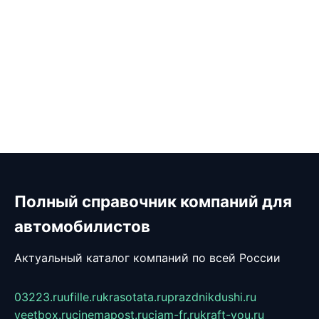
Полный справочник компаний для
автомобилистов
Актуальный каталог компаний по всей России
03223.ru
ufille.ru
krasotata.ru
prazdnikdushi.ru
veetbox.ru
cinemapost.ru
ciam-fr.ru
kraft-you.ru