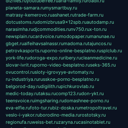
dizfiles.ru
youtubefree.ru
aria-family.ru
roadli.ru
planeta-samara.ru
mysmartbuy.ru
matrasy-kemerovo.ru
ashanet.ru
trade-farm.ru
dotcustoms.ru
domizbrusa9x12spb.ru
autodamp.ru
narasimha.ru
djcommodities.ru
nv750.ru
x-ton.ru
newsplain.ru
cardvoice.ru
modopaper.ru
manunae.ru
gbget.ru
alfeihavsalnassr.ru
madoma.ru
tajuncos.ru
petrovkasports.ru
porno-online-besplatno.ru
splclub.ru
york-life.ru
doroga-expo.ru
ribery.ru
cleanmedicine.ru
slovar-ivrit.ru
porno-video-besplatno.ru
seks-365.ru
ovucontrol.ru
sloty-igrovyye-avtomaty.ru
ru-industriya.ru
russkoe-porno-besplatno.ru
belgorod-day.ru
digilith.ru
pichkurovlab.ru
medic-today.ru
taksu.ru
comp123.ru
don-ykt.ru
teensvoice.ru
imgsharing.ru
domashnee-porno.ru
eva-elfie.ru
foto-tur.ru
biz-doska.ru
metropoltravel.ru
veslo-i-yakor.ru
borodino-media.ru
rostotsky.ru
regionufa.ru
weiss-bet.ru
zaryna.ru
casinotablet.ru