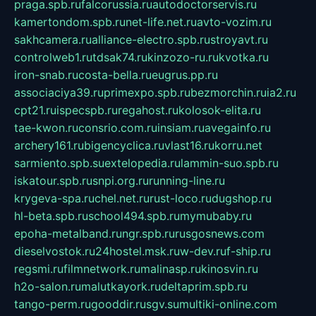
praga.spb.ru
falcorussia.ru
autodoctorservis.ru
kamertondom.spb.ru
net-life.net.ru
avto-vozim.ru
sakhcamera.ru
alliance-electro.spb.ru
stroyavt.ru
controlweb1.ru
tdsak74.ru
kinzozo-ru.ru
kvotka.ru
iron-snab.ru
costa-bella.ru
eugrus.pp.ru
associaciya39.ru
primexpo.spb.ru
bezmorchin.ru
ia2.ru
cpt21.ru
ispecspb.ru
regahost.ru
kolosok-elita.ru
tae-kwon.ru
consrio.com.ru
insiam.ru
avegainfo.ru
archery161.ru
bigencyclica.ru
vlast16.ru
korru.net
sarmiento.spb.su
extelopedia.ru
lammin-suo.spb.ru
iskatour.spb.ru
snpi.org.ru
running-line.ru
krygeva-spa.ru
chel.net.ru
rust-loco.ru
dugshop.ru
hl-beta.spb.ru
school494.spb.ru
mymubaby.ru
epoha-metalband.ru
ngr.spb.ru
rusgosnews.com
dieselvostok.ru
24hostel.msk.ru
w-dev.ru
f-ship.ru
regsmi.ru
filmnetwork.ru
malinasp.ru
kinosvin.ru
h2o-salon.ru
malutkayork.ru
deltaprim.spb.ru
tango-perm.ru
gooddir.ru
sgv.su
multiki-online.com