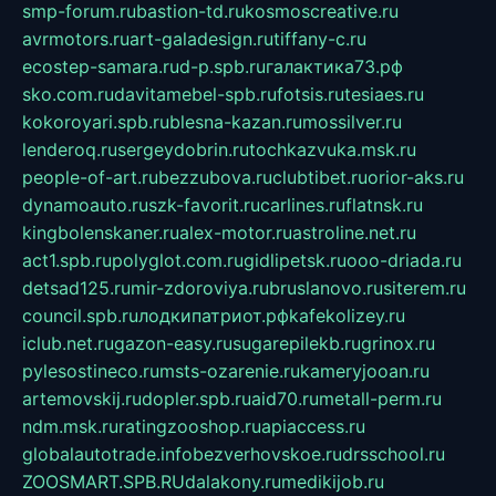
smp-forum.ru
bastion-td.ru
kosmoscreative.ru
avrmotors.ru
art-galadesign.ru
tiffany-c.ru
ecostep-samara.ru
d-p.spb.ru
галактика73.рф
sko.com.ru
davitamebel-spb.ru
fotsis.ru
tesiaes.ru
kokoroyari.spb.ru
blesna-kazan.ru
mossilver.ru
lenderoq.ru
sergeydobrin.ru
tochkazvuka.msk.ru
people-of-art.ru
bezzubova.ru
clubtibet.ru
orior-aks.ru
dynamoauto.ru
szk-favorit.ru
carlines.ru
flatnsk.ru
kingbolenskaner.ru
alex-motor.ru
astroline.net.ru
act1.spb.ru
polyglot.com.ru
gidlipetsk.ru
ooo-driada.ru
detsad125.ru
mir-zdoroviya.ru
bruslanovo.ru
siterem.ru
council.spb.ru
лодкипатриот.рф
kafekolizey.ru
iclub.net.ru
gazon-easy.ru
sugarepilekb.ru
grinox.ru
pylesostineco.ru
msts-ozarenie.ru
kameryjooan.ru
artemovskij.ru
dopler.spb.ru
aid70.ru
metall-perm.ru
ndm.msk.ru
ratingzooshop.ru
apiaccess.ru
globalautotrade.info
bezverhovskoe.ru
drsschool.ru
ZOOSMART.SPB.RU
dalakony.ru
medikijob.ru