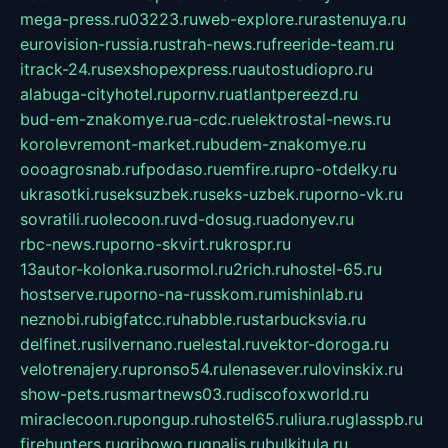
mega-press.ru
03223.ru
web-explore.ru
rastenuya.ru
eurovision-russia.ru
strah-news.ru
freeride-team.ru
itrack-24.ru
sexshopexpress.ru
autostudiopro.ru
alabuga-cityhotel.ru
pornv.ru
atlantpereezd.ru
bud-em-znakomye.ru
a-cdc.ru
elektrostal-news.ru
korolevremont-market.ru
budem-znakomye.ru
oooagrosnab.ru
fpodaso.ru
emfire.ru
pro-otdelky.ru
ukrasotki.ru
seksuzbek.ru
seks-uzbek.ru
porno-vk.ru
sovratili.ru
olecoon.ru
vd-dosug.ru
adonyev.ru
rbc-news.ru
porno-skvirt.ru
krospr.ru
13autor-kolonka.ru
sormol.ru
2rich.ru
hostel-65.ru
hostserve.ru
porno-na-russkom.ru
mishinlab.ru
neznobi.ru
bigfatcc.ru
habble.ru
starbucksvia.ru
delfinet.ru
silvernano.ru
elestal.ru
vektor-doroga.ru
velotrenajery.ru
pronso54.ru
lenasever.ru
lovinskix.ru
show-pets.ru
smartnews03.ru
discofoxworld.ru
miraclecoon.ru
pongup.ru
hostel65.ru
liura.ru
glasspb.ru
firehunters.ru
gribowo.ru
gnalis.ru
bulkitula.ru