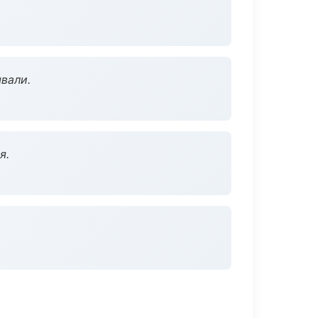
вали.
я.