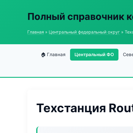
Полный справочник к
Главная
»
Центральный федеральный округ
» Тех
🏠 Главная
Центральный ФО
Сев
Техстанция Rou