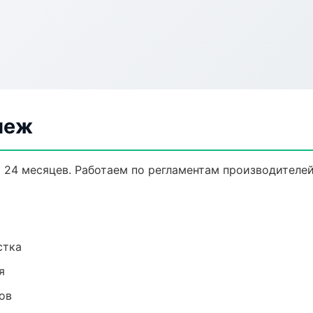
неж
о 24 месяцев. Работаем по регламентам производителе
стка
я
ов