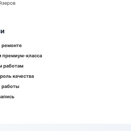
йзеров
ми
и ремонте
м премиум-класса
м работам
роль качества
е работы
запись