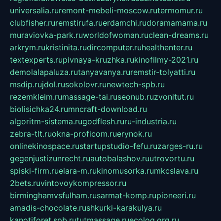
universalia.ru
remont-mebeli-moscow.ru
termomur.ru
clubfisher.ru
remstirufa.ru
erdamchi.ru
doramamama.ru
muraviovka-park.ru
worldofwoman.ru
clean-dreams.ru
arkrym.ru
kristinita.ru
dircomputer.ru
healthenter.ru
textexperts.ru
pivnaya-kruzhka.ru
kinofilmy-2021.ru
demolalapaluza.ru
tanyavanya.ru
remstir-tolyatti.ru
msdip.ru
jdol.ru
sokolovr.ru
newtech-spb.ru
rezemkleim.ru
massage-tai.ru
seonub.ru
zvonitut.ru
biolisichka24.ru
mncraft-download.ru
algoritm-sistema.ru
godflesh.ru
ru-industria.ru
zebra-tlt.ru
okna-proficom.ru
erynok.ru
onlinekinospace.ru
startupstudio-fefu.ru
zarges-ru.ru
gegenjustizunrecht.ru
autobalashov.ru
utrovortu.ru
spiski-firm.ru
elara-m.ru
kinomusorka.ru
mkcslava.ru
2bets.ru
vintovoykompressor.ru
birminghamvsfulham.ru
sarmat-komp.ru
pioneeri.ru
amadis-chocolate.ru
shkurki-karakulya.ru
kanotiforet.spb.ru
tutmassage.ru
ecolog.org.ru