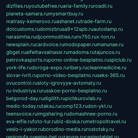
dizfiles.ru
youtubefree.ru
aria-family.ru
roadli.ru
planeta-samara.ru
mysmartbuy.ru
matrasy-kemerovo.ru
ashanet.ru
trade-farm.ru
dotcustoms.ru
domizbrusa9x12spb.ru
autodamp.ru
narasimha.ru
djcommodities.ru
nv750.ru
x-ton.ru
newsplain.ru
cardvoice.ru
modopaper.ru
manunae.ru
gbget.ru
alfeihavsalnassr.ru
madoma.ru
tajuncos.ru
petrovkasports.ru
porno-online-besplatno.ru
splclub.ru
york-life.ru
doroga-expo.ru
ribery.ru
cleanmedicine.ru
slovar-ivrit.ru
porno-video-besplatno.ru
seks-365.ru
ovucontrol.ru
sloty-igrovyye-avtomaty.ru
ru-industriya.ru
russkoe-porno-besplatno.ru
belgorod-day.ru
digilith.ru
pichkurovlab.ru
medic-today.ru
taksu.ru
comp123.ru
don-ykt.ru
teensvoice.ru
imgsharing.ru
domashnee-porno.ru
eva-elfie.ru
foto-tur.ru
biz-doska.ru
metropoltravel.ru
veslo-i-yakor.ru
borodino-media.ru
rostotsky.ru
regionufa.ru
weiss-bet.ru
zaryna.ru
casinotablet.ru