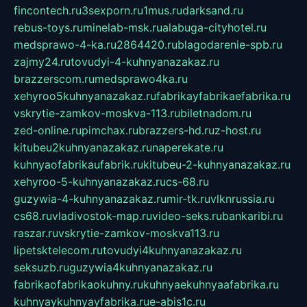
fincontech.ru
3sexporn.ru
1mus.ru
darksand.ru
rebus-toys.ru
minelab-msk.ru
alabuga-cityhotel.ru
medsprawo-4-ka.ru
2864420.ru
blagodarenie-spb.ru
zajmy24.ru
tovudyi-4-kuhnyanazakaz.ru
brazzerscom.ru
medsprawo4ka.ru
xehyroo5kuhnyanazakaz.ru
fabrikayfabrikaefabrika.ru
vskrytie-zamkov-moskva-113.ru
biletnadom.ru
zed-online.ru
pimchax.ru
brazzers-hd.ru
z-host.ru
kitubeu2kuhnyanazakaz.ru
naperekate.ru
kuhnyaofabrikaufabrik.ru
kitubeu-2-kuhnyanazakaz.ru
xehyroo-5-kuhnyanazakaz.ru
cs-68.ru
guzywia-4-kuhnyanazakaz.ru
mir-tk.ru
vlknrussia.ru
cs68.ru
vladivostok-map.ru
video-seks.ru
bankaribi.ru
raszar.ru
vskrytie-zamkov-moskva113.ru
lipetsktelecom.ru
tovudyi4kuhnyanazakaz.ru
seksuzb.ru
guzywia4kuhnyanazakaz.ru
fabrikaofabrikaokuhny.ru
kuhnyaekuhnyaafabrika.ru
kuhnyaykuhnyayfabrika.ru
e-abis1c.ru