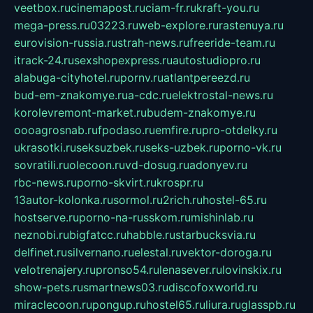
veetbox.ru
cinemapost.ru
ciam-fr.ru
kraft-you.ru
mega-press.ru
03223.ru
web-explore.ru
rastenuya.ru
eurovision-russia.ru
strah-news.ru
freeride-team.ru
itrack-24.ru
sexshopexpress.ru
autostudiopro.ru
alabuga-cityhotel.ru
pornv.ru
atlantpereezd.ru
bud-em-znakomye.ru
a-cdc.ru
elektrostal-news.ru
korolevremont-market.ru
budem-znakomye.ru
oooagrosnab.ru
fpodaso.ru
emfire.ru
pro-otdelky.ru
ukrasotki.ru
seksuzbek.ru
seks-uzbek.ru
porno-vk.ru
sovratili.ru
olecoon.ru
vd-dosug.ru
adonyev.ru
rbc-news.ru
porno-skvirt.ru
krospr.ru
13autor-kolonka.ru
sormol.ru
2rich.ru
hostel-65.ru
hostserve.ru
porno-na-russkom.ru
mishinlab.ru
neznobi.ru
bigfatcc.ru
habble.ru
starbucksvia.ru
delfinet.ru
silvernano.ru
elestal.ru
vektor-doroga.ru
velotrenajery.ru
pronso54.ru
lenasever.ru
lovinskix.ru
show-pets.ru
smartnews03.ru
discofoxworld.ru
miraclecoon.ru
pongup.ru
hostel65.ru
liura.ru
glasspb.ru