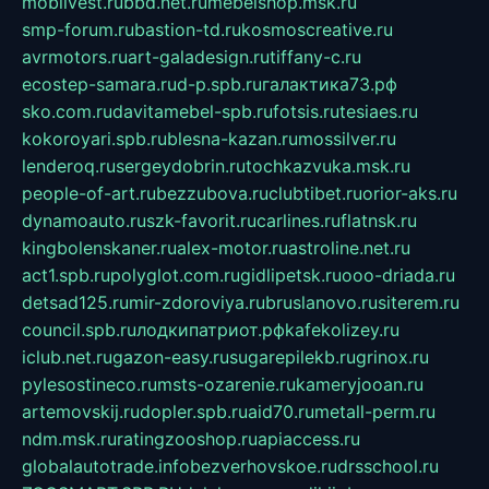
mobilvest.ru
bbd.net.ru
mebelshop.msk.ru
smp-forum.ru
bastion-td.ru
kosmoscreative.ru
avrmotors.ru
art-galadesign.ru
tiffany-c.ru
ecostep-samara.ru
d-p.spb.ru
галактика73.рф
sko.com.ru
davitamebel-spb.ru
fotsis.ru
tesiaes.ru
kokoroyari.spb.ru
blesna-kazan.ru
mossilver.ru
lenderoq.ru
sergeydobrin.ru
tochkazvuka.msk.ru
people-of-art.ru
bezzubova.ru
clubtibet.ru
orior-aks.ru
dynamoauto.ru
szk-favorit.ru
carlines.ru
flatnsk.ru
kingbolenskaner.ru
alex-motor.ru
astroline.net.ru
act1.spb.ru
polyglot.com.ru
gidlipetsk.ru
ooo-driada.ru
detsad125.ru
mir-zdoroviya.ru
bruslanovo.ru
siterem.ru
council.spb.ru
лодкипатриот.рф
kafekolizey.ru
iclub.net.ru
gazon-easy.ru
sugarepilekb.ru
grinox.ru
pylesostineco.ru
msts-ozarenie.ru
kameryjooan.ru
artemovskij.ru
dopler.spb.ru
aid70.ru
metall-perm.ru
ndm.msk.ru
ratingzooshop.ru
apiaccess.ru
globalautotrade.info
bezverhovskoe.ru
drsschool.ru