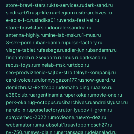
store-brawl-stars.ru
kts-services.ru
dark-sand.ru
sindika-01.ru
sp-life.ru
x-legion.ru
sib-archives.ru
e-abis-1-c.ru
sindika01.ru
venda-festival.ru
store-brawlstars.ru
dooraleksandria.ru
antenna-highly.ru
mine-lab-msk.ru
1-mus.ru
3-sex-porn.ru
ban-damn.ru
purse-factory.ru
viagra-tablet.ru
fasbags.ru
adler-jun.ru
bandamn.ru
fincontech.ru
3sexporn.ru
1mus.ru
darksand.ru
rebus-toys.ru
minelab-msk.ru
rtdco.ru
seo-prodvizhenie-sajtov-stroitelnyh-kompanij.ru
card-voice.ru
rulonnyygazon177.ru
snow-guard.ru
domizbrusa-9x12spb.ru
demaholding.ru
aalse.ru
a380club.ru
argentinamia.ru
perkoka.ru
movie-one.ru
perk-oka.ru
g-octopus.ru
sibarchives.ru
andreislyusar.ru
naruto-x.ru
pursefactory.ru
tor-lyubov-i-grom.ru
spayderhed-2022.ru
movieone.ru
evro-dez.ru
webamator.ru
ma-absolut1.ru
avtopomosch27.ru
nv-750.ru
news-plain.ru
nertansaga.ru
delanalad.ru