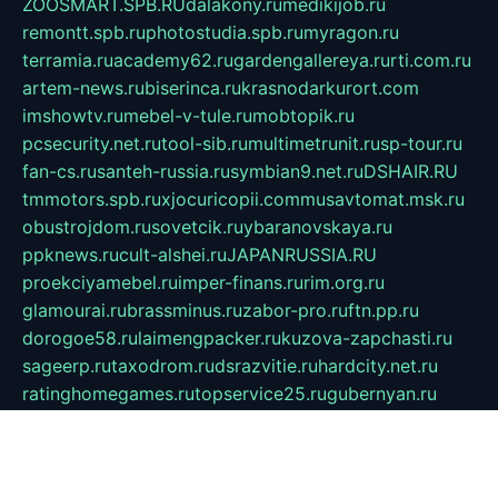
ZOOSMART.SPB.RU
dalakony.ru
medikijob.ru
remontt.spb.ru
photostudia.spb.ru
myragon.ru
terramia.ru
academy62.ru
gardengallereya.ru
rti.com.ru
artem-news.ru
biserinca.ru
krasnodarkurort.com
imshowtv.ru
mebel-v-tule.ru
mobtopik.ru
pcsecurity.net.ru
tool-sib.ru
multimetrunit.ru
sp-tour.ru
fan-cs.ru
santeh-russia.ru
symbian9.net.ru
DSHAIR.RU
tmmotors.spb.ru
xjocuricopii.com
musavtomat.msk.ru
obustrojdom.ru
sovetcik.ru
ybaranovskaya.ru
ppknews.ru
cult-alshei.ru
JAPANRUSSIA.RU
proekciyamebel.ru
imper-finans.ru
rim.org.ru
glamourai.ru
brassminus.ru
zabor-pro.ru
ftn.pp.ru
dorogoe58.ru
laimengpacker.ru
kuzova-zapchasti.ru
sageerp.ru
taxodrom.ru
dsrazvitie.ru
hardcity.net.ru
ratinghomegames.ru
topservice25.ru
gubernyan.ru
gtglasslined.ru
ii4.ru
tssport.spb.ru
andorra24.com
blackwallstreet.ru
oboimos.ru
optim-doors.com.ru
ikuch.ru
nycr.org.ru
npa21.ru
vremya-ch.spb.ru