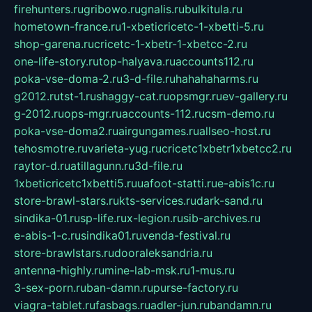
firehunters.ru
gribowo.ru
gnalis.ru
bulkitula.ru
hometown-france.ru
1-xbeticricetc-1-xbetti-5.ru
shop-garena.ru
cricetc-1-xbetr-1-xbetcc-2.ru
one-life-story.ru
top-halyava.ru
accounts112.ru
poka-vse-doma-2.ru
3-d-file.ru
hahahaharms.ru
g2012.ru
tst-1.ru
shaggy-cat.ru
opsmgr.ru
ev-gallery.ru
g-2012.ru
ops-mgr.ru
accounts-112.ru
csm-demo.ru
poka-vse-doma2.ru
airgungames.ru
allseo-host.ru
tehosmotre.ru
varieta-yug.ru
cricetc1xbetr1xbetcc2.ru
raytor-d.ru
atillagunn.ru
3d-file.ru
1xbeticricetc1xbetti5.ru
uafoot-statti.ru
e-abis1c.ru
store-brawl-stars.ru
kts-services.ru
dark-sand.ru
sindika-01.ru
sp-life.ru
x-legion.ru
sib-archives.ru
e-abis-1-c.ru
sindika01.ru
venda-festival.ru
store-brawlstars.ru
dooraleksandria.ru
antenna-highly.ru
mine-lab-msk.ru
1-mus.ru
3-sex-porn.ru
ban-damn.ru
purse-factory.ru
viagra-tablet.ru
fasbags.ru
adler-jun.ru
bandamn.ru