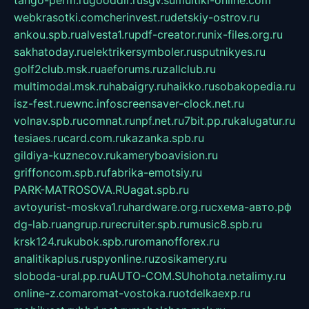
webkrasotki.com
cherinvest.ru
detskiy-ostrov.ru
ankou.spb.ru
alvesta1.ru
pdf-creator.ru
nix-files.org.ru
sakhatoday.ru
elektrikersymboler.ru
sputnikyes.ru
golf2club.msk.ru
aeforums.ru
zallclub.ru
multimodal.msk.ru
habaigry.ru
haikko.ru
sobakopedia.ru
isz-fest.ru
ewnc.info
screensaver-clock.net.ru
volnav.spb.ru
comnat.ru
npf.net.ru
7bit.pp.ru
kalugatur.ru
tesiaes.ru
card.com.ru
kazanka.spb.ru
gildiya-kuznecov.ru
kameryboavision.ru
griffoncom.spb.ru
fabrika-emotsiy.ru
PARK-MATROSOVA.RU
agat.spb.ru
avtoyurist-moskva1.ru
hardware.org.ru
схема-авто.рф
dg-lab.ru
angrup.ru
recruiter.spb.ru
music8.spb.ru
krsk124.ru
kubok.spb.ru
romanofforex.ru
analitikaplus.ru
spyonline.ru
zosikamery.ru
sloboda-ural.pp.ru
AUTO-COM.SU
hohota.net
alimy.ru
online-z.com
aromat-vostoka.ru
otdelkaexp.ru