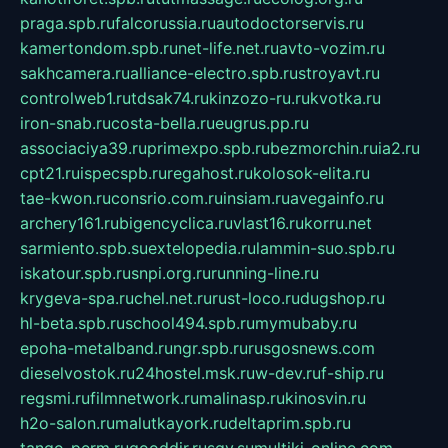
praga.spb.ru
falcorussia.ru
autodoctorservis.ru
kamertondom.spb.ru
net-life.net.ru
avto-vozim.ru
sakhcamera.ru
alliance-electro.spb.ru
stroyavt.ru
controlweb1.ru
tdsak74.ru
kinzozo-ru.ru
kvotka.ru
iron-snab.ru
costa-bella.ru
eugrus.pp.ru
associaciya39.ru
primexpo.spb.ru
bezmorchin.ru
ia2.ru
cpt21.ru
ispecspb.ru
regahost.ru
kolosok-elita.ru
tae-kwon.ru
consrio.com.ru
insiam.ru
avegainfo.ru
archery161.ru
bigencyclica.ru
vlast16.ru
korru.net
sarmiento.spb.su
extelopedia.ru
lammin-suo.spb.ru
iskatour.spb.ru
snpi.org.ru
running-line.ru
krygeva-spa.ru
chel.net.ru
rust-loco.ru
dugshop.ru
hl-beta.spb.ru
school494.spb.ru
mymubaby.ru
epoha-metalband.ru
ngr.spb.ru
rusgosnews.com
dieselvostok.ru
24hostel.msk.ru
w-dev.ru
f-ship.ru
regsmi.ru
filmnetwork.ru
malinasp.ru
kinosvin.ru
h2o-salon.ru
malutkayork.ru
deltaprim.spb.ru
tango-perm.ru
gooddir.ru
sgv.su
multiki-online.com