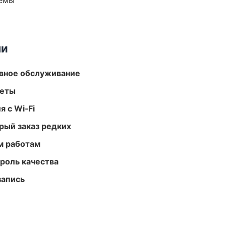
темы
ми
вное обслуживание
меты
 с Wi‑Fi
рый заказ редких
м работам
роль качества
запись