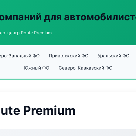
омпаний для автомобилист
ер-центр Route Premium
еро-Западный ФО
Приволжский ФО
Уральский ФО
Южный ФО
Северо-Кавказский ФО
ute Premium