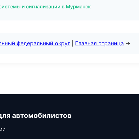
 системы и сигнализации в Мурманск
альный федеральный округ
|
Главная страница
→
для автомобилистов
сии