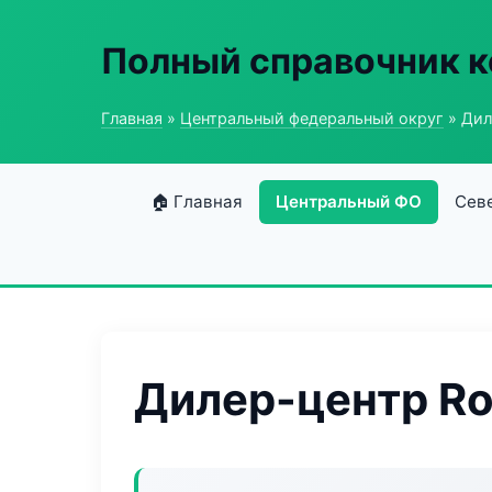
Полный справочник к
Главная
»
Центральный федеральный округ
» Дил
🏠 Главная
Центральный ФО
Сев
Дилер-центр Ro