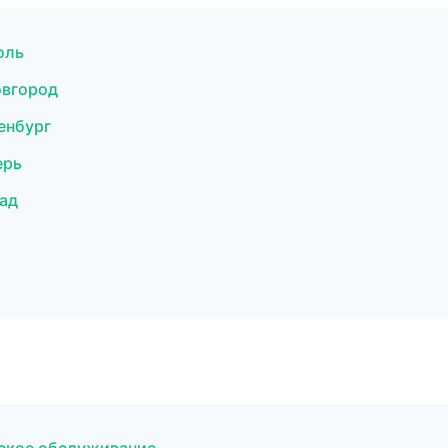
оль
овгород
енбург
ерь
рад