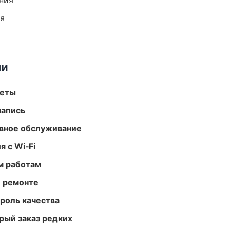
ния
ия
ми
меты
запись
вное обслуживание
 с Wi‑Fi
м работам
и ремонте
роль качества
рый заказ редких