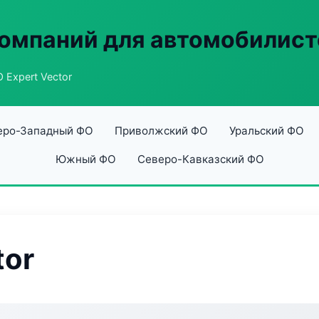
омпаний для автомобилист
 Expert Vector
еро-Западный ФО
Приволжский ФО
Уральский ФО
Южный ФО
Северо-Кавказский ФО
tor