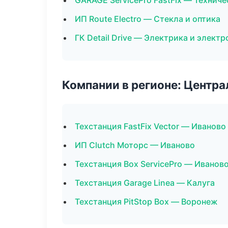
GARAGE ServicePro FastFix — Технич
ИП Route Electro — Стекла и оптика
ГК Detail Drive — Электрика и элект
Компании в регионе: Центр
Техстанция FastFix Vector — Иваново
ИП Clutch Моторс — Иваново
Техстанция Box ServicePro — Иванов
Техстанция Garage Linea — Калуга
Техстанция PitStop Box — Воронеж