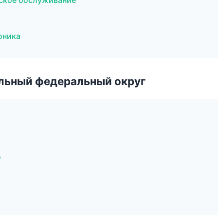
еское обслуживание
роника
альный федеральный округ
о