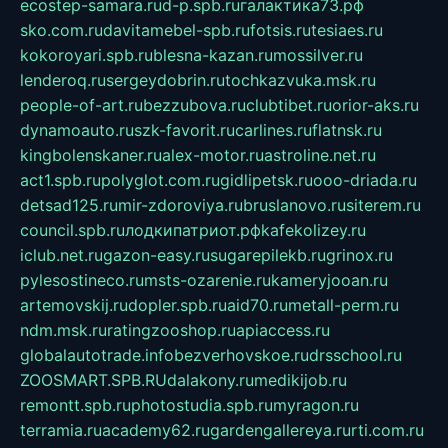
ecostep-samara.ru
d-p.spb.ru
галактика73.рф
sko.com.ru
davitamebel-spb.ru
fotsis.ru
tesiaes.ru
kokoroyari.spb.ru
blesna-kazan.ru
mossilver.ru
lenderoq.ru
sergeydobrin.ru
tochkazvuka.msk.ru
people-of-art.ru
bezzubova.ru
clubtibet.ru
orior-aks.ru
dynamoauto.ru
szk-favorit.ru
carlines.ru
flatnsk.ru
kingbolenskaner.ru
alex-motor.ru
astroline.net.ru
act1.spb.ru
polyglot.com.ru
gidlipetsk.ru
ooo-driada.ru
detsad125.ru
mir-zdoroviya.ru
bruslanovo.ru
siterem.ru
council.spb.ru
лодкипатриот.рф
kafekolizey.ru
iclub.net.ru
gazon-easy.ru
sugarepilekb.ru
grinox.ru
pylesostineco.ru
msts-ozarenie.ru
kameryjooan.ru
artemovskij.ru
dopler.spb.ru
aid70.ru
metall-perm.ru
ndm.msk.ru
ratingzooshop.ru
apiaccess.ru
globalautotrade.info
bezverhovskoe.ru
drsschool.ru
ZOOSMART.SPB.RU
dalakony.ru
medikijob.ru
remontt.spb.ru
photostudia.spb.ru
myragon.ru
terramia.ru
academy62.ru
gardengallereya.ru
rti.com.ru