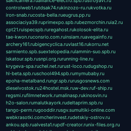
sakhcamera.ru
alliance-electro.spb.ru
stroyavt.ru
controlweb1.ru
tdsak74.ru
kinzozo-ru.ru
kvotka.ru
iron-snab.ru
costa-bella.ru
eugrus.pp.ru
associaciya39.ru
primexpo.spb.ru
bezmorchin.ru
ia2.ru
cpt21.ru
ispecspb.ru
regahost.ru
kolosok-elita.ru
tae-kwon.ru
consrio.com.ru
insiam.ru
avegainfo.ru
archery161.ru
bigencyclica.ru
vlast16.ru
korru.net
sarmiento.spb.su
extelopedia.ru
lammin-suo.spb.ru
iskatour.spb.ru
snpi.org.ru
running-line.ru
krygeva-spa.ru
chel.net.ru
rust-loco.ru
dugshop.ru
hl-beta.spb.ru
school494.spb.ru
mymubaby.ru
epoha-metalband.ru
ngr.spb.ru
rusgosnews.com
dieselvostok.ru
24hostel.msk.ru
w-dev.ru
f-ship.ru
regsmi.ru
filmnetwork.ru
malinasp.ru
kinosvin.ru
h2o-salon.ru
malutkayork.ru
deltaprim.spb.ru
tango-perm.ru
gooddir.ru
sgv.su
multiki-online.com
webkrasotki.com
cherinvest.ru
detskiy-ostrov.ru
ankou.spb.ru
alvesta1.ru
pdf-creator.ru
nix-files.org.ru