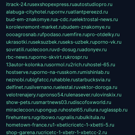
itrack-24.ru
sexshopexpress.ru
autostudiopro.ru
alabuga-cityhotel.ru
pornv.ru
atlantpereezd.ru
bud-em-znakomye.ru
a-cdc.ru
elektrostal-news.ru
korolevremont-market.ru
budem-znakomye.ru
oooagrosnab.ru
fpodaso.ru
emfire.ru
pro-otdelky.ru
ukrasotki.ru
seksuzbek.ru
seks-uzbek.ru
porno-vk.ru
sovratili.ru
olecoon.ru
vd-dosug.ru
adonyev.ru
rbc-news.ru
porno-skvirt.ru
krospr.ru
13autor-kolonka.ru
sormol.ru
2rich.ru
hostel-65.ru
hostserve.ru
porno-na-russkom.ru
mishinlab.ru
neznobi.ru
bigfatcc.ru
habble.ru
starbucksvia.ru
delfinet.ru
silvernano.ru
elestal.ru
vektor-doroga.ru
velotrenajery.ru
pronso54.ru
lenasever.ru
lovinskix.ru
show-pets.ru
smartnews03.ru
discofoxworld.ru
miraclecoon.ru
pongup.ru
hostel65.ru
liura.ru
glasspb.ru
firehunters.ru
gribowo.ru
gnalis.ru
bulkitula.ru
hometown-france.ru
1-xbeticricetc-1-xbetti-5.ru
shop-garena.ru
cricetc-1-xbetr-1-xbetcc-2.ru