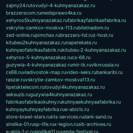
zajmy24.ru
tovudyi-4-kuhnyanazakaz.ru
brazzerscom.ru
medsprawo4ka.ru
xehyroo5kuhnyanazakaz.ru
fabrikayfabrikaefabrika.ru
vskrytie-zamkov-moskva-113.ru
biletnadom.ru
zed-online.ru
pimchax.ru
brazzers-hd.ru
z-host.ru
kitubeu2kuhnyanazakaz.ru
naperekate.ru
kuhnyaofabrikaufabrik.ru
kitubeu-2-kuhnyanazakaz.ru
xehyroo-5-kuhnyanazakaz.ru
cs-68.ru
guzywia-4-kuhnyanazakaz.ru
mir-tk.ru
vlknrussia.ru
cs68.ru
vladivostok-map.ru
video-seks.ru
bankaribi.ru
raszar.ru
vskrytie-zamkov-moskva113.ru
lipetsktelecom.ru
tovudyi4kuhnyanazakaz.ru
seksuzb.ru
guzywia4kuhnyanazakaz.ru
fabrikaofabrikaokuhny.ru
kuhnyaekuhnyaafabrika.ru
kuhnyaykuhnyayfabrika.ru
e-abis1c.ru
store-brawl-stars.ru
kts-services.ru
dark-sand.ru
sindika-01.ru
sp-life.ru
x-legion.ru
sib-archives.ru
e-abis-1-c.ru
sindika01.ru
venda-festival.ru