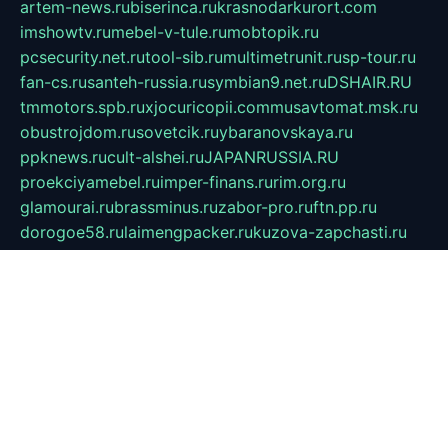
artem-news.ru
biserinca.ru
krasnodarkurort.com
imshowtv.ru
mebel-v-tule.ru
mobtopik.ru
pcsecurity.net.ru
tool-sib.ru
multimetrunit.ru
sp-tour.ru
fan-cs.ru
santeh-russia.ru
symbian9.net.ru
DSHAIR.RU
tmmotors.spb.ru
xjocuricopii.com
musavtomat.msk.ru
obustrojdom.ru
sovetcik.ru
ybaranovskaya.ru
ppknews.ru
cult-alshei.ru
JAPANRUSSIA.RU
proekciyamebel.ru
imper-finans.ru
rim.org.ru
glamourai.ru
brassminus.ru
zabor-pro.ru
ftn.pp.ru
dorogoe58.ru
laimengpacker.ru
kuzova-zapchasti.ru
sageerp.ru
taxodrom.ru
dsrazvitie.ru
hardcity.net.ru
ratinghomegames.ru
topservice25.ru
gubernyan.ru
gtglasslined.ru
ii4.ru
tssport.spb.ru
andorra24.com
blackwallstreet.ru
oboimos.ru
optim-doors.com.ru
ikuch.ru
nycr.org.ru
npa21.ru
vremya-ch.spb.ru
desert000.ru
ivtorgi.ru
ifiori.ru
catalog-statei.ru
dcv.org.ru
spetsmaster174.ru
ipkameryhiseeu.ru
dum26.ru
ruspol.spb.ru
fr-opendp.ru
kam-solnyshko.ru