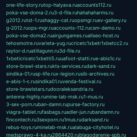
one-life-story.ru
top-halyava.ru
accounts112.ru
poka-vse-doma-2.ru
3-d-file.ru
hahahaharms.ru
g2012.ru
tst-1.ru
shaggy-cat.ru
opsmgr.ru
ev-gallery.ru
g-2012.ru
ops-mgr.ru
accounts-112.ru
csm-demo.ru
poka-vse-doma2.ru
airgungames.ru
allseo-host.ru
tehosmotre.ru
varieta-yug.ru
cricetc1xbetr1xbetcc2.ru
raytor-d.ru
atillagunn.ru
3d-file.ru
1xbeticricetc1xbetti5.ru
uafoot-statti.ru
e-abis1c.ru
store-brawl-stars.ru
kts-services.ru
dark-sand.ru
sindika-01.ru
sp-life.ru
x-legion.ru
sib-archives.ru
e-abis-1-c.ru
sindika01.ru
venda-festival.ru
store-brawlstars.ru
dooraleksandria.ru
antenna-highly.ru
mine-lab-msk.ru
1-mus.ru
3-sex-porn.ru
ban-damn.ru
purse-factory.ru
viagra-tablet.ru
fasbags.ru
adler-jun.ru
bandamn.ru
fincontech.ru
3sexporn.ru
1mus.ru
darksand.ru
rebus-toys.ru
minelab-msk.ru
alabuga-cityhotel.ru
medsprawo-4-ka.ru
2864420.ru
blagodarenie-spb.ru