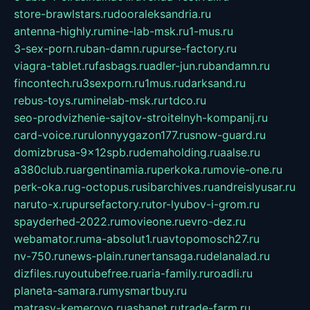
store-brawlstars.ru
dooraleksandria.ru
antenna-highly.ru
mine-lab-msk.ru
1-mus.ru
3-sex-porn.ru
ban-damn.ru
purse-factory.ru
viagra-tablet.ru
fasbags.ru
adler-jun.ru
bandamn.ru
fincontech.ru
3sexporn.ru
1mus.ru
darksand.ru
rebus-toys.ru
minelab-msk.ru
rtdco.ru
seo-prodvizhenie-sajtov-stroitelnyh-kompanij.ru
card-voice.ru
rulonnyygazon177.ru
snow-guard.ru
domizbrusa-9x12spb.ru
demaholding.ru
aalse.ru
a380club.ru
argentinamia.ru
perkoka.ru
movie-one.ru
perk-oka.ru
g-octopus.ru
sibarchives.ru
andreislyusar.ru
naruto-x.ru
pursefactory.ru
tor-lyubov-i-grom.ru
spayderhed-2022.ru
movieone.ru
evro-dez.ru
webamator.ru
ma-absolut1.ru
avtopomosch27.ru
nv-750.ru
news-plain.ru
nertansaga.ru
delanalad.ru
dizfiles.ru
youtubefree.ru
aria-family.ru
roadli.ru
planeta-samara.ru
mysmartbuy.ru
matrasy-kemerovo.ru
ashanet.ru
trade-farm.ru