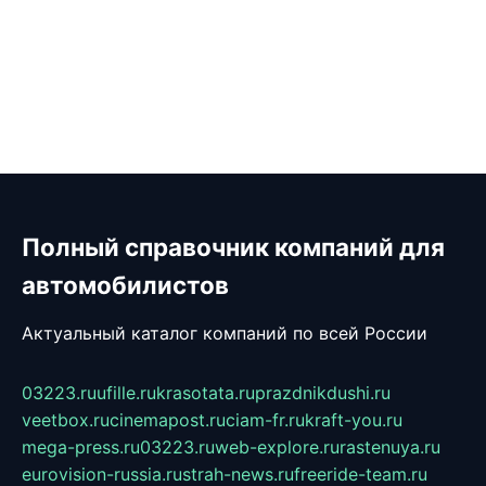
Полный справочник компаний для
автомобилистов
Актуальный каталог компаний по всей России
03223.ru
ufille.ru
krasotata.ru
prazdnikdushi.ru
veetbox.ru
cinemapost.ru
ciam-fr.ru
kraft-you.ru
mega-press.ru
03223.ru
web-explore.ru
rastenuya.ru
eurovision-russia.ru
strah-news.ru
freeride-team.ru