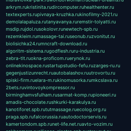
arkrym.ru
kristinita.ru
dircomputer.ru
healthenter.ru
textexperts.ru
pivnaya-kruzhka.ru
kinofilmy-2021.ru
demolalapaluza.ru
tanyavanya.ru
remstir-tolyatti.ru
msdip.ru
jdol.ru
sokolovr.ru
newtech-spb.ru
rezemkleim.ru
massage-tai.ru
seonub.ru
zvonitut.ru
biolisichka24.ru
mncraft-download.ru
algoritm-sistema.ru
godflesh.ru
ru-industria.ru
zebra-tlt.ru
okna-proficom.ru
erynok.ru
onlinekinospace.ru
startupstudio-fefu.ru
zarges-ru.ru
gegenjustizunrecht.ru
autobalashov.ru
utrovortu.ru
spiski-firm.ru
elara-m.ru
kinomusorka.ru
mkcslava.ru
2bets.ru
vintovoykompressor.ru
birminghamvsfulham.ru
sarmat-komp.ru
pioneeri.ru
amadis-chocolate.ru
shkurki-karakulya.ru
kanotiforet.spb.ru
tutmassage.ru
ecolog.org.ru
praga.spb.ru
falcorussia.ru
autodoctorservis.ru
kamertondom.spb.ru
net-life.net.ru
avto-vozim.ru