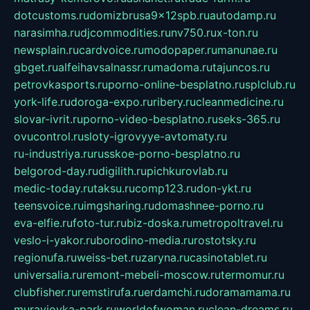
dotcustoms.ru
domizbrusa9x12spb.ru
autodamp.ru
narasimha.ru
djcommodities.ru
nv750.ru
x-ton.ru
newsplain.ru
cardvoice.ru
modopaper.ru
manunae.ru
gbget.ru
alfeihavsalnassr.ru
madoma.ru
tajuncos.ru
petrovkasports.ru
porno-online-besplatno.ru
splclub.ru
york-life.ru
doroga-expo.ru
ribery.ru
cleanmedicine.ru
slovar-ivrit.ru
porno-video-besplatno.ru
seks-365.ru
ovucontrol.ru
sloty-igrovyye-avtomaty.ru
ru-industriya.ru
russkoe-porno-besplatno.ru
belgorod-day.ru
digilith.ru
pichkurovlab.ru
medic-today.ru
taksu.ru
comp123.ru
don-ykt.ru
teensvoice.ru
imgsharing.ru
domashnee-porno.ru
eva-elfie.ru
foto-tur.ru
biz-doska.ru
metropoltravel.ru
veslo-i-yakor.ru
borodino-media.ru
rostotsky.ru
regionufa.ru
weiss-bet.ru
zaryna.ru
casinotablet.ru
universalia.ru
remont-mebeli-moscow.ru
termomur.ru
clubfisher.ru
remstirufa.ru
erdamchi.ru
doramamama.ru
muraviovka-park.ru
worldofwoman.ru
clean-dreams.ru