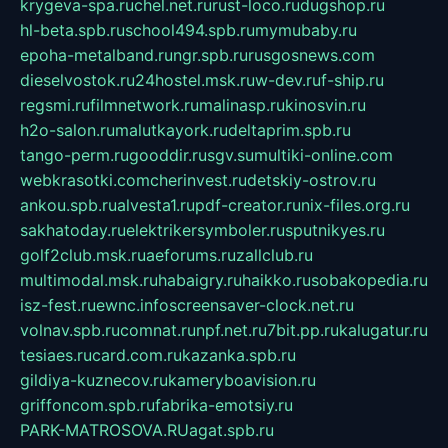
krygeva-spa.ru
chel.net.ru
rust-loco.ru
dugshop.ru
hl-beta.spb.ru
school494.spb.ru
mymubaby.ru
epoha-metalband.ru
ngr.spb.ru
rusgosnews.com
dieselvostok.ru
24hostel.msk.ru
w-dev.ru
f-ship.ru
regsmi.ru
filmnetwork.ru
malinasp.ru
kinosvin.ru
h2o-salon.ru
malutkayork.ru
deltaprim.spb.ru
tango-perm.ru
gooddir.ru
sgv.su
multiki-online.com
webkrasotki.com
cherinvest.ru
detskiy-ostrov.ru
ankou.spb.ru
alvesta1.ru
pdf-creator.ru
nix-files.org.ru
sakhatoday.ru
elektrikersymboler.ru
sputnikyes.ru
golf2club.msk.ru
aeforums.ru
zallclub.ru
multimodal.msk.ru
habaigry.ru
haikko.ru
sobakopedia.ru
isz-fest.ru
ewnc.info
screensaver-clock.net.ru
volnav.spb.ru
comnat.ru
npf.net.ru
7bit.pp.ru
kalugatur.ru
tesiaes.ru
card.com.ru
kazanka.spb.ru
gildiya-kuznecov.ru
kameryboavision.ru
griffoncom.spb.ru
fabrika-emotsiy.ru
PARK-MATROSOVA.RU
agat.spb.ru