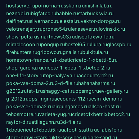
hostserve.ru
porno-na-russkom.ru
mishinlab.ru
neznobi.ru
bigfatcc.ru
habble.ru
starbucksvia.ru
delfinet.ru
silvernano.ru
elestal.ru
vektor-doroga.ru
velotrenajery.ru
pronso54.ru
lenasever.ru
lovinskix.ru
show-pets.ru
smartnews03.ru
discofoxworld.ru
miraclecoon.ru
pongup.ru
hostel65.ru
liura.ru
glasspb.ru
firehunters.ru
gribowo.ru
gnalis.ru
bulkitula.ru
hometown-france.ru
1-xbeticricetc-1-xbetti-5.ru
shop-garena.ru
cricetc-1-xbetr-1-xbetcc-2.ru
one-life-story.ru
top-halyava.ru
accounts112.ru
poka-vse-doma-2.ru
3-d-file.ru
hahahaharms.ru
g2012.ru
tst-1.ru
shaggy-cat.ru
opsmgr.ru
ev-gallery.ru
g-2012.ru
ops-mgr.ru
accounts-112.ru
csm-demo.ru
poka-vse-doma2.ru
airgungames.ru
allseo-host.ru
tehosmotre.ru
varieta-yug.ru
cricetc1xbetr1xbetcc2.ru
raytor-d.ru
atillagunn.ru
3d-file.ru
1xbeticricetc1xbetti5.ru
uafoot-statti.ru
e-abis1c.ru
store-brawl-stars.ru
kts-services.ru
dark-sand.ru