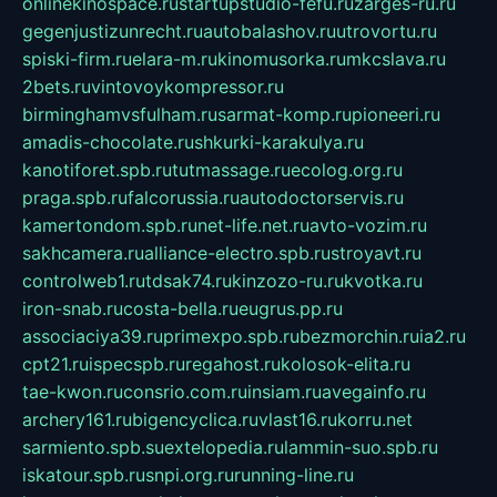
onlinekinospace.ru
startupstudio-fefu.ru
zarges-ru.ru
gegenjustizunrecht.ru
autobalashov.ru
utrovortu.ru
spiski-firm.ru
elara-m.ru
kinomusorka.ru
mkcslava.ru
2bets.ru
vintovoykompressor.ru
birminghamvsfulham.ru
sarmat-komp.ru
pioneeri.ru
amadis-chocolate.ru
shkurki-karakulya.ru
kanotiforet.spb.ru
tutmassage.ru
ecolog.org.ru
praga.spb.ru
falcorussia.ru
autodoctorservis.ru
kamertondom.spb.ru
net-life.net.ru
avto-vozim.ru
sakhcamera.ru
alliance-electro.spb.ru
stroyavt.ru
controlweb1.ru
tdsak74.ru
kinzozo-ru.ru
kvotka.ru
iron-snab.ru
costa-bella.ru
eugrus.pp.ru
associaciya39.ru
primexpo.spb.ru
bezmorchin.ru
ia2.ru
cpt21.ru
ispecspb.ru
regahost.ru
kolosok-elita.ru
tae-kwon.ru
consrio.com.ru
insiam.ru
avegainfo.ru
archery161.ru
bigencyclica.ru
vlast16.ru
korru.net
sarmiento.spb.su
extelopedia.ru
lammin-suo.spb.ru
iskatour.spb.ru
snpi.org.ru
running-line.ru