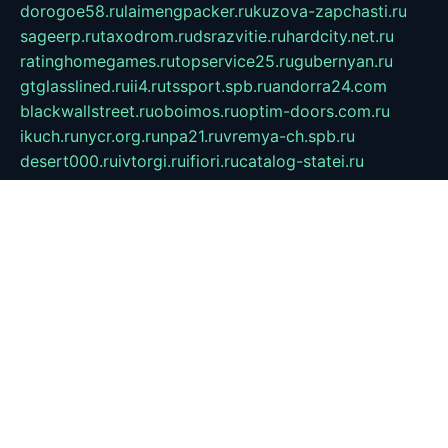
dorogoe58.ru
laimengpacker.ru
kuzova-zapchasti.ru
sageerp.ru
taxodrom.ru
dsrazvitie.ru
hardcity.net.ru
ratinghomegames.ru
topservice25.ru
gubernyan.ru
gtglasslined.ru
ii4.ru
tssport.spb.ru
andorra24.com
blackwallstreet.ru
oboimos.ru
optim-doors.com.ru
ikuch.ru
nycr.org.ru
npa21.ru
vremya-ch.spb.ru
desert000.ru
ivtorgi.ru
ifiori.ru
catalog-statei.ru
dcv.org.ru
spetsmaster174.ru
ipkameryhiseeu.ru
dum26.ru
ruspol.spb.ru
fr-opendp.ru
kam-solnyshko.ru
cheyenne-arapaho.ru
sevzapmetal.spb.ru
ted-lapidus.spb.ru
parasite-eliminator.ru
sigma-complete.ru
modernworld.ru
dama-moda.ru
eholot-group.ru
sk-nvkz.ru
DRONGOLD.RU
democratia2.ru
i-farmer.ru
mass-sport.org
jablonex.spb.ru
bookmess.ru
linkword.ru
refineua.com.ru
cs-spec.net.ru
altay-mebel.ru
DNK-THEATRE.RU
mechaniks.spb.ru
ipcamtechage.ru
skosta.ru
a-sun.ru
stroy-ldsp.ru
snowlands.org.ru