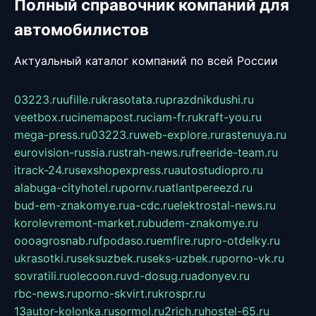
Полный справочник компаний для
автомобилистов
Актуальный каталог компаний по всей России
03223.ru
ufille.ru
krasotata.ru
prazdnikdushi.ru
veetbox.ru
cinemapost.ru
ciam-fr.ru
kraft-you.ru
mega-press.ru
03223.ru
web-explore.ru
rastenuya.ru
eurovision-russia.ru
strah-news.ru
freeride-team.ru
itrack-24.ru
sexshopexpress.ru
autostudiopro.ru
alabuga-cityhotel.ru
pornv.ru
atlantpereezd.ru
bud-em-znakomye.ru
a-cdc.ru
elektrostal-news.ru
korolevremont-market.ru
budem-znakomye.ru
oooagrosnab.ru
fpodaso.ru
emfire.ru
pro-otdelky.ru
ukrasotki.ru
seksuzbek.ru
seks-uzbek.ru
porno-vk.ru
sovratili.ru
olecoon.ru
vd-dosug.ru
adonyev.ru
rbc-news.ru
porno-skvirt.ru
krospr.ru
13autor-kolonka.ru
sormol.ru
2rich.ru
hostel-65.ru