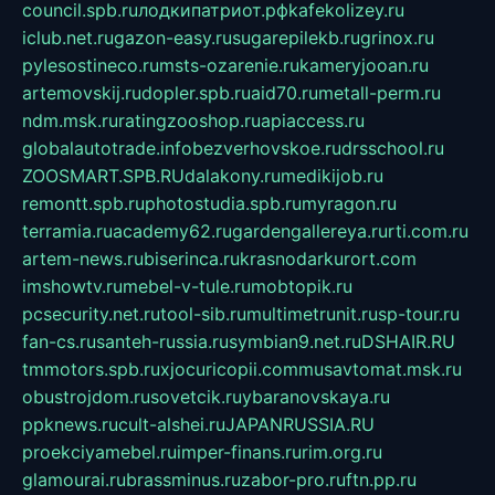
council.spb.ru
лодкипатриот.рф
kafekolizey.ru
iclub.net.ru
gazon-easy.ru
sugarepilekb.ru
grinox.ru
pylesostineco.ru
msts-ozarenie.ru
kameryjooan.ru
artemovskij.ru
dopler.spb.ru
aid70.ru
metall-perm.ru
ndm.msk.ru
ratingzooshop.ru
apiaccess.ru
globalautotrade.info
bezverhovskoe.ru
drsschool.ru
ZOOSMART.SPB.RU
dalakony.ru
medikijob.ru
remontt.spb.ru
photostudia.spb.ru
myragon.ru
terramia.ru
academy62.ru
gardengallereya.ru
rti.com.ru
artem-news.ru
biserinca.ru
krasnodarkurort.com
imshowtv.ru
mebel-v-tule.ru
mobtopik.ru
pcsecurity.net.ru
tool-sib.ru
multimetrunit.ru
sp-tour.ru
fan-cs.ru
santeh-russia.ru
symbian9.net.ru
DSHAIR.RU
tmmotors.spb.ru
xjocuricopii.com
musavtomat.msk.ru
obustrojdom.ru
sovetcik.ru
ybaranovskaya.ru
ppknews.ru
cult-alshei.ru
JAPANRUSSIA.RU
proekciyamebel.ru
imper-finans.ru
rim.org.ru
glamourai.ru
brassminus.ru
zabor-pro.ru
ftn.pp.ru