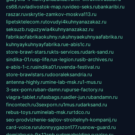
cs68.ru
vladivostok-map.ru
video-seks.ru
bankaribi.ru
raszar.ru
vskrytie-zamkov-moskva113.ru
lipetsktelecom.ru
tovudyi4kuhnyanazakaz.ru
seksuzb.ru
guzywia4kuhnyanazakaz.ru
fabrikaofabrikaokuhny.ru
kuhnyaekuhnyaafabrika.ru
kuhnyaykuhnyayfabrika.ru
e-abis1c.ru
store-brawl-stars.ru
kts-services.ru
dark-sand.ru
sindika-01.ru
sp-life.ru
x-legion.ru
sib-archives.ru
e-abis-1-c.ru
sindika01.ru
venda-festival.ru
store-brawlstars.ru
dooraleksandria.ru
antenna-highly.ru
mine-lab-msk.ru
1-mus.ru
3-sex-porn.ru
ban-damn.ru
purse-factory.ru
viagra-tablet.ru
fasbags.ru
adler-jun.ru
bandamn.ru
fincontech.ru
3sexporn.ru
1mus.ru
darksand.ru
rebus-toys.ru
minelab-msk.ru
rtdco.ru
seo-prodvizhenie-sajtov-stroitelnyh-kompanij.ru
card-voice.ru
rulonnyygazon177.ru
snow-guard.ru
domizbrusa-9x12spb.ru
demaholding.ru
aalse.ru