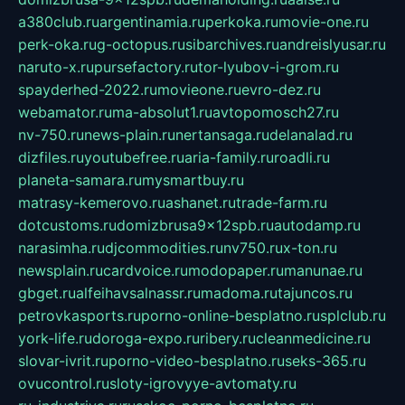
a380club.ru
argentinamia.ru
perkoka.ru
movie-one.ru
perk-oka.ru
g-octopus.ru
sibarchives.ru
andreislyusar.ru
naruto-x.ru
pursefactory.ru
tor-lyubov-i-grom.ru
spayderhed-2022.ru
movieone.ru
evro-dez.ru
webamator.ru
ma-absolut1.ru
avtopomosch27.ru
nv-750.ru
news-plain.ru
nertansaga.ru
delanalad.ru
dizfiles.ru
youtubefree.ru
aria-family.ru
roadli.ru
planeta-samara.ru
mysmartbuy.ru
matrasy-kemerovo.ru
ashanet.ru
trade-farm.ru
dotcustoms.ru
domizbrusa9x12spb.ru
autodamp.ru
narasimha.ru
djcommodities.ru
nv750.ru
x-ton.ru
newsplain.ru
cardvoice.ru
modopaper.ru
manunae.ru
gbget.ru
alfeihavsalnassr.ru
madoma.ru
tajuncos.ru
petrovkasports.ru
porno-online-besplatno.ru
splclub.ru
york-life.ru
doroga-expo.ru
ribery.ru
cleanmedicine.ru
slovar-ivrit.ru
porno-video-besplatno.ru
seks-365.ru
ovucontrol.ru
sloty-igrovyye-avtomaty.ru