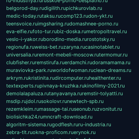
ru-industriya.ru
russkoe-porno-besplatno.ru
belgorod-day.ru
digilith.ru
pichkurovlab.ru
medic-today.ru
taksu.ru
comp123.ru
don-ykt.ru
teensvoice.ru
imgsharing.ru
domashnee-porno.ru
eva-elfie.ru
foto-tur.ru
biz-doska.ru
metropoltravel.ru
veslo-i-yakor.ru
borodino-media.ru
rostotsky.ru
regionufa.ru
weiss-bet.ru
zaryna.ru
casinotablet.ru
universalia.ru
remont-mebeli-moscow.ru
termomur.ru
clubfisher.ru
remstirufa.ru
erdamchi.ru
doramamama.ru
muraviovka-park.ru
worldofwoman.ru
clean-dreams.ru
arkrym.ru
kristinita.ru
dircomputer.ru
healthenter.ru
textexperts.ru
pivnaya-kruzhka.ru
kinofilmy-2021.ru
demolalapaluza.ru
tanyavanya.ru
remstir-tolyatti.ru
msdip.ru
jdol.ru
sokolovr.ru
newtech-spb.ru
rezemkleim.ru
massage-tai.ru
seonub.ru
zvonitut.ru
biolisichka24.ru
mncraft-download.ru
algoritm-sistema.ru
godflesh.ru
ru-industria.ru
zebra-tlt.ru
okna-proficom.ru
erynok.ru