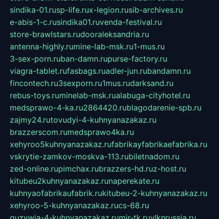
sindika-01.ru
sp-life.ru
x-legion.ru
sib-archives.ru
e-abis-1-c.ru
sindika01.ru
venda-festival.ru
store-brawlstars.ru
dooraleksandria.ru
antenna-highly.ru
mine-lab-msk.ru
1-mus.ru
3-sex-porn.ru
ban-damn.ru
purse-factory.ru
viagra-tablet.ru
fasbags.ru
adler-jun.ru
bandamn.ru
fincontech.ru
3sexporn.ru
1mus.ru
darksand.ru
rebus-toys.ru
minelab-msk.ru
alabuga-cityhotel.ru
medsprawo-4-ka.ru
2864420.ru
blagodarenie-spb.ru
zajmy24.ru
tovudyi-4-kuhnyanazakaz.ru
brazzerscom.ru
medsprawo4ka.ru
xehyroo5kuhnyanazakaz.ru
fabrikayfabrikaefabrika.ru
vskrytie-zamkov-moskva-113.ru
biletnadom.ru
zed-online.ru
pimchax.ru
brazzers-hd.ru
z-host.ru
kitubeu2kuhnyanazakaz.ru
naperekate.ru
kuhnyaofabrikaufabrik.ru
kitubeu-2-kuhnyanazakaz.ru
xehyroo-5-kuhnyanazakaz.ru
cs-68.ru
guzywia-4-kuhnyanazakaz.ru
mir-tk.ru
vlknrussia.ru