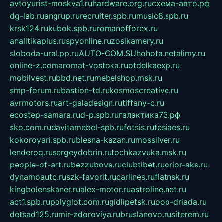
avtoyurist-moskva1.ru
hardware.org.ru
схема-авто.рф
dg-lab.ru
angrup.ru
recruiter.spb.ru
music8.spb.ru
krsk124.ru
kubok.spb.ru
romanofforex.ru
analitikaplus.ru
spyonline.ru
zosikamery.ru
sloboda-ural.pp.ru
AUTO-COM.SU
hohota.net
alimy.ru
online-z.com
aromat-vostoka.ru
otdelkaexp.ru
mobilvest.ru
bbd.net.ru
mebelshop.msk.ru
smp-forum.ru
bastion-td.ru
kosmoscreative.ru
avrmotors.ru
art-galadesign.ru
tiffany-c.ru
ecostep-samara.ru
d-p.spb.ru
галактика73.рф
sko.com.ru
davitamebel-spb.ru
fotsis.ru
tesiaes.ru
kokoroyari.spb.ru
blesna-kazan.ru
mossilver.ru
lenderoq.ru
sergeydobrin.ru
tochkazvuka.msk.ru
people-of-art.ru
bezzubova.ru
clubtibet.ru
orior-aks.ru
dynamoauto.ru
szk-favorit.ru
carlines.ru
flatnsk.ru
kingbolenskaner.ru
alex-motor.ru
astroline.net.ru
act1.spb.ru
polyglot.com.ru
gidlipetsk.ru
ooo-driada.ru
detsad125.ru
mir-zdoroviya.ru
bruslanovo.ru
siterem.ru