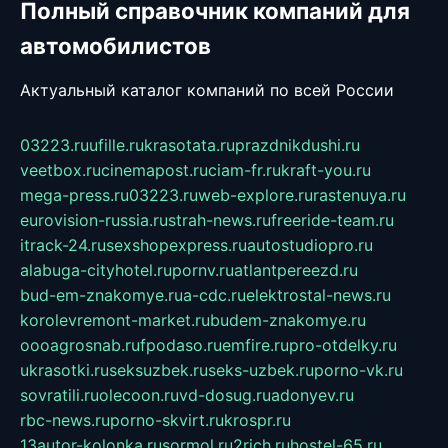
Полный справочник компаний для
автомобилистов
Актуальный каталог компаний по всей России
03223.ru
ufille.ru
krasotata.ru
prazdnikdushi.ru
veetbox.ru
cinemapost.ru
ciam-fr.ru
kraft-you.ru
mega-press.ru
03223.ru
web-explore.ru
rastenuya.ru
eurovision-russia.ru
strah-news.ru
freeride-team.ru
itrack-24.ru
sexshopexpress.ru
autostudiopro.ru
alabuga-cityhotel.ru
pornv.ru
atlantpereezd.ru
bud-em-znakomye.ru
a-cdc.ru
elektrostal-news.ru
korolevremont-market.ru
budem-znakomye.ru
oooagrosnab.ru
fpodaso.ru
emfire.ru
pro-otdelky.ru
ukrasotki.ru
seksuzbek.ru
seks-uzbek.ru
porno-vk.ru
sovratili.ru
olecoon.ru
vd-dosug.ru
adonyev.ru
rbc-news.ru
porno-skvirt.ru
krospr.ru
13autor-kolonka.ru
sormol.ru
2rich.ru
hostel-65.ru