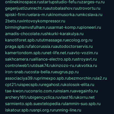
onlinekinospace.ru
startupstudio-fefu.ru
zarges-ru.ru
gegenjustizunrecht.ru
autobalashov.ru
utrovortu.ru
spiski-firm.ru
elara-m.ru
kinomusorka.ru
mkcslava.ru
2bets.ru
vintovoykompressor.ru
birminghamvsfulham.ru
sarmat-komp.ru
pioneeri.ru
amadis-chocolate.ru
shkurki-karakulya.ru
kanotiforet.spb.ru
tutmassage.ru
ecolog.org.ru
praga.spb.ru
falcorussia.ru
autodoctorservis.ru
kamertondom.spb.ru
net-life.net.ru
avto-vozim.ru
sakhcamera.ru
alliance-electro.spb.ru
stroyavt.ru
controlweb1.ru
tdsak74.ru
kinzozo-ru.ru
kvotka.ru
iron-snab.ru
costa-bella.ru
eugrus.pp.ru
associaciya39.ru
primexpo.spb.ru
bezmorchin.ru
ia2.ru
cpt21.ru
ispecspb.ru
regahost.ru
kolosok-elita.ru
tae-kwon.ru
consrio.com.ru
insiam.ru
avegainfo.ru
archery161.ru
bigencyclica.ru
vlast16.ru
korru.net
sarmiento.spb.su
extelopedia.ru
lammin-suo.spb.ru
iskatour.spb.ru
snpi.org.ru
running-line.ru