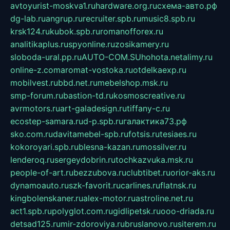
avtoyurist-moskva1.ru
hardware.org.ru
схема-авто.рф
dg-lab.ru
angrup.ru
recruiter.spb.ru
music8.spb.ru
krsk124.ru
kubok.spb.ru
romanofforex.ru
analitikaplus.ru
spyonline.ru
zosikamery.ru
sloboda-ural.pp.ru
AUTO-COM.SU
hohota.net
alimy.ru
online-z.com
aromat-vostoka.ru
otdelkaexp.ru
mobilvest.ru
bbd.net.ru
mebelshop.msk.ru
smp-forum.ru
bastion-td.ru
kosmoscreative.ru
avrmotors.ru
art-galadesign.ru
tiffany-c.ru
ecostep-samara.ru
d-p.spb.ru
галактика73.рф
sko.com.ru
davitamebel-spb.ru
fotsis.ru
tesiaes.ru
kokoroyari.spb.ru
blesna-kazan.ru
mossilver.ru
lenderoq.ru
sergeydobrin.ru
tochkazvuka.msk.ru
people-of-art.ru
bezzubova.ru
clubtibet.ru
orior-aks.ru
dynamoauto.ru
szk-favorit.ru
carlines.ru
flatnsk.ru
kingbolenskaner.ru
alex-motor.ru
astroline.net.ru
act1.spb.ru
polyglot.com.ru
gidlipetsk.ru
ooo-driada.ru
detsad125.ru
mir-zdoroviya.ru
bruslanovo.ru
siterem.ru