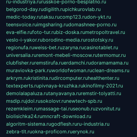
ru-industriya.ru
russkoe-porno-besplatno.ru
belgorod-day.ru
digilith.ru
pichkurovlab.ru
medic-today.ru
taksu.ru
comp123.ru
don-ykt.ru
teensvoice.ru
imgsharing.ru
domashnee-porno.ru
eva-elfie.ru
foto-tur.ru
biz-doska.ru
metropoltravel.ru
veslo-i-yakor.ru
borodino-media.ru
rostotsky.ru
regionufa.ru
weiss-bet.ru
zaryna.ru
casinotablet.ru
universalia.ru
remont-mebeli-moscow.ru
termomur.ru
clubfisher.ru
remstirufa.ru
erdamchi.ru
doramamama.ru
muraviovka-park.ru
worldofwoman.ru
clean-dreams.ru
arkrym.ru
kristinita.ru
dircomputer.ru
healthenter.ru
textexperts.ru
pivnaya-kruzhka.ru
kinofilmy-2021.ru
demolalapaluza.ru
tanyavanya.ru
remstir-tolyatti.ru
msdip.ru
jdol.ru
sokolovr.ru
newtech-spb.ru
rezemkleim.ru
massage-tai.ru
seonub.ru
zvonitut.ru
biolisichka24.ru
mncraft-download.ru
algoritm-sistema.ru
godflesh.ru
ru-industria.ru
zebra-tlt.ru
okna-proficom.ru
erynok.ru