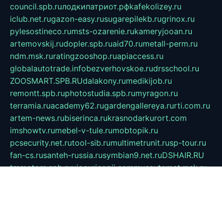
council.spb.ru
лодкипатриот.рф
kafekolizey.ru
iclub.net.ru
gazon-easy.ru
sugarepilekb.ru
grinox.ru
pylesostineco.ru
msts-ozarenie.ru
kameryjooan.ru
artemovskij.ru
dopler.spb.ru
aid70.ru
metall-perm.ru
ndm.msk.ru
ratingzooshop.ru
apiaccess.ru
globalautotrade.info
bezverhovskoe.ru
drsschool.ru
ZOOSMART.SPB.RU
dalakony.ru
medikijob.ru
remontt.spb.ru
photostudia.spb.ru
myragon.ru
terramia.ru
academy62.ru
gardengallereya.ru
rti.com.ru
artem-news.ru
biserinca.ru
krasnodarkurort.com
imshowtv.ru
mebel-v-tule.ru
mobtopik.ru
pcsecurity.net.ru
tool-sib.ru
multimetrunit.ru
sp-tour.ru
fan-cs.ru
santeh-russia.ru
symbian9.net.ru
DSHAIR.RU
tmmotors.spb.ru
xjocuricopii.com
musavtomat.msk.ru
obustrojdom.ru
sovetcik.ru
ybaranovskaya.ru
ppknews.ru
cult-alshei.ru
JAPANRUSSIA.RU
proekciyamebel.ru
imper-finans.ru
rim.org.ru
glamourai.ru
brassminus.ru
zabor-pro.ru
ftn.pp.ru