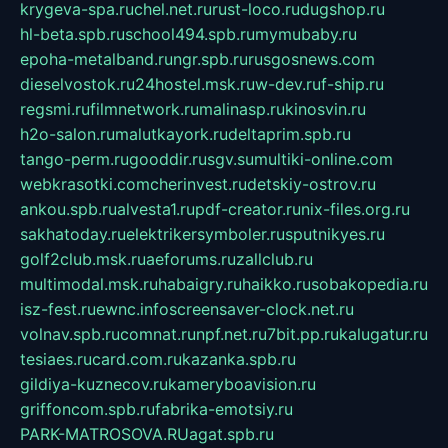
krygeva-spa.ru
chel.net.ru
rust-loco.ru
dugshop.ru
hl-beta.spb.ru
school494.spb.ru
mymubaby.ru
epoha-metalband.ru
ngr.spb.ru
rusgosnews.com
dieselvostok.ru
24hostel.msk.ru
w-dev.ru
f-ship.ru
regsmi.ru
filmnetwork.ru
malinasp.ru
kinosvin.ru
h2o-salon.ru
malutkayork.ru
deltaprim.spb.ru
tango-perm.ru
gooddir.ru
sgv.su
multiki-online.com
webkrasotki.com
cherinvest.ru
detskiy-ostrov.ru
ankou.spb.ru
alvesta1.ru
pdf-creator.ru
nix-files.org.ru
sakhatoday.ru
elektrikersymboler.ru
sputnikyes.ru
golf2club.msk.ru
aeforums.ru
zallclub.ru
multimodal.msk.ru
habaigry.ru
haikko.ru
sobakopedia.ru
isz-fest.ru
ewnc.info
screensaver-clock.net.ru
volnav.spb.ru
comnat.ru
npf.net.ru
7bit.pp.ru
kalugatur.ru
tesiaes.ru
card.com.ru
kazanka.spb.ru
gildiya-kuznecov.ru
kameryboavision.ru
griffoncom.spb.ru
fabrika-emotsiy.ru
PARK-MATROSOVA.RU
agat.spb.ru