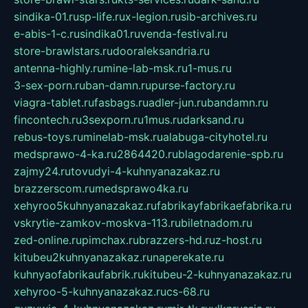
sindika-01.ru
sp-life.ru
x-legion.ru
sib-archives.ru
e-abis-1-c.ru
sindika01.ru
venda-festival.ru
store-brawlstars.ru
dooraleksandria.ru
antenna-highly.ru
mine-lab-msk.ru
1-mus.ru
3-sex-porn.ru
ban-damn.ru
purse-factory.ru
viagra-tablet.ru
fasbags.ru
adler-jun.ru
bandamn.ru
fincontech.ru
3sexporn.ru
1mus.ru
darksand.ru
rebus-toys.ru
minelab-msk.ru
alabuga-cityhotel.ru
medsprawo-4-ka.ru
2864420.ru
blagodarenie-spb.ru
zajmy24.ru
tovudyi-4-kuhnyanazakaz.ru
brazzerscom.ru
medsprawo4ka.ru
xehyroo5kuhnyanazakaz.ru
fabrikayfabrikaefabrika.ru
vskrytie-zamkov-moskva-113.ru
biletnadom.ru
zed-online.ru
pimchax.ru
brazzers-hd.ru
z-host.ru
kitubeu2kuhnyanazakaz.ru
naperekate.ru
kuhnyaofabrikaufabrik.ru
kitubeu-2-kuhnyanazakaz.ru
xehyroo-5-kuhnyanazakaz.ru
cs-68.ru