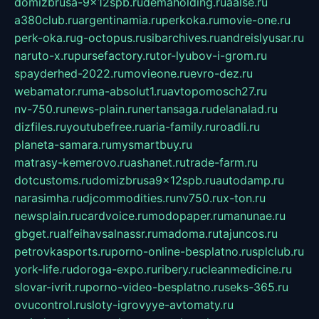
domizbrusa-9x12spb.ru
demaholding.ru
aalse.ru
a380club.ru
argentinamia.ru
perkoka.ru
movie-one.ru
perk-oka.ru
g-octopus.ru
sibarchives.ru
andreislyusar.ru
naruto-x.ru
pursefactory.ru
tor-lyubov-i-grom.ru
spayderhed-2022.ru
movieone.ru
evro-dez.ru
webamator.ru
ma-absolut1.ru
avtopomosch27.ru
nv-750.ru
news-plain.ru
nertansaga.ru
delanalad.ru
dizfiles.ru
youtubefree.ru
aria-family.ru
roadli.ru
planeta-samara.ru
mysmartbuy.ru
matrasy-kemerovo.ru
ashanet.ru
trade-farm.ru
dotcustoms.ru
domizbrusa9x12spb.ru
autodamp.ru
narasimha.ru
djcommodities.ru
nv750.ru
x-ton.ru
newsplain.ru
cardvoice.ru
modopaper.ru
manunae.ru
gbget.ru
alfeihavsalnassr.ru
madoma.ru
tajuncos.ru
petrovkasports.ru
porno-online-besplatno.ru
splclub.ru
york-life.ru
doroga-expo.ru
ribery.ru
cleanmedicine.ru
slovar-ivrit.ru
porno-video-besplatno.ru
seks-365.ru
ovucontrol.ru
sloty-igrovyye-avtomaty.ru