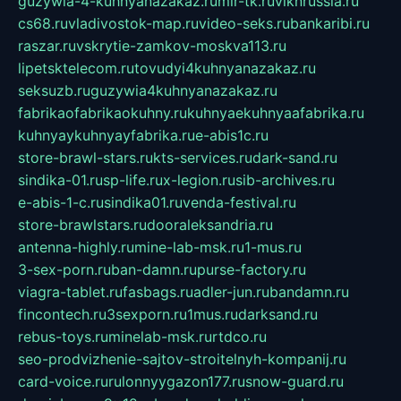
guzywia-4-kuhnyanazakaz.ru
mir-tk.ru
vlknrussia.ru
cs68.ru
vladivostok-map.ru
video-seks.ru
bankaribi.ru
raszar.ru
vskrytie-zamkov-moskva113.ru
lipetsktelecom.ru
tovudyi4kuhnyanazakaz.ru
seksuzb.ru
guzywia4kuhnyanazakaz.ru
fabrikaofabrikaokuhny.ru
kuhnyaekuhnyaafabrika.ru
kuhnyaykuhnyayfabrika.ru
e-abis1c.ru
store-brawl-stars.ru
kts-services.ru
dark-sand.ru
sindika-01.ru
sp-life.ru
x-legion.ru
sib-archives.ru
e-abis-1-c.ru
sindika01.ru
venda-festival.ru
store-brawlstars.ru
dooraleksandria.ru
antenna-highly.ru
mine-lab-msk.ru
1-mus.ru
3-sex-porn.ru
ban-damn.ru
purse-factory.ru
viagra-tablet.ru
fasbags.ru
adler-jun.ru
bandamn.ru
fincontech.ru
3sexporn.ru
1mus.ru
darksand.ru
rebus-toys.ru
minelab-msk.ru
rtdco.ru
seo-prodvizhenie-sajtov-stroitelnyh-kompanij.ru
card-voice.ru
rulonnyygazon177.ru
snow-guard.ru