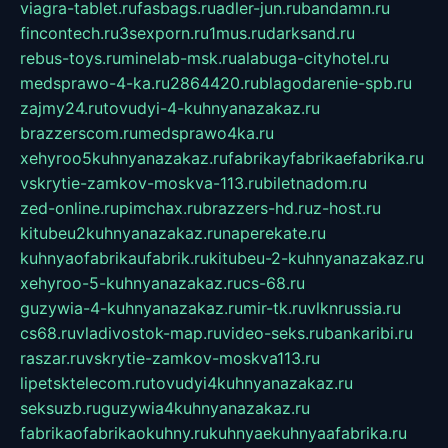
viagra-tablet.ru
fasbags.ru
adler-jun.ru
bandamn.ru
fincontech.ru
3sexporn.ru
1mus.ru
darksand.ru
rebus-toys.ru
minelab-msk.ru
alabuga-cityhotel.ru
medsprawo-4-ka.ru
2864420.ru
blagodarenie-spb.ru
zajmy24.ru
tovudyi-4-kuhnyanazakaz.ru
brazzerscom.ru
medsprawo4ka.ru
xehyroo5kuhnyanazakaz.ru
fabrikayfabrikaefabrika.ru
vskrytie-zamkov-moskva-113.ru
biletnadom.ru
zed-online.ru
pimchax.ru
brazzers-hd.ru
z-host.ru
kitubeu2kuhnyanazakaz.ru
naperekate.ru
kuhnyaofabrikaufabrik.ru
kitubeu-2-kuhnyanazakaz.ru
xehyroo-5-kuhnyanazakaz.ru
cs-68.ru
guzywia-4-kuhnyanazakaz.ru
mir-tk.ru
vlknrussia.ru
cs68.ru
vladivostok-map.ru
video-seks.ru
bankaribi.ru
raszar.ru
vskrytie-zamkov-moskva113.ru
lipetsktelecom.ru
tovudyi4kuhnyanazakaz.ru
seksuzb.ru
guzywia4kuhnyanazakaz.ru
fabrikaofabrikaokuhny.ru
kuhnyaekuhnyaafabrika.ru