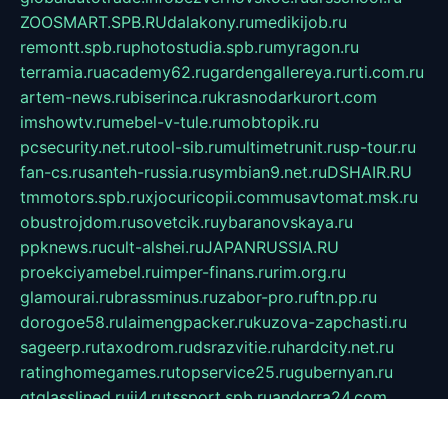
ZOOSMART.SPB.RU
dalakony.ru
medikijob.ru
remontt.spb.ru
photostudia.spb.ru
myragon.ru
terramia.ru
academy62.ru
gardengallereya.ru
rti.com.ru
artem-news.ru
biserinca.ru
krasnodarkurort.com
imshowtv.ru
mebel-v-tule.ru
mobtopik.ru
pcsecurity.net.ru
tool-sib.ru
multimetrunit.ru
sp-tour.ru
fan-cs.ru
santeh-russia.ru
symbian9.net.ru
DSHAIR.RU
tmmotors.spb.ru
xjocuricopii.com
musavtomat.msk.ru
obustrojdom.ru
sovetcik.ru
ybaranovskaya.ru
ppknews.ru
cult-alshei.ru
JAPANRUSSIA.RU
proekciyamebel.ru
imper-finans.ru
rim.org.ru
glamourai.ru
brassminus.ru
zabor-pro.ru
ftn.pp.ru
dorogoe58.ru
laimengpacker.ru
kuzova-zapchasti.ru
sageerp.ru
taxodrom.ru
dsrazvitie.ru
hardcity.net.ru
ratinghomegames.ru
topservice25.ru
gubernyan.ru
gtglasslined.ru
ii4.ru
tssport.spb.ru
andorra24.com
blackwallstreet.ru
oboimos.ru
optim-doors.com.ru
ikuch.ru
nycr.org.ru
npa21.ru
vremya-ch.spb.ru