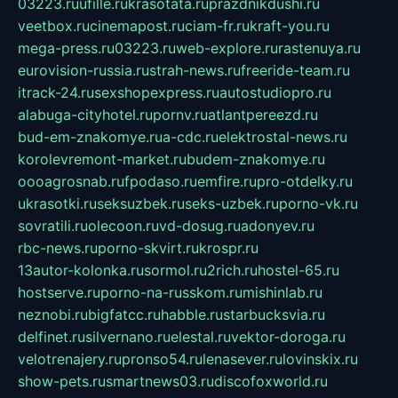
03223.ru
ufille.ru
krasotata.ru
prazdnikdushi.ru
veetbox.ru
cinemapost.ru
ciam-fr.ru
kraft-you.ru
mega-press.ru
03223.ru
web-explore.ru
rastenuya.ru
eurovision-russia.ru
strah-news.ru
freeride-team.ru
itrack-24.ru
sexshopexpress.ru
autostudiopro.ru
alabuga-cityhotel.ru
pornv.ru
atlantpereezd.ru
bud-em-znakomye.ru
a-cdc.ru
elektrostal-news.ru
korolevremont-market.ru
budem-znakomye.ru
oooagrosnab.ru
fpodaso.ru
emfire.ru
pro-otdelky.ru
ukrasotki.ru
seksuzbek.ru
seks-uzbek.ru
porno-vk.ru
sovratili.ru
olecoon.ru
vd-dosug.ru
adonyev.ru
rbc-news.ru
porno-skvirt.ru
krospr.ru
13autor-kolonka.ru
sormol.ru
2rich.ru
hostel-65.ru
hostserve.ru
porno-na-russkom.ru
mishinlab.ru
neznobi.ru
bigfatcc.ru
habble.ru
starbucksvia.ru
delfinet.ru
silvernano.ru
elestal.ru
vektor-doroga.ru
velotrenajery.ru
pronso54.ru
lenasever.ru
lovinskix.ru
show-pets.ru
smartnews03.ru
discofoxworld.ru