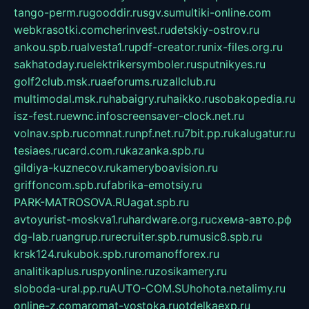
tango-perm.ru
gooddir.ru
sgv.su
multiki-online.com
webkrasotki.com
cherinvest.ru
detskiy-ostrov.ru
ankou.spb.ru
alvesta1.ru
pdf-creator.ru
nix-files.org.ru
sakhatoday.ru
elektrikersymboler.ru
sputnikyes.ru
golf2club.msk.ru
aeforums.ru
zallclub.ru
multimodal.msk.ru
habaigry.ru
haikko.ru
sobakopedia.ru
isz-fest.ru
ewnc.info
screensaver-clock.net.ru
volnav.spb.ru
comnat.ru
npf.net.ru
7bit.pp.ru
kalugatur.ru
tesiaes.ru
card.com.ru
kazanka.spb.ru
gildiya-kuznecov.ru
kameryboavision.ru
griffoncom.spb.ru
fabrika-emotsiy.ru
PARK-MATROSOVA.RU
agat.spb.ru
avtoyurist-moskva1.ru
hardware.org.ru
схема-авто.рф
dg-lab.ru
angrup.ru
recruiter.spb.ru
music8.spb.ru
krsk124.ru
kubok.spb.ru
romanofforex.ru
analitikaplus.ru
spyonline.ru
zosikamery.ru
sloboda-ural.pp.ru
AUTO-COM.SU
hohota.net
alimy.ru
online-z.com
aromat-vostoka.ru
otdelkaexp.ru