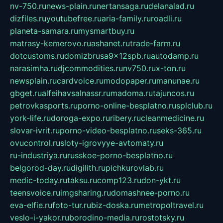
nv-750.ru
news-plain.ru
nertansaga.ru
delanalad.ru
dizfiles.ru
youtubefree.ru
aria-family.ru
roadli.ru
planeta-samara.ru
mysmartbuy.ru
matrasy-kemerovo.ru
ashanet.ru
trade-farm.ru
dotcustoms.ru
domizbrusa9x12spb.ru
autodamp.ru
narasimha.ru
djcommodities.ru
nv750.ru
x-ton.ru
newsplain.ru
cardvoice.ru
modopaper.ru
manunae.ru
gbget.ru
alfeihavsalnassr.ru
madoma.ru
tajuncos.ru
petrovkasports.ru
porno-online-besplatno.ru
splclub.ru
york-life.ru
doroga-expo.ru
ribery.ru
cleanmedicine.ru
slovar-ivrit.ru
porno-video-besplatno.ru
seks-365.ru
ovucontrol.ru
sloty-igrovyye-avtomaty.ru
ru-industriya.ru
russkoe-porno-besplatno.ru
belgorod-day.ru
digilith.ru
pichkurovlab.ru
medic-today.ru
taksu.ru
comp123.ru
don-ykt.ru
teensvoice.ru
imgsharing.ru
domashnee-porno.ru
eva-elfie.ru
foto-tur.ru
biz-doska.ru
metropoltravel.ru
veslo-i-yakor.ru
borodino-media.ru
rostotsky.ru