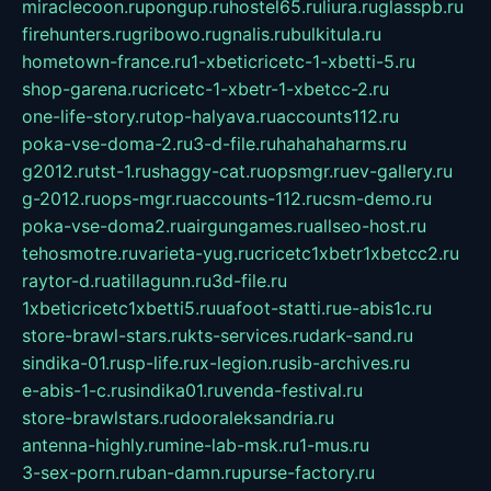
miraclecoon.ru
pongup.ru
hostel65.ru
liura.ru
glasspb.ru
firehunters.ru
gribowo.ru
gnalis.ru
bulkitula.ru
hometown-france.ru
1-xbeticricetc-1-xbetti-5.ru
shop-garena.ru
cricetc-1-xbetr-1-xbetcc-2.ru
one-life-story.ru
top-halyava.ru
accounts112.ru
poka-vse-doma-2.ru
3-d-file.ru
hahahaharms.ru
g2012.ru
tst-1.ru
shaggy-cat.ru
opsmgr.ru
ev-gallery.ru
g-2012.ru
ops-mgr.ru
accounts-112.ru
csm-demo.ru
poka-vse-doma2.ru
airgungames.ru
allseo-host.ru
tehosmotre.ru
varieta-yug.ru
cricetc1xbetr1xbetcc2.ru
raytor-d.ru
atillagunn.ru
3d-file.ru
1xbeticricetc1xbetti5.ru
uafoot-statti.ru
e-abis1c.ru
store-brawl-stars.ru
kts-services.ru
dark-sand.ru
sindika-01.ru
sp-life.ru
x-legion.ru
sib-archives.ru
e-abis-1-c.ru
sindika01.ru
venda-festival.ru
store-brawlstars.ru
dooraleksandria.ru
antenna-highly.ru
mine-lab-msk.ru
1-mus.ru
3-sex-porn.ru
ban-damn.ru
purse-factory.ru