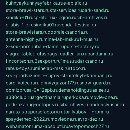
kuhnyaykuhnyayfabrika.ru
e-abis1c.ru
store-brawl-stars.ru
kts-services.ru
dark-sand.ru
sindika-01.ru
sp-life.ru
x-legion.ru
sib-archives.ru
e-abis-1-c.ru
sindika01.ru
venda-festival.ru
store-brawlstars.ru
dooraleksandria.ru
antenna-highly.ru
mine-lab-msk.ru
1-mus.ru
3-sex-porn.ru
ban-damn.ru
purse-factory.ru
viagra-tablet.ru
fasbags.ru
adler-jun.ru
bandamn.ru
fincontech.ru
3sexporn.ru
1mus.ru
darksand.ru
rebus-toys.ru
minelab-msk.ru
rtdco.ru
seo-prodvizhenie-sajtov-stroitelnyh-kompanij.ru
card-voice.ru
rulonnyygazon177.ru
snow-guard.ru
domizbrusa-9x12spb.ru
demaholding.ru
aalse.ru
a380club.ru
argentinamia.ru
perkoka.ru
movie-one.ru
perk-oka.ru
g-octopus.ru
sibarchives.ru
andreislyusar.ru
naruto-x.ru
pursefactory.ru
tor-lyubov-i-grom.ru
spayderhed-2022.ru
movieone.ru
evro-dez.ru
webamator.ru
ma-absolut1.ru
avtopomosch27.ru