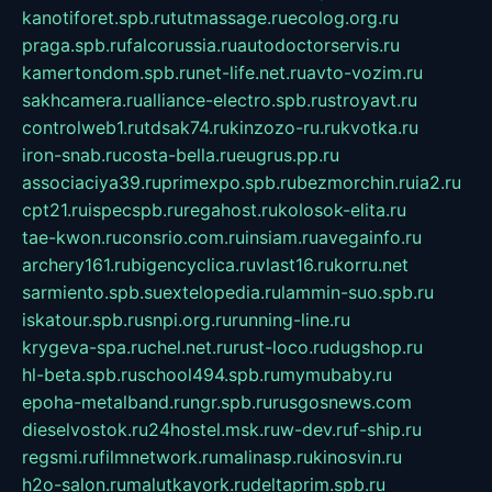
kanotiforet.spb.ru
tutmassage.ru
ecolog.org.ru
praga.spb.ru
falcorussia.ru
autodoctorservis.ru
kamertondom.spb.ru
net-life.net.ru
avto-vozim.ru
sakhcamera.ru
alliance-electro.spb.ru
stroyavt.ru
controlweb1.ru
tdsak74.ru
kinzozo-ru.ru
kvotka.ru
iron-snab.ru
costa-bella.ru
eugrus.pp.ru
associaciya39.ru
primexpo.spb.ru
bezmorchin.ru
ia2.ru
cpt21.ru
ispecspb.ru
regahost.ru
kolosok-elita.ru
tae-kwon.ru
consrio.com.ru
insiam.ru
avegainfo.ru
archery161.ru
bigencyclica.ru
vlast16.ru
korru.net
sarmiento.spb.su
extelopedia.ru
lammin-suo.spb.ru
iskatour.spb.ru
snpi.org.ru
running-line.ru
krygeva-spa.ru
chel.net.ru
rust-loco.ru
dugshop.ru
hl-beta.spb.ru
school494.spb.ru
mymubaby.ru
epoha-metalband.ru
ngr.spb.ru
rusgosnews.com
dieselvostok.ru
24hostel.msk.ru
w-dev.ru
f-ship.ru
regsmi.ru
filmnetwork.ru
malinasp.ru
kinosvin.ru
h2o-salon.ru
malutkayork.ru
deltaprim.spb.ru