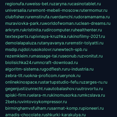
regionufa.ru
weiss-bet.ru
zaryna.ru
casinotablet.ru
universalia.ru
remont-mebeli-moscow.ru
termomur.ru
clubfisher.ru
remstirufa.ru
erdamchi.ru
doramamama.ru
muraviovka-park.ru
worldofwoman.ru
clean-dreams.ru
arkrym.ru
kristinita.ru
dircomputer.ru
healthenter.ru
textexperts.ru
pivnaya-kruzhka.ru
kinofilmy-2021.ru
demolalapaluza.ru
tanyavanya.ru
remstir-tolyatti.ru
msdip.ru
jdol.ru
sokolovr.ru
newtech-spb.ru
rezemkleim.ru
massage-tai.ru
seonub.ru
zvonitut.ru
biolisichka24.ru
mncraft-download.ru
algoritm-sistema.ru
godflesh.ru
ru-industria.ru
zebra-tlt.ru
okna-proficom.ru
erynok.ru
onlinekinospace.ru
startupstudio-fefu.ru
zarges-ru.ru
gegenjustizunrecht.ru
autobalashov.ru
utrovortu.ru
spiski-firm.ru
elara-m.ru
kinomusorka.ru
mkcslava.ru
2bets.ru
vintovoykompressor.ru
birminghamvsfulham.ru
sarmat-komp.ru
pioneeri.ru
amadis-chocolate.ru
shkurki-karakulya.ru