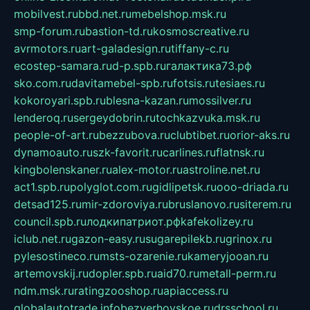
mobilvest.ru
bbd.net.ru
mebelshop.msk.ru
smp-forum.ru
bastion-td.ru
kosmoscreative.ru
avrmotors.ru
art-galadesign.ru
tiffany-c.ru
ecostep-samara.ru
d-p.spb.ru
галактика73.рф
sko.com.ru
davitamebel-spb.ru
fotsis.ru
tesiaes.ru
kokoroyari.spb.ru
blesna-kazan.ru
mossilver.ru
lenderoq.ru
sergeydobrin.ru
tochkazvuka.msk.ru
people-of-art.ru
bezzubova.ru
clubtibet.ru
orior-aks.ru
dynamoauto.ru
szk-favorit.ru
carlines.ru
flatnsk.ru
kingbolenskaner.ru
alex-motor.ru
astroline.net.ru
act1.spb.ru
polyglot.com.ru
gidlipetsk.ru
ooo-driada.ru
detsad125.ru
mir-zdoroviya.ru
bruslanovo.ru
siterem.ru
council.spb.ru
лодкипатриот.рф
kafekolizey.ru
iclub.net.ru
gazon-easy.ru
sugarepilekb.ru
grinox.ru
pylesostineco.ru
msts-ozarenie.ru
kameryjooan.ru
artemovskij.ru
dopler.spb.ru
aid70.ru
metall-perm.ru
ndm.msk.ru
ratingzooshop.ru
apiaccess.ru
globalautotrade.info
bezverhovskoe.ru
drsschool.ru