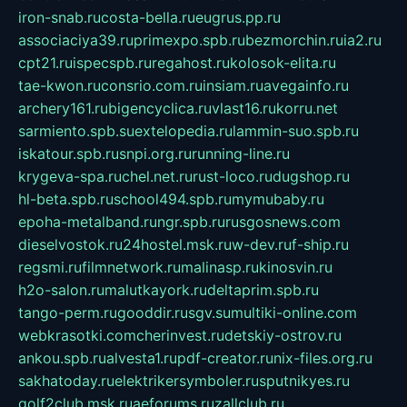
iron-snab.ru
costa-bella.ru
eugrus.pp.ru
associaciya39.ru
primexpo.spb.ru
bezmorchin.ru
ia2.ru
cpt21.ru
ispecspb.ru
regahost.ru
kolosok-elita.ru
tae-kwon.ru
consrio.com.ru
insiam.ru
avegainfo.ru
archery161.ru
bigencyclica.ru
vlast16.ru
korru.net
sarmiento.spb.su
extelopedia.ru
lammin-suo.spb.ru
iskatour.spb.ru
snpi.org.ru
running-line.ru
krygeva-spa.ru
chel.net.ru
rust-loco.ru
dugshop.ru
hl-beta.spb.ru
school494.spb.ru
mymubaby.ru
epoha-metalband.ru
ngr.spb.ru
rusgosnews.com
dieselvostok.ru
24hostel.msk.ru
w-dev.ru
f-ship.ru
regsmi.ru
filmnetwork.ru
malinasp.ru
kinosvin.ru
h2o-salon.ru
malutkayork.ru
deltaprim.spb.ru
tango-perm.ru
gooddir.ru
sgv.su
multiki-online.com
webkrasotki.com
cherinvest.ru
detskiy-ostrov.ru
ankou.spb.ru
alvesta1.ru
pdf-creator.ru
nix-files.org.ru
sakhatoday.ru
elektrikersymboler.ru
sputnikyes.ru
golf2club.msk.ru
aeforums.ru
zallclub.ru