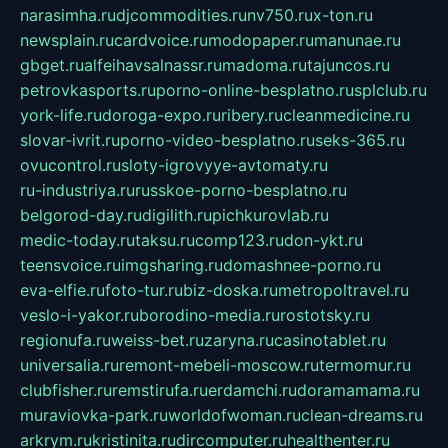
narasimha.ru
djcommodities.ru
nv750.ru
x-ton.ru
newsplain.ru
cardvoice.ru
modopaper.ru
manunae.ru
gbget.ru
alfeihavsalnassr.ru
madoma.ru
tajuncos.ru
petrovkasports.ru
porno-online-besplatno.ru
splclub.ru
york-life.ru
doroga-expo.ru
ribery.ru
cleanmedicine.ru
slovar-ivrit.ru
porno-video-besplatno.ru
seks-365.ru
ovucontrol.ru
sloty-igrovyye-avtomaty.ru
ru-industriya.ru
russkoe-porno-besplatno.ru
belgorod-day.ru
digilith.ru
pichkurovlab.ru
medic-today.ru
taksu.ru
comp123.ru
don-ykt.ru
teensvoice.ru
imgsharing.ru
domashnee-porno.ru
eva-elfie.ru
foto-tur.ru
biz-doska.ru
metropoltravel.ru
veslo-i-yakor.ru
borodino-media.ru
rostotsky.ru
regionufa.ru
weiss-bet.ru
zaryna.ru
casinotablet.ru
universalia.ru
remont-mebeli-moscow.ru
termomur.ru
clubfisher.ru
remstirufa.ru
erdamchi.ru
doramamama.ru
muraviovka-park.ru
worldofwoman.ru
clean-dreams.ru
arkrym.ru
kristinita.ru
dircomputer.ru
healthenter.ru