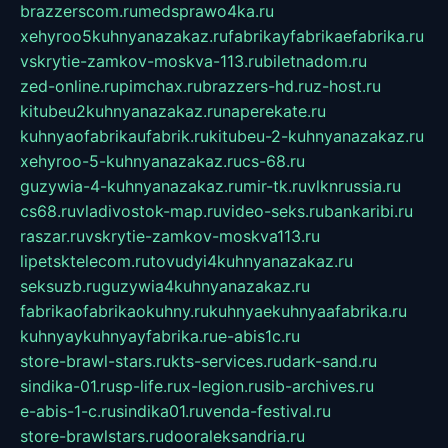
brazzerscom.ru
medsprawo4ka.ru
xehyroo5kuhnyanazakaz.ru
fabrikayfabrikaefabrika.ru
vskrytie-zamkov-moskva-113.ru
biletnadom.ru
zed-online.ru
pimchax.ru
brazzers-hd.ru
z-host.ru
kitubeu2kuhnyanazakaz.ru
naperekate.ru
kuhnyaofabrikaufabrik.ru
kitubeu-2-kuhnyanazakaz.ru
xehyroo-5-kuhnyanazakaz.ru
cs-68.ru
guzywia-4-kuhnyanazakaz.ru
mir-tk.ru
vlknrussia.ru
cs68.ru
vladivostok-map.ru
video-seks.ru
bankaribi.ru
raszar.ru
vskrytie-zamkov-moskva113.ru
lipetsktelecom.ru
tovudyi4kuhnyanazakaz.ru
seksuzb.ru
guzywia4kuhnyanazakaz.ru
fabrikaofabrikaokuhny.ru
kuhnyaekuhnyaafabrika.ru
kuhnyaykuhnyayfabrika.ru
e-abis1c.ru
store-brawl-stars.ru
kts-services.ru
dark-sand.ru
sindika-01.ru
sp-life.ru
x-legion.ru
sib-archives.ru
e-abis-1-c.ru
sindika01.ru
venda-festival.ru
store-brawlstars.ru
dooraleksandria.ru