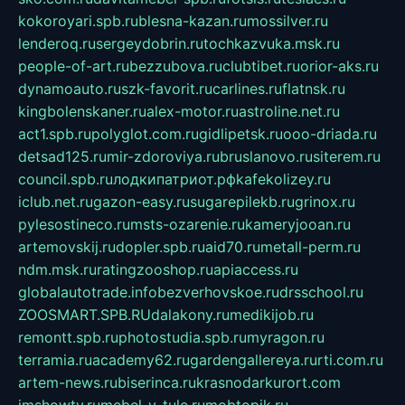
kokoroyari.spb.ru
blesna-kazan.ru
mossilver.ru
lenderoq.ru
sergeydobrin.ru
tochkazvuka.msk.ru
people-of-art.ru
bezzubova.ru
clubtibet.ru
orior-aks.ru
dynamoauto.ru
szk-favorit.ru
carlines.ru
flatnsk.ru
kingbolenskaner.ru
alex-motor.ru
astroline.net.ru
act1.spb.ru
polyglot.com.ru
gidlipetsk.ru
ooo-driada.ru
detsad125.ru
mir-zdoroviya.ru
bruslanovo.ru
siterem.ru
council.spb.ru
лодкипатриот.рф
kafekolizey.ru
iclub.net.ru
gazon-easy.ru
sugarepilekb.ru
grinox.ru
pylesostineco.ru
msts-ozarenie.ru
kameryjooan.ru
artemovskij.ru
dopler.spb.ru
aid70.ru
metall-perm.ru
ndm.msk.ru
ratingzooshop.ru
apiaccess.ru
globalautotrade.info
bezverhovskoe.ru
drsschool.ru
ZOOSMART.SPB.RU
dalakony.ru
medikijob.ru
remontt.spb.ru
photostudia.spb.ru
myragon.ru
terramia.ru
academy62.ru
gardengallereya.ru
rti.com.ru
artem-news.ru
biserinca.ru
krasnodarkurort.com