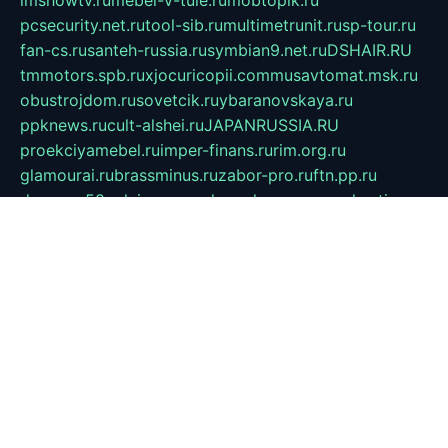
imshowtv.ru
mebel-v-tule.ru
mobtopik.ru
pcsecurity.net.ru
tool-sib.ru
multimetrunit.ru
sp-tour.ru
fan-cs.ru
santeh-russia.ru
symbian9.net.ru
DSHAIR.RU
tmmotors.spb.ru
xjocuricopii.com
musavtomat.msk.ru
obustrojdom.ru
sovetcik.ru
ybaranovskaya.ru
ppknews.ru
cult-alshei.ru
JAPANRUSSIA.RU
proekciyamebel.ru
imper-finans.ru
rim.org.ru
glamourai.ru
brassminus.ru
zabor-pro.ru
ftn.pp.ru
dorogoe58.ru
laimengpacker.ru
kuzova-zapchasti.ru
sageerp.ru
taxodrom.ru
dsrazvitie.ru
hardcity.net.ru
ratinghomegames.ru
topservice25.ru
gubernyan.ru
gtglasslined.ru
ii4.ru
tssport.spb.ru
andorra24.com
blackwallstreet.ru
oboimos.ru
optim-doors.com.ru
ikuch.ru
nycr.org.ru
npa21.ru
vremya-ch.spb.ru
desert000.ru
ivtorgi.ru
ifiori.ru
catalog-statei.ru
dcv.org.ru
spetsmaster174.ru
ipkameryhiseeu.ru
dum26.ru
ruspol.spb.ru
fr-opendp.ru
kam-solnyshko.ru
cheyenne-arapaho.ru
sevzapmetal.spb.ru