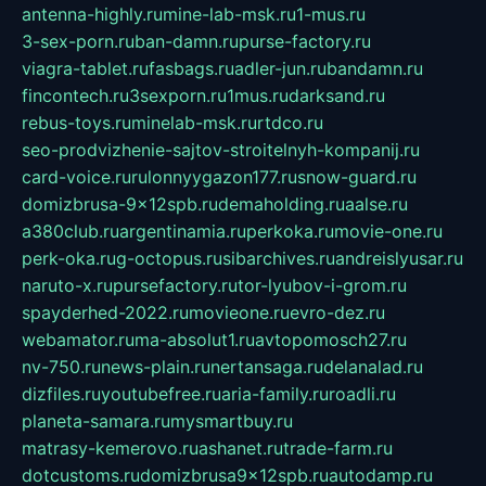
antenna-highly.ru
mine-lab-msk.ru
1-mus.ru
3-sex-porn.ru
ban-damn.ru
purse-factory.ru
viagra-tablet.ru
fasbags.ru
adler-jun.ru
bandamn.ru
fincontech.ru
3sexporn.ru
1mus.ru
darksand.ru
rebus-toys.ru
minelab-msk.ru
rtdco.ru
seo-prodvizhenie-sajtov-stroitelnyh-kompanij.ru
card-voice.ru
rulonnyygazon177.ru
snow-guard.ru
domizbrusa-9x12spb.ru
demaholding.ru
aalse.ru
a380club.ru
argentinamia.ru
perkoka.ru
movie-one.ru
perk-oka.ru
g-octopus.ru
sibarchives.ru
andreislyusar.ru
naruto-x.ru
pursefactory.ru
tor-lyubov-i-grom.ru
spayderhed-2022.ru
movieone.ru
evro-dez.ru
webamator.ru
ma-absolut1.ru
avtopomosch27.ru
nv-750.ru
news-plain.ru
nertansaga.ru
delanalad.ru
dizfiles.ru
youtubefree.ru
aria-family.ru
roadli.ru
planeta-samara.ru
mysmartbuy.ru
matrasy-kemerovo.ru
ashanet.ru
trade-farm.ru
dotcustoms.ru
domizbrusa9x12spb.ru
autodamp.ru