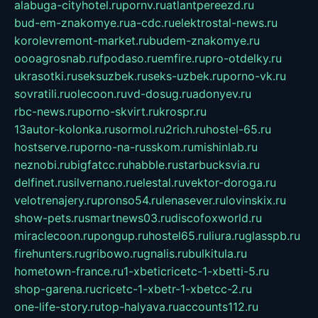
alabuga-cityhotel.ru
pornv.ru
atlantpereezd.ru
bud-em-znakomye.ru
a-cdc.ru
elektrostal-news.ru
korolevremont-market.ru
budem-znakomye.ru
oooagrosnab.ru
fpodaso.ru
emfire.ru
pro-otdelky.ru
ukrasotki.ru
seksuzbek.ru
seks-uzbek.ru
porno-vk.ru
sovratili.ru
olecoon.ru
vd-dosug.ru
adonyev.ru
rbc-news.ru
porno-skvirt.ru
krospr.ru
13autor-kolonka.ru
sormol.ru
2rich.ru
hostel-65.ru
hostserve.ru
porno-na-russkom.ru
mishinlab.ru
neznobi.ru
bigfatcc.ru
habble.ru
starbucksvia.ru
delfinet.ru
silvernano.ru
elestal.ru
vektor-doroga.ru
velotrenajery.ru
pronso54.ru
lenasever.ru
lovinskix.ru
show-pets.ru
smartnews03.ru
discofoxworld.ru
miraclecoon.ru
pongup.ru
hostel65.ru
liura.ru
glasspb.ru
firehunters.ru
gribowo.ru
gnalis.ru
bulkitula.ru
hometown-france.ru
1-xbeticricetc-1-xbetti-5.ru
shop-garena.ru
cricetc-1-xbetr-1-xbetcc-2.ru
one-life-story.ru
top-halyava.ru
accounts112.ru