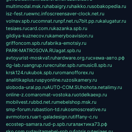
multimodal.msk.ru
habaigry.ru
haikko.ru
sobakopedia.ru
isz-fest.ru
ewnc.info
screensaver-clock.net.ru
volnav.spb.ru
comnat.ru
npf.net.ru
7bit.pp.ru
kalugatur.ru
tesiaes.ru
card.com.ru
kazanka.spb.ru
gildiya-kuznecov.ru
kameryboavision.ru
griffoncom.spb.ru
fabrika-emotsiy.ru
PARK-MATROSOVA.RU
agat.spb.ru
avtoyurist-moskva1.ru
hardware.org.ru
схема-авто.рф
dg-lab.ru
angrup.ru
recruiter.spb.ru
music8.spb.ru
krsk124.ru
kubok.spb.ru
romanofforex.ru
analitikaplus.ru
spyonline.ru
zosikamery.ru
sloboda-ural.pp.ru
AUTO-COM.SU
hohota.net
alimy.ru
online-z.com
aromat-vostoka.ru
otdelkaexp.ru
mobilvest.ru
bbd.net.ru
mebelshop.msk.ru
smp-forum.ru
bastion-td.ru
kosmoscreative.ru
avrmotors.ru
art-galadesign.ru
tiffany-c.ru
ecostep-samara.ru
d-p.spb.ru
галактика73.рф
sko.com.ru
davitamebel-spb.ru
fotsis.ru
tesiaes.ru