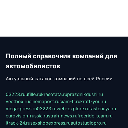
Полный справочник компаний для
автомобилистов
Актуальный каталог компаний по всей России
03223.ru
ufille.ru
krasotata.ru
prazdnikdushi.ru
veetbox.ru
cinemapost.ru
ciam-fr.ru
kraft-you.ru
mega-press.ru
03223.ru
web-explore.ru
rastenuya.ru
eurovision-russia.ru
strah-news.ru
freeride-team.ru
itrack-24.ru
sexshopexpress.ru
autostudiopro.ru