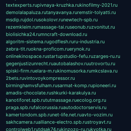
textexperts.ru
pivnaya-kruzhka.ru
kinofilmy-2021.ru
demolalapaluza.ru
tanyavanya.ru
remstir-tolyatti.ru
msdip.ru
jdol.ru
sokolovr.ru
newtech-spb.ru
rezemkleim.ru
massage-tai.ru
seonub.ru
zvonitut.ru
biolisichka24.ru
mncraft-download.ru
algoritm-sistema.ru
godflesh.ru
ru-industria.ru
zebra-tlt.ru
okna-proficom.ru
erynok.ru
onlinekinospace.ru
startupstudio-fefu.ru
zarges-ru.ru
gegenjustizunrecht.ru
autobalashov.ru
utrovortu.ru
spiski-firm.ru
elara-m.ru
kinomusorka.ru
mkcslava.ru
2bets.ru
vintovoykompressor.ru
birminghamvsfulham.ru
sarmat-komp.ru
pioneeri.ru
amadis-chocolate.ru
shkurki-karakulya.ru
kanotiforet.spb.ru
tutmassage.ru
ecolog.org.ru
praga.spb.ru
falcorussia.ru
autodoctorservis.ru
kamertondom.spb.ru
net-life.net.ru
avto-vozim.ru
sakhcamera.ru
alliance-electro.spb.ru
stroyavt.ru
controlweb1.ru
tdsak74.ru
kinzozo-ru.ru
kvotka.ru