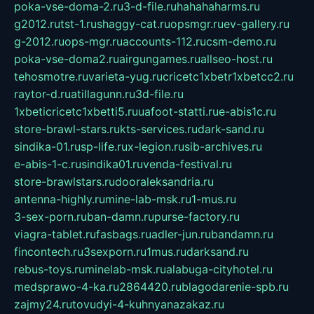
poka-vse-doma-2.ru
3-d-file.ru
hahahaharms.ru
g2012.ru
tst-1.ru
shaggy-cat.ru
opsmgr.ru
ev-gallery.ru
g-2012.ru
ops-mgr.ru
accounts-112.ru
csm-demo.ru
poka-vse-doma2.ru
airgungames.ru
allseo-host.ru
tehosmotre.ru
varieta-yug.ru
cricetc1xbetr1xbetcc2.ru
raytor-d.ru
atillagunn.ru
3d-file.ru
1xbeticricetc1xbetti5.ru
uafoot-statti.ru
e-abis1c.ru
store-brawl-stars.ru
kts-services.ru
dark-sand.ru
sindika-01.ru
sp-life.ru
x-legion.ru
sib-archives.ru
e-abis-1-c.ru
sindika01.ru
venda-festival.ru
store-brawlstars.ru
dooraleksandria.ru
antenna-highly.ru
mine-lab-msk.ru
1-mus.ru
3-sex-porn.ru
ban-damn.ru
purse-factory.ru
viagra-tablet.ru
fasbags.ru
adler-jun.ru
bandamn.ru
fincontech.ru
3sexporn.ru
1mus.ru
darksand.ru
rebus-toys.ru
minelab-msk.ru
alabuga-cityhotel.ru
medsprawo-4-ka.ru
2864420.ru
blagodarenie-spb.ru
zajmy24.ru
tovudyi-4-kuhnyanazakaz.ru