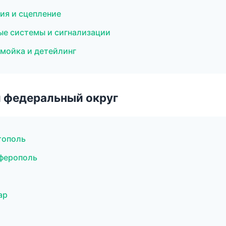
ия и сцепление
ые системы и сигнализации
омойка и детейлинг
 федеральный округ
тополь
мферополь
ар