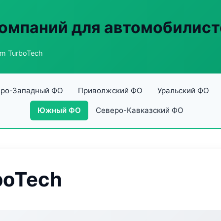
омпаний для автомобилист
um TurboTech
ро-Западный ФО
Приволжский ФО
Уральский ФО
Южный ФО
Северо-Кавказский ФО
boTech