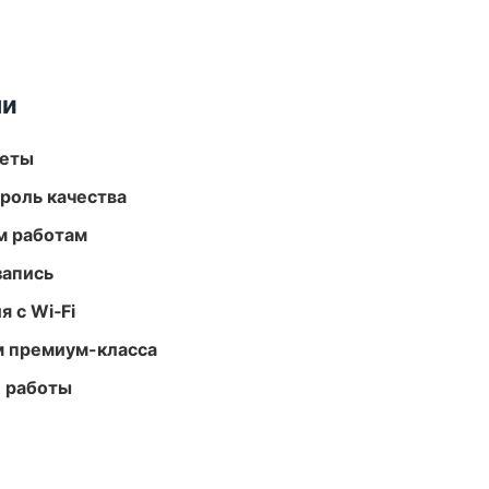
ми
меты
роль качества
м работам
запись
 с Wi‑Fi
м премиум-класса
е работы