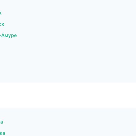
к
ск
а-Амуре
ка
ка