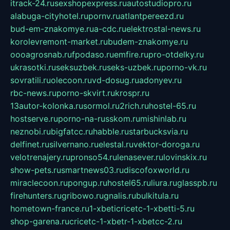
itrack-24.ru
sexshopexpress.ru
autostudiopro.ru
alabuga-cityhotel.ru
pornv.ru
atlantpereezd.ru
bud-em-znakomye.ru
a-cdc.ru
elektrostal-news.ru
korolevremont-market.ru
budem-znakomye.ru
oooagrosnab.ru
fpodaso.ru
emfire.ru
pro-otdelky.ru
ukrasotki.ru
seksuzbek.ru
seks-uzbek.ru
porno-vk.ru
sovratili.ru
olecoon.ru
vd-dosug.ru
adonyev.ru
rbc-news.ru
porno-skvirt.ru
krospr.ru
13autor-kolonka.ru
sormol.ru
2rich.ru
hostel-65.ru
hostserve.ru
porno-na-russkom.ru
mishinlab.ru
neznobi.ru
bigfatcc.ru
habble.ru
starbucksvia.ru
delfinet.ru
silvernano.ru
elestal.ru
vektor-doroga.ru
velotrenajery.ru
pronso54.ru
lenasever.ru
lovinskix.ru
show-pets.ru
smartnews03.ru
discofoxworld.ru
miraclecoon.ru
pongup.ru
hostel65.ru
liura.ru
glasspb.ru
firehunters.ru
gribowo.ru
gnalis.ru
bulkitula.ru
hometown-france.ru
1-xbeticricetc-1-xbetti-5.ru
shop-garena.ru
cricetc-1-xbetr-1-xbetcc-2.ru