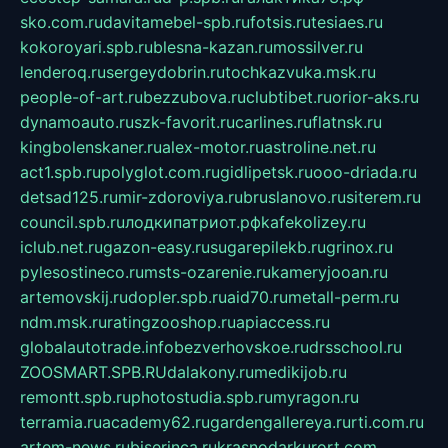
sko.com.ru
davitamebel-spb.ru
fotsis.ru
tesiaes.ru
kokoroyari.spb.ru
blesna-kazan.ru
mossilver.ru
lenderoq.ru
sergeydobrin.ru
tochkazvuka.msk.ru
people-of-art.ru
bezzubova.ru
clubtibet.ru
orior-aks.ru
dynamoauto.ru
szk-favorit.ru
carlines.ru
flatnsk.ru
kingbolenskaner.ru
alex-motor.ru
astroline.net.ru
act1.spb.ru
polyglot.com.ru
gidlipetsk.ru
ooo-driada.ru
detsad125.ru
mir-zdoroviya.ru
bruslanovo.ru
siterem.ru
council.spb.ru
лодкипатриот.рф
kafekolizey.ru
iclub.net.ru
gazon-easy.ru
sugarepilekb.ru
grinox.ru
pylesostineco.ru
msts-ozarenie.ru
kameryjooan.ru
artemovskij.ru
dopler.spb.ru
aid70.ru
metall-perm.ru
ndm.msk.ru
ratingzooshop.ru
apiaccess.ru
globalautotrade.info
bezverhovskoe.ru
drsschool.ru
ZOOSMART.SPB.RU
dalakony.ru
medikijob.ru
remontt.spb.ru
photostudia.spb.ru
myragon.ru
terramia.ru
academy62.ru
gardengallereya.ru
rti.com.ru
artem-news.ru
biserinca.ru
krasnodarkurort.com