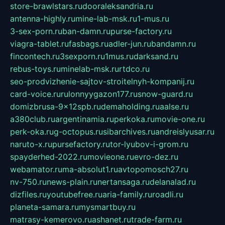
store-brawlstars.ru
dooraleksandria.ru
antenna-highly.ru
mine-lab-msk.ru
1-mus.ru
3-sex-porn.ru
ban-damn.ru
purse-factory.ru
viagra-tablet.ru
fasbags.ru
adler-jun.ru
bandamn.ru
fincontech.ru
3sexporn.ru
1mus.ru
darksand.ru
rebus-toys.ru
minelab-msk.ru
rtdco.ru
seo-prodvizhenie-sajtov-stroitelnyh-kompanij.ru
card-voice.ru
rulonnyygazon177.ru
snow-guard.ru
domizbrusa-9x12spb.ru
demaholding.ru
aalse.ru
a380club.ru
argentinamia.ru
perkoka.ru
movie-one.ru
perk-oka.ru
g-octopus.ru
sibarchives.ru
andreislyusar.ru
naruto-x.ru
pursefactory.ru
tor-lyubov-i-grom.ru
spayderhed-2022.ru
movieone.ru
evro-dez.ru
webamator.ru
ma-absolut1.ru
avtopomosch27.ru
nv-750.ru
news-plain.ru
nertansaga.ru
delanalad.ru
dizfiles.ru
youtubefree.ru
aria-family.ru
roadli.ru
planeta-samara.ru
mysmartbuy.ru
matrasy-kemerovo.ru
ashanet.ru
trade-farm.ru