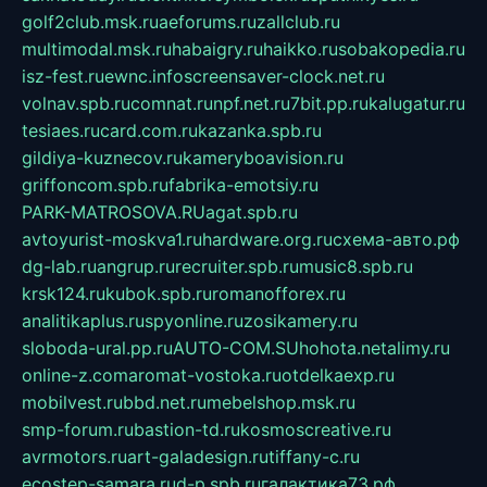
golf2club.msk.ru
aeforums.ru
zallclub.ru
multimodal.msk.ru
habaigry.ru
haikko.ru
sobakopedia.ru
isz-fest.ru
ewnc.info
screensaver-clock.net.ru
volnav.spb.ru
comnat.ru
npf.net.ru
7bit.pp.ru
kalugatur.ru
tesiaes.ru
card.com.ru
kazanka.spb.ru
gildiya-kuznecov.ru
kameryboavision.ru
griffoncom.spb.ru
fabrika-emotsiy.ru
PARK-MATROSOVA.RU
agat.spb.ru
avtoyurist-moskva1.ru
hardware.org.ru
схема-авто.рф
dg-lab.ru
angrup.ru
recruiter.spb.ru
music8.spb.ru
krsk124.ru
kubok.spb.ru
romanofforex.ru
analitikaplus.ru
spyonline.ru
zosikamery.ru
sloboda-ural.pp.ru
AUTO-COM.SU
hohota.net
alimy.ru
online-z.com
aromat-vostoka.ru
otdelkaexp.ru
mobilvest.ru
bbd.net.ru
mebelshop.msk.ru
smp-forum.ru
bastion-td.ru
kosmoscreative.ru
avrmotors.ru
art-galadesign.ru
tiffany-c.ru
ecostep-samara.ru
d-p.spb.ru
галактика73.рф