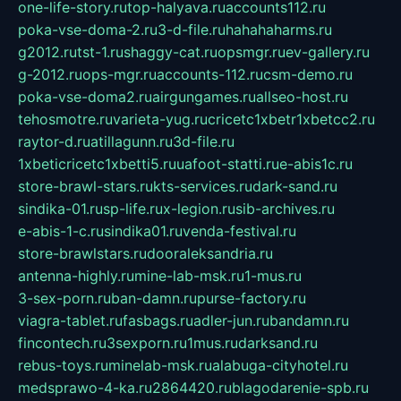
one-life-story.ru
top-halyava.ru
accounts112.ru
poka-vse-doma-2.ru
3-d-file.ru
hahahaharms.ru
g2012.ru
tst-1.ru
shaggy-cat.ru
opsmgr.ru
ev-gallery.ru
g-2012.ru
ops-mgr.ru
accounts-112.ru
csm-demo.ru
poka-vse-doma2.ru
airgungames.ru
allseo-host.ru
tehosmotre.ru
varieta-yug.ru
cricetc1xbetr1xbetcc2.ru
raytor-d.ru
atillagunn.ru
3d-file.ru
1xbeticricetc1xbetti5.ru
uafoot-statti.ru
e-abis1c.ru
store-brawl-stars.ru
kts-services.ru
dark-sand.ru
sindika-01.ru
sp-life.ru
x-legion.ru
sib-archives.ru
e-abis-1-c.ru
sindika01.ru
venda-festival.ru
store-brawlstars.ru
dooraleksandria.ru
antenna-highly.ru
mine-lab-msk.ru
1-mus.ru
3-sex-porn.ru
ban-damn.ru
purse-factory.ru
viagra-tablet.ru
fasbags.ru
adler-jun.ru
bandamn.ru
fincontech.ru
3sexporn.ru
1mus.ru
darksand.ru
rebus-toys.ru
minelab-msk.ru
alabuga-cityhotel.ru
medsprawo-4-ka.ru
2864420.ru
blagodarenie-spb.ru