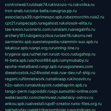
controlweb1.ru
tdsak74.ru
kinzozo-ru.ru
kvotka.ru
iron-snab.ru
costa-bella.ru
eugrus.pp.ru
associaciya39.ru
primexpo.spb.ru
bezmorchin.ru
ia2.ru
cpt21.ru
ispecspb.ru
regahost.ru
kolosok-elita.ru
tae-kwon.ru
consrio.com.ru
insiam.ru
avegainfo.ru
archery161.ru
bigencyclica.ru
vlast16.ru
korru.net
sarmiento.spb.su
extelopedia.ru
lammin-suo.spb.ru
iskatour.spb.ru
snpi.org.ru
running-line.ru
krygeva-spa.ru
chel.net.ru
rust-loco.ru
dugshop.ru
hl-beta.spb.ru
school494.spb.ru
mymubaby.ru
epoha-metalband.ru
ngr.spb.ru
rusgosnews.com
dieselvostok.ru
24hostel.msk.ru
w-dev.ru
f-ship.ru
regsmi.ru
filmnetwork.ru
malinasp.ru
kinosvin.ru
h2o-salon.ru
malutkayork.ru
deltaprim.spb.ru
tango-perm.ru
gooddir.ru
sgv.su
multiki-online.com
webkrasotki.com
cherinvest.ru
detskiy-ostrov.ru
ankou.spb.ru
alvesta1.ru
pdf-creator.ru
nix-files.org.ru
sakhatoday.ru
elektrikersymboler.ru
sputnikyes.ru