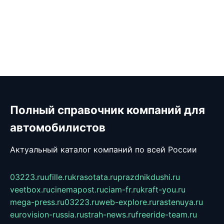
Полный справочник компаний для
автомобилистов
Актуальный каталог компаний по всей России
03223.ru
ufille.ru
krasotata.ru
prazdnikdushi.ru
veetbox.ru
cinemapost.ru
ciam-fr.ru
kraft-you.ru
mega-press.ru
03223.ru
web-explore.ru
rastenuya.ru
eurovision-russia.ru
strah-news.ru
freeride-team.ru