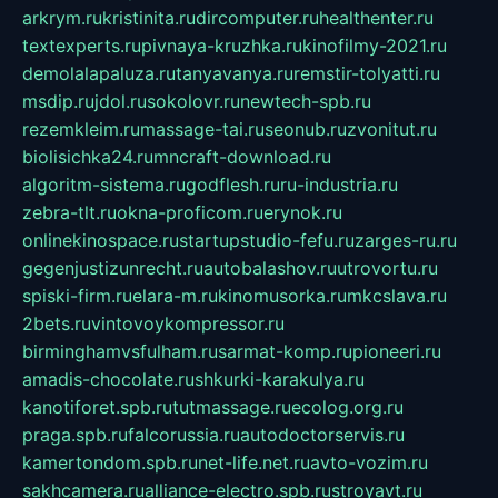
arkrym.ru
kristinita.ru
dircomputer.ru
healthenter.ru
textexperts.ru
pivnaya-kruzhka.ru
kinofilmy-2021.ru
demolalapaluza.ru
tanyavanya.ru
remstir-tolyatti.ru
msdip.ru
jdol.ru
sokolovr.ru
newtech-spb.ru
rezemkleim.ru
massage-tai.ru
seonub.ru
zvonitut.ru
biolisichka24.ru
mncraft-download.ru
algoritm-sistema.ru
godflesh.ru
ru-industria.ru
zebra-tlt.ru
okna-proficom.ru
erynok.ru
onlinekinospace.ru
startupstudio-fefu.ru
zarges-ru.ru
gegenjustizunrecht.ru
autobalashov.ru
utrovortu.ru
spiski-firm.ru
elara-m.ru
kinomusorka.ru
mkcslava.ru
2bets.ru
vintovoykompressor.ru
birminghamvsfulham.ru
sarmat-komp.ru
pioneeri.ru
amadis-chocolate.ru
shkurki-karakulya.ru
kanotiforet.spb.ru
tutmassage.ru
ecolog.org.ru
praga.spb.ru
falcorussia.ru
autodoctorservis.ru
kamertondom.spb.ru
net-life.net.ru
avto-vozim.ru
sakhcamera.ru
alliance-electro.spb.ru
stroyavt.ru