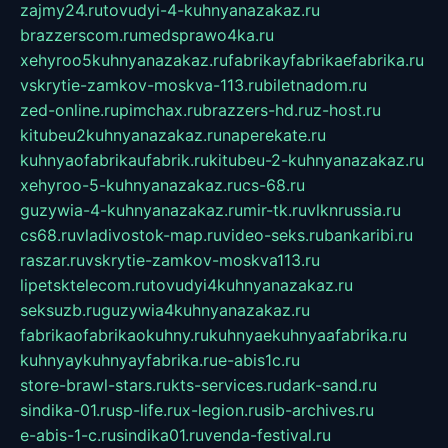
zajmy24.ru
tovudyi-4-kuhnyanazakaz.ru
brazzerscom.ru
medsprawo4ka.ru
xehyroo5kuhnyanazakaz.ru
fabrikayfabrikaefabrika.ru
vskrytie-zamkov-moskva-113.ru
biletnadom.ru
zed-online.ru
pimchax.ru
brazzers-hd.ru
z-host.ru
kitubeu2kuhnyanazakaz.ru
naperekate.ru
kuhnyaofabrikaufabrik.ru
kitubeu-2-kuhnyanazakaz.ru
xehyroo-5-kuhnyanazakaz.ru
cs-68.ru
guzywia-4-kuhnyanazakaz.ru
mir-tk.ru
vlknrussia.ru
cs68.ru
vladivostok-map.ru
video-seks.ru
bankaribi.ru
raszar.ru
vskrytie-zamkov-moskva113.ru
lipetsktelecom.ru
tovudyi4kuhnyanazakaz.ru
seksuzb.ru
guzywia4kuhnyanazakaz.ru
fabrikaofabrikaokuhny.ru
kuhnyaekuhnyaafabrika.ru
kuhnyaykuhnyayfabrika.ru
e-abis1c.ru
store-brawl-stars.ru
kts-services.ru
dark-sand.ru
sindika-01.ru
sp-life.ru
x-legion.ru
sib-archives.ru
e-abis-1-c.ru
sindika01.ru
venda-festival.ru