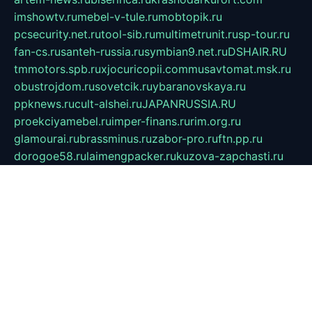
imshowtv.ru
mebel-v-tule.ru
mobtopik.ru
pcsecurity.net.ru
tool-sib.ru
multimetrunit.ru
sp-tour.ru
fan-cs.ru
santeh-russia.ru
symbian9.net.ru
DSHAIR.RU
tmmotors.spb.ru
xjocuricopii.com
musavtomat.msk.ru
obustrojdom.ru
sovetcik.ru
ybaranovskaya.ru
ppknews.ru
cult-alshei.ru
JAPANRUSSIA.RU
proekciyamebel.ru
imper-finans.ru
rim.org.ru
glamourai.ru
brassminus.ru
zabor-pro.ru
ftn.pp.ru
dorogoe58.ru
laimengpacker.ru
kuzova-zapchasti.ru
sageerp.ru
taxodrom.ru
dsrazvitie.ru
hardcity.net.ru
ratinghomegames.ru
topservice25.ru
gubernyan.ru
gtglasslined.ru
ii4.ru
tssport.spb.ru
andorra24.com
blackwallstreet.ru
oboimos.ru
optim-doors.com.ru
ikuch.ru
nycr.org.ru
npa21.ru
vremya-ch.spb.ru
desert000.ru
ivtorgi.ru
ifiori.ru
catalog-statei.ru
dcv.org.ru
spetsmaster174.ru
ipkameryhiseeu.ru
dum26.ru
ruspol.spb.ru
fr-opendp.ru
kam-solnyshko.ru