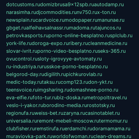
dotcustoms.ru
domizbrusa9x12spb.ru
autodamp.ru
narasimha.ru
djcommodities.ru
nv750.ru
x-ton.ru
newsplain.ru
cardvoice.ru
modopaper.ru
manunae.ru
gbget.ru
alfeihavsalnassr.ru
madoma.ru
tajuncos.ru
petrovkasports.ru
porno-online-besplatno.ru
splclub.ru
york-life.ru
doroga-expo.ru
ribery.ru
cleanmedicine.ru
slovar-ivrit.ru
porno-video-besplatno.ru
seks-365.ru
ovucontrol.ru
sloty-igrovyye-avtomaty.ru
ru-industriya.ru
russkoe-porno-besplatno.ru
belgorod-day.ru
digilith.ru
pichkurovlab.ru
medic-today.ru
taksu.ru
comp123.ru
don-ykt.ru
teensvoice.ru
imgsharing.ru
domashnee-porno.ru
eva-elfie.ru
foto-tur.ru
biz-doska.ru
metropoltravel.ru
veslo-i-yakor.ru
borodino-media.ru
rostotsky.ru
regionufa.ru
weiss-bet.ru
zaryna.ru
casinotablet.ru
universalia.ru
remont-mebeli-moscow.ru
termomur.ru
clubfisher.ru
remstirufa.ru
erdamchi.ru
doramamama.ru
muraviovka-park.ru
worldofwoman.ru
clean-dreams.ru