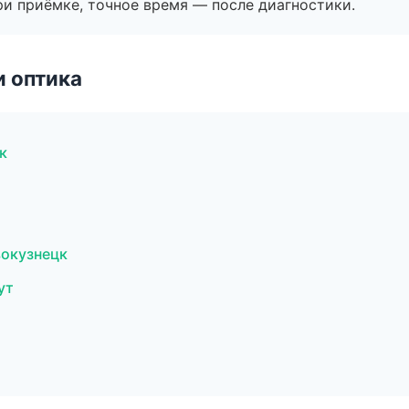
и приёмке, точное время — после диагностики.
и оптика
к
л
вокузнецк
ут