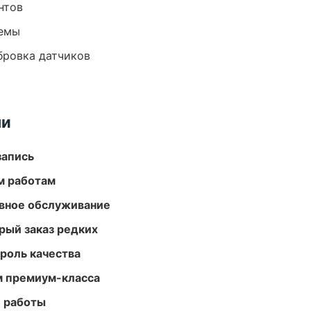
нтов
темы
ибровка датчиков
ми
запись
м работам
вное обслуживание
рый заказ редких
роль качества
м премиум-класса
е работы