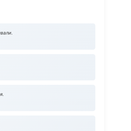
вали.
я.