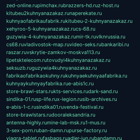
zed-online.ru
pimchax.ru
brazzers-hd.ru
z-host.ru
kitubeu2kuhnyanazakaz.ru
naperekate.ru
kuhnyaofabrikaufabrik.ru
kitubeu-2-kuhnyanazakaz.ru
xehyroo-5-kuhnyanazakaz.ru
cs-68.ru
guzywia-4-kuhnyanazakaz.ru
mir-tk.ru
vlknrussia.ru
cs68.ru
vladivostok-map.ru
video-seks.ru
bankaribi.ru
raszar.ru
vskrytie-zamkov-moskva113.ru
lipetsktelecom.ru
tovudyi4kuhnyanazakaz.ru
seksuzb.ru
guzywia4kuhnyanazakaz.ru
fabrikaofabrikaokuhny.ru
kuhnyaekuhnyaafabrika.ru
kuhnyaykuhnyayfabrika.ru
e-abis1c.ru
store-brawl-stars.ru
kts-services.ru
dark-sand.ru
sindika-01.ru
sp-life.ru
x-legion.ru
sib-archives.ru
e-abis-1-c.ru
sindika01.ru
venda-festival.ru
store-brawlstars.ru
dooraleksandria.ru
antenna-highly.ru
mine-lab-msk.ru
1-mus.ru
3-sex-porn.ru
ban-damn.ru
purse-factory.ru
viagra-tablet.ru
fasbags.ru
adler-jun.ru
bandamn.ru