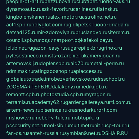
people-of-art.ru
bezzubova.ru
clubtibet.ru
orior-aks.ru
dynamoauto.ru
szk-favorit.ru
carlines.ru
flatnsk.ru
kingbolenskaner.ru
alex-motor.ru
astroline.net.ru
act1.spb.ru
polyglot.com.ru
gidlipetsk.ru
ooo-driada.ru
detsad125.ru
mir-zdoroviya.ru
bruslanovo.ru
siterem.ru
council.spb.ru
лодкипатриот.рф
kafekolizey.ru
iclub.net.ru
gazon-easy.ru
sugarepilekb.ru
grinox.ru
pylesostineco.ru
msts-ozarenie.ru
kameryjooan.ru
artemovskij.ru
dopler.spb.ru
aid70.ru
metall-perm.ru
ndm.msk.ru
ratingzooshop.ru
apiaccess.ru
globalautotrade.info
bezverhovskoe.ru
drsschool.ru
ZOOSMART.SPB.RU
dalakony.ru
medikijob.ru
remontt.spb.ru
photostudia.spb.ru
myragon.ru
terramia.ru
academy62.ru
gardengallereya.ru
rti.com.ru
artem-news.ru
biserinca.ru
krasnodarkurort.com
imshowtv.ru
mebel-v-tule.ru
mobtopik.ru
pcsecurity.net.ru
tool-sib.ru
multimetrunit.ru
sp-tour.ru
fan-cs.ru
santeh-russia.ru
symbian9.net.ru
DSHAIR.RU