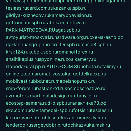
volnav.spb.ru
comnat.ru
npf.net.ru
7bit.pp.ru
kalugatur.ru
tesiaes.ru
card.com.ru
kazanka.spb.ru
gildiya-kuznecov.ru
kameryboavision.ru
griffoncom.spb.ru
fabrika-emotsiy.ru
PARK-MATROSOVA.RU
agat.spb.ru
avtoyurist-moskva1.ru
hardware.org.ru
схема-авто.рф
dg-lab.ru
angrup.ru
recruiter.spb.ru
music8.spb.ru
krsk124.ru
kubok.spb.ru
romanofforex.ru
analitikaplus.ru
spyonline.ru
zosikamery.ru
sloboda-ural.pp.ru
AUTO-COM.SU
hohota.net
alimy.ru
online-z.com
aromat-vostoka.ru
otdelkaexp.ru
mobilvest.ru
bbd.net.ru
mebelshop.msk.ru
smp-forum.ru
bastion-td.ru
kosmoscreative.ru
avrmotors.ru
art-galadesign.ru
tiffany-c.ru
ecostep-samara.ru
d-p.spb.ru
галактика73.рф
sko.com.ru
davitamebel-spb.ru
fotsis.ru
tesiaes.ru
kokoroyari.spb.ru
blesna-kazan.ru
mossilver.ru
lenderoq.ru
sergeydobrin.ru
tochkazvuka.msk.ru