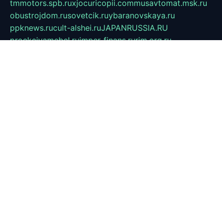
tmmotors.spb.ru
xjocuricopii.com
musavtomat.msk.ru
obustrojdom.ru
sovetcik.ru
ybaranovskaya.ru
ppknews.ru
cult-alshei.ru
JAPANRUSSIA.RU
proekciyamebel.ru
imper-finans.ru
rim.org.ru
glamourai.ru
brassminus.ru
zabor-pro.ru
ftn.pp.ru
dorogoe58.ru
laimengpacker.ru
kuzova-zapchasti.ru
sageerp.ru
taxodrom.ru
dsrazvitie.ru
hardcity.net.ru
ratinghomegames.ru
topservice25.ru
gubernyan.ru
gtglasslined.ru
ii4.ru
tssport.spb.ru
andorra24.com
blackwallstreet.ru
oboimos.ru
optim-doors.com.ru
ikuch.ru
nycr.org.ru
npa21.ru
vremya-ch.spb.ru
desert000.ru
ivtorgi.ru
ifiori.ru
catalog-statei.ru
dcv.org.ru
spetsmaster174.ru
ipkameryhiseeu.ru
dum26.ru
ruspol.spb.ru
fr-opendp.ru
kam-solnyshko.ru
cheyenne-arapaho.ru
sevzapmetal.spb.ru
ted-lapidus.spb.ru
parasite-eliminator.ru
sigma-complete.ru
modernworld.ru
dama-moda.ru
eholot-group.ru
sk-nvkz.ru
DRONGOLD.RU