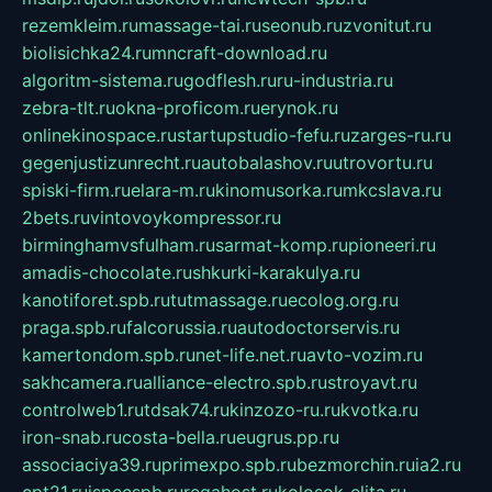
rezemkleim.ru
massage-tai.ru
seonub.ru
zvonitut.ru
biolisichka24.ru
mncraft-download.ru
algoritm-sistema.ru
godflesh.ru
ru-industria.ru
zebra-tlt.ru
okna-proficom.ru
erynok.ru
onlinekinospace.ru
startupstudio-fefu.ru
zarges-ru.ru
gegenjustizunrecht.ru
autobalashov.ru
utrovortu.ru
spiski-firm.ru
elara-m.ru
kinomusorka.ru
mkcslava.ru
2bets.ru
vintovoykompressor.ru
birminghamvsfulham.ru
sarmat-komp.ru
pioneeri.ru
amadis-chocolate.ru
shkurki-karakulya.ru
kanotiforet.spb.ru
tutmassage.ru
ecolog.org.ru
praga.spb.ru
falcorussia.ru
autodoctorservis.ru
kamertondom.spb.ru
net-life.net.ru
avto-vozim.ru
sakhcamera.ru
alliance-electro.spb.ru
stroyavt.ru
controlweb1.ru
tdsak74.ru
kinzozo-ru.ru
kvotka.ru
iron-snab.ru
costa-bella.ru
eugrus.pp.ru
associaciya39.ru
primexpo.spb.ru
bezmorchin.ru
ia2.ru
cpt21.ru
ispecspb.ru
regahost.ru
kolosok-elita.ru