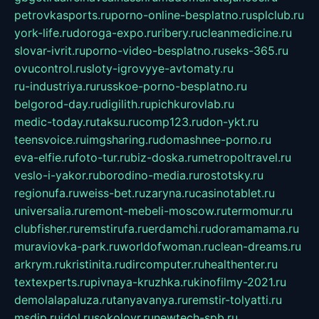
petrovkasports.ru
porno-online-besplatno.ru
splclub.ru
york-life.ru
doroga-expo.ru
ribery.ru
cleanmedicine.ru
slovar-ivrit.ru
porno-video-besplatno.ru
seks-365.ru
ovucontrol.ru
sloty-igrovyye-avtomaty.ru
ru-industriya.ru
russkoe-porno-besplatno.ru
belgorod-day.ru
digilith.ru
pichkurovlab.ru
medic-today.ru
taksu.ru
comp123.ru
don-ykt.ru
teensvoice.ru
imgsharing.ru
domashnee-porno.ru
eva-elfie.ru
foto-tur.ru
biz-doska.ru
metropoltravel.ru
veslo-i-yakor.ru
borodino-media.ru
rostotsky.ru
regionufa.ru
weiss-bet.ru
zaryna.ru
casinotablet.ru
universalia.ru
remont-mebeli-moscow.ru
termomur.ru
clubfisher.ru
remstirufa.ru
erdamchi.ru
doramamama.ru
muraviovka-park.ru
worldofwoman.ru
clean-dreams.ru
arkrym.ru
kristinita.ru
dircomputer.ru
healthenter.ru
textexperts.ru
pivnaya-kruzhka.ru
kinofilmy-2021.ru
demolalapaluza.ru
tanyavanya.ru
remstir-tolyatti.ru
msdip.ru
jdol.ru
sokolovr.ru
newtech-spb.ru