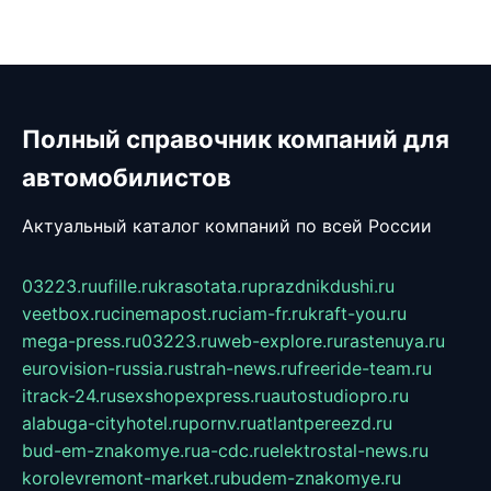
Полный справочник компаний для
автомобилистов
Актуальный каталог компаний по всей России
03223.ru
ufille.ru
krasotata.ru
prazdnikdushi.ru
veetbox.ru
cinemapost.ru
ciam-fr.ru
kraft-you.ru
mega-press.ru
03223.ru
web-explore.ru
rastenuya.ru
eurovision-russia.ru
strah-news.ru
freeride-team.ru
itrack-24.ru
sexshopexpress.ru
autostudiopro.ru
alabuga-cityhotel.ru
pornv.ru
atlantpereezd.ru
bud-em-znakomye.ru
a-cdc.ru
elektrostal-news.ru
korolevremont-market.ru
budem-znakomye.ru