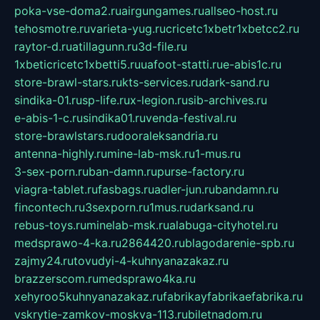
poka-vse-doma2.ru
airgungames.ru
allseo-host.ru
tehosmotre.ru
varieta-yug.ru
cricetc1xbetr1xbetcc2.ru
raytor-d.ru
atillagunn.ru
3d-file.ru
1xbeticricetc1xbetti5.ru
uafoot-statti.ru
e-abis1c.ru
store-brawl-stars.ru
kts-services.ru
dark-sand.ru
sindika-01.ru
sp-life.ru
x-legion.ru
sib-archives.ru
e-abis-1-c.ru
sindika01.ru
venda-festival.ru
store-brawlstars.ru
dooraleksandria.ru
antenna-highly.ru
mine-lab-msk.ru
1-mus.ru
3-sex-porn.ru
ban-damn.ru
purse-factory.ru
viagra-tablet.ru
fasbags.ru
adler-jun.ru
bandamn.ru
fincontech.ru
3sexporn.ru
1mus.ru
darksand.ru
rebus-toys.ru
minelab-msk.ru
alabuga-cityhotel.ru
medsprawo-4-ka.ru
2864420.ru
blagodarenie-spb.ru
zajmy24.ru
tovudyi-4-kuhnyanazakaz.ru
brazzerscom.ru
medsprawo4ka.ru
xehyroo5kuhnyanazakaz.ru
fabrikayfabrikaefabrika.ru
vskrytie-zamkov-moskva-113.ru
biletnadom.ru