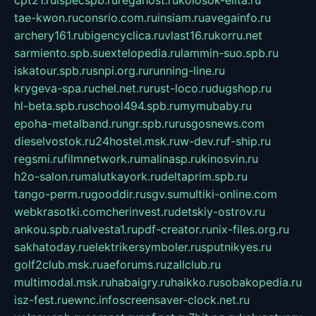
tae-kwon.ru
consrio.com.ru
insiam.ru
avegainfo.ru
archery161.ru
bigencyclica.ru
vlast16.ru
korru.net
sarmiento.spb.su
extelopedia.ru
lammin-suo.spb.ru
iskatour.spb.ru
snpi.org.ru
running-line.ru
krygeva-spa.ru
chel.net.ru
rust-loco.ru
dugshop.ru
hl-beta.spb.ru
school494.spb.ru
mymubaby.ru
epoha-metalband.ru
ngr.spb.ru
rusgosnews.com
dieselvostok.ru
24hostel.msk.ru
w-dev.ru
f-ship.ru
regsmi.ru
filmnetwork.ru
malinasp.ru
kinosvin.ru
h2o-salon.ru
malutkayork.ru
deltaprim.spb.ru
tango-perm.ru
gooddir.ru
sgv.su
multiki-online.com
webkrasotki.com
cherinvest.ru
detskiy-ostrov.ru
ankou.spb.ru
alvesta1.ru
pdf-creator.ru
nix-files.org.ru
sakhatoday.ru
elektrikersymboler.ru
sputnikyes.ru
golf2club.msk.ru
aeforums.ru
zallclub.ru
multimodal.msk.ru
habaigry.ru
haikko.ru
sobakopedia.ru
isz-fest.ru
ewnc.info
screensaver-clock.net.ru