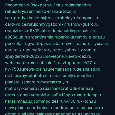
fincontech.ru
3sexporn.ru
1mus.ru
darksand.ru
rebus-toys.ru
minelab-msk.ru
rtdco.ru
seo-prodvizhenie-sajtov-stroitelnyh-kompanij.ru
card-voice.ru
rulonnyygazon177.ru
snow-guard.ru
domizbrusa-9x12spb.ru
demaholding.ru
aalse.ru
a380club.ru
argentinamia.ru
perkoka.ru
movie-one.ru
perk-oka.ru
g-octopus.ru
sibarchives.ru
andreislyusar.ru
naruto-x.ru
pursefactory.ru
tor-lyubov-i-grom.ru
spayderhed-2022.ru
movieone.ru
evro-dez.ru
webamator.ru
ma-absolut1.ru
avtopomosch27.ru
nv-750.ru
news-plain.ru
nertansaga.ru
delanalad.ru
dizfiles.ru
youtubefree.ru
aria-family.ru
roadli.ru
planeta-samara.ru
mysmartbuy.ru
matrasy-kemerovo.ru
ashanet.ru
trade-farm.ru
dotcustoms.ru
domizbrusa9x12spb.ru
autodamp.ru
narasimha.ru
djcommodities.ru
nv750.ru
x-ton.ru
newsplain.ru
cardvoice.ru
modopaper.ru
manunae.ru
gbget.ru
alfeihavsalnassr.ru
madoma.ru
tajuncos.ru