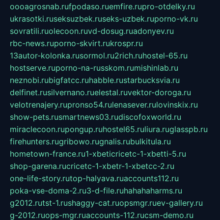
oooagrosnab.ru
fpodaso.ru
emfire.ru
pro-otdelky.ru
ukrasotki.ru
seksuzbek.ru
seks-uzbek.ru
porno-vk.ru
sovratili.ru
olecoon.ru
vd-dosug.ru
adonyev.ru
rbc-news.ru
porno-skvirt.ru
krospr.ru
13autor-kolonka.ru
sormol.ru
2rich.ru
hostel-65.ru
hostserve.ru
porno-na-russkom.ru
mishinlab.ru
neznobi.ru
bigfatcc.ru
habble.ru
starbucksvia.ru
delfinet.ru
silvernano.ru
elestal.ru
vektor-doroga.ru
velotrenajery.ru
pronso54.ru
lenasever.ru
lovinskix.ru
show-pets.ru
smartnews03.ru
discofoxworld.ru
miraclecoon.ru
pongup.ru
hostel65.ru
liura.ru
glasspb.ru
firehunters.ru
gribowo.ru
gnalis.ru
bulkitula.ru
hometown-france.ru
1-xbeticricetc-1-xbetti-5.ru
shop-garena.ru
cricetc-1-xbetr-1-xbetcc-2.ru
one-life-story.ru
top-halyava.ru
accounts112.ru
poka-vse-doma-2.ru
3-d-file.ru
hahahaharms.ru
g2012.ru
tst-1.ru
shaggy-cat.ru
opsmgr.ru
ev-gallery.ru
g-2012.ru
ops-mgr.ru
accounts-112.ru
csm-demo.ru