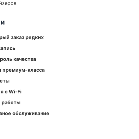
йзеров
ми
рый заказ редких
запись
роль качества
м премиум-класса
меты
 с Wi‑Fi
е работы
вное обслуживание