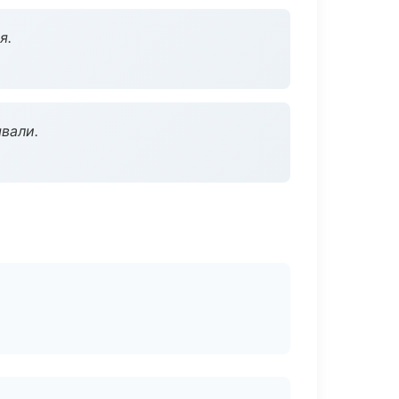
я.
вали.