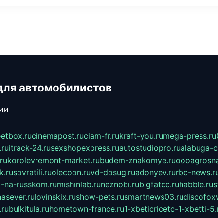
для автомобилистов
сии
eetbox.ru
cinemapost.ru
ciam-fr.ru
kraft-you.ru
mega-press.ru
.ru
itrack-24.ru
sexshopexpress.ru
autostudiopro.ru
alabuga-ci
ru
korolevremont-market.ru
budem-znakomye.ru
oooagrosna
k.ru
sovratili.ru
olecoon.ru
vd-dosug.ru
adonyev.ru
rbc-news.r
-na-russkom.ru
mishinlab.ru
neznobi.ru
bigfatcc.ru
habble.ru
s
nasever.ru
lovinskix.ru
show-pets.ru
smartnews03.ru
discofox
.ru
bulkitula.ru
hometown-france.ru
1-xbeticricetc-1-xbetti-5.