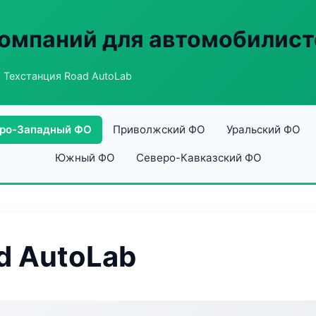
омпаний для автомобилист
 Техстанция Road AutoLab
ро-Западный ФО
Приволжский ФО
Уральский ФО
Южный ФО
Северо-Кавказский ФО
d AutoLab