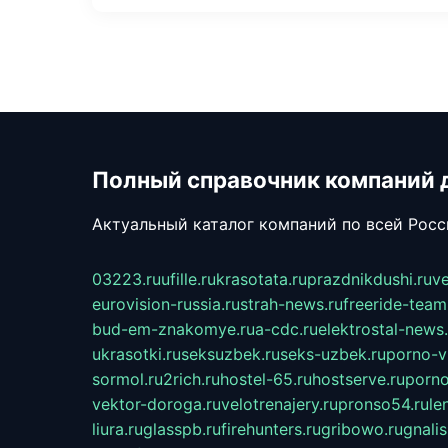
Полный справочник компаний 
Актуальный каталог компаний по всей Рос
03223.ru
ufille.ru
krasotata.ru
prazdnikdushi.ru
v
eurovision-russia.ru
strah-news.ru
freeride-team
bud-em-znakomye.ru
a-cdc.ru
elektrostal-news.
ukrasotki.ru
seksuzbek.ru
seks-uzbek.ru
porno-v
sormol.ru
2rich.ru
hostel-65.ru
hostserve.ru
porno
vektor-doroga.ru
velotrenajery.ru
pronso54.ru
le
liura.ru
glasspb.ru
firehunters.ru
gribowo.ru
gnalis