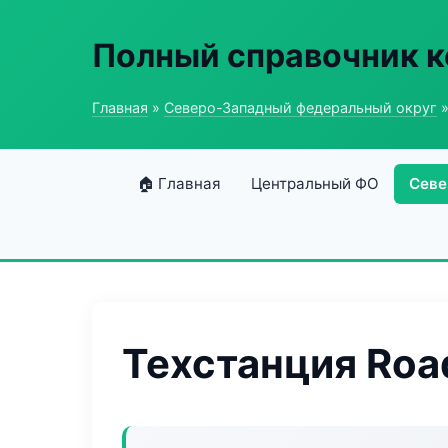
Полный справочник к
Главная
»
Северо-Западный федеральный округ
»
🏠 Главная
Центральный ФО
Севе
Техстанция Roa