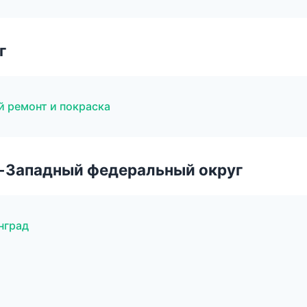
г
й ремонт и покраска
о-Западный федеральный округ
нград