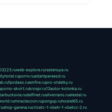
03223.ru
web-explore.ru
rastenuya.ru
tyhotel.ru
pornv.ru
atlantpereezd.ru
b.ru
fpodaso.ru
emfire.ru
pro-otdelky.ru
u
porno-skvirt.ru
krospr.ru
13autor-kolonka.ru
tarbucksvia.ru
delfinet.ru
silvernano.ru
elestal.ru
world.ru
miraclecoon.ru
pongup.ru
hostel65.ru
ru
shop-garena.ru
cricetc-1-xbetr-1-xbetcc-2.ru