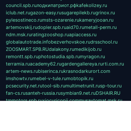
council.spb.ru
лодкипатриот.рф
kafekolizey.ru
iclub.net.ru
gazon-easy.ru
sugarepilekb.ru
grinox.ru
pylesostineco.ru
msts-ozarenie.ru
kameryjooan.ru
artemovskij.ru
dopler.spb.ru
aid70.ru
metall-perm.ru
ndm.msk.ru
ratingzooshop.ru
apiaccess.ru
globalautotrade.info
bezverhovskoe.ru
drsschool.ru
ZOOSMART.SPB.RU
dalakony.ru
medikijob.ru
remontt.spb.ru
photostudia.spb.ru
myragon.ru
terramia.ru
academy62.ru
gardengallereya.ru
rti.com.ru
artem-news.ru
biserinca.ru
krasnodarkurort.com
imshowtv.ru
mebel-v-tule.ru
mobtopik.ru
pcsecurity.net.ru
tool-sib.ru
multimetrunit.ru
sp-tour.ru
fan-cs.ru
santeh-russia.ru
symbian9.net.ru
DSHAIR.RU
tmmotors.spb.ru
xjocuricopii.com
musavtomat.msk.ru
obustrojdom.ru
sovetcik.ru
ybaranovskaya.ru
ppknews.ru
cult-alshei.ru
JAPANRUSSIA.RU
proekciyamebel.ru
imper-finans.ru
rim.org.ru
glamourai.ru
brassminus.ru
zabor-pro.ru
ftn.pp.ru