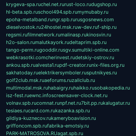
krygeva-spa.ru
chel.net.ru
rust-loco.ru
dugshop.ru
hl-beta.spb.ru
school494.spb.ru
mymubaby.ru
epoha-metalband.ru
ngr.spb.ru
rusgosnews.com
dieselvostok.ru
24hostel.msk.ru
w-dev.ru
f-ship.ru
regsmi.ru
filmnetwork.ru
malinasp.ru
kinosvin.ru
h2o-salon.ru
malutkayork.ru
deltaprim.spb.ru
tango-perm.ru
gooddir.ru
sgv.su
multiki-online.com
webkrasotki.com
cherinvest.ru
detskiy-ostrov.ru
ankou.spb.ru
alvesta1.ru
pdf-creator.ru
nix-files.org.ru
sakhatoday.ru
elektrikersymboler.ru
sputnikyes.ru
golf2club.msk.ru
aeforums.ru
zallclub.ru
multimodal.msk.ru
habaigry.ru
haikko.ru
sobakopedia.ru
isz-fest.ru
ewnc.info
screensaver-clock.net.ru
volnav.spb.ru
comnat.ru
npf.net.ru
7bit.pp.ru
kalugatur.ru
tesiaes.ru
card.com.ru
kazanka.spb.ru
gildiya-kuznecov.ru
kameryboavision.ru
griffoncom.spb.ru
fabrika-emotsiy.ru
PARK-MATROSOVA.RU
agat.spb.ru