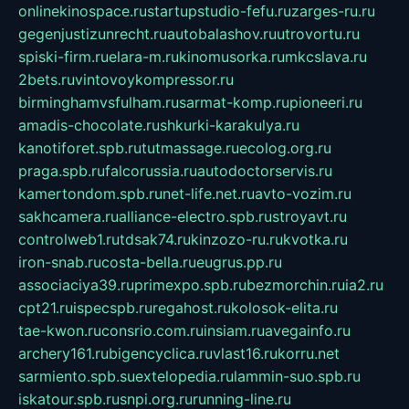
onlinekinospace.ru
startupstudio-fefu.ru
zarges-ru.ru
gegenjustizunrecht.ru
autobalashov.ru
utrovortu.ru
spiski-firm.ru
elara-m.ru
kinomusorka.ru
mkcslava.ru
2bets.ru
vintovoykompressor.ru
birminghamvsfulham.ru
sarmat-komp.ru
pioneeri.ru
amadis-chocolate.ru
shkurki-karakulya.ru
kanotiforet.spb.ru
tutmassage.ru
ecolog.org.ru
praga.spb.ru
falcorussia.ru
autodoctorservis.ru
kamertondom.spb.ru
net-life.net.ru
avto-vozim.ru
sakhcamera.ru
alliance-electro.spb.ru
stroyavt.ru
controlweb1.ru
tdsak74.ru
kinzozo-ru.ru
kvotka.ru
iron-snab.ru
costa-bella.ru
eugrus.pp.ru
associaciya39.ru
primexpo.spb.ru
bezmorchin.ru
ia2.ru
cpt21.ru
ispecspb.ru
regahost.ru
kolosok-elita.ru
tae-kwon.ru
consrio.com.ru
insiam.ru
avegainfo.ru
archery161.ru
bigencyclica.ru
vlast16.ru
korru.net
sarmiento.spb.su
extelopedia.ru
lammin-suo.spb.ru
iskatour.spb.ru
snpi.org.ru
running-line.ru