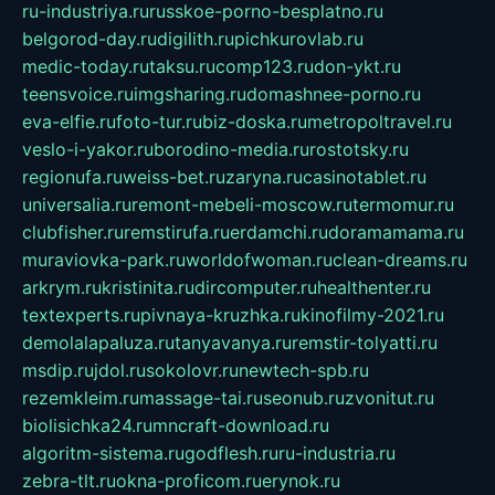
ru-industriya.ru
russkoe-porno-besplatno.ru
belgorod-day.ru
digilith.ru
pichkurovlab.ru
medic-today.ru
taksu.ru
comp123.ru
don-ykt.ru
teensvoice.ru
imgsharing.ru
domashnee-porno.ru
eva-elfie.ru
foto-tur.ru
biz-doska.ru
metropoltravel.ru
veslo-i-yakor.ru
borodino-media.ru
rostotsky.ru
regionufa.ru
weiss-bet.ru
zaryna.ru
casinotablet.ru
universalia.ru
remont-mebeli-moscow.ru
termomur.ru
clubfisher.ru
remstirufa.ru
erdamchi.ru
doramamama.ru
muraviovka-park.ru
worldofwoman.ru
clean-dreams.ru
arkrym.ru
kristinita.ru
dircomputer.ru
healthenter.ru
textexperts.ru
pivnaya-kruzhka.ru
kinofilmy-2021.ru
demolalapaluza.ru
tanyavanya.ru
remstir-tolyatti.ru
msdip.ru
jdol.ru
sokolovr.ru
newtech-spb.ru
rezemkleim.ru
massage-tai.ru
seonub.ru
zvonitut.ru
biolisichka24.ru
mncraft-download.ru
algoritm-sistema.ru
godflesh.ru
ru-industria.ru
zebra-tlt.ru
okna-proficom.ru
erynok.ru