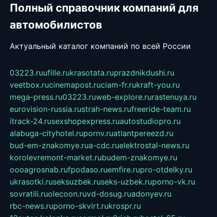
Полный справочник компаний для
автомобилистов
Актуальный каталог компаний по всей России
03223.ru
ufille.ru
krasotata.ru
prazdnikdushi.ru
veetbox.ru
cinemapost.ru
ciam-fr.ru
kraft-you.ru
mega-press.ru
03223.ru
web-explore.ru
rastenuya.ru
eurovision-russia.ru
strah-news.ru
freeride-team.ru
itrack-24.ru
sexshopexpress.ru
autostudiopro.ru
alabuga-cityhotel.ru
pornv.ru
atlantpereezd.ru
bud-em-znakomye.ru
a-cdc.ru
elektrostal-news.ru
korolevremont-market.ru
budem-znakomye.ru
oooagrosnab.ru
fpodaso.ru
emfire.ru
pro-otdelky.ru
ukrasotki.ru
seksuzbek.ru
seks-uzbek.ru
porno-vk.ru
sovratili.ru
olecoon.ru
vd-dosug.ru
adonyev.ru
rbc-news.ru
porno-skvirt.ru
krospr.ru