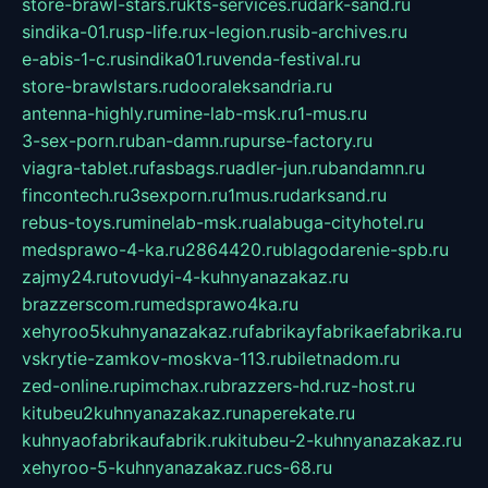
store-brawl-stars.ru
kts-services.ru
dark-sand.ru
sindika-01.ru
sp-life.ru
x-legion.ru
sib-archives.ru
e-abis-1-c.ru
sindika01.ru
venda-festival.ru
store-brawlstars.ru
dooraleksandria.ru
antenna-highly.ru
mine-lab-msk.ru
1-mus.ru
3-sex-porn.ru
ban-damn.ru
purse-factory.ru
viagra-tablet.ru
fasbags.ru
adler-jun.ru
bandamn.ru
fincontech.ru
3sexporn.ru
1mus.ru
darksand.ru
rebus-toys.ru
minelab-msk.ru
alabuga-cityhotel.ru
medsprawo-4-ka.ru
2864420.ru
blagodarenie-spb.ru
zajmy24.ru
tovudyi-4-kuhnyanazakaz.ru
brazzerscom.ru
medsprawo4ka.ru
xehyroo5kuhnyanazakaz.ru
fabrikayfabrikaefabrika.ru
vskrytie-zamkov-moskva-113.ru
biletnadom.ru
zed-online.ru
pimchax.ru
brazzers-hd.ru
z-host.ru
kitubeu2kuhnyanazakaz.ru
naperekate.ru
kuhnyaofabrikaufabrik.ru
kitubeu-2-kuhnyanazakaz.ru
xehyroo-5-kuhnyanazakaz.ru
cs-68.ru