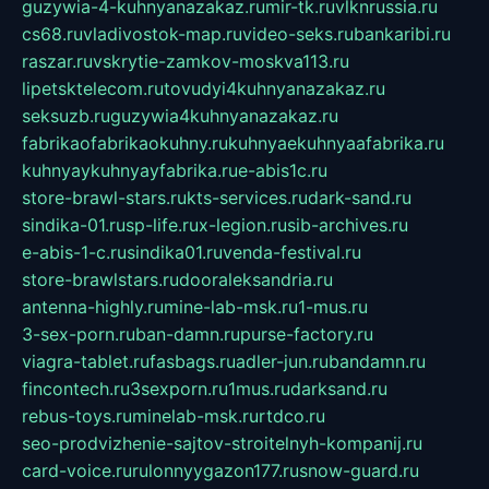
guzywia-4-kuhnyanazakaz.ru
mir-tk.ru
vlknrussia.ru
cs68.ru
vladivostok-map.ru
video-seks.ru
bankaribi.ru
raszar.ru
vskrytie-zamkov-moskva113.ru
lipetsktelecom.ru
tovudyi4kuhnyanazakaz.ru
seksuzb.ru
guzywia4kuhnyanazakaz.ru
fabrikaofabrikaokuhny.ru
kuhnyaekuhnyaafabrika.ru
kuhnyaykuhnyayfabrika.ru
e-abis1c.ru
store-brawl-stars.ru
kts-services.ru
dark-sand.ru
sindika-01.ru
sp-life.ru
x-legion.ru
sib-archives.ru
e-abis-1-c.ru
sindika01.ru
venda-festival.ru
store-brawlstars.ru
dooraleksandria.ru
antenna-highly.ru
mine-lab-msk.ru
1-mus.ru
3-sex-porn.ru
ban-damn.ru
purse-factory.ru
viagra-tablet.ru
fasbags.ru
adler-jun.ru
bandamn.ru
fincontech.ru
3sexporn.ru
1mus.ru
darksand.ru
rebus-toys.ru
minelab-msk.ru
rtdco.ru
seo-prodvizhenie-sajtov-stroitelnyh-kompanij.ru
card-voice.ru
rulonnyygazon177.ru
snow-guard.ru