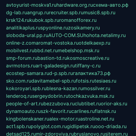
avtoyurist-moskva1.ru
hardware.org.ru
схема-авто.рф
dg-lab.ru
angrup.ru
recruiter.spb.ru
music8.spb.ru
krsk124.ru
kubok.spb.ru
romanofforex.ru
analitikaplus.ru
spyonline.ru
zosikamery.ru
sloboda-ural.pp.ru
AUTO-COM.SU
hohota.net
alimy.ru
online-z.com
aromat-vostoka.ru
otdelkaexp.ru
mobilvest.ru
bbd.net.ru
mebelshop.msk.ru
smp-forum.ru
bastion-td.ru
kosmoscreative.ru
avrmotors.ru
art-galadesign.ru
tiffany-c.ru
ecostep-samara.ru
d-p.spb.ru
галактика73.рф
sko.com.ru
davitamebel-spb.ru
fotsis.ru
tesiaes.ru
kokoroyari.spb.ru
blesna-kazan.ru
mossilver.ru
lenderoq.ru
sergeydobrin.ru
tochkazvuka.msk.ru
people-of-art.ru
bezzubova.ru
clubtibet.ru
orior-aks.ru
dynamoauto.ru
szk-favorit.ru
carlines.ru
flatnsk.ru
kingbolenskaner.ru
alex-motor.ru
astroline.net.ru
act1.spb.ru
polyglot.com.ru
gidlipetsk.ru
ooo-driada.ru
detsad125.ru
mir-zdoroviya.ru
bruslanovo.ru
siterem.ru