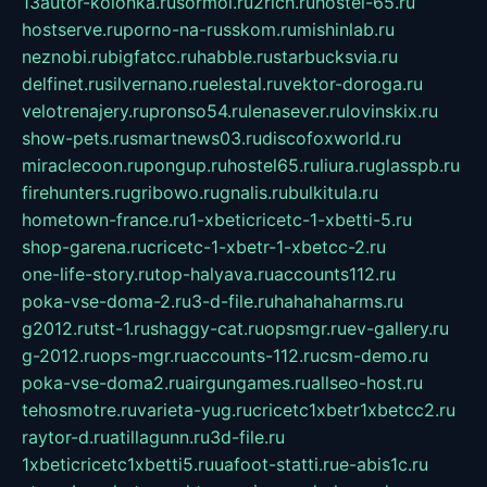
13autor-kolonka.ru
sormol.ru
2rich.ru
hostel-65.ru
hostserve.ru
porno-na-russkom.ru
mishinlab.ru
neznobi.ru
bigfatcc.ru
habble.ru
starbucksvia.ru
delfinet.ru
silvernano.ru
elestal.ru
vektor-doroga.ru
velotrenajery.ru
pronso54.ru
lenasever.ru
lovinskix.ru
show-pets.ru
smartnews03.ru
discofoxworld.ru
miraclecoon.ru
pongup.ru
hostel65.ru
liura.ru
glasspb.ru
firehunters.ru
gribowo.ru
gnalis.ru
bulkitula.ru
hometown-france.ru
1-xbeticricetc-1-xbetti-5.ru
shop-garena.ru
cricetc-1-xbetr-1-xbetcc-2.ru
one-life-story.ru
top-halyava.ru
accounts112.ru
poka-vse-doma-2.ru
3-d-file.ru
hahahaharms.ru
g2012.ru
tst-1.ru
shaggy-cat.ru
opsmgr.ru
ev-gallery.ru
g-2012.ru
ops-mgr.ru
accounts-112.ru
csm-demo.ru
poka-vse-doma2.ru
airgungames.ru
allseo-host.ru
tehosmotre.ru
varieta-yug.ru
cricetc1xbetr1xbetcc2.ru
raytor-d.ru
atillagunn.ru
3d-file.ru
1xbeticricetc1xbetti5.ru
uafoot-statti.ru
e-abis1c.ru