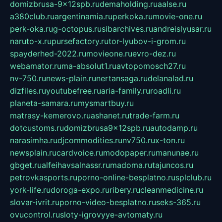
domizbrusa-9x12spb.ru
demaholding.ru
aalse.ru
a380club.ru
argentinamia.ru
perkoka.ru
movie-one.ru
perk-oka.ru
g-octopus.ru
sibarchives.ru
andreislyusar.ru
naruto-x.ru
pursefactory.ru
tor-lyubov-i-grom.ru
spayderhed-2022.ru
movieone.ru
evro-dez.ru
webamator.ru
ma-absolut1.ru
avtopomosch27.ru
nv-750.ru
news-plain.ru
nertansaga.ru
delanalad.ru
dizfiles.ru
youtubefree.ru
aria-family.ru
roadli.ru
planeta-samara.ru
mysmartbuy.ru
matrasy-kemerovo.ru
ashanet.ru
trade-farm.ru
dotcustoms.ru
domizbrusa9x12spb.ru
autodamp.ru
narasimha.ru
djcommodities.ru
nv750.ru
x-ton.ru
newsplain.ru
cardvoice.ru
modopaper.ru
manunae.ru
gbget.ru
alfeihavsalnassr.ru
madoma.ru
tajuncos.ru
petrovkasports.ru
porno-online-besplatno.ru
splclub.ru
york-life.ru
doroga-expo.ru
ribery.ru
cleanmedicine.ru
slovar-ivrit.ru
porno-video-besplatno.ru
seks-365.ru
ovucontrol.ru
sloty-igrovyye-avtomaty.ru