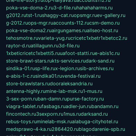
one-life-story.ru
top-halyava.ru
accounts112.ru
poka-vse-doma-2.ru
3-d-file.ru
hahahaharms.ru
g2012.ru
tst-1.ru
shaggy-cat.ru
opsmgr.ru
ev-gallery.ru
g-2012.ru
ops-mgr.ru
accounts-112.ru
csm-demo.ru
poka-vse-doma2.ru
airgungames.ru
allseo-host.ru
tehosmotre.ru
varieta-yug.ru
cricetc1xbetr1xbetcc2.ru
raytor-d.ru
atillagunn.ru
3d-file.ru
1xbeticricetc1xbetti5.ru
uafoot-statti.ru
e-abis1c.ru
store-brawl-stars.ru
kts-services.ru
dark-sand.ru
sindika-01.ru
sp-life.ru
x-legion.ru
sib-archives.ru
e-abis-1-c.ru
sindika01.ru
venda-festival.ru
store-brawlstars.ru
dooraleksandria.ru
antenna-highly.ru
mine-lab-msk.ru
1-mus.ru
3-sex-porn.ru
ban-damn.ru
purse-factory.ru
viagra-tablet.ru
fasbags.ru
adler-jun.ru
bandamn.ru
fincontech.ru
3sexporn.ru
1mus.ru
darksand.ru
rebus-toys.ru
minelab-msk.ru
alabuga-cityhotel.ru
medsprawo-4-ka.ru
2864420.ru
blagodarenie-spb.ru