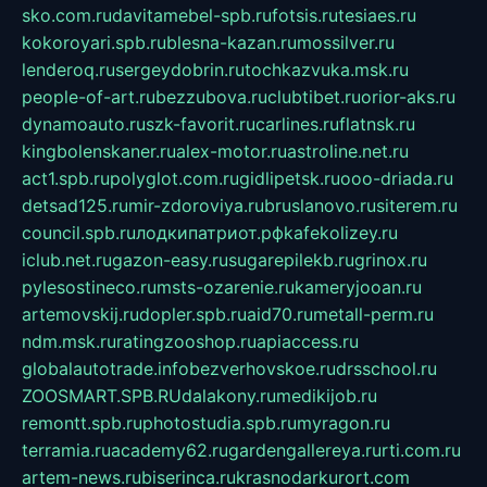
sko.com.ru
davitamebel-spb.ru
fotsis.ru
tesiaes.ru
kokoroyari.spb.ru
blesna-kazan.ru
mossilver.ru
lenderoq.ru
sergeydobrin.ru
tochkazvuka.msk.ru
people-of-art.ru
bezzubova.ru
clubtibet.ru
orior-aks.ru
dynamoauto.ru
szk-favorit.ru
carlines.ru
flatnsk.ru
kingbolenskaner.ru
alex-motor.ru
astroline.net.ru
act1.spb.ru
polyglot.com.ru
gidlipetsk.ru
ooo-driada.ru
detsad125.ru
mir-zdoroviya.ru
bruslanovo.ru
siterem.ru
council.spb.ru
лодкипатриот.рф
kafekolizey.ru
iclub.net.ru
gazon-easy.ru
sugarepilekb.ru
grinox.ru
pylesostineco.ru
msts-ozarenie.ru
kameryjooan.ru
artemovskij.ru
dopler.spb.ru
aid70.ru
metall-perm.ru
ndm.msk.ru
ratingzooshop.ru
apiaccess.ru
globalautotrade.info
bezverhovskoe.ru
drsschool.ru
ZOOSMART.SPB.RU
dalakony.ru
medikijob.ru
remontt.spb.ru
photostudia.spb.ru
myragon.ru
terramia.ru
academy62.ru
gardengallereya.ru
rti.com.ru
artem-news.ru
biserinca.ru
krasnodarkurort.com