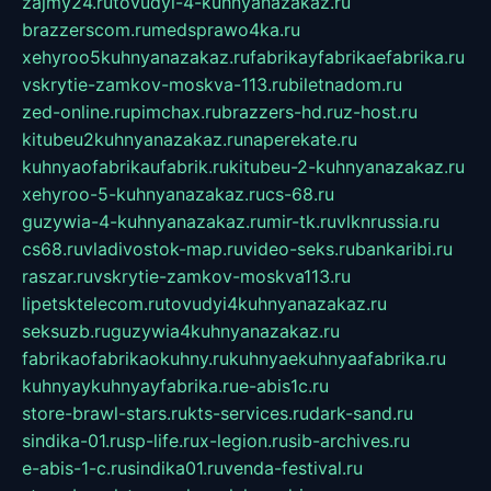
zajmy24.ru
tovudyi-4-kuhnyanazakaz.ru
brazzerscom.ru
medsprawo4ka.ru
xehyroo5kuhnyanazakaz.ru
fabrikayfabrikaefabrika.ru
vskrytie-zamkov-moskva-113.ru
biletnadom.ru
zed-online.ru
pimchax.ru
brazzers-hd.ru
z-host.ru
kitubeu2kuhnyanazakaz.ru
naperekate.ru
kuhnyaofabrikaufabrik.ru
kitubeu-2-kuhnyanazakaz.ru
xehyroo-5-kuhnyanazakaz.ru
cs-68.ru
guzywia-4-kuhnyanazakaz.ru
mir-tk.ru
vlknrussia.ru
cs68.ru
vladivostok-map.ru
video-seks.ru
bankaribi.ru
raszar.ru
vskrytie-zamkov-moskva113.ru
lipetsktelecom.ru
tovudyi4kuhnyanazakaz.ru
seksuzb.ru
guzywia4kuhnyanazakaz.ru
fabrikaofabrikaokuhny.ru
kuhnyaekuhnyaafabrika.ru
kuhnyaykuhnyayfabrika.ru
e-abis1c.ru
store-brawl-stars.ru
kts-services.ru
dark-sand.ru
sindika-01.ru
sp-life.ru
x-legion.ru
sib-archives.ru
e-abis-1-c.ru
sindika01.ru
venda-festival.ru