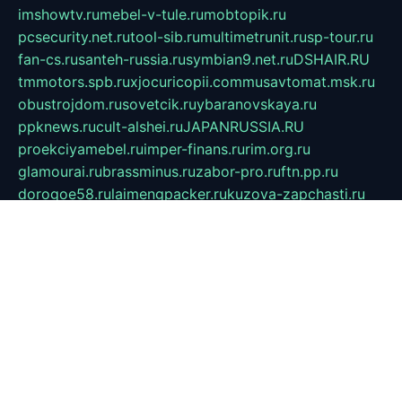
imshowtv.ru
mebel-v-tule.ru
mobtopik.ru
pcsecurity.net.ru
tool-sib.ru
multimetrunit.ru
sp-tour.ru
fan-cs.ru
santeh-russia.ru
symbian9.net.ru
DSHAIR.RU
tmmotors.spb.ru
xjocuricopii.com
musavtomat.msk.ru
obustrojdom.ru
sovetcik.ru
ybaranovskaya.ru
ppknews.ru
cult-alshei.ru
JAPANRUSSIA.RU
proekciyamebel.ru
imper-finans.ru
rim.org.ru
glamourai.ru
brassminus.ru
zabor-pro.ru
ftn.pp.ru
dorogoe58.ru
laimengpacker.ru
kuzova-zapchasti.ru
sageerp.ru
taxodrom.ru
dsrazvitie.ru
hardcity.net.ru
ratinghomegames.ru
topservice25.ru
gubernyan.ru
gtglasslined.ru
ii4.ru
tssport.spb.ru
andorra24.com
blackwallstreet.ru
oboimos.ru
optim-doors.com.ru
ikuch.ru
nycr.org.ru
npa21.ru
vremya-ch.spb.ru
desert000.ru
ivtorgi.ru
ifiori.ru
catalog-statei.ru
dcv.org.ru
spetsmaster174.ru
ipkameryhiseeu.ru
dum26.ru
ruspol.spb.ru
fr-opendp.ru
kam-solnyshko.ru
cheyenne-arapaho.ru
sevzapmetal.spb.ru