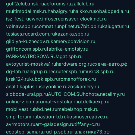
golf2club.msk.ru
aeforums.ru
zallclub.ru
multimodal.msk.ru
habaigry.ru
haikko.ru
sobakopedia.ru
isz-fest.ru
ewnc.info
screensaver-clock.net.ru
volnav.spb.ru
comnat.ru
npf.net.ru
7bit.pp.ru
kalugatur.ru
tesiaes.ru
card.com.ru
kazanka.spb.ru
gildiya-kuznecov.ru
kameryboavision.ru
griffoncom.spb.ru
fabrika-emotsiy.ru
PARK-MATROSOVA.RU
agat.spb.ru
avtoyurist-moskva1.ru
hardware.org.ru
схема-авто.рф
dg-lab.ru
angrup.ru
recruiter.spb.ru
music8.spb.ru
krsk124.ru
kubok.spb.ru
romanofforex.ru
analitikaplus.ru
spyonline.ru
zosikamery.ru
sloboda-ural.pp.ru
AUTO-COM.SU
hohota.net
alimy.ru
online-z.com
aromat-vostoka.ru
otdelkaexp.ru
mobilvest.ru
bbd.net.ru
mebelshop.msk.ru
smp-forum.ru
bastion-td.ru
kosmoscreative.ru
avrmotors.ru
art-galadesign.ru
tiffany-c.ru
ecostep-samara.ru
d-p.spb.ru
галактика73.рф