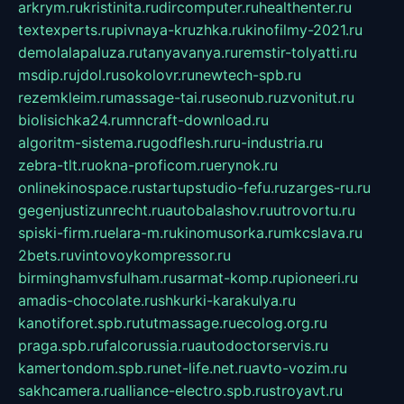
arkrym.ru
kristinita.ru
dircomputer.ru
healthenter.ru
textexperts.ru
pivnaya-kruzhka.ru
kinofilmy-2021.ru
demolalapaluza.ru
tanyavanya.ru
remstir-tolyatti.ru
msdip.ru
jdol.ru
sokolovr.ru
newtech-spb.ru
rezemkleim.ru
massage-tai.ru
seonub.ru
zvonitut.ru
biolisichka24.ru
mncraft-download.ru
algoritm-sistema.ru
godflesh.ru
ru-industria.ru
zebra-tlt.ru
okna-proficom.ru
erynok.ru
onlinekinospace.ru
startupstudio-fefu.ru
zarges-ru.ru
gegenjustizunrecht.ru
autobalashov.ru
utrovortu.ru
spiski-firm.ru
elara-m.ru
kinomusorka.ru
mkcslava.ru
2bets.ru
vintovoykompressor.ru
birminghamvsfulham.ru
sarmat-komp.ru
pioneeri.ru
amadis-chocolate.ru
shkurki-karakulya.ru
kanotiforet.spb.ru
tutmassage.ru
ecolog.org.ru
praga.spb.ru
falcorussia.ru
autodoctorservis.ru
kamertondom.spb.ru
net-life.net.ru
avto-vozim.ru
sakhcamera.ru
alliance-electro.spb.ru
stroyavt.ru