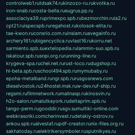
controlweb1.ru
tdsak74.ru
kinzozo-ru.ru
kvotka.ru
iron-snab.ru
costa-bella.ru
eugrus.pp.ru
associaciya39.ru
primexpo.spb.ru
bezmorchin.ru
ia2.ru
cpt21.ru
ispecspb.ru
regahost.ru
kolosok-elita.ru
tae-kwon.ru
consrio.com.ru
insiam.ru
avegainfo.ru
archery161.ru
bigencyclica.ru
vlast16.ru
korru.net
sarmiento.spb.su
extelopedia.ru
lammin-suo.spb.ru
iskatour.spb.ru
snpi.org.ru
running-line.ru
krygeva-spa.ru
chel.net.ru
rust-loco.ru
dugshop.ru
hl-beta.spb.ru
school494.spb.ru
mymubaby.ru
epoha-metalband.ru
ngr.spb.ru
rusgosnews.com
dieselvostok.ru
24hostel.msk.ru
w-dev.ru
f-ship.ru
regsmi.ru
filmnetwork.ru
malinasp.ru
kinosvin.ru
h2o-salon.ru
malutkayork.ru
deltaprim.spb.ru
tango-perm.ru
gooddir.ru
sgv.su
multiki-online.com
webkrasotki.com
cherinvest.ru
detskiy-ostrov.ru
ankou.spb.ru
alvesta1.ru
pdf-creator.ru
nix-files.org.ru
sakhatoday.ru
elektrikersymboler.ru
sputnikyes.ru