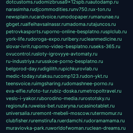
dotcustoms.ru
domizbrusa9x12spb.ru
autodamp.ru
narasimha.ru
djcommodities.ru
nv750.ru
x-ton.ru
newsplain.ru
cardvoice.ru
modopaper.ru
manunae.ru
gbget.ru
alfeihavsalnassr.ru
madoma.ru
tajuncos.ru
petrovkasports.ru
porno-online-besplatno.ru
splclub.ru
york-life.ru
doroga-expo.ru
ribery.ru
cleanmedicine.ru
slovar-ivrit.ru
porno-video-besplatno.ru
seks-365.ru
ovucontrol.ru
sloty-igrovyye-avtomaty.ru
ru-industriya.ru
russkoe-porno-besplatno.ru
belgorod-day.ru
digilith.ru
pichkurovlab.ru
medic-today.ru
taksu.ru
comp123.ru
don-ykt.ru
teensvoice.ru
imgsharing.ru
domashnee-porno.ru
eva-elfie.ru
foto-tur.ru
biz-doska.ru
metropoltravel.ru
veslo-i-yakor.ru
borodino-media.ru
rostotsky.ru
regionufa.ru
weiss-bet.ru
zaryna.ru
casinotablet.ru
universalia.ru
remont-mebeli-moscow.ru
termomur.ru
clubfisher.ru
remstirufa.ru
erdamchi.ru
doramamama.ru
muraviovka-park.ru
worldofwoman.ru
clean-dreams.ru