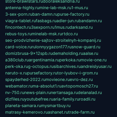
store-brawlstars.ru
dooraleksandria.ru
antenna-highly.ru
mine-lab-msk.ru
1-mus.ru
3-sex-porn.ru
ban-damn.ru
purse-factory.ru
viagra-tablet.ru
fasbags.ru
adler-jun.ru
bandamn.ru
fincontech.ru
3sexporn.ru
1mus.ru
darksand.ru
rebus-toys.ru
minelab-msk.ru
rtdco.ru
seo-prodvizhenie-sajtov-stroitelnyh-kompanij.ru
card-voice.ru
rulonnyygazon177.ru
snow-guard.ru
domizbrusa-9x12spb.ru
demaholding.ru
aalse.ru
a380club.ru
argentinamia.ru
perkoka.ru
movie-one.ru
perk-oka.ru
g-octopus.ru
sibarchives.ru
andreislyusar.ru
naruto-x.ru
pursefactory.ru
tor-lyubov-i-grom.ru
spayderhed-2022.ru
movieone.ru
evro-dez.ru
webamator.ru
ma-absolut1.ru
avtopomosch27.ru
nv-750.ru
news-plain.ru
nertansaga.ru
delanalad.ru
dizfiles.ru
youtubefree.ru
aria-family.ru
roadli.ru
planeta-samara.ru
mysmartbuy.ru
matrasy-kemerovo.ru
ashanet.ru
trade-farm.ru