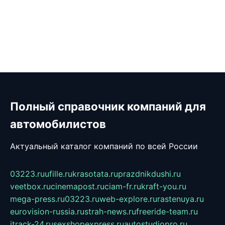
Полный справочник компаний для
автомобилистов
Актуальный каталог компаний по всей России
03223.ru
ufille.ru
krasotata.ru
prazdnikdushi.ru
veetbox.ru
cinemapost.ru
ciam-fr.ru
kraft-you.ru
mega-press.ru
03223.ru
web-explore.ru
rastenuya.ru
eurovision-russia.ru
strah-news.ru
freeride-team.ru
itrack-24.ru
sexshopexpress.ru
autostudiopro.ru