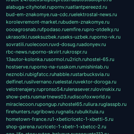
alabuga-cityhotel.ru
pornv.ru
atlantpereezd.ru
bud-em-znakomye.ru
a-cdc.ru
elektrostal-news.ru
korolevremont-market.ru
budem-znakomye.ru
oooagrosnab.ru
fpodaso.ru
emfire.ru
pro-otdelky.ru
ukrasotki.ru
seksuzbek.ru
seks-uzbek.ru
porno-vk.ru
sovratili.ru
olecoon.ru
vd-dosug.ru
adonyev.ru
rbc-news.ru
porno-skvirt.ru
krospr.ru
13autor-kolonka.ru
sormol.ru
2rich.ru
hostel-65.ru
hostserve.ru
porno-na-russkom.ru
mishinlab.ru
neznobi.ru
bigfatcc.ru
habble.ru
starbucksvia.ru
delfinet.ru
silvernano.ru
elestal.ru
vektor-doroga.ru
velotrenajery.ru
pronso54.ru
lenasever.ru
lovinskix.ru
show-pets.ru
smartnews03.ru
discofoxworld.ru
miraclecoon.ru
pongup.ru
hostel65.ru
liura.ru
glasspb.ru
firehunters.ru
gribowo.ru
gnalis.ru
bulkitula.ru
hometown-france.ru
1-xbeticricetc-1-xbetti-5.ru
shop-garena.ru
cricetc-1-xbetr-1-xbetcc-2.ru