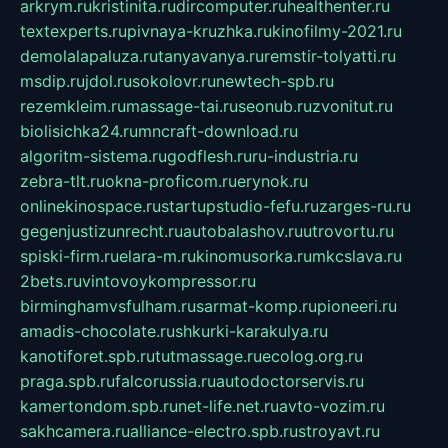
arkrym.ru
kristinita.ru
dircomputer.ru
healthenter.ru
textexperts.ru
pivnaya-kruzhka.ru
kinofilmy-2021.ru
demolalapaluza.ru
tanyavanya.ru
remstir-tolyatti.ru
msdip.ru
jdol.ru
sokolovr.ru
newtech-spb.ru
rezemkleim.ru
massage-tai.ru
seonub.ru
zvonitut.ru
biolisichka24.ru
mncraft-download.ru
algoritm-sistema.ru
godflesh.ru
ru-industria.ru
zebra-tlt.ru
okna-proficom.ru
erynok.ru
onlinekinospace.ru
startupstudio-fefu.ru
zarges-ru.ru
gegenjustizunrecht.ru
autobalashov.ru
utrovortu.ru
spiski-firm.ru
elara-m.ru
kinomusorka.ru
mkcslava.ru
2bets.ru
vintovoykompressor.ru
birminghamvsfulham.ru
sarmat-komp.ru
pioneeri.ru
amadis-chocolate.ru
shkurki-karakulya.ru
kanotiforet.spb.ru
tutmassage.ru
ecolog.org.ru
praga.spb.ru
falcorussia.ru
autodoctorservis.ru
kamertondom.spb.ru
net-life.net.ru
avto-vozim.ru
sakhcamera.ru
alliance-electro.spb.ru
stroyavt.ru