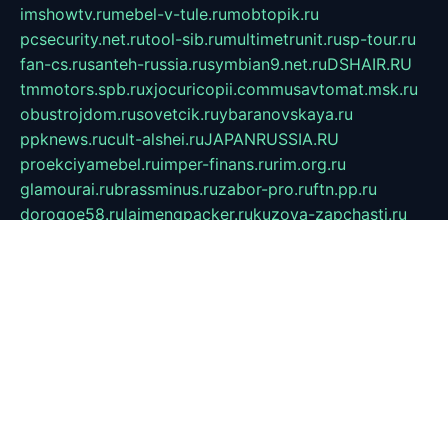
imshowtv.ru
mebel-v-tule.ru
mobtopik.ru
pcsecurity.net.ru
tool-sib.ru
multimetrunit.ru
sp-tour.ru
fan-cs.ru
santeh-russia.ru
symbian9.net.ru
DSHAIR.RU
tmmotors.spb.ru
xjocuricopii.com
musavtomat.msk.ru
obustrojdom.ru
sovetcik.ru
ybaranovskaya.ru
ppknews.ru
cult-alshei.ru
JAPANRUSSIA.RU
proekciyamebel.ru
imper-finans.ru
rim.org.ru
glamourai.ru
brassminus.ru
zabor-pro.ru
ftn.pp.ru
dorogoe58.ru
laimengpacker.ru
kuzova-zapchasti.ru
sageerp.ru
taxodrom.ru
dsrazvitie.ru
hardcity.net.ru
ratinghomegames.ru
topservice25.ru
gubernyan.ru
gtglasslined.ru
ii4.ru
tssport.spb.ru
andorra24.com
blackwallstreet.ru
oboimos.ru
optim-doors.com.ru
ikuch.ru
nycr.org.ru
npa21.ru
vremya-ch.spb.ru
desert000.ru
ivtorgi.ru
ifiori.ru
catalog-statei.ru
dcv.org.ru
spetsmaster174.ru
ipkameryhiseeu.ru
dum26.ru
ruspol.spb.ru
fr-opendp.ru
kam-solnyshko.ru
cheyenne-arapaho.ru
sevzapmetal.spb.ru