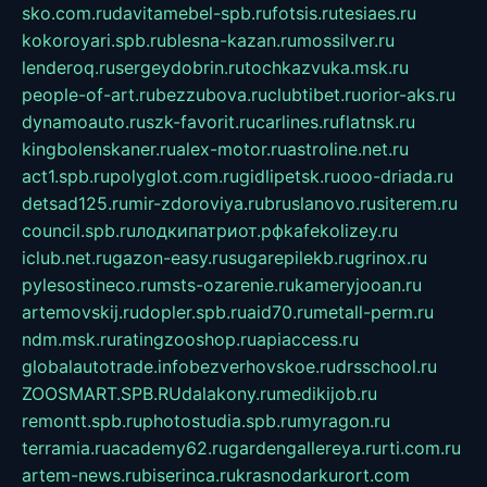
sko.com.ru
davitamebel-spb.ru
fotsis.ru
tesiaes.ru
kokoroyari.spb.ru
blesna-kazan.ru
mossilver.ru
lenderoq.ru
sergeydobrin.ru
tochkazvuka.msk.ru
people-of-art.ru
bezzubova.ru
clubtibet.ru
orior-aks.ru
dynamoauto.ru
szk-favorit.ru
carlines.ru
flatnsk.ru
kingbolenskaner.ru
alex-motor.ru
astroline.net.ru
act1.spb.ru
polyglot.com.ru
gidlipetsk.ru
ooo-driada.ru
detsad125.ru
mir-zdoroviya.ru
bruslanovo.ru
siterem.ru
council.spb.ru
лодкипатриот.рф
kafekolizey.ru
iclub.net.ru
gazon-easy.ru
sugarepilekb.ru
grinox.ru
pylesostineco.ru
msts-ozarenie.ru
kameryjooan.ru
artemovskij.ru
dopler.spb.ru
aid70.ru
metall-perm.ru
ndm.msk.ru
ratingzooshop.ru
apiaccess.ru
globalautotrade.info
bezverhovskoe.ru
drsschool.ru
ZOOSMART.SPB.RU
dalakony.ru
medikijob.ru
remontt.spb.ru
photostudia.spb.ru
myragon.ru
terramia.ru
academy62.ru
gardengallereya.ru
rti.com.ru
artem-news.ru
biserinca.ru
krasnodarkurort.com