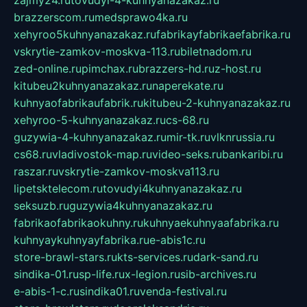
zajmy24.ru
tovudyi-4-kuhnyanazakaz.ru
brazzerscom.ru
medsprawo4ka.ru
xehyroo5kuhnyanazakaz.ru
fabrikayfabrikaefabrika.ru
vskrytie-zamkov-moskva-113.ru
biletnadom.ru
zed-online.ru
pimchax.ru
brazzers-hd.ru
z-host.ru
kitubeu2kuhnyanazakaz.ru
naperekate.ru
kuhnyaofabrikaufabrik.ru
kitubeu-2-kuhnyanazakaz.ru
xehyroo-5-kuhnyanazakaz.ru
cs-68.ru
guzywia-4-kuhnyanazakaz.ru
mir-tk.ru
vlknrussia.ru
cs68.ru
vladivostok-map.ru
video-seks.ru
bankaribi.ru
raszar.ru
vskrytie-zamkov-moskva113.ru
lipetsktelecom.ru
tovudyi4kuhnyanazakaz.ru
seksuzb.ru
guzywia4kuhnyanazakaz.ru
fabrikaofabrikaokuhny.ru
kuhnyaekuhnyaafabrika.ru
kuhnyaykuhnyayfabrika.ru
e-abis1c.ru
store-brawl-stars.ru
kts-services.ru
dark-sand.ru
sindika-01.ru
sp-life.ru
x-legion.ru
sib-archives.ru
e-abis-1-c.ru
sindika01.ru
venda-festival.ru