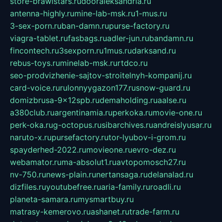
store-brawlstars.ru
dooraleksandria.ru
antenna-highly.ru
mine-lab-msk.ru
1-mus.ru
3-sex-porn.ru
ban-damn.ru
purse-factory.ru
viagra-tablet.ru
fasbags.ru
adler-jun.ru
bandamn.ru
fincontech.ru
3sexporn.ru
1mus.ru
darksand.ru
rebus-toys.ru
minelab-msk.ru
rtdco.ru
seo-prodvizhenie-sajtov-stroitelnyh-kompanij.ru
card-voice.ru
rulonnyygazon177.ru
snow-guard.ru
domizbrusa-9x12spb.ru
demaholding.ru
aalse.ru
a380club.ru
argentinamia.ru
perkoka.ru
movie-one.ru
perk-oka.ru
g-octopus.ru
sibarchives.ru
andreislyusar.ru
naruto-x.ru
pursefactory.ru
tor-lyubov-i-grom.ru
spayderhed-2022.ru
movieone.ru
evro-dez.ru
webamator.ru
ma-absolut1.ru
avtopomosch27.ru
nv-750.ru
news-plain.ru
nertansaga.ru
delanalad.ru
dizfiles.ru
youtubefree.ru
aria-family.ru
roadli.ru
planeta-samara.ru
mysmartbuy.ru
matrasy-kemerovo.ru
ashanet.ru
trade-farm.ru