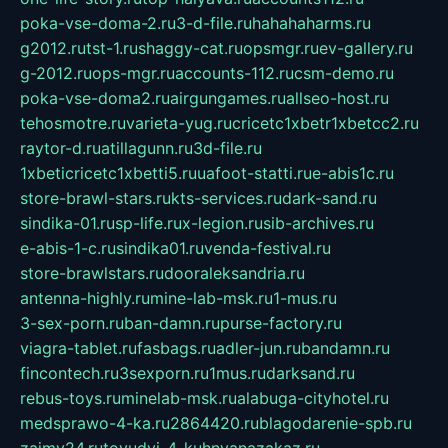
poka-vse-doma-2.ru
3-d-file.ru
hahahaharms.ru
g2012.ru
tst-1.ru
shaggy-cat.ru
opsmgr.ru
ev-gallery.ru
g-2012.ru
ops-mgr.ru
accounts-112.ru
csm-demo.ru
poka-vse-doma2.ru
airgungames.ru
allseo-host.ru
tehosmotre.ru
varieta-yug.ru
cricetc1xbetr1xbetcc2.ru
raytor-d.ru
atillagunn.ru
3d-file.ru
1xbeticricetc1xbetti5.ru
uafoot-statti.ru
e-abis1c.ru
store-brawl-stars.ru
kts-services.ru
dark-sand.ru
sindika-01.ru
sp-life.ru
x-legion.ru
sib-archives.ru
e-abis-1-c.ru
sindika01.ru
venda-festival.ru
store-brawlstars.ru
dooraleksandria.ru
antenna-highly.ru
mine-lab-msk.ru
1-mus.ru
3-sex-porn.ru
ban-damn.ru
purse-factory.ru
viagra-tablet.ru
fasbags.ru
adler-jun.ru
bandamn.ru
fincontech.ru
3sexporn.ru
1mus.ru
darksand.ru
rebus-toys.ru
minelab-msk.ru
alabuga-cityhotel.ru
medsprawo-4-ka.ru
2864420.ru
blagodarenie-spb.ru