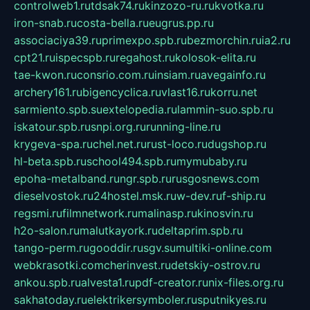
controlweb1.ru
tdsak74.ru
kinzozo-ru.ru
kvotka.ru
iron-snab.ru
costa-bella.ru
eugrus.pp.ru
associaciya39.ru
primexpo.spb.ru
bezmorchin.ru
ia2.ru
cpt21.ru
ispecspb.ru
regahost.ru
kolosok-elita.ru
tae-kwon.ru
consrio.com.ru
insiam.ru
avegainfo.ru
archery161.ru
bigencyclica.ru
vlast16.ru
korru.net
sarmiento.spb.su
extelopedia.ru
lammin-suo.spb.ru
iskatour.spb.ru
snpi.org.ru
running-line.ru
krygeva-spa.ru
chel.net.ru
rust-loco.ru
dugshop.ru
hl-beta.spb.ru
school494.spb.ru
mymubaby.ru
epoha-metalband.ru
ngr.spb.ru
rusgosnews.com
dieselvostok.ru
24hostel.msk.ru
w-dev.ru
f-ship.ru
regsmi.ru
filmnetwork.ru
malinasp.ru
kinosvin.ru
h2o-salon.ru
malutkayork.ru
deltaprim.spb.ru
tango-perm.ru
gooddir.ru
sgv.su
multiki-online.com
webkrasotki.com
cherinvest.ru
detskiy-ostrov.ru
ankou.spb.ru
alvesta1.ru
pdf-creator.ru
nix-files.org.ru
sakhatoday.ru
elektrikersymboler.ru
sputnikyes.ru