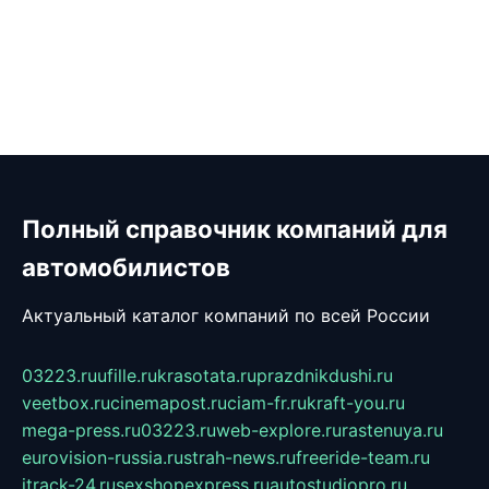
Полный справочник компаний для
автомобилистов
Актуальный каталог компаний по всей России
03223.ru
ufille.ru
krasotata.ru
prazdnikdushi.ru
veetbox.ru
cinemapost.ru
ciam-fr.ru
kraft-you.ru
mega-press.ru
03223.ru
web-explore.ru
rastenuya.ru
eurovision-russia.ru
strah-news.ru
freeride-team.ru
itrack-24.ru
sexshopexpress.ru
autostudiopro.ru