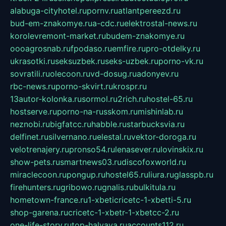
alabuga-cityhotel.ru
pornv.ru
atlantpereezd.ru
bud-em-znakomye.ru
a-cdc.ru
elektrostal-news.ru
korolevremont-market.ru
budem-znakomye.ru
oooagrosnab.ru
fpodaso.ru
emfire.ru
pro-otdelky.ru
ukrasotki.ru
seksuzbek.ru
seks-uzbek.ru
porno-vk.ru
sovratili.ru
olecoon.ru
vd-dosug.ru
adonyev.ru
rbc-news.ru
porno-skvirt.ru
krospr.ru
13autor-kolonka.ru
sormol.ru
2rich.ru
hostel-65.ru
hostserve.ru
porno-na-russkom.ru
mishinlab.ru
neznobi.ru
bigfatcc.ru
habble.ru
starbucksvia.ru
delfinet.ru
silvernano.ru
elestal.ru
vektor-doroga.ru
velotrenajery.ru
pronso54.ru
lenasever.ru
lovinskix.ru
show-pets.ru
smartnews03.ru
discofoxworld.ru
miraclecoon.ru
pongup.ru
hostel65.ru
liura.ru
glasspb.ru
firehunters.ru
gribowo.ru
gnalis.ru
bulkitula.ru
hometown-france.ru
1-xbeticricetc-1-xbetti-5.ru
shop-garena.ru
cricetc-1-xbetr-1-xbetcc-2.ru
one-life-story.ru
top-halyava.ru
accounts112.ru