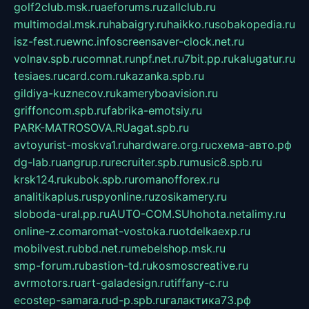
golf2club.msk.ru
aeforums.ru
zallclub.ru
multimodal.msk.ru
habaigry.ru
haikko.ru
sobakopedia.ru
isz-fest.ru
ewnc.info
screensaver-clock.net.ru
volnav.spb.ru
comnat.ru
npf.net.ru
7bit.pp.ru
kalugatur.ru
tesiaes.ru
card.com.ru
kazanka.spb.ru
gildiya-kuznecov.ru
kameryboavision.ru
griffoncom.spb.ru
fabrika-emotsiy.ru
PARK-MATROSOVA.RU
agat.spb.ru
avtoyurist-moskva1.ru
hardware.org.ru
схема-авто.рф
dg-lab.ru
angrup.ru
recruiter.spb.ru
music8.spb.ru
krsk124.ru
kubok.spb.ru
romanofforex.ru
analitikaplus.ru
spyonline.ru
zosikamery.ru
sloboda-ural.pp.ru
AUTO-COM.SU
hohota.net
alimy.ru
online-z.com
aromat-vostoka.ru
otdelkaexp.ru
mobilvest.ru
bbd.net.ru
mebelshop.msk.ru
smp-forum.ru
bastion-td.ru
kosmoscreative.ru
avrmotors.ru
art-galadesign.ru
tiffany-c.ru
ecostep-samara.ru
d-p.spb.ru
галактика73.рф