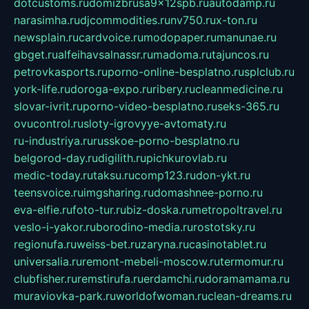
dotcustoms.ru
domizbrusa9x12spb.ru
autodamp.ru
narasimha.ru
djcommodities.ru
nv750.ru
x-ton.ru
newsplain.ru
cardvoice.ru
modopaper.ru
manunae.ru
gbget.ru
alfeihavsalnassr.ru
madoma.ru
tajuncos.ru
petrovkasports.ru
porno-online-besplatno.ru
splclub.ru
york-life.ru
doroga-expo.ru
ribery.ru
cleanmedicine.ru
slovar-ivrit.ru
porno-video-besplatno.ru
seks-365.ru
ovucontrol.ru
sloty-igrovyye-avtomaty.ru
ru-industriya.ru
russkoe-porno-besplatno.ru
belgorod-day.ru
digilith.ru
pichkurovlab.ru
medic-today.ru
taksu.ru
comp123.ru
don-ykt.ru
teensvoice.ru
imgsharing.ru
domashnee-porno.ru
eva-elfie.ru
foto-tur.ru
biz-doska.ru
metropoltravel.ru
veslo-i-yakor.ru
borodino-media.ru
rostotsky.ru
regionufa.ru
weiss-bet.ru
zaryna.ru
casinotablet.ru
universalia.ru
remont-mebeli-moscow.ru
termomur.ru
clubfisher.ru
remstirufa.ru
erdamchi.ru
doramamama.ru
muraviovka-park.ru
worldofwoman.ru
clean-dreams.ru