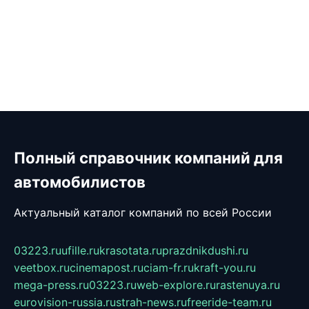
Полный справочник компаний для
автомобилистов
Актуальный каталог компаний по всей России
03223.ru
ufille.ru
krasotata.ru
prazdnikdushi.ru
veetbox.ru
cinemapost.ru
ciam-fr.ru
kraft-you.ru
mega-press.ru
03223.ru
web-explore.ru
rastenuya.ru
eurovision-russia.ru
strah-news.ru
freeride-team.ru