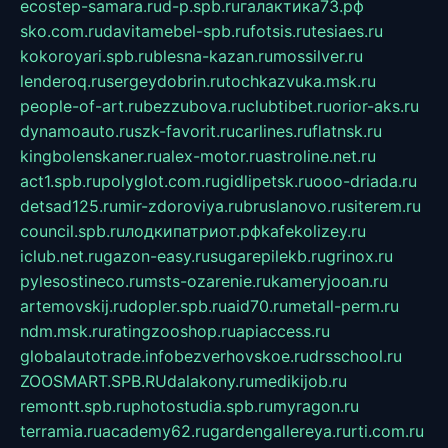
ecostep-samara.ru
d-p.spb.ru
галактика73.рф
sko.com.ru
davitamebel-spb.ru
fotsis.ru
tesiaes.ru
kokoroyari.spb.ru
blesna-kazan.ru
mossilver.ru
lenderoq.ru
sergeydobrin.ru
tochkazvuka.msk.ru
people-of-art.ru
bezzubova.ru
clubtibet.ru
orior-aks.ru
dynamoauto.ru
szk-favorit.ru
carlines.ru
flatnsk.ru
kingbolenskaner.ru
alex-motor.ru
astroline.net.ru
act1.spb.ru
polyglot.com.ru
gidlipetsk.ru
ooo-driada.ru
detsad125.ru
mir-zdoroviya.ru
bruslanovo.ru
siterem.ru
council.spb.ru
лодкипатриот.рф
kafekolizey.ru
iclub.net.ru
gazon-easy.ru
sugarepilekb.ru
grinox.ru
pylesostineco.ru
msts-ozarenie.ru
kameryjooan.ru
artemovskij.ru
dopler.spb.ru
aid70.ru
metall-perm.ru
ndm.msk.ru
ratingzooshop.ru
apiaccess.ru
globalautotrade.info
bezverhovskoe.ru
drsschool.ru
ZOOSMART.SPB.RU
dalakony.ru
medikijob.ru
remontt.spb.ru
photostudia.spb.ru
myragon.ru
terramia.ru
academy62.ru
gardengallereya.ru
rti.com.ru