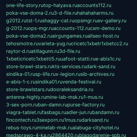
one-life-story.ru
top-halyava.ru
accounts112.ru
poka-vse-doma-2.ru
3-d-file.ru
hahahaharms.ru
g2012.ru
tst-1.ru
shaggy-cat.ru
opsmgr.ru
ev-gallery.ru
g-2012.ru
ops-mgr.ru
accounts-112.ru
csm-demo.ru
poka-vse-doma2.ru
airgungames.ru
allseo-host.ru
tehosmotre.ru
varieta-yug.ru
cricetc1xbetr1xbetcc2.ru
raytor-d.ru
atillagunn.ru
3d-file.ru
1xbeticricetc1xbetti5.ru
uafoot-statti.ru
e-abis1c.ru
store-brawl-stars.ru
kts-services.ru
dark-sand.ru
sindika-01.ru
sp-life.ru
x-legion.ru
sib-archives.ru
e-abis-1-c.ru
sindika01.ru
venda-festival.ru
store-brawlstars.ru
dooraleksandria.ru
antenna-highly.ru
mine-lab-msk.ru
1-mus.ru
3-sex-porn.ru
ban-damn.ru
purse-factory.ru
viagra-tablet.ru
fasbags.ru
adler-jun.ru
bandamn.ru
fincontech.ru
3sexporn.ru
1mus.ru
darksand.ru
rebus-toys.ru
minelab-msk.ru
alabuga-cityhotel.ru
medsprawo-4-ka.ru
2864420.ru
blagodarenie-spb.ru