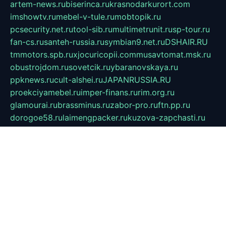
artem-news.ru
biserinca.ru
krasnodarkurort.com
imshowtv.ru
mebel-v-tule.ru
mobtopik.ru
pcsecurity.net.ru
tool-sib.ru
multimetrunit.ru
sp-tour.ru
fan-cs.ru
santeh-russia.ru
symbian9.net.ru
DSHAIR.RU
tmmotors.spb.ru
xjocuricopii.com
musavtomat.msk.ru
obustrojdom.ru
sovetcik.ru
ybaranovskaya.ru
ppknews.ru
cult-alshei.ru
JAPANRUSSIA.RU
proekciyamebel.ru
imper-finans.ru
rim.org.ru
glamourai.ru
brassminus.ru
zabor-pro.ru
ftn.pp.ru
dorogoe58.ru
laimengpacker.ru
kuzova-zapchasti.ru
sageerp.ru
taxodrom.ru
dsrazvitie.ru
hardcity.net.ru
ratinghomegames.ru
topservice25.ru
gubernyan.ru
gtglasslined.ru
ii4.ru
tssport.spb.ru
andorra24.com
blackwallstreet.ru
oboimos.ru
optim-doors.com.ru
ikuch.ru
nycr.org.ru
npa21.ru
vremya-ch.spb.ru
desert000.ru
ivtorgi.ru
ifiori.ru
catalog-statei.ru
dcv.org.ru
spetsmaster174.ru
ipkameryhiseeu.ru
dum26.ru
ruspol.spb.ru
fr-opendp.ru
kam-solnyshko.ru