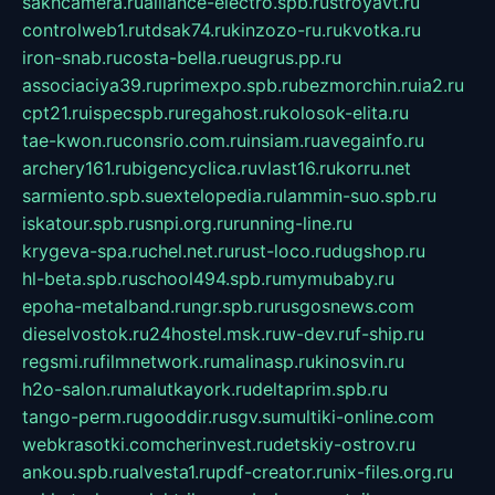
sakhcamera.ru
alliance-electro.spb.ru
stroyavt.ru
controlweb1.ru
tdsak74.ru
kinzozo-ru.ru
kvotka.ru
iron-snab.ru
costa-bella.ru
eugrus.pp.ru
associaciya39.ru
primexpo.spb.ru
bezmorchin.ru
ia2.ru
cpt21.ru
ispecspb.ru
regahost.ru
kolosok-elita.ru
tae-kwon.ru
consrio.com.ru
insiam.ru
avegainfo.ru
archery161.ru
bigencyclica.ru
vlast16.ru
korru.net
sarmiento.spb.su
extelopedia.ru
lammin-suo.spb.ru
iskatour.spb.ru
snpi.org.ru
running-line.ru
krygeva-spa.ru
chel.net.ru
rust-loco.ru
dugshop.ru
hl-beta.spb.ru
school494.spb.ru
mymubaby.ru
epoha-metalband.ru
ngr.spb.ru
rusgosnews.com
dieselvostok.ru
24hostel.msk.ru
w-dev.ru
f-ship.ru
regsmi.ru
filmnetwork.ru
malinasp.ru
kinosvin.ru
h2o-salon.ru
malutkayork.ru
deltaprim.spb.ru
tango-perm.ru
gooddir.ru
sgv.su
multiki-online.com
webkrasotki.com
cherinvest.ru
detskiy-ostrov.ru
ankou.spb.ru
alvesta1.ru
pdf-creator.ru
nix-files.org.ru