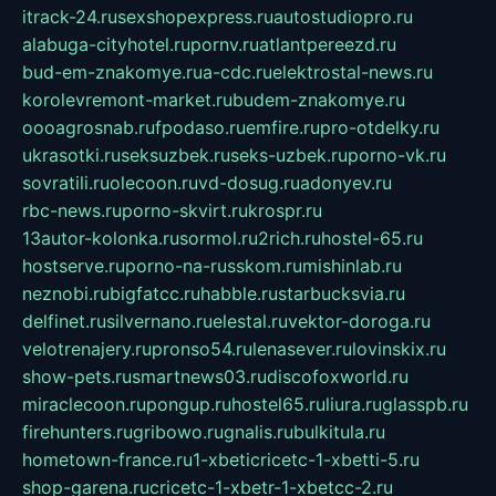
itrack-24.ru
sexshopexpress.ru
autostudiopro.ru
alabuga-cityhotel.ru
pornv.ru
atlantpereezd.ru
bud-em-znakomye.ru
a-cdc.ru
elektrostal-news.ru
korolevremont-market.ru
budem-znakomye.ru
oooagrosnab.ru
fpodaso.ru
emfire.ru
pro-otdelky.ru
ukrasotki.ru
seksuzbek.ru
seks-uzbek.ru
porno-vk.ru
sovratili.ru
olecoon.ru
vd-dosug.ru
adonyev.ru
rbc-news.ru
porno-skvirt.ru
krospr.ru
13autor-kolonka.ru
sormol.ru
2rich.ru
hostel-65.ru
hostserve.ru
porno-na-russkom.ru
mishinlab.ru
neznobi.ru
bigfatcc.ru
habble.ru
starbucksvia.ru
delfinet.ru
silvernano.ru
elestal.ru
vektor-doroga.ru
velotrenajery.ru
pronso54.ru
lenasever.ru
lovinskix.ru
show-pets.ru
smartnews03.ru
discofoxworld.ru
miraclecoon.ru
pongup.ru
hostel65.ru
liura.ru
glasspb.ru
firehunters.ru
gribowo.ru
gnalis.ru
bulkitula.ru
hometown-france.ru
1-xbeticricetc-1-xbetti-5.ru
shop-garena.ru
cricetc-1-xbetr-1-xbetcc-2.ru