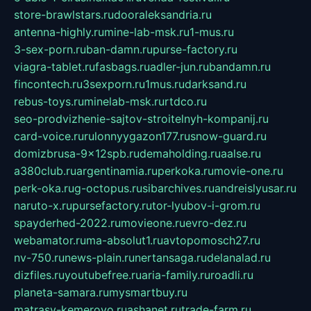
store-brawlstars.ru
dooraleksandria.ru
antenna-highly.ru
mine-lab-msk.ru
1-mus.ru
3-sex-porn.ru
ban-damn.ru
purse-factory.ru
viagra-tablet.ru
fasbags.ru
adler-jun.ru
bandamn.ru
fincontech.ru
3sexporn.ru
1mus.ru
darksand.ru
rebus-toys.ru
minelab-msk.ru
rtdco.ru
seo-prodvizhenie-sajtov-stroitelnyh-kompanij.ru
card-voice.ru
rulonnyygazon177.ru
snow-guard.ru
domizbrusa-9x12spb.ru
demaholding.ru
aalse.ru
a380club.ru
argentinamia.ru
perkoka.ru
movie-one.ru
perk-oka.ru
g-octopus.ru
sibarchives.ru
andreislyusar.ru
naruto-x.ru
pursefactory.ru
tor-lyubov-i-grom.ru
spayderhed-2022.ru
movieone.ru
evro-dez.ru
webamator.ru
ma-absolut1.ru
avtopomosch27.ru
nv-750.ru
news-plain.ru
nertansaga.ru
delanalad.ru
dizfiles.ru
youtubefree.ru
aria-family.ru
roadli.ru
planeta-samara.ru
mysmartbuy.ru
matrasy-kemerovo.ru
ashanet.ru
trade-farm.ru