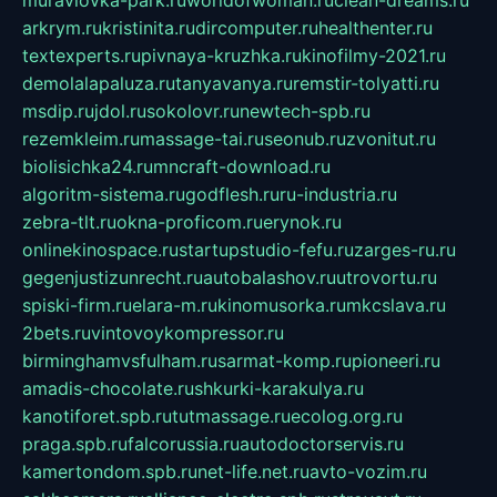
arkrym.ru
kristinita.ru
dircomputer.ru
healthenter.ru
textexperts.ru
pivnaya-kruzhka.ru
kinofilmy-2021.ru
demolalapaluza.ru
tanyavanya.ru
remstir-tolyatti.ru
msdip.ru
jdol.ru
sokolovr.ru
newtech-spb.ru
rezemkleim.ru
massage-tai.ru
seonub.ru
zvonitut.ru
biolisichka24.ru
mncraft-download.ru
algoritm-sistema.ru
godflesh.ru
ru-industria.ru
zebra-tlt.ru
okna-proficom.ru
erynok.ru
onlinekinospace.ru
startupstudio-fefu.ru
zarges-ru.ru
gegenjustizunrecht.ru
autobalashov.ru
utrovortu.ru
spiski-firm.ru
elara-m.ru
kinomusorka.ru
mkcslava.ru
2bets.ru
vintovoykompressor.ru
birminghamvsfulham.ru
sarmat-komp.ru
pioneeri.ru
amadis-chocolate.ru
shkurki-karakulya.ru
kanotiforet.spb.ru
tutmassage.ru
ecolog.org.ru
praga.spb.ru
falcorussia.ru
autodoctorservis.ru
kamertondom.spb.ru
net-life.net.ru
avto-vozim.ru