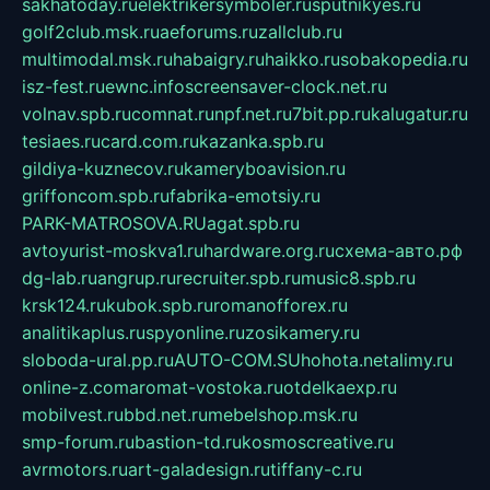
sakhatoday.ru
elektrikersymboler.ru
sputnikyes.ru
golf2club.msk.ru
aeforums.ru
zallclub.ru
multimodal.msk.ru
habaigry.ru
haikko.ru
sobakopedia.ru
isz-fest.ru
ewnc.info
screensaver-clock.net.ru
volnav.spb.ru
comnat.ru
npf.net.ru
7bit.pp.ru
kalugatur.ru
tesiaes.ru
card.com.ru
kazanka.spb.ru
gildiya-kuznecov.ru
kameryboavision.ru
griffoncom.spb.ru
fabrika-emotsiy.ru
PARK-MATROSOVA.RU
agat.spb.ru
avtoyurist-moskva1.ru
hardware.org.ru
схема-авто.рф
dg-lab.ru
angrup.ru
recruiter.spb.ru
music8.spb.ru
krsk124.ru
kubok.spb.ru
romanofforex.ru
analitikaplus.ru
spyonline.ru
zosikamery.ru
sloboda-ural.pp.ru
AUTO-COM.SU
hohota.net
alimy.ru
online-z.com
aromat-vostoka.ru
otdelkaexp.ru
mobilvest.ru
bbd.net.ru
mebelshop.msk.ru
smp-forum.ru
bastion-td.ru
kosmoscreative.ru
avrmotors.ru
art-galadesign.ru
tiffany-c.ru