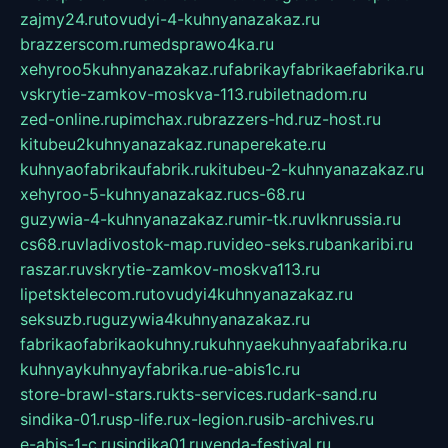
zajmy24.ru
tovudyi-4-kuhnyanazakaz.ru
brazzerscom.ru
medsprawo4ka.ru
xehyroo5kuhnyanazakaz.ru
fabrikayfabrikaefabrika.ru
vskrytie-zamkov-moskva-113.ru
biletnadom.ru
zed-online.ru
pimchax.ru
brazzers-hd.ru
z-host.ru
kitubeu2kuhnyanazakaz.ru
naperekate.ru
kuhnyaofabrikaufabrik.ru
kitubeu-2-kuhnyanazakaz.ru
xehyroo-5-kuhnyanazakaz.ru
cs-68.ru
guzywia-4-kuhnyanazakaz.ru
mir-tk.ru
vlknrussia.ru
cs68.ru
vladivostok-map.ru
video-seks.ru
bankaribi.ru
raszar.ru
vskrytie-zamkov-moskva113.ru
lipetsktelecom.ru
tovudyi4kuhnyanazakaz.ru
seksuzb.ru
guzywia4kuhnyanazakaz.ru
fabrikaofabrikaokuhny.ru
kuhnyaekuhnyaafabrika.ru
kuhnyaykuhnyayfabrika.ru
e-abis1c.ru
store-brawl-stars.ru
kts-services.ru
dark-sand.ru
sindika-01.ru
sp-life.ru
x-legion.ru
sib-archives.ru
e-abis-1-c.ru
sindika01.ru
venda-festival.ru