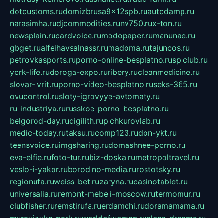
dotcustoms.ru
domizbrusa9x12spb.ru
autodamp.ru
narasimha.ru
djcommodities.ru
nv750.ru
x-ton.ru
newsplain.ru
cardvoice.ru
modopaper.ru
manunae.ru
gbget.ru
alfeihavsalnassr.ru
madoma.ru
tajuncos.ru
petrovkasports.ru
porno-online-besplatno.ru
splclub.ru
york-life.ru
doroga-expo.ru
ribery.ru
cleanmedicine.ru
slovar-ivrit.ru
porno-video-besplatno.ru
seks-365.ru
ovucontrol.ru
sloty-igrovyye-avtomaty.ru
ru-industriya.ru
russkoe-porno-besplatno.ru
belgorod-day.ru
digilith.ru
pichkurovlab.ru
medic-today.ru
taksu.ru
comp123.ru
don-ykt.ru
teensvoice.ru
imgsharing.ru
domashnee-porno.ru
eva-elfie.ru
foto-tur.ru
biz-doska.ru
metropoltravel.ru
veslo-i-yakor.ru
borodino-media.ru
rostotsky.ru
regionufa.ru
weiss-bet.ru
zaryna.ru
casinotablet.ru
universalia.ru
remont-mebeli-moscow.ru
termomur.ru
clubfisher.ru
remstirufa.ru
erdamchi.ru
doramamama.ru
muraviovka-park.ru
worldofwoman.ru
clean-dreams.ru