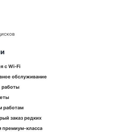
дисков
ми
 с Wi‑Fi
вное обслуживание
е работы
меты
м работам
рый заказ редких
м премиум-класса