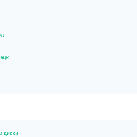
од
нецк
 и диски