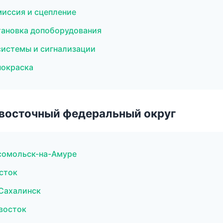
миссия и сцепление
становка допоборудования
системы и сигнализации
покраска
евосточный федеральный округ
сомольск-на-Амуре
осток
-Сахалинск
ивосток