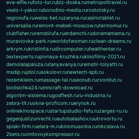
eva-elfie.ru
foto-tur.ru
biz-doska.ru
metropoltravel.ru
veslo-i-yakor.ru
borodino-media.ru
rostotsky.ru
regionufa.ru
weiss-bet.ru
zaryna.ru
casinotablet.ru
universalia.ru
remont-mebeli-moscow.ru
termomur.ru
clubfisher.ru
remstirufa.ru
erdamchi.ru
doramamama.ru
muraviovka-park.ru
worldofwoman.ru
clean-dreams.ru
arkrym.ru
kristinita.ru
dircomputer.ru
healthenter.ru
textexperts.ru
pivnaya-kruzhka.ru
kinofilmy-2021.ru
demolalapaluza.ru
tanyavanya.ru
remstir-tolyatti.ru
msdip.ru
jdol.ru
sokolovr.ru
newtech-spb.ru
rezemkleim.ru
massage-tai.ru
seonub.ru
zvonitut.ru
biolisichka24.ru
mncraft-download.ru
algoritm-sistema.ru
godflesh.ru
ru-industria.ru
zebra-tlt.ru
okna-proficom.ru
erynok.ru
onlinekinospace.ru
startupstudio-fefu.ru
zarges-ru.ru
gegenjustizunrecht.ru
autobalashov.ru
utrovortu.ru
spiski-firm.ru
elara-m.ru
kinomusorka.ru
mkcslava.ru
2bets.ru
vintovoykompressor.ru