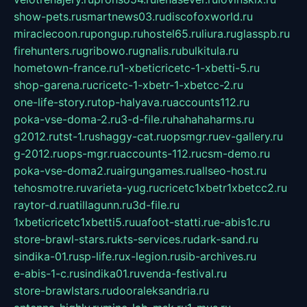
show-pets.ru
smartnews03.ru
discofoxworld.ru
miraclecoon.ru
pongup.ru
hostel65.ru
liura.ru
glasspb.ru
firehunters.ru
gribowo.ru
gnalis.ru
bulkitula.ru
hometown-france.ru
1-xbeticricetc-1-xbetti-5.ru
shop-garena.ru
cricetc-1-xbetr-1-xbetcc-2.ru
one-life-story.ru
top-halyava.ru
accounts112.ru
poka-vse-doma-2.ru
3-d-file.ru
hahahaharms.ru
g2012.ru
tst-1.ru
shaggy-cat.ru
opsmgr.ru
ev-gallery.ru
g-2012.ru
ops-mgr.ru
accounts-112.ru
csm-demo.ru
poka-vse-doma2.ru
airgungames.ru
allseo-host.ru
tehosmotre.ru
varieta-yug.ru
cricetc1xbetr1xbetcc2.ru
raytor-d.ru
atillagunn.ru
3d-file.ru
1xbeticricetc1xbetti5.ru
uafoot-statti.ru
e-abis1c.ru
store-brawl-stars.ru
kts-services.ru
dark-sand.ru
sindika-01.ru
sp-life.ru
x-legion.ru
sib-archives.ru
e-abis-1-c.ru
sindika01.ru
venda-festival.ru
store-brawlstars.ru
dooraleksandria.ru