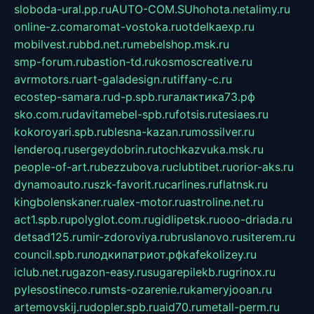
sloboda-ural.pp.ru
AUTO-COM.SU
hohota.net
alimy.ru
online-z.com
aromat-vostoka.ru
otdelkaexp.ru
mobilvest.ru
bbd.net.ru
mebelshop.msk.ru
smp-forum.ru
bastion-td.ru
kosmoscreative.ru
avrmotors.ru
art-galadesign.ru
tiffany-c.ru
ecostep-samara.ru
d-p.spb.ru
галактика73.рф
sko.com.ru
davitamebel-spb.ru
fotsis.ru
tesiaes.ru
kokoroyari.spb.ru
blesna-kazan.ru
mossilver.ru
lenderoq.ru
sergeydobrin.ru
tochkazvuka.msk.ru
people-of-art.ru
bezzubova.ru
clubtibet.ru
orior-aks.ru
dynamoauto.ru
szk-favorit.ru
carlines.ru
flatnsk.ru
kingbolenskaner.ru
alex-motor.ru
astroline.net.ru
act1.spb.ru
polyglot.com.ru
gidlipetsk.ru
ooo-driada.ru
detsad125.ru
mir-zdoroviya.ru
bruslanovo.ru
siterem.ru
council.spb.ru
лодкипатриот.рф
kafekolizey.ru
iclub.net.ru
gazon-easy.ru
sugarepilekb.ru
grinox.ru
pylesostineco.ru
msts-ozarenie.ru
kameryjooan.ru
artemovskij.ru
dopler.spb.ru
aid70.ru
metall-perm.ru