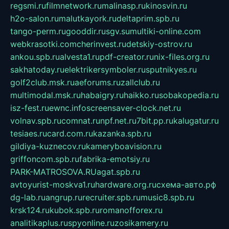
regsmi.ru
filmnetwork.ru
malinasp.ru
kinosvin.ru
h2o-salon.ru
malutkayork.ru
deltaprim.spb.ru
tango-perm.ru
gooddir.ru
sgv.su
multiki-online.com
webkrasotki.com
cherinvest.ru
detskiy-ostrov.ru
ankou.spb.ru
alvesta1.ru
pdf-creator.ru
nix-files.org.ru
sakhatoday.ru
elektrikersymboler.ru
sputnikyes.ru
golf2club.msk.ru
aeforums.ru
zallclub.ru
multimodal.msk.ru
habaigry.ru
haikko.ru
sobakopedia.ru
isz-fest.ru
ewnc.info
screensaver-clock.net.ru
volnav.spb.ru
comnat.ru
npf.net.ru
7bit.pp.ru
kalugatur.ru
tesiaes.ru
card.com.ru
kazanka.spb.ru
gildiya-kuznecov.ru
kameryboavision.ru
griffoncom.spb.ru
fabrika-emotsiy.ru
PARK-MATROSOVA.RU
agat.spb.ru
avtoyurist-moskva1.ru
hardware.org.ru
схема-авто.рф
dg-lab.ru
angrup.ru
recruiter.spb.ru
music8.spb.ru
krsk124.ru
kubok.spb.ru
romanofforex.ru
analitikaplus.ru
spyonline.ru
zosikamery.ru