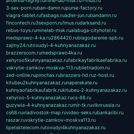
antenna-highly.ru
mine-lab-msk.ru
1-mus.ru
3-sex-porn.ru
ban-damn.ru
purse-factory.ru
viagra-tablet.ru
fasbags.ru
adler-jun.ru
bandamn.ru
fincontech.ru
3sexporn.ru
1mus.ru
darksand.ru
rebus-toys.ru
minelab-msk.ru
alabuga-cityhotel.ru
medsprawo-4-ka.ru
2864420.ru
blagodarenie-spb.ru
zajmy24.ru
tovudyi-4-kuhnyanazakaz.ru
brazzerscom.ru
medsprawo4ka.ru
xehyroo5kuhnyanazakaz.ru
fabrikayfabrikaefabrika.ru
vskrytie-zamkov-moskva-113.ru
biletnadom.ru
zed-online.ru
pimchax.ru
brazzers-hd.ru
z-host.ru
kitubeu2kuhnyanazakaz.ru
naperekate.ru
kuhnyaofabrikaufabrik.ru
kitubeu-2-kuhnyanazakaz.ru
xehyroo-5-kuhnyanazakaz.ru
cs-68.ru
guzywia-4-kuhnyanazakaz.ru
mir-tk.ru
vlknrussia.ru
cs68.ru
vladivostok-map.ru
video-seks.ru
bankaribi.ru
raszar.ru
vskrytie-zamkov-moskva113.ru
lipetsktelecom.ru
tovudyi4kuhnyanazakaz.ru