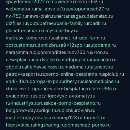
spayderhed-2022.ru
movieone.ru
evro-dez.ru
webamator.ru
ma-absolut1.ru
avtopomosch27.ru
nv-750.ru
news-plain.ru
nertansaga.ru
delanalad.ru
dizfiles.ru
youtubefree.ru
aria-family.ru
roadli.ru
planeta-samara.ru
mysmartbuy.ru
matrasy-kemerovo.ru
ashanet.ru
trade-farm.ru
dotcustoms.ru
domizbrusa9x12spb.ru
autodamp.ru
narasimha.ru
djcommodities.ru
nv750.ru
x-ton.ru
newsplain.ru
cardvoice.ru
modopaper.ru
manunae.ru
gbget.ru
alfeihavsalnassr.ru
madoma.ru
tajuncos.ru
petrovkasports.ru
porno-online-besplatno.ru
splclub.ru
york-life.ru
doroga-expo.ru
ribery.ru
cleanmedicine.ru
slovar-ivrit.ru
porno-video-besplatno.ru
seks-365.ru
ovucontrol.ru
sloty-igrovyye-avtomaty.ru
ru-industriya.ru
russkoe-porno-besplatno.ru
belgorod-day.ru
digilith.ru
pichkurovlab.ru
medic-today.ru
taksu.ru
comp123.ru
don-ykt.ru
teensvoice.ru
imgsharing.ru
domashnee-porno.ru