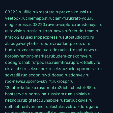
03223.ru
ufille.ru
krasotata.ru
prazdnikdushi.ru
veetbox.ru
cinemapost.ru
ciam-fr.ru
kraft-you.ru
mega-press.ru
03223.ru
web-explore.ru
rastenuya.ru
eurovision-russia.ru
strah-news.ru
freeride-team.ru
itrack-24.ru
sexshopexpress.ru
autostudiopro.ru
alabuga-cityhotel.ru
pornv.ru
atlantpereezd.ru
bud-em-znakomye.ru
a-cdc.ru
elektrostal-news.ru
korolevremont-market.ru
budem-znakomye.ru
oooagrosnab.ru
fpodaso.ru
emfire.ru
pro-otdelky.ru
ukrasotki.ru
seksuzbek.ru
seks-uzbek.ru
porno-vk.ru
sovratili.ru
olecoon.ru
vd-dosug.ru
adonyev.ru
rbc-news.ru
porno-skvirt.ru
krospr.ru
13autor-kolonka.ru
sormol.ru
2rich.ru
hostel-65.ru
hostserve.ru
porno-na-russkom.ru
mishinlab.ru
neznobi.ru
bigfatcc.ru
habble.ru
starbucksvia.ru
delfinet.ru
silvernano.ru
elestal.ru
vektor-doroga.ru
velotrenajery.ru
pronso54.ru
lenasever.ru
lovinskix.ru