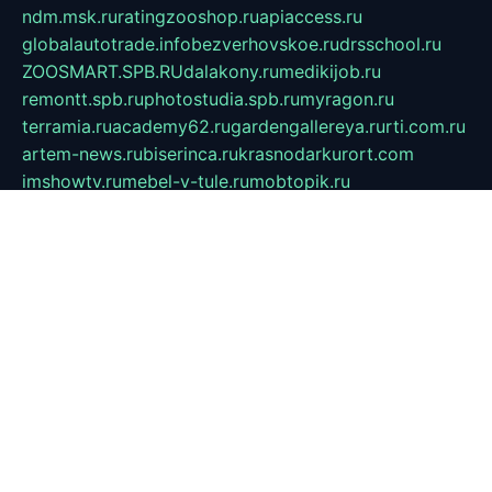
ndm.msk.ru
ratingzooshop.ru
apiaccess.ru
globalautotrade.info
bezverhovskoe.ru
drsschool.ru
ZOOSMART.SPB.RU
dalakony.ru
medikijob.ru
remontt.spb.ru
photostudia.spb.ru
myragon.ru
terramia.ru
academy62.ru
gardengallereya.ru
rti.com.ru
artem-news.ru
biserinca.ru
krasnodarkurort.com
imshowtv.ru
mebel-v-tule.ru
mobtopik.ru
pcsecurity.net.ru
tool-sib.ru
multimetrunit.ru
sp-tour.ru
fan-cs.ru
santeh-russia.ru
symbian9.net.ru
DSHAIR.RU
tmmotors.spb.ru
xjocuricopii.com
musavtomat.msk.ru
obustrojdom.ru
sovetcik.ru
ybaranovskaya.ru
ppknews.ru
cult-alshei.ru
JAPANRUSSIA.RU
proekciyamebel.ru
imper-finans.ru
rim.org.ru
glamourai.ru
brassminus.ru
zabor-pro.ru
ftn.pp.ru
dorogoe58.ru
laimengpacker.ru
kuzova-zapchasti.ru
sageerp.ru
taxodrom.ru
dsrazvitie.ru
hardcity.net.ru
ratinghomegames.ru
topservice25.ru
gubernyan.ru
gtglasslined.ru
ii4.ru
tssport.spb.ru
andorra24.com