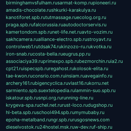
birminghamvsfulham.ru
sarmat-komp.ru
pioneeri.ru
amadis-chocolate.ru
shkurki-karakulya.ru
kanotiforet.spb.ru
tutmassage.ru
ecolog.org.ru
praga.spb.ru
falcorussia.ru
autodoctorservis.ru
kamertondom.spb.ru
net-life.net.ru
avto-vozim.ru
sakhcamera.ru
alliance-electro.spb.ru
stroyavt.ru
controlweb1.ru
tdsak74.ru
kinzozo-ru.ru
kvotka.ru
iron-snab.ru
costa-bella.ru
eugrus.pp.ru
associaciya39.ru
primexpo.spb.ru
bezmorchin.ru
ia2.ru
cpt21.ru
ispecspb.ru
regahost.ru
kolosok-elita.ru
tae-kwon.ru
consrio.com.ru
insiam.ru
avegainfo.ru
archery161.ru
bigencyclica.ru
vlast16.ru
korru.net
sarmiento.spb.su
extelopedia.ru
lammin-suo.spb.ru
iskatour.spb.ru
snpi.org.ru
running-line.ru
krygeva-spa.ru
chel.net.ru
rust-loco.ru
dugshop.ru
hl-beta.spb.ru
school494.spb.ru
mymubaby.ru
epoha-metalband.ru
ngr.spb.ru
rusgosnews.com
dieselvostok.ru
24hostel.msk.ru
w-dev.ru
f-ship.ru