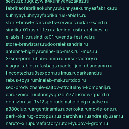
seksuzb.ru
guzywia4kuhnyanazakaz.ru
fabrikaofabrikaokuhny.ru
kuhnyaekuhnyaafabrika.ru
kuhnyaykuhnyayfabrika.ru
e-abis1c.ru
store-brawl-stars.ru
kts-services.ru
dark-sand.ru
sindika-01.ru
sp-life.ru
x-legion.ru
sib-archives.ru
e-abis-1-c.ru
sindika01.ru
venda-festival.ru
store-brawlstars.ru
dooraleksandria.ru
antenna-highly.ru
mine-lab-msk.ru
1-mus.ru
3-sex-porn.ru
ban-damn.ru
purse-factory.ru
viagra-tablet.ru
fasbags.ru
adler-jun.ru
bandamn.ru
fincontech.ru
3sexporn.ru
1mus.ru
darksand.ru
rebus-toys.ru
minelab-msk.ru
rtdco.ru
seo-prodvizhenie-sajtov-stroitelnyh-kompanij.ru
card-voice.ru
rulonnyygazon177.ru
snow-guard.ru
domizbrusa-9x12spb.ru
demaholding.ru
aalse.ru
a380club.ru
argentinamia.ru
perkoka.ru
movie-one.ru
perk-oka.ru
g-octopus.ru
sibarchives.ru
andreislyusar.ru
naruto-x.ru
pursefactory.ru
tor-lyubov-i-grom.ru