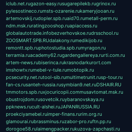
iclub.net.ru
gazon-easy.ru
sugarepilekb.ru
grinox.ru
pylesostineco.ru
msts-ozarenie.ru
kameryjooan.ru
artemovskij.ru
dopler.spb.ru
aid70.ru
metall-perm.ru
ndm.msk.ru
ratingzooshop.ru
apiaccess.ru
globalautotrade.info
bezverhovskoe.ru
drsschool.ru
ZOOSMART.SPB.RU
dalakony.ru
medikijob.ru
remontt.spb.ru
photostudia.spb.ru
myragon.ru
terramia.ru
academy62.ru
gardengallereya.ru
rti.com.ru
artem-news.ru
biserinca.ru
krasnodarkurort.com
imshowtv.ru
mebel-v-tule.ru
mobtopik.ru
pcsecurity.net.ru
tool-sib.ru
multimetrunit.ru
sp-tour.ru
fan-cs.ru
santeh-russia.ru
symbian9.net.ru
DSHAIR.RU
tmmotors.spb.ru
xjocuricopii.com
musavtomat.msk.ru
obustrojdom.ru
sovetcik.ru
ybaranovskaya.ru
ppknews.ru
cult-alshei.ru
JAPANRUSSIA.RU
proekciyamebel.ru
imper-finans.ru
rim.org.ru
glamourai.ru
brassminus.ru
zabor-pro.ru
ftn.pp.ru
dorogoe58.ru
laimengpacker.ru
kuzova-zapchasti.ru