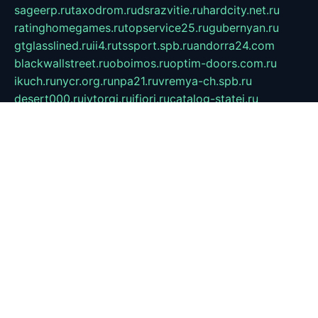
sageerp.ru
taxodrom.ru
dsrazvitie.ru
hardcity.net.ru
ratinghomegames.ru
topservice25.ru
gubernyan.ru
gtglasslined.ru
ii4.ru
tssport.spb.ru
andorra24.com
blackwallstreet.ru
oboimos.ru
optim-doors.com.ru
ikuch.ru
nycr.org.ru
npa21.ru
vremya-ch.spb.ru
desert000.ru
ivtorgi.ru
ifiori.ru
catalog-statei.ru
dcv.org.ru
spetsmaster174.ru
ipkameryhiseeu.ru
dum26.ru
ruspol.spb.ru
fr-opendp.ru
kam-solnyshko.ru
cheyenne-arapaho.ru
sevzapmetal.spb.ru
ted-lapidus.spb.ru
parasite-eliminator.ru
sigma-complete.ru
modernworld.ru
dama-moda.ru
eholot-group.ru
sk-nvkz.ru
DRONGOLD.RU
democratia2.ru
i-farmer.ru
mass-sport.org
jablonex.spb.ru
bookmess.ru
linkword.ru
refineua.com.ru
cs-spec.net.ru
altay-mebel.ru
DNK-THEATRE.RU
mechaniks.spb.ru
ipcamtechage.ru
skosta.ru
a-sun.ru
stroy-ldsp.ru
snowlands.org.ru
childrensshoes.ru
mrlizzy.ru
mebelsofiakrd.ru