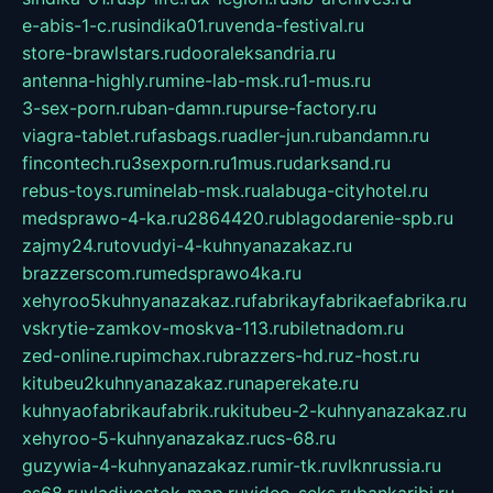
e-abis-1-c.ru
sindika01.ru
venda-festival.ru
store-brawlstars.ru
dooraleksandria.ru
antenna-highly.ru
mine-lab-msk.ru
1-mus.ru
3-sex-porn.ru
ban-damn.ru
purse-factory.ru
viagra-tablet.ru
fasbags.ru
adler-jun.ru
bandamn.ru
fincontech.ru
3sexporn.ru
1mus.ru
darksand.ru
rebus-toys.ru
minelab-msk.ru
alabuga-cityhotel.ru
medsprawo-4-ka.ru
2864420.ru
blagodarenie-spb.ru
zajmy24.ru
tovudyi-4-kuhnyanazakaz.ru
brazzerscom.ru
medsprawo4ka.ru
xehyroo5kuhnyanazakaz.ru
fabrikayfabrikaefabrika.ru
vskrytie-zamkov-moskva-113.ru
biletnadom.ru
zed-online.ru
pimchax.ru
brazzers-hd.ru
z-host.ru
kitubeu2kuhnyanazakaz.ru
naperekate.ru
kuhnyaofabrikaufabrik.ru
kitubeu-2-kuhnyanazakaz.ru
xehyroo-5-kuhnyanazakaz.ru
cs-68.ru
guzywia-4-kuhnyanazakaz.ru
mir-tk.ru
vlknrussia.ru