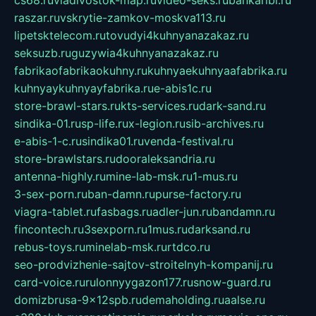
cs68.ru
vladivostok-map.ru
video-seks.ru
bankaribi.ru
raszar.ru
vskrytie-zamkov-moskva113.ru
lipetsktelecom.ru
tovudyi4kuhnyanazakaz.ru
seksuzb.ru
guzywia4kuhnyanazakaz.ru
fabrikaofabrikaokuhny.ru
kuhnyaekuhnyaafabrika.ru
kuhnyaykuhnyayfabrika.ru
e-abis1c.ru
store-brawl-stars.ru
kts-services.ru
dark-sand.ru
sindika-01.ru
sp-life.ru
x-legion.ru
sib-archives.ru
e-abis-1-c.ru
sindika01.ru
venda-festival.ru
store-brawlstars.ru
dooraleksandria.ru
antenna-highly.ru
mine-lab-msk.ru
1-mus.ru
3-sex-porn.ru
ban-damn.ru
purse-factory.ru
viagra-tablet.ru
fasbags.ru
adler-jun.ru
bandamn.ru
fincontech.ru
3sexporn.ru
1mus.ru
darksand.ru
rebus-toys.ru
minelab-msk.ru
rtdco.ru
seo-prodvizhenie-sajtov-stroitelnyh-kompanij.ru
card-voice.ru
rulonnyygazon177.ru
snow-guard.ru
domizbrusa-9x12spb.ru
demaholding.ru
aalse.ru