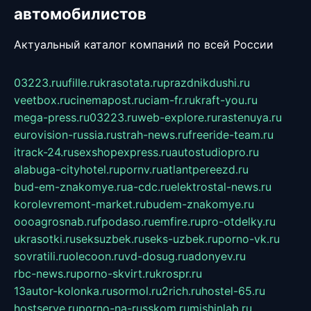
автомобилистов
Актуальный каталог компаний по всей России
03223.ru
ufille.ru
krasotata.ru
prazdnikdushi.ru
veetbox.ru
cinemapost.ru
ciam-fr.ru
kraft-you.ru
mega-press.ru
03223.ru
web-explore.ru
rastenuya.ru
eurovision-russia.ru
strah-news.ru
freeride-team.ru
itrack-24.ru
sexshopexpress.ru
autostudiopro.ru
alabuga-cityhotel.ru
pornv.ru
atlantpereezd.ru
bud-em-znakomye.ru
a-cdc.ru
elektrostal-news.ru
korolevremont-market.ru
budem-znakomye.ru
oooagrosnab.ru
fpodaso.ru
emfire.ru
pro-otdelky.ru
ukrasotki.ru
seksuzbek.ru
seks-uzbek.ru
porno-vk.ru
sovratili.ru
olecoon.ru
vd-dosug.ru
adonyev.ru
rbc-news.ru
porno-skvirt.ru
krospr.ru
13autor-kolonka.ru
sormol.ru
2rich.ru
hostel-65.ru
hostserve.ru
porno-na-russkom.ru
mishinlab.ru