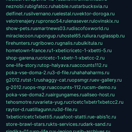
neznobi.ru
bigfatcc.ru
habble.ru
starbucksvia.ru
delfinet.ru
silvernano.ru
elestal.ru
vektor-doroga.ru
velotrenajery.ru
pronso54.ru
lenasever.ru
lovinskix.ru
show-pets.ru
smartnews03.ru
discofoxworld.ru
miraclecoon.ru
pongup.ru
hostel65.ru
liura.ru
glasspb.ru
firehunters.ru
gribowo.ru
gnalis.ru
bulkitula.ru
hometown-france.ru
1-xbeticricetc-1-xbetti-5.ru
shop-garena.ru
cricetc-1-xbetr-1-xbetcc-2.ru
one-life-story.ru
top-halyava.ru
accounts112.ru
poka-vse-doma-2.ru
3-d-file.ru
hahahaharms.ru
g2012.ru
tst-1.ru
shaggy-cat.ru
opsmgr.ru
ev-gallery.ru
g-2012.ru
ops-mgr.ru
accounts-112.ru
csm-demo.ru
poka-vse-doma2.ru
airgungames.ru
allseo-host.ru
tehosmotre.ru
varieta-yug.ru
cricetc1xbetr1xbetcc2.ru
raytor-d.ru
atillagunn.ru
3d-file.ru
1xbeticricetc1xbetti5.ru
uafoot-statti.ru
e-abis1c.ru
store-brawl-stars.ru
kts-services.ru
dark-sand.ru
sindika-01.ru
sp-life.ru
x-legion.ru
sib-archives.ru