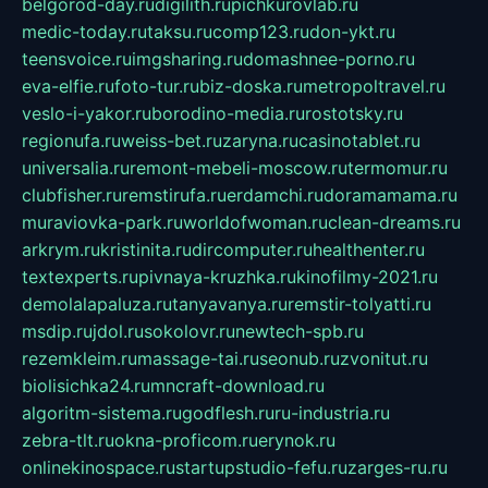
belgorod-day.ru
digilith.ru
pichkurovlab.ru
medic-today.ru
taksu.ru
comp123.ru
don-ykt.ru
teensvoice.ru
imgsharing.ru
domashnee-porno.ru
eva-elfie.ru
foto-tur.ru
biz-doska.ru
metropoltravel.ru
veslo-i-yakor.ru
borodino-media.ru
rostotsky.ru
regionufa.ru
weiss-bet.ru
zaryna.ru
casinotablet.ru
universalia.ru
remont-mebeli-moscow.ru
termomur.ru
clubfisher.ru
remstirufa.ru
erdamchi.ru
doramamama.ru
muraviovka-park.ru
worldofwoman.ru
clean-dreams.ru
arkrym.ru
kristinita.ru
dircomputer.ru
healthenter.ru
textexperts.ru
pivnaya-kruzhka.ru
kinofilmy-2021.ru
demolalapaluza.ru
tanyavanya.ru
remstir-tolyatti.ru
msdip.ru
jdol.ru
sokolovr.ru
newtech-spb.ru
rezemkleim.ru
massage-tai.ru
seonub.ru
zvonitut.ru
biolisichka24.ru
mncraft-download.ru
algoritm-sistema.ru
godflesh.ru
ru-industria.ru
zebra-tlt.ru
okna-proficom.ru
erynok.ru
onlinekinospace.ru
startupstudio-fefu.ru
zarges-ru.ru