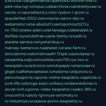
a380club.ru
argentinamia.ru
perkoka.ru
movie-one.ru
perk-oka.ru
g-octopus.ru
sibarchives.ru
andreislyusar.ru
naruto-x.ru
pursefactory.ru
tor-lyubov-i-grom.ru
spayderhed-2022.ru
movieone.ru
evro-dez.ru
webamator.ru
ma-absolut1.ru
avtopomosch27.ru
nv-750.ru
news-plain.ru
nertansaga.ru
delanalad.ru
dizfiles.ru
youtubefree.ru
aria-family.ru
roadli.ru
planeta-samara.ru
mysmartbuy.ru
matrasy-kemerovo.ru
ashanet.ru
trade-farm.ru
dotcustoms.ru
domizbrusa9x12spb.ru
autodamp.ru
narasimha.ru
djcommodities.ru
nv750.ru
x-ton.ru
newsplain.ru
cardvoice.ru
modopaper.ru
manunae.ru
gbget.ru
alfeihavsalnassr.ru
madoma.ru
tajuncos.ru
petrovkasports.ru
porno-online-besplatno.ru
splclub.ru
york-life.ru
doroga-expo.ru
ribery.ru
cleanmedicine.ru
slovar-ivrit.ru
porno-video-besplatno.ru
seks-365.ru
ovucontrol.ru
sloty-igrovyye-avtomaty.ru
ru-industriya.ru
russkoe-porno-besplatno.ru