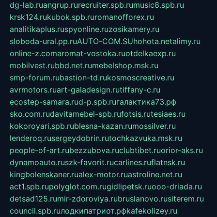
dg-lab.ru
angrup.ru
recruiter.spb.ru
music8.spb.ru
krsk124.ru
kubok.spb.ru
romanofforex.ru
analitikaplus.ru
spyonline.ru
zosikamery.ru
sloboda-ural.pp.ru
AUTO-COM.SU
hohota.net
alimy.ru
online-z.com
aromat-vostoka.ru
otdelkaexp.ru
mobilvest.ru
bbd.net.ru
mebelshop.msk.ru
smp-forum.ru
bastion-td.ru
kosmoscreative.ru
avrmotors.ru
art-galadesign.ru
tiffany-c.ru
ecostep-samara.ru
d-p.spb.ru
галактика73.рф
sko.com.ru
davitamebel-spb.ru
fotsis.ru
tesiaes.ru
kokoroyari.spb.ru
blesna-kazan.ru
mossilver.ru
lenderoq.ru
sergeydobrin.ru
tochkazvuka.msk.ru
people-of-art.ru
bezzubova.ru
clubtibet.ru
orior-aks.ru
dynamoauto.ru
szk-favorit.ru
carlines.ru
flatnsk.ru
kingbolenskaner.ru
alex-motor.ru
astroline.net.ru
act1.spb.ru
polyglot.com.ru
gidlipetsk.ru
ooo-driada.ru
detsad125.ru
mir-zdoroviya.ru
bruslanovo.ru
siterem.ru
council.spb.ru
лодкипатриот.рф
kafekolizey.ru