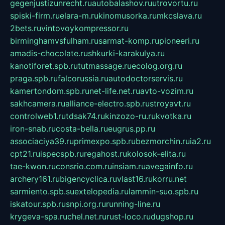
gegenjustizunrecht.ru
autobalashov.ru
utrovortu.ru
spiski-firm.ru
elara-m.ru
kinomusorka.ru
mkcslava.ru
2bets.ru
vintovoykompressor.ru
birminghamvsfulham.ru
sarmat-komp.ru
pioneeri.ru
amadis-chocolate.ru
shkurki-karakulya.ru
kanotiforet.spb.ru
tutmassage.ru
ecolog.org.ru
praga.spb.ru
falcorussia.ru
autodoctorservis.ru
kamertondom.spb.ru
net-life.net.ru
avto-vozim.ru
sakhcamera.ru
alliance-electro.spb.ru
stroyavt.ru
controlweb1.ru
tdsak74.ru
kinzozo-ru.ru
kvotka.ru
iron-snab.ru
costa-bella.ru
eugrus.pp.ru
associaciya39.ru
primexpo.spb.ru
bezmorchin.ru
ia2.ru
cpt21.ru
ispecspb.ru
regahost.ru
kolosok-elita.ru
tae-kwon.ru
consrio.com.ru
insiam.ru
avegainfo.ru
archery161.ru
bigencyclica.ru
vlast16.ru
korru.net
sarmiento.spb.su
extelopedia.ru
lammin-suo.spb.ru
iskatour.spb.ru
snpi.org.ru
running-line.ru
krygeva-spa.ru
chel.net.ru
rust-loco.ru
dugshop.ru