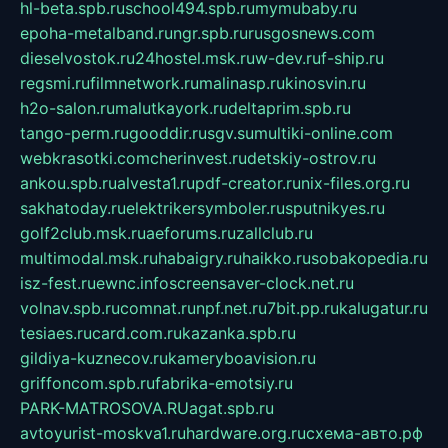
hl-beta.spb.ru
school494.spb.ru
mymubaby.ru
epoha-metalband.ru
ngr.spb.ru
rusgosnews.com
dieselvostok.ru
24hostel.msk.ru
w-dev.ru
f-ship.ru
regsmi.ru
filmnetwork.ru
malinasp.ru
kinosvin.ru
h2o-salon.ru
malutkayork.ru
deltaprim.spb.ru
tango-perm.ru
gooddir.ru
sgv.su
multiki-online.com
webkrasotki.com
cherinvest.ru
detskiy-ostrov.ru
ankou.spb.ru
alvesta1.ru
pdf-creator.ru
nix-files.org.ru
sakhatoday.ru
elektrikersymboler.ru
sputnikyes.ru
golf2club.msk.ru
aeforums.ru
zallclub.ru
multimodal.msk.ru
habaigry.ru
haikko.ru
sobakopedia.ru
isz-fest.ru
ewnc.info
screensaver-clock.net.ru
volnav.spb.ru
comnat.ru
npf.net.ru
7bit.pp.ru
kalugatur.ru
tesiaes.ru
card.com.ru
kazanka.spb.ru
gildiya-kuznecov.ru
kameryboavision.ru
griffoncom.spb.ru
fabrika-emotsiy.ru
PARK-MATROSOVA.RU
agat.spb.ru
avtoyurist-moskva1.ru
hardware.org.ru
схема-авто.рф