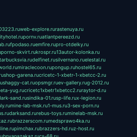
03223.ru
web-explore.ru
rastenuya.ru
tyhotel.ru
pornv.ru
atlantpereezd.ru
b.ru
fpodaso.ru
emfire.ru
pro-otdelky.ru
u
porno-skvirt.ru
krospr.ru
13autor-kolonka.ru
tarbucksvia.ru
delfinet.ru
silvernano.ru
elestal.ru
world.ru
miraclecoon.ru
pongup.ru
hostel65.ru
ru
shop-garena.ru
cricetc-1-xbetr-1-xbetcc-2.ru
ru
shaggy-cat.ru
opsmgr.ru
ev-gallery.ru
g-2012.ru
ieta-yug.ru
cricetc1xbetr1xbetcc2.ru
raytor-d.ru
dark-sand.ru
sindika-01.ru
sp-life.ru
x-legion.ru
ly.ru
mine-lab-msk.ru
1-mus.ru
3-sex-porn.ru
s.ru
darksand.ru
rebus-toys.ru
minelab-msk.ru
az.ru
brazzerscom.ru
medsprawo4ka.ru
line.ru
pimchax.ru
brazzers-hd.ru
z-host.ru
uhnyanazakaz.ru
cs-68.ru