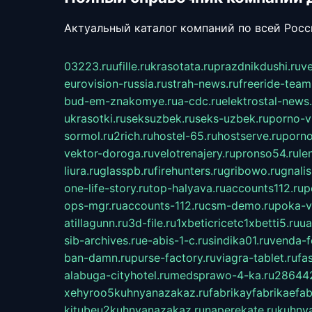
Актуальный каталог компаний по всей Рос
03223.ru
ufille.ru
krasotata.ru
prazdnikdushi.ru
v
eurovision-russia.ru
strah-news.ru
freeride-team
bud-em-znakomye.ru
a-cdc.ru
elektrostal-news.
ukrasotki.ru
seksuzbek.ru
seks-uzbek.ru
porno-v
sormol.ru
2rich.ru
hostel-65.ru
hostserve.ru
porno
vektor-doroga.ru
velotrenajery.ru
pronso54.ru
le
liura.ru
glasspb.ru
firehunters.ru
gribowo.ru
gnalis
one-life-story.ru
top-halyava.ru
accounts112.ru
p
ops-mgr.ru
accounts-112.ru
csm-demo.ru
poka-v
atillagunn.ru
3d-file.ru
1xbeticricetc1xbetti5.ru
ua
sib-archives.ru
e-abis-1-c.ru
sindika01.ru
venda-fe
ban-damn.ru
purse-factory.ru
viagra-tablet.ru
fa
alabuga-cityhotel.ru
medsprawo-4-ka.ru
286442
xehyroo5kuhnyanazakaz.ru
fabrikayfabrikaefab
kitubeu2kuhnyanazakaz.ru
naperekate.ru
kuhnya