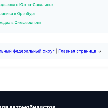
подвеска в Южно-Сахалинск
троника в Оренбург
имедиа в Симферополь
альный федеральный округ
|
Главная страница
→
для автомобилистов