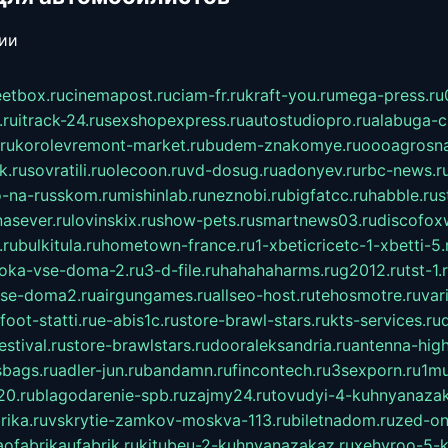
сии
eetbox.ru
cinemapost.ru
ciam-fr.ru
kraft-you.ru
mega-press.ru
.ru
itrack-24.ru
sexshopexpress.ru
autostudiopro.ru
alabuga-ci
ru
korolevremont-market.ru
budem-znakomye.ru
oooagrosna
k.ru
sovratili.ru
olecoon.ru
vd-dosug.ru
adonyev.ru
rbc-news.r
-na-russkom.ru
mishinlab.ru
neznobi.ru
bigfatcc.ru
habble.ru
s
nasever.ru
lovinskix.ru
show-pets.ru
smartnews03.ru
discofox
.ru
bulkitula.ru
hometown-france.ru
1-xbeticricetc-1-xbetti-5.
oka-vse-doma-2.ru
3-d-file.ru
hahahaharms.ru
g2012.ru
tst-1.
se-doma2.ru
airgungames.ru
allseo-host.ru
tehosmotre.ru
var
foot-statti.ru
e-abis1c.ru
store-brawl-stars.ru
kts-services.ru
stival.ru
store-brawlstars.ru
dooraleksandria.ru
antenna-high
sbags.ru
adler-jun.ru
bandamn.ru
fincontech.ru
3sexporn.ru
1mu
0.ru
blagodarenie-spb.ru
zajmy24.ru
tovudyi-4-kuhnyanazak
rika.ru
vskrytie-zamkov-moskva-113.ru
biletnadom.ru
zed-on
ofabrikaufabrik.ru
kitubeu-2-kuhnyanazakaz.ru
xehyroo-5-k