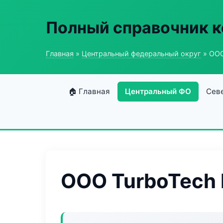
Полный справочник к
Главная
»
Центральный федеральный округ
» ООО
🏠 Главная
Центральный ФО
Сев
ООО TurboTech