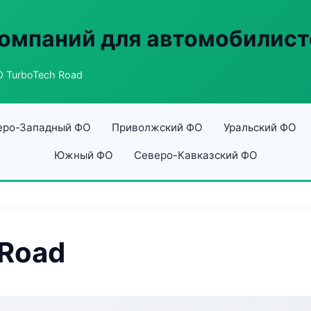
омпаний для автомобилист
 TurboTech Road
еро-Западный ФО
Приволжский ФО
Уральский ФО
Южный ФО
Северо-Кавказский ФО
 Road