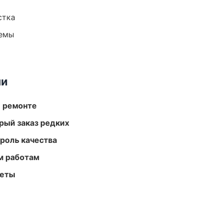
стка
темы
ми
и ремонте
рый заказ редких
роль качества
м работам
меты