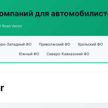
омпаний для автомобилист
 Road Vector
еро-Западный ФО
Приволжский ФО
Уральский ФО
Южный ФО
Северо-Кавказский ФО
r