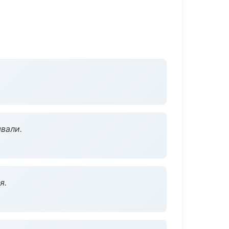
вали.
я.