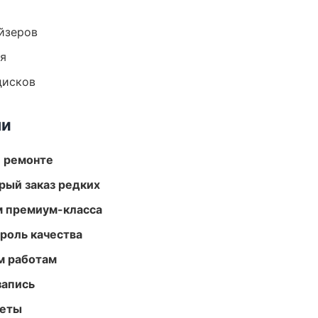
йзеров
ия
дисков
ми
и ремонте
рый заказ редких
м премиум-класса
роль качества
м работам
запись
меты