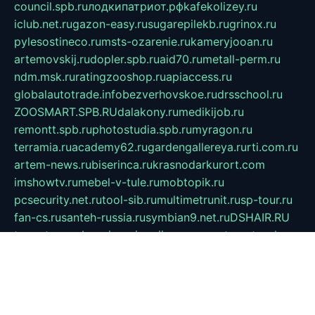
council.spb.ru
лодкипатриот.рф
kafekolizey.ru
iclub.net.ru
gazon-easy.ru
sugarepilekb.ru
grinox.ru
pylesostineco.ru
msts-ozarenie.ru
kameryjooan.ru
artemovskij.ru
dopler.spb.ru
aid70.ru
metall-perm.ru
ndm.msk.ru
ratingzooshop.ru
apiaccess.ru
globalautotrade.info
bezverhovskoe.ru
drsschool.ru
ZOOSMART.SPB.RU
dalakony.ru
medikijob.ru
remontt.spb.ru
photostudia.spb.ru
myragon.ru
terramia.ru
academy62.ru
gardengallereya.ru
rti.com.ru
artem-news.ru
biserinca.ru
krasnodarkurort.com
imshowtv.ru
mebel-v-tule.ru
mobtopik.ru
pcsecurity.net.ru
tool-sib.ru
multimetrunit.ru
sp-tour.ru
fan-cs.ru
santeh-russia.ru
symbian9.net.ru
DSHAIR.RU
tmmotors.spb.ru
xjocuricopii.com
musavtomat.msk.ru
obustrojdom.ru
sovetcik.ru
ybaranovskaya.ru
ppknews.ru
cult-alshei.ru
JAPANRUSSIA.RU
proekciyamebel.ru
imper-finans.ru
rim.org.ru
glamourai.ru
brassminus.ru
zabor-pro.ru
ftn.pp.ru