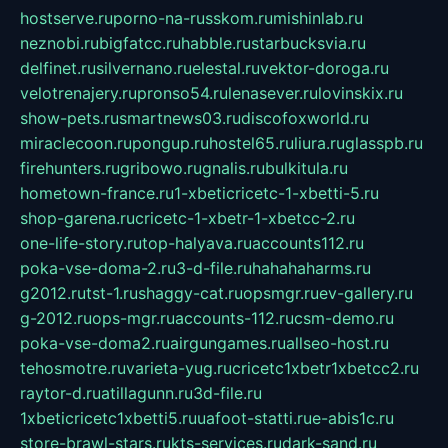
hostserve.ru
porno-na-russkom.ru
mishinlab.ru
neznobi.ru
bigfatcc.ru
habble.ru
starbucksvia.ru
delfinet.ru
silvernano.ru
elestal.ru
vektor-doroga.ru
velotrenajery.ru
pronso54.ru
lenasever.ru
lovinskix.ru
show-pets.ru
smartnews03.ru
discofoxworld.ru
miraclecoon.ru
pongup.ru
hostel65.ru
liura.ru
glasspb.ru
firehunters.ru
gribowo.ru
gnalis.ru
bulkitula.ru
hometown-france.ru
1-xbeticricetc-1-xbetti-5.ru
shop-garena.ru
cricetc-1-xbetr-1-xbetcc-2.ru
one-life-story.ru
top-halyava.ru
accounts112.ru
poka-vse-doma-2.ru
3-d-file.ru
hahahaharms.ru
g2012.ru
tst-1.ru
shaggy-cat.ru
opsmgr.ru
ev-gallery.ru
g-2012.ru
ops-mgr.ru
accounts-112.ru
csm-demo.ru
poka-vse-doma2.ru
airgungames.ru
allseo-host.ru
tehosmotre.ru
varieta-yug.ru
cricetc1xbetr1xbetcc2.ru
raytor-d.ru
atillagunn.ru
3d-file.ru
1xbeticricetc1xbetti5.ru
uafoot-statti.ru
e-abis1c.ru
store-brawl-stars.ru
kts-services.ru
dark-sand.ru