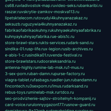
cs68.ru
vladivostok-map.ru
video-seks.ru
bankaribi.ru
raszar.ru
vskrytie-zamkov-moskva113.ru
lipetsktelecom.ru
tovudyi4kuhnyanazakaz.ru
seksuzb.ru
guzywia4kuhnyanazakaz.ru
fabrikaofabrikaokuhny.ru
kuhnyaekuhnyaafabrika.ru
kuhnyaykuhnyayfabrika.ru
e-abis1c.ru
store-brawl-stars.ru
kts-services.ru
dark-sand.ru
sindika-01.ru
sp-life.ru
x-legion.ru
sib-archives.ru
e-abis-1-c.ru
sindika01.ru
venda-festival.ru
store-brawlstars.ru
dooraleksandria.ru
antenna-highly.ru
mine-lab-msk.ru
1-mus.ru
3-sex-porn.ru
ban-damn.ru
purse-factory.ru
viagra-tablet.ru
fasbags.ru
adler-jun.ru
bandamn.ru
fincontech.ru
3sexporn.ru
1mus.ru
darksand.ru
rebus-toys.ru
minelab-msk.ru
rtdco.ru
seo-prodvizhenie-sajtov-stroitelnyh-kompanij.ru
card-voice.ru
rulonnyygazon177.ru
snow-guard.ru
domizbrusa-9x12spb.ru
demaholding.ru
aalse.ru