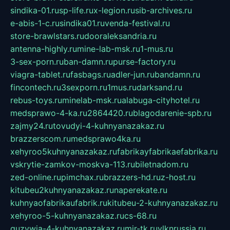
sindika-01.ru
sp-life.ru
x-legion.ru
sib-archives.ru
e-abis-1-c.ru
sindika01.ru
venda-festival.ru
store-brawlstars.ru
dooraleksandria.ru
antenna-highly.ru
mine-lab-msk.ru
1-mus.ru
3-sex-porn.ru
ban-damn.ru
purse-factory.ru
viagra-tablet.ru
fasbags.ru
adler-jun.ru
bandamn.ru
fincontech.ru
3sexporn.ru
1mus.ru
darksand.ru
rebus-toys.ru
minelab-msk.ru
alabuga-cityhotel.ru
medsprawo-4-ka.ru
2864420.ru
blagodarenie-spb.ru
zajmy24.ru
tovudyi-4-kuhnyanazakaz.ru
brazzerscom.ru
medsprawo4ka.ru
xehyroo5kuhnyanazakaz.ru
fabrikayfabrikaefabrika.ru
vskrytie-zamkov-moskva-113.ru
biletnadom.ru
zed-online.ru
pimchax.ru
brazzers-hd.ru
z-host.ru
kitubeu2kuhnyanazakaz.ru
naperekate.ru
kuhnyaofabrikaufabrik.ru
kitubeu-2-kuhnyanazakaz.ru
xehyroo-5-kuhnyanazakaz.ru
cs-68.ru
guzywia-4-kuhnyanazakaz.ru
mir-tk.ru
vlknrussia.ru