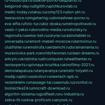
ru-industriya.ru
russkoe-porno-besplatno.ru
belgorod-day.ru
digilith.ru
pichkurovlab.ru
medic-today.ru
taksu.ru
comp123.ru
don-ykt.ru
teensvoice.ru
imgsharing.ru
domashnee-porno.ru
eva-elfie.ru
foto-tur.ru
biz-doska.ru
metropoltravel.ru
veslo-i-yakor.ru
borodino-media.ru
rostotsky.ru
regionufa.ru
weiss-bet.ru
zaryna.ru
casinotablet.ru
universalia.ru
remont-mebeli-moscow.ru
termomur.ru
clubfisher.ru
remstirufa.ru
erdamchi.ru
doramamama.ru
muraviovka-park.ru
worldofwoman.ru
clean-dreams.ru
arkrym.ru
kristinita.ru
dircomputer.ru
healthenter.ru
textexperts.ru
pivnaya-kruzhka.ru
kinofilmy-2021.ru
demolalapaluza.ru
tanyavanya.ru
remstir-tolyatti.ru
msdip.ru
jdol.ru
sokolovr.ru
newtech-spb.ru
rezemkleim.ru
massage-tai.ru
seonub.ru
zvonitut.ru
biolisichka24.ru
mncraft-download.ru
algoritm-sistema.ru
godflesh.ru
ru-industria.ru
zebra-tlt.ru
okna-proficom.ru
erynok.ru