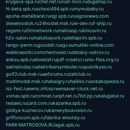
krygeva-spa.ru
chel.net.ru
rust-loco.ru
dugshop.ru
hl-beta.spb.ru
school494.spb.ru
mymubaby.ru
epoha-metalband.ru
ngr.spb.ru
rusgosnews.com
dieselvostok.ru
24hostel.msk.ru
w-dev.ru
f-ship.ru
regsmi.ru
filmnetwork.ru
malinasp.ru
kinosvin.ru
h2o-salon.ru
malutkayork.ru
deltaprim.spb.ru
tango-perm.ru
gooddir.ru
sgv.su
multiki-online.com
webkrasotki.com
cherinvest.ru
detskiy-ostrov.ru
ankou.spb.ru
alvesta1.ru
pdf-creator.ru
nix-files.org.ru
sakhatoday.ru
elektrikersymboler.ru
sputnikyes.ru
golf2club.msk.ru
aeforums.ru
zallclub.ru
multimodal.msk.ru
habaigry.ru
haikko.ru
sobakopedia.ru
isz-fest.ru
ewnc.info
screensaver-clock.net.ru
volnav.spb.ru
comnat.ru
npf.net.ru
7bit.pp.ru
kalugatur.ru
tesiaes.ru
card.com.ru
kazanka.spb.ru
gildiya-kuznecov.ru
kameryboavision.ru
griffoncom.spb.ru
fabrika-emotsiy.ru
PARK-MATROSOVA.RU
agat.spb.ru