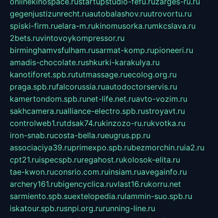
onlinekinospace.ru
startupstudio-fefu.ru
zarges-ru.ru
gegenjustizunrecht.ru
autobalashov.ru
utrovortu.ru
spiski-firm.ru
elara-m.ru
kinomusorka.ru
mkcslava.ru
2bets.ru
vintovoykompressor.ru
birminghamvsfulham.ru
sarmat-komp.ru
pioneeri.ru
amadis-chocolate.ru
shkurki-karakulya.ru
kanotiforet.spb.ru
tutmassage.ru
ecolog.org.ru
praga.spb.ru
falcorussia.ru
autodoctorservis.ru
kamertondom.spb.ru
net-life.net.ru
avto-vozim.ru
sakhcamera.ru
alliance-electro.spb.ru
stroyavt.ru
controlweb1.ru
tdsak74.ru
kinzozo-ru.ru
kvotka.ru
iron-snab.ru
costa-bella.ru
eugrus.pp.ru
associaciya39.ru
primexpo.spb.ru
bezmorchin.ru
ia2.ru
cpt21.ru
ispecspb.ru
regahost.ru
kolosok-elita.ru
tae-kwon.ru
consrio.com.ru
insiam.ru
avegainfo.ru
archery161.ru
bigencyclica.ru
vlast16.ru
korru.net
sarmiento.spb.su
extelopedia.ru
lammin-suo.spb.ru
iskatour.spb.ru
snpi.org.ru
running-line.ru