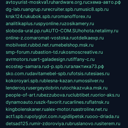
avtoyurist-moskva1.ru
hardware.org.ru
схема-авто.рф
dg-lab.ru
angrup.ru
recruiter.spb.ru
music8.spb.ru
krsk124.ru
kubok.spb.ru
romanofforex.ru
analitikaplus.ru
spyonline.ru
zosikamery.ru
sloboda-ural.pp.ru
AUTO-COM.SU
hohota.net
alimy.ru
online-z.com
aromat-vostoka.ru
otdelkaexp.ru
mobilvest.ru
bbd.net.ru
mebelshop.msk.ru
smp-forum.ru
bastion-td.ru
kosmoscreative.ru
avrmotors.ru
art-galadesign.ru
tiffany-c.ru
ecostep-samara.ru
d-p.spb.ru
галактика73.рф
sko.com.ru
davitamebel-spb.ru
fotsis.ru
tesiaes.ru
kokoroyari.spb.ru
blesna-kazan.ru
mossilver.ru
lenderoq.ru
sergeydobrin.ru
tochkazvuka.msk.ru
people-of-art.ru
bezzubova.ru
clubtibet.ru
orior-aks.ru
dynamoauto.ru
szk-favorit.ru
carlines.ru
flatnsk.ru
kingbolenskaner.ru
alex-motor.ru
astroline.net.ru
act1.spb.ru
polyglot.com.ru
gidlipetsk.ru
ooo-driada.ru
detsad125.ru
mir-zdoroviya.ru
bruslanovo.ru
siterem.ru