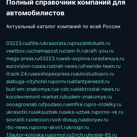
Полный справочник компаний для
автомобилистов
Актуальный каталог компаний по всей России
03223.ru
ufille.ru
krasotata.ru
prazdnikdushi.ru
veetbox.ru
cinemapost.ru
ciam-fr.ru
kraft-you.ru
mega-press.ru
03223.ru
web-explore.ru
rastenuya.ru
eurovision-russia.ru
strah-news.ru
freeride-team.ru
itrack-24.ru
sexshopexpress.ru
autostudiopro.ru
alabuga-cityhotel.ru
pornv.ru
atlantpereezd.ru
bud-em-znakomye.ru
a-cdc.ru
elektrostal-news.ru
korolevremont-market.ru
budem-znakomye.ru
oooagrosnab.ru
fpodaso.ru
emfire.ru
pro-otdelky.ru
ukrasotki.ru
seksuzbek.ru
seks-uzbek.ru
porno-vk.ru
sovratili.ru
olecoon.ru
vd-dosug.ru
adonyev.ru
rbc-news.ru
porno-skvirt.ru
krospr.ru
13autor-kolonka.ru
sormol.ru
2rich.ru
hostel-65.ru