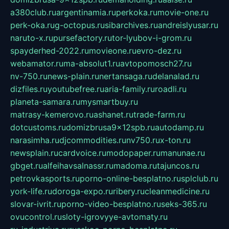
a380club.ru
argentinamia.ru
perkoka.ru
movie-one.ru
perk-oka.ru
g-octopus.ru
sibarchives.ru
andreislyusar.ru
naruto-x.ru
pursefactory.ru
tor-lyubov-i-grom.ru
spayderhed-2022.ru
movieone.ru
evro-dez.ru
webamator.ru
ma-absolut1.ru
avtopomosch27.ru
nv-750.ru
news-plain.ru
nertansaga.ru
delanalad.ru
dizfiles.ru
youtubefree.ru
aria-family.ru
roadli.ru
planeta-samara.ru
mysmartbuy.ru
matrasy-kemerovo.ru
ashanet.ru
trade-farm.ru
dotcustoms.ru
domizbrusa9x12spb.ru
autodamp.ru
narasimha.ru
djcommodities.ru
nv750.ru
x-ton.ru
newsplain.ru
cardvoice.ru
modopaper.ru
manunae.ru
gbget.ru
alfeihavsalnassr.ru
madoma.ru
tajuncos.ru
petrovkasports.ru
porno-online-besplatno.ru
splclub.ru
york-life.ru
doroga-expo.ru
ribery.ru
cleanmedicine.ru
slovar-ivrit.ru
porno-video-besplatno.ru
seks-365.ru
ovucontrol.ru
sloty-igrovyye-avtomaty.ru