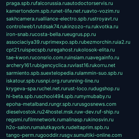
praga.spb.ru
falcorussia.ru
autodoctorservis.ru
kamertondom.spb.ru
net-life.net.ru
avto-vozim.ru
sakhcamera.ru
alliance-electro.spb.ru
stroyavt.ru
controlweb1.ru
tdsak74.ru
kinzozo-ru.ru
kvotka.ru
iron-snab.ru
costa-bella.ru
eugrus.pp.ru
associaciya39.ru
primexpo.spb.ru
bezmorchin.ru
ia2.ru
cpt21.ru
ispecspb.ru
regahost.ru
kolosok-elita.ru
tae-kwon.ru
consrio.com.ru
insiam.ru
avegainfo.ru
archery161.ru
bigencyclica.ru
vlast16.ru
korru.net
sarmiento.spb.su
extelopedia.ru
lammin-suo.spb.ru
iskatour.spb.ru
snpi.org.ru
running-line.ru
krygeva-spa.ru
chel.net.ru
rust-loco.ru
dugshop.ru
hl-beta.spb.ru
school494.spb.ru
mymubaby.ru
epoha-metalband.ru
ngr.spb.ru
rusgosnews.com
dieselvostok.ru
24hostel.msk.ru
w-dev.ru
f-ship.ru
regsmi.ru
filmnetwork.ru
malinasp.ru
kinosvin.ru
h2o-salon.ru
malutkayork.ru
deltaprim.spb.ru
tango-perm.ru
gooddir.ru
sgv.su
multiki-online.com