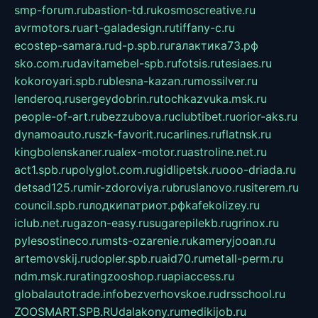
smp-forum.ru
bastion-td.ru
kosmoscreative.ru
avrmotors.ru
art-galadesign.ru
tiffany-c.ru
ecostep-samara.ru
d-p.spb.ru
галактика73.рф
sko.com.ru
davitamebel-spb.ru
fotsis.ru
tesiaes.ru
kokoroyari.spb.ru
blesna-kazan.ru
mossilver.ru
lenderoq.ru
sergeydobrin.ru
tochkazvuka.msk.ru
people-of-art.ru
bezzubova.ru
clubtibet.ru
orior-aks.ru
dynamoauto.ru
szk-favorit.ru
carlines.ru
flatnsk.ru
kingbolenskaner.ru
alex-motor.ru
astroline.net.ru
act1.spb.ru
polyglot.com.ru
gidlipetsk.ru
ooo-driada.ru
detsad125.ru
mir-zdoroviya.ru
bruslanovo.ru
siterem.ru
council.spb.ru
лодкипатриот.рф
kafekolizey.ru
iclub.net.ru
gazon-easy.ru
sugarepilekb.ru
grinox.ru
pylesostineco.ru
msts-ozarenie.ru
kameryjooan.ru
artemovskij.ru
dopler.spb.ru
aid70.ru
metall-perm.ru
ndm.msk.ru
ratingzooshop.ru
apiaccess.ru
globalautotrade.info
bezverhovskoe.ru
drsschool.ru
ZOOSMART.SPB.RU
dalakony.ru
medikijob.ru