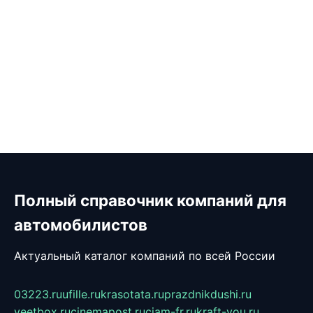
Полный справочник компаний для
автомобилистов
Актуальный каталог компаний по всей России
03223.ru
ufille.ru
krasotata.ru
prazdnikdushi.ru
veetbox.ru
cinemapost.ru
ciam-fr.ru
kraft-you.ru