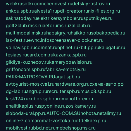
webkrasotki.com
cherinvest.ru
detskiy-ostrov.ru
ankou.spb.ru
alvesta1.ru
pdf-creator.ru
nix-files.org.ru
sakhatoday.ru
elektrikersymboler.ru
sputnikyes.ru
golf2club.msk.ru
aeforums.ru
zallclub.ru
multimodal.msk.ru
habaigry.ru
haikko.ru
sobakopedia.ru
isz-fest.ru
ewnc.info
screensaver-clock.net.ru
volnav.spb.ru
comnat.ru
npf.net.ru
7bit.pp.ru
kalugatur.ru
tesiaes.ru
card.com.ru
kazanka.spb.ru
gildiya-kuznecov.ru
kameryboavision.ru
griffoncom.spb.ru
fabrika-emotsiy.ru
PARK-MATROSOVA.RU
agat.spb.ru
avtoyurist-moskva1.ru
hardware.org.ru
схема-авто.рф
dg-lab.ru
angrup.ru
recruiter.spb.ru
music8.spb.ru
krsk124.ru
kubok.spb.ru
romanofforex.ru
analitikaplus.ru
spyonline.ru
zosikamery.ru
sloboda-ural.pp.ru
AUTO-COM.SU
hohota.net
alimy.ru
online-z.com
aromat-vostoka.ru
otdelkaexp.ru
mobilvest.ru
bbd.net.ru
mebelshop.msk.ru