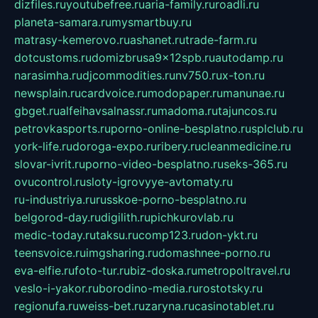
dizfiles.ru
youtubefree.ru
aria-family.ru
roadli.ru
planeta-samara.ru
mysmartbuy.ru
matrasy-kemerovo.ru
ashanet.ru
trade-farm.ru
dotcustoms.ru
domizbrusa9x12spb.ru
autodamp.ru
narasimha.ru
djcommodities.ru
nv750.ru
x-ton.ru
newsplain.ru
cardvoice.ru
modopaper.ru
manunae.ru
gbget.ru
alfeihavsalnassr.ru
madoma.ru
tajuncos.ru
petrovkasports.ru
porno-online-besplatno.ru
splclub.ru
york-life.ru
doroga-expo.ru
ribery.ru
cleanmedicine.ru
slovar-ivrit.ru
porno-video-besplatno.ru
seks-365.ru
ovucontrol.ru
sloty-igrovyye-avtomaty.ru
ru-industriya.ru
russkoe-porno-besplatno.ru
belgorod-day.ru
digilith.ru
pichkurovlab.ru
medic-today.ru
taksu.ru
comp123.ru
don-ykt.ru
teensvoice.ru
imgsharing.ru
domashnee-porno.ru
eva-elfie.ru
foto-tur.ru
biz-doska.ru
metropoltravel.ru
veslo-i-yakor.ru
borodino-media.ru
rostotsky.ru
regionufa.ru
weiss-bet.ru
zaryna.ru
casinotablet.ru