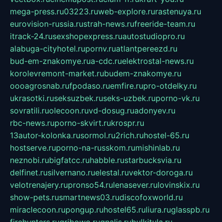
mega-press.ru
03223.ru
web-explore.ru
rastenuya.ru
eurovision-russia.ru
strah-news.ru
freeride-team.ru
itrack-24.ru
sexshopexpress.ru
autostudiopro.ru
alabuga-cityhotel.ru
pornv.ru
atlantpereezd.ru
bud-em-znakomye.ru
a-cdc.ru
elektrostal-news.ru
korolevremont-market.ru
budem-znakomye.ru
oooagrosnab.ru
fpodaso.ru
emfire.ru
pro-otdelky.ru
ukrasotki.ru
seksuzbek.ru
seks-uzbek.ru
porno-vk.ru
sovratili.ru
olecoon.ru
vd-dosug.ru
adonyev.ru
rbc-news.ru
porno-skvirt.ru
krospr.ru
13autor-kolonka.ru
sormol.ru
2rich.ru
hostel-65.ru
hostserve.ru
porno-na-russkom.ru
mishinlab.ru
neznobi.ru
bigfatcc.ru
habble.ru
starbucksvia.ru
delfinet.ru
silvernano.ru
elestal.ru
vektor-doroga.ru
velotrenajery.ru
pronso54.ru
lenasever.ru
lovinskix.ru
show-pets.ru
smartnews03.ru
discofoxworld.ru
miraclecoon.ru
pongup.ru
hostel65.ru
liura.ru
glasspb.ru