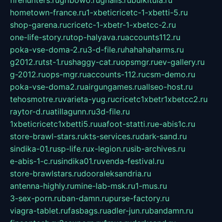
firehunters.ru
gribowo.ru
gnalis.ru
bulkitula.ru
hometown-france.ru
1-xbeticricetc-1-xbetti-5.ru
shop-garena.ru
cricetc-1-xbetr-1-xbetcc-2.ru
one-life-story.ru
top-halyava.ru
accounts112.ru
poka-vse-doma-2.ru
3-d-file.ru
hahahaharms.ru
g2012.ru
tst-1.ru
shaggy-cat.ru
opsmgr.ru
ev-gallery.ru
g-2012.ru
ops-mgr.ru
accounts-112.ru
csm-demo.ru
poka-vse-doma2.ru
airgungames.ru
allseo-host.ru
tehosmotre.ru
varieta-yug.ru
cricetc1xbetr1xbetcc2.ru
raytor-d.ru
atillagunn.ru
3d-file.ru
1xbeticricetc1xbetti5.ru
uafoot-statti.ru
e-abis1c.ru
store-brawl-stars.ru
kts-services.ru
dark-sand.ru
sindika-01.ru
sp-life.ru
x-legion.ru
sib-archives.ru
e-abis-1-c.ru
sindika01.ru
venda-festival.ru
store-brawlstars.ru
dooraleksandria.ru
antenna-highly.ru
mine-lab-msk.ru
1-mus.ru
3-sex-porn.ru
ban-damn.ru
purse-factory.ru
viagra-tablet.ru
fasbags.ru
adler-jun.ru
bandamn.ru