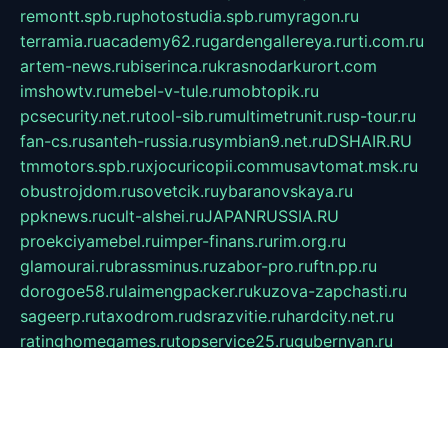
remontt.spb.ru
photostudia.spb.ru
myragon.ru
terramia.ru
academy62.ru
gardengallereya.ru
rti.com.ru
artem-news.ru
biserinca.ru
krasnodarkurort.com
imshowtv.ru
mebel-v-tule.ru
mobtopik.ru
pcsecurity.net.ru
tool-sib.ru
multimetrunit.ru
sp-tour.ru
fan-cs.ru
santeh-russia.ru
symbian9.net.ru
DSHAIR.RU
tmmotors.spb.ru
xjocuricopii.com
musavtomat.msk.ru
obustrojdom.ru
sovetcik.ru
ybaranovskaya.ru
ppknews.ru
cult-alshei.ru
JAPANRUSSIA.RU
proekciyamebel.ru
imper-finans.ru
rim.org.ru
glamourai.ru
brassminus.ru
zabor-pro.ru
ftn.pp.ru
dorogoe58.ru
laimengpacker.ru
kuzova-zapchasti.ru
sageerp.ru
taxodrom.ru
dsrazvitie.ru
hardcity.net.ru
ratinghomegames.ru
topservice25.ru
gubernyan.ru
gtglasslined.ru
ii4.ru
tssport.spb.ru
andorra24.com
blackwallstreet.ru
oboimos.ru
optim-doors.com.ru
ikuch.ru
nycr.org.ru
npa21.ru
vremya-ch.spb.ru
desert000.ru
ivtorgi.ru
ifiori.ru
catalog-statei.ru