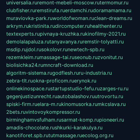
universalia.ru
remont-mebeli-moscow.ru
termomur.ru
clubfisher.ru
remstirufa.ru
erdamchi.ru
doramamama.ru
muraviovka-park.ru
worldofwoman.ru
clean-dreams.ru
arkrym.ru
kristinita.ru
dircomputer.ru
healthenter.ru
textexperts.ru
pivnaya-kruzhka.ru
kinofilmy-2021.ru
demolalapaluza.ru
tanyavanya.ru
remstir-tolyatti.ru
msdip.ru
jdol.ru
sokolovr.ru
newtech-spb.ru
rezemkleim.ru
massage-tai.ru
seonub.ru
zvonitut.ru
biolisichka24.ru
mncraft-download.ru
algoritm-sistema.ru
godflesh.ru
ru-industria.ru
zebra-tlt.ru
okna-proficom.ru
erynok.ru
onlinekinospace.ru
startupstudio-fefu.ru
zarges-ru.ru
gegenjustizunrecht.ru
autobalashov.ru
utrovortu.ru
spiski-firm.ru
elara-m.ru
kinomusorka.ru
mkcslava.ru
2bets.ru
vintovoykompressor.ru
birminghamvsfulham.ru
sarmat-komp.ru
pioneeri.ru
amadis-chocolate.ru
shkurki-karakulya.ru
kanotiforet.spb.ru
tutmassage.ru
ecolog.org.ru