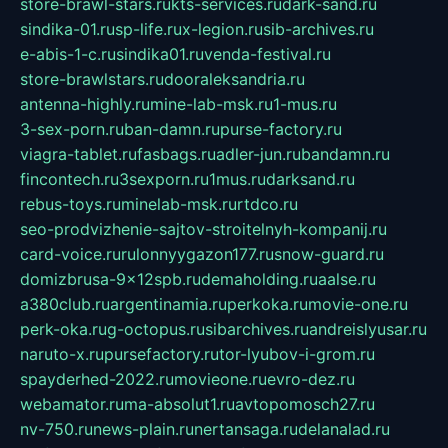
store-brawl-stars.ru
kts-services.ru
dark-sand.ru
sindika-01.ru
sp-life.ru
x-legion.ru
sib-archives.ru
e-abis-1-c.ru
sindika01.ru
venda-festival.ru
store-brawlstars.ru
dooraleksandria.ru
antenna-highly.ru
mine-lab-msk.ru
1-mus.ru
3-sex-porn.ru
ban-damn.ru
purse-factory.ru
viagra-tablet.ru
fasbags.ru
adler-jun.ru
bandamn.ru
fincontech.ru
3sexporn.ru
1mus.ru
darksand.ru
rebus-toys.ru
minelab-msk.ru
rtdco.ru
seo-prodvizhenie-sajtov-stroitelnyh-kompanij.ru
card-voice.ru
rulonnyygazon177.ru
snow-guard.ru
domizbrusa-9x12spb.ru
demaholding.ru
aalse.ru
a380club.ru
argentinamia.ru
perkoka.ru
movie-one.ru
perk-oka.ru
g-octopus.ru
sibarchives.ru
andreislyusar.ru
naruto-x.ru
pursefactory.ru
tor-lyubov-i-grom.ru
spayderhed-2022.ru
movieone.ru
evro-dez.ru
webamator.ru
ma-absolut1.ru
avtopomosch27.ru
nv-750.ru
news-plain.ru
nertansaga.ru
delanalad.ru