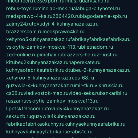
fincontech.ru
3sexporn.ru
1mus.ru
darksand.ru
rebus-toys.ru
minelab-msk.ru
alabuga-cityhotel.ru
medsprawo-4-ka.ru
2864420.ru
blagodarenie-spb.ru
zajmy24.ru
tovudyi-4-kuhnyanazakaz.ru
brazzerscom.ru
medsprawo4ka.ru
xehyroo5kuhnyanazakaz.ru
fabrikayfabrikaefabrika.ru
vskrytie-zamkov-moskva-113.ru
biletnadom.ru
zed-online.ru
pimchax.ru
brazzers-hd.ru
z-host.ru
kitubeu2kuhnyanazakaz.ru
naperekate.ru
kuhnyaofabrikaufabrik.ru
kitubeu-2-kuhnyanazakaz.ru
xehyroo-5-kuhnyanazakaz.ru
cs-68.ru
guzywia-4-kuhnyanazakaz.ru
mir-tk.ru
vlknrussia.ru
cs68.ru
vladivostok-map.ru
video-seks.ru
bankaribi.ru
raszar.ru
vskrytie-zamkov-moskva113.ru
lipetsktelecom.ru
tovudyi4kuhnyanazakaz.ru
seksuzb.ru
guzywia4kuhnyanazakaz.ru
fabrikaofabrikaokuhny.ru
kuhnyaekuhnyaafabrika.ru
kuhnyaykuhnyayfabrika.ru
e-abis1c.ru