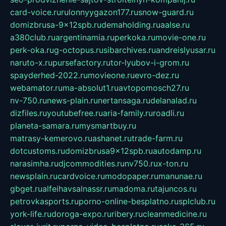
card-voice.ru
rulonnyygazon177.ru
snow-guard.ru
domizbrusa-9x12spb.ru
demaholding.ru
aalse.ru
a380club.ru
argentinamia.ru
perkoka.ru
movie-one.ru
perk-oka.ru
g-octopus.ru
sibarchives.ru
andreislyusar.ru
naruto-x.ru
pursefactory.ru
tor-lyubov-i-grom.ru
spayderhed-2022.ru
movieone.ru
evro-dez.ru
webamator.ru
ma-absolut1.ru
avtopomosch27.ru
nv-750.ru
news-plain.ru
nertansaga.ru
delanalad.ru
dizfiles.ru
youtubefree.ru
aria-family.ru
roadli.ru
planeta-samara.ru
mysmartbuy.ru
matrasy-kemerovo.ru
ashanet.ru
trade-farm.ru
dotcustoms.ru
domizbrusa9x12spb.ru
autodamp.ru
narasimha.ru
djcommodities.ru
nv750.ru
x-ton.ru
newsplain.ru
cardvoice.ru
modopaper.ru
manunae.ru
gbget.ru
alfeihavsalnassr.ru
madoma.ru
tajuncos.ru
petrovkasports.ru
porno-online-besplatno.ru
splclub.ru
york-life.ru
doroga-expo.ru
ribery.ru
cleanmedicine.ru