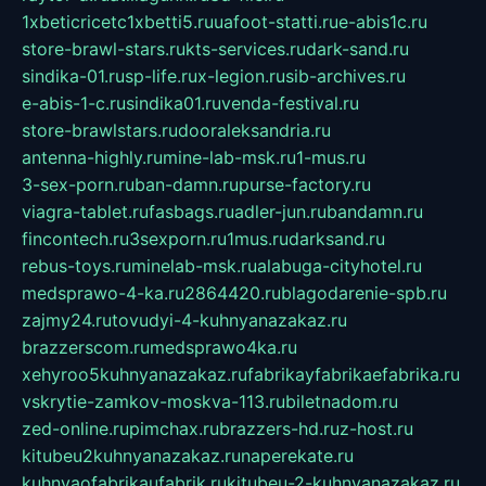
1xbeticricetc1xbetti5.ru
uafoot-statti.ru
e-abis1c.ru
store-brawl-stars.ru
kts-services.ru
dark-sand.ru
sindika-01.ru
sp-life.ru
x-legion.ru
sib-archives.ru
e-abis-1-c.ru
sindika01.ru
venda-festival.ru
store-brawlstars.ru
dooraleksandria.ru
antenna-highly.ru
mine-lab-msk.ru
1-mus.ru
3-sex-porn.ru
ban-damn.ru
purse-factory.ru
viagra-tablet.ru
fasbags.ru
adler-jun.ru
bandamn.ru
fincontech.ru
3sexporn.ru
1mus.ru
darksand.ru
rebus-toys.ru
minelab-msk.ru
alabuga-cityhotel.ru
medsprawo-4-ka.ru
2864420.ru
blagodarenie-spb.ru
zajmy24.ru
tovudyi-4-kuhnyanazakaz.ru
brazzerscom.ru
medsprawo4ka.ru
xehyroo5kuhnyanazakaz.ru
fabrikayfabrikaefabrika.ru
vskrytie-zamkov-moskva-113.ru
biletnadom.ru
zed-online.ru
pimchax.ru
brazzers-hd.ru
z-host.ru
kitubeu2kuhnyanazakaz.ru
naperekate.ru
kuhnyaofabrikaufabrik.ru
kitubeu-2-kuhnyanazakaz.ru