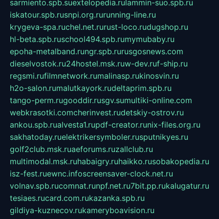
sarmiento.spb.su
extelopedia.ru
lammin-suo.spb.ru
iskatour.spb.ru
snpi.org.ru
running-line.ru
krygeva-spa.ru
chel.net.ru
rust-loco.ru
dugshop.ru
hl-beta.spb.ru
school494.spb.ru
mymubaby.ru
epoha-metalband.ru
ngr.spb.ru
rusgosnews.com
dieselvostok.ru
24hostel.msk.ru
w-dev.ru
f-ship.ru
regsmi.ru
filmnetwork.ru
malinasp.ru
kinosvin.ru
h2o-salon.ru
malutkayork.ru
deltaprim.spb.ru
tango-perm.ru
gooddir.ru
sgv.su
multiki-online.com
webkrasotki.com
cherinvest.ru
detskiy-ostrov.ru
ankou.spb.ru
alvesta1.ru
pdf-creator.ru
nix-files.org.ru
sakhatoday.ru
elektrikersymboler.ru
sputnikyes.ru
golf2club.msk.ru
aeforums.ru
zallclub.ru
multimodal.msk.ru
habaigry.ru
haikko.ru
sobakopedia.ru
isz-fest.ru
ewnc.info
screensaver-clock.net.ru
volnav.spb.ru
comnat.ru
npf.net.ru
7bit.pp.ru
kalugatur.ru
tesiaes.ru
card.com.ru
kazanka.spb.ru
gildiya-kuznecov.ru
kameryboavision.ru