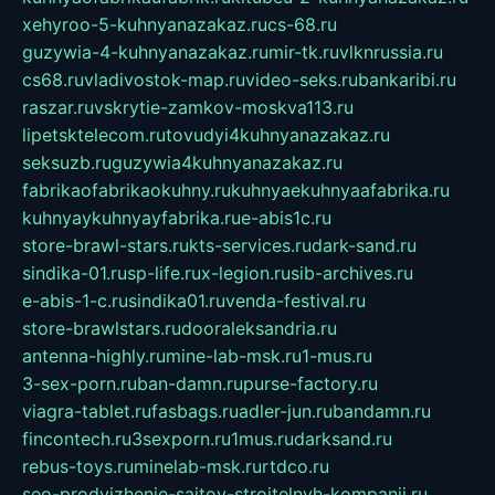
xehyroo-5-kuhnyanazakaz.ru
cs-68.ru
guzywia-4-kuhnyanazakaz.ru
mir-tk.ru
vlknrussia.ru
cs68.ru
vladivostok-map.ru
video-seks.ru
bankaribi.ru
raszar.ru
vskrytie-zamkov-moskva113.ru
lipetsktelecom.ru
tovudyi4kuhnyanazakaz.ru
seksuzb.ru
guzywia4kuhnyanazakaz.ru
fabrikaofabrikaokuhny.ru
kuhnyaekuhnyaafabrika.ru
kuhnyaykuhnyayfabrika.ru
e-abis1c.ru
store-brawl-stars.ru
kts-services.ru
dark-sand.ru
sindika-01.ru
sp-life.ru
x-legion.ru
sib-archives.ru
e-abis-1-c.ru
sindika01.ru
venda-festival.ru
store-brawlstars.ru
dooraleksandria.ru
antenna-highly.ru
mine-lab-msk.ru
1-mus.ru
3-sex-porn.ru
ban-damn.ru
purse-factory.ru
viagra-tablet.ru
fasbags.ru
adler-jun.ru
bandamn.ru
fincontech.ru
3sexporn.ru
1mus.ru
darksand.ru
rebus-toys.ru
minelab-msk.ru
rtdco.ru
seo-prodvizhenie-sajtov-stroitelnyh-kompanij.ru