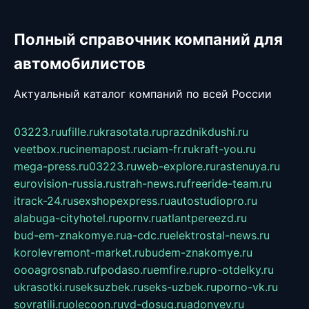
Полный справочник компаний для
автомобилистов
Актуальный каталог компаний по всей России
03223.ru
ufille.ru
krasotata.ru
prazdnikdushi.ru
veetbox.ru
cinemapost.ru
ciam-fr.ru
kraft-you.ru
mega-press.ru
03223.ru
web-explore.ru
rastenuya.ru
eurovision-russia.ru
strah-news.ru
freeride-team.ru
itrack-24.ru
sexshopexpress.ru
autostudiopro.ru
alabuga-cityhotel.ru
pornv.ru
atlantpereezd.ru
bud-em-znakomye.ru
a-cdc.ru
elektrostal-news.ru
korolevremont-market.ru
budem-znakomye.ru
oooagrosnab.ru
fpodaso.ru
emfire.ru
pro-otdelky.ru
ukrasotki.ru
seksuzbek.ru
seks-uzbek.ru
porno-vk.ru
sovratili.ru
olecoon.ru
vd-dosug.ru
adonyev.ru