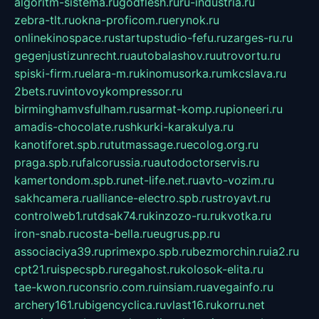
algoritm-sistema.ru
godflesh.ru
ru-industria.ru
zebra-tlt.ru
okna-proficom.ru
erynok.ru
onlinekinospace.ru
startupstudio-fefu.ru
zarges-ru.ru
gegenjustizunrecht.ru
autobalashov.ru
utrovortu.ru
spiski-firm.ru
elara-m.ru
kinomusorka.ru
mkcslava.ru
2bets.ru
vintovoykompressor.ru
birminghamvsfulham.ru
sarmat-komp.ru
pioneeri.ru
amadis-chocolate.ru
shkurki-karakulya.ru
kanotiforet.spb.ru
tutmassage.ru
ecolog.org.ru
praga.spb.ru
falcorussia.ru
autodoctorservis.ru
kamertondom.spb.ru
net-life.net.ru
avto-vozim.ru
sakhcamera.ru
alliance-electro.spb.ru
stroyavt.ru
controlweb1.ru
tdsak74.ru
kinzozo-ru.ru
kvotka.ru
iron-snab.ru
costa-bella.ru
eugrus.pp.ru
associaciya39.ru
primexpo.spb.ru
bezmorchin.ru
ia2.ru
cpt21.ru
ispecspb.ru
regahost.ru
kolosok-elita.ru
tae-kwon.ru
consrio.com.ru
insiam.ru
avegainfo.ru
archery161.ru
bigencyclica.ru
vlast16.ru
korru.net