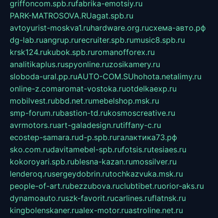
griffoncom.spb.ru
fabrika-emotsiy.ru
PARK-MATROSOVA.RU
agat.spb.ru
avtoyurist-moskva1.ru
hardware.org.ru
схема-авто.рф
dg-lab.ru
angrup.ru
recruiter.spb.ru
music8.spb.ru
krsk124.ru
kubok.spb.ru
romanofforex.ru
analitikaplus.ru
spyonline.ru
zosikamery.ru
sloboda-ural.pp.ru
AUTO-COM.SU
hohota.net
alimy.ru
online-z.com
aromat-vostoka.ru
otdelkaexp.ru
mobilvest.ru
bbd.net.ru
mebelshop.msk.ru
smp-forum.ru
bastion-td.ru
kosmoscreative.ru
avrmotors.ru
art-galadesign.ru
tiffany-c.ru
ecostep-samara.ru
d-p.spb.ru
галактика73.рф
sko.com.ru
davitamebel-spb.ru
fotsis.ru
tesiaes.ru
kokoroyari.spb.ru
blesna-kazan.ru
mossilver.ru
lenderoq.ru
sergeydobrin.ru
tochkazvuka.msk.ru
people-of-art.ru
bezzubova.ru
clubtibet.ru
orior-aks.ru
dynamoauto.ru
szk-favorit.ru
carlines.ru
flatnsk.ru
kingbolenskaner.ru
alex-motor.ru
astroline.net.ru