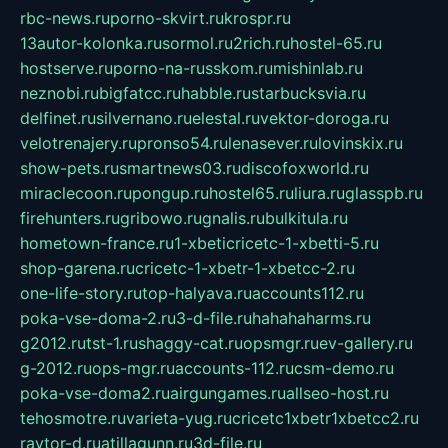
rbc-news.ru
porno-skvirt.ru
krospr.ru
13autor-kolonka.ru
sormol.ru
2rich.ru
hostel-65.ru
hostserve.ru
porno-na-russkom.ru
mishinlab.ru
neznobi.ru
bigfatcc.ru
habble.ru
starbucksvia.ru
delfinet.ru
silvernano.ru
elestal.ru
vektor-doroga.ru
velotrenajery.ru
pronso54.ru
lenasever.ru
lovinskix.ru
show-pets.ru
smartnews03.ru
discofoxworld.ru
miraclecoon.ru
pongup.ru
hostel65.ru
liura.ru
glasspb.ru
firehunters.ru
gribowo.ru
gnalis.ru
bulkitula.ru
hometown-france.ru
1-xbeticricetc-1-xbetti-5.ru
shop-garena.ru
cricetc-1-xbetr-1-xbetcc-2.ru
one-life-story.ru
top-halyava.ru
accounts112.ru
poka-vse-doma-2.ru
3-d-file.ru
hahahaharms.ru
g2012.ru
tst-1.ru
shaggy-cat.ru
opsmgr.ru
ev-gallery.ru
g-2012.ru
ops-mgr.ru
accounts-112.ru
csm-demo.ru
poka-vse-doma2.ru
airgungames.ru
allseo-host.ru
tehosmotre.ru
varieta-yug.ru
cricetc1xbetr1xbetcc2.ru
raytor-d.ru
atillagunn.ru
3d-file.ru