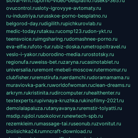
slovar-ivrit.ru
porno-video-besplatno.ru
seks-365.ru
ovucontrol.ru
sloty-igrovyye-avtomaty.ru
ru-industriya.ru
russkoe-porno-besplatno.ru
belgorod-day.ru
digilith.ru
pichkurovlab.ru
medic-today.ru
taksu.ru
comp123.ru
don-ykt.ru
teensvoice.ru
imgsharing.ru
domashnee-porno.ru
eva-elfie.ru
foto-tur.ru
biz-doska.ru
metropoltravel.ru
veslo-i-yakor.ru
borodino-media.ru
rostotsky.ru
regionufa.ru
weiss-bet.ru
zaryna.ru
casinotablet.ru
universalia.ru
remont-mebeli-moscow.ru
termomur.ru
clubfisher.ru
remstirufa.ru
erdamchi.ru
doramamama.ru
muraviovka-park.ru
worldofwoman.ru
clean-dreams.ru
arkrym.ru
kristinita.ru
dircomputer.ru
healthenter.ru
textexperts.ru
pivnaya-kruzhka.ru
kinofilmy-2021.ru
demolalapaluza.ru
tanyavanya.ru
remstir-tolyatti.ru
msdip.ru
jdol.ru
sokolovr.ru
newtech-spb.ru
rezemkleim.ru
massage-tai.ru
seonub.ru
zvonitut.ru
biolisichka24.ru
mncraft-download.ru