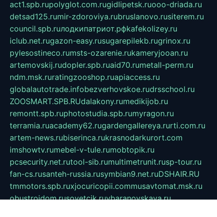
act1.spb.ru
polyglot.com.ru
gidlipetsk.ru
ooo-driada.ru
detsad125.ru
mir-zdoroviya.ru
bruslanovo.ru
siterem.ru
council.spb.ru
лодкипатриот.рф
kafekolizey.ru
iclub.net.ru
gazon-easy.ru
sugarepilekb.ru
grinox.ru
pylesostineco.ru
msts-ozarenie.ru
kameryjooan.ru
artemovskij.ru
dopler.spb.ru
aid70.ru
metall-perm.ru
ndm.msk.ru
ratingzooshop.ru
apiaccess.ru
globalautotrade.info
bezverhovskoe.ru
drsschool.ru
ZOOSMART.SPB.RU
dalakony.ru
medikijob.ru
remontt.spb.ru
photostudia.spb.ru
myragon.ru
terramia.ru
academy62.ru
gardengallereya.ru
rti.com.ru
artem-news.ru
biserinca.ru
krasnodarkurort.com
imshowtv.ru
mebel-v-tule.ru
mobtopik.ru
pcsecurity.net.ru
tool-sib.ru
multimetrunit.ru
sp-tour.ru
fan-cs.ru
santeh-russia.ru
symbian9.net.ru
DSHAIR.RU
tmmotors.spb.ru
xjocuricopii.com
musavtomat.msk.ru
obustrojdom.ru
sovetcik.ru
ybaranovskaya.ru
ppknews.ru
cult-alshei.ru
JAPANRUSSIA.RU